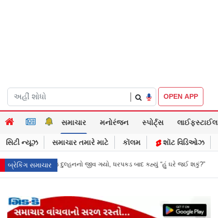
|
OPEN APP
સમાચાર
મનોરંજન
સ્પોર્ટ્સ
લાઈફસ્ટાઈલ
સિટી ન્યૂઝ
સમાચાર તમારે માટે
કૉલમ
શૉટ વિડિઓઝ
ગયો, ધરપકડ બાદ કહ્યું “હું ઘરે જઈ શકું?”
‘હું બાબા બાગેશ્વર નથી...’: IIT દિલ્હ
બ્રેકિંગ સમાચાર