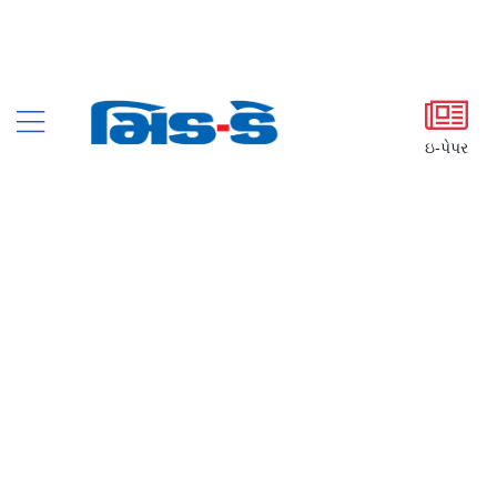
ઇ-પેપર