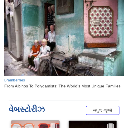
વેબસ્ટોરીઝ
બધુજ જુઓ