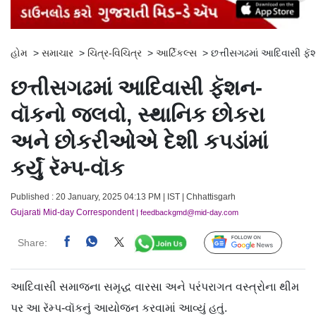
હોમ
>
સમાચાર
>
ચિત્ર-વિચિત્ર
>
આર્ટિકલ્સ
>
છત્તીસગઢમાં આદિવાસી ફૅશ
છત્તીસગઢમાં આદિવાસી ફૅશન-
વૉકનો જલવો, સ્થાનિક છોકરા
અને છોકરીઓએ દેશી કપડાંમાં
કર્યું રૅમ્પ-વૉક
Published : 20 January, 2025 04:13 PM | IST | Chhattisgarh
Gujarati Mid-day Correspondent
| feedbackgmd@mid-day.com
Share:
Follow Us
આદિવાસી સમાજના સમૃદ્ધ વારસા અને પરંપરાગત વસ્ત્રોના થીમ
પર આ રૅમ્પ-વૉકનું આયોજન કરવામાં આવ્યું હતું.