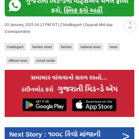
20 January, 2025 04:13 PM IST | Chhattisgarh | Gujarati Mid-day
ટોચ
Correspondent
chattisgarh
fashion news
fashion
national news
news
offbeat news
social media
>
Next Story : ૧૦૦૮ કિલો માંજાની