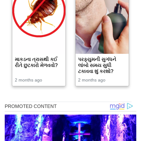
માકડના ત્રાસથી કઈ
પરફ્યુમની સુગંધને
રીતે છુટકારો મેળવવો?
લાંબો સમય સુધી
ટકાવવા શું કરશો?
2 months ago
2 months ago