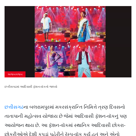
અજબગજબ
છત્તીસગઢમાં આદિવાસી ફૅશન-વૉકનો જલવો
છત્તીસગઢ
ના બલરામપુરમાં મકરસંક્રાન્તિ નિમિત્તે ત્રણ દિવસનો
તાતાપાની મહોત્સવ યોજાય છે જેમાં આદિવાસી ફૅશન-વૉકનું પણ
આયોજન થાય છે. આ ફૅશન-વૉકમાં સ્થાનિક આદિવાસી છોકરા-
છોકરીઓએ દેશી કપડાં પહેરીને રૅમ્પ-વૉક કર્યું હતું અને એનો