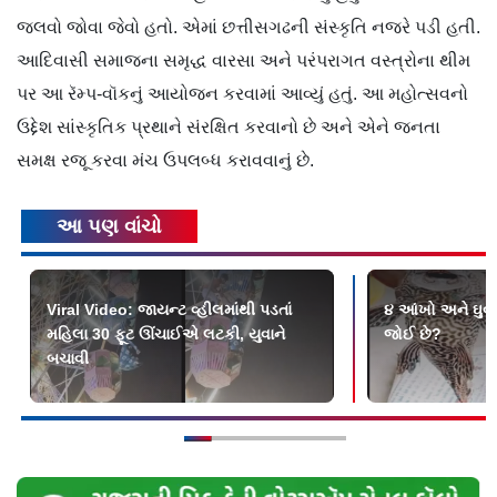
જલવો જોવા જેવો હતો. એમાં છત્તીસગઢની સંસ્કૃતિ નજરે પડી હતી.
આદિવાસી સમાજના સમૃદ્ધ વારસા અને પરંપરાગત વસ્ત્રોના થીમ
પર આ રૅમ્પ-વૉકનું આયોજન કરવામાં આવ્યું હતું. આ મહોત્સવનો
ઉદ્દેશ સાંસ્કૃતિક પ્રથાને સંરક્ષિત કરવાનો છે અને એને જનતા
સમક્ષ રજૂ કરવા મંચ ઉપલબ્ધ કરાવવાનું છે.
આ પણ વાંચો
Viral Video: જાયન્ટ વ્હીલમાંથી પડતાં
૪ આંખો અને ઘુવડ
મહિલા 30 ફૂટ ઊંચાઈએ લટકી, યુવાને
જોઈ છે?
બચાવી