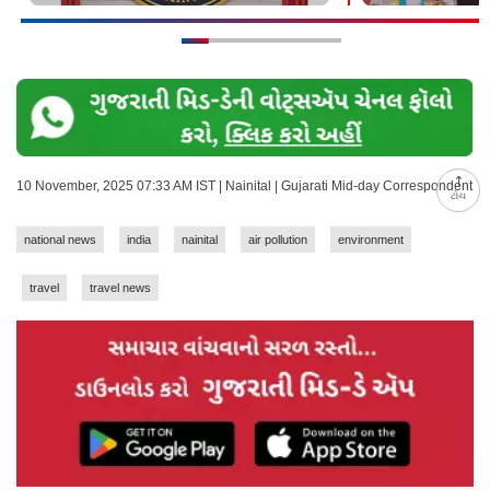
10 November, 2025 07:33 AM IST | Nainital | Gujarati Mid-day Correspondent
ટોચ
national news
india
nainital
air pollution
environment
travel
travel news