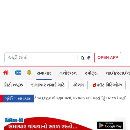
|
OPEN APP
સમાચાર
મનોરંજન
સ્પોર્ટ્સ
લાઈફસ્ટાઈલ
સિટી ન્યૂઝ
સમાચાર તમારે માટે
કૉલમ
શૉટ વિડિઓઝ
ધરપકડ બાદ કહ્યું “હું ઘરે જઈ શકું?”
‘હું બાબા બાગેશ્વર નથી...’: IIT દિલ્હીમાં 
બ્રેકિંગ સમાચાર