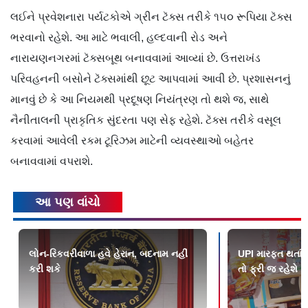
લઈને પ્રવેશનારા પર્યટકોએ ગ્રીન ટૅક્સ તરીકે ૧૫૦ રૂપિયા ટૅક્સ
ભરવાનો રહેશે. આ માટે ભવાલી, હલ્દવાની રોડ અને
નારાયણનગરમાં ટૅક્સબૂથ બનાવવામાં આવ્યાં છે. ઉત્તરાખંડ
પરિવહનની બસોને ટૅક્સમાંથી છૂટ આપવામાં આવી છે. પ્રશાસનનું
માનવું છે કે આ નિયમથી પ્રદૂષણ નિયંત્રણ તો થશે જ, સાથે
નૈનીતાલની પ્રાકૃતિક સુંદરતા પણ સેફ રહેશે. ટૅક્સ તરીકે વસૂલ
કરવામાં આવેલી રકમ ટૂરિઝમ માટેની વ્યવસ્થાઓ બહેતર
બનાવવામાં વપરાશે.
આ પણ વાંચો
લોન-રિકવરીવાળા હવે હેરાન, બદનામ નહીં
UPI મારફત થતાં ટ્
કરી શકે
તો ફ્રી જ રહેશે