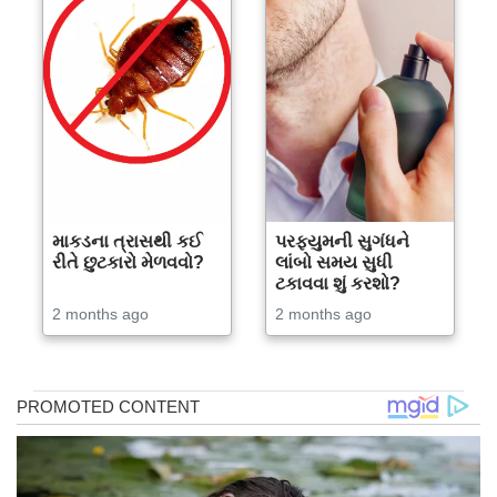
માકડના ત્રાસથી કઈ
પરફ્યુમની સુગંધને
રીતે છુટકારો મેળવવો?
લાંબો સમય સુધી
ટકાવવા શું કરશો?
2 months ago
2 months ago