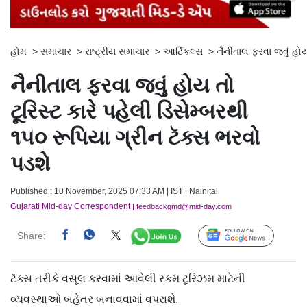
હોમ
>
સમાચાર
>
રાષ્ટ્રીય સમાચાર
>
આર્ટિકલ્સ
>
નૈનીતાલ ફરવા જવું હોય 
નૈનીતાલ ફરવા જવું હોય તો
ટૂરિસ્ટ કારે પહેલી ડિસેમ્બરથી
૧૫૦ રૂપિયા ગ્રીન ટૅક્સ ભરવો
પડશે
Published : 10 November, 2025 07:33 AM | IST | Nainital
Gujarati Mid-day Correspondent
| feedbackgmd@mid-day.com
Share:
Follow Us
ટૅક્સ તરીકે વસૂલ કરવામાં આવેલી રકમ ટૂરિઝમ માટેની
વ્યવસ્થાઓ બહેતર બનાવવામાં વપરાશે.