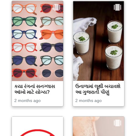
કયા રંગનાં સનગ્લાસ
ઉનાળામાં લૂથી બચાવશે
આંખો માટે યોગ્ય?
આ ગુજરાતી પીણું
2 months ago
2 months ago