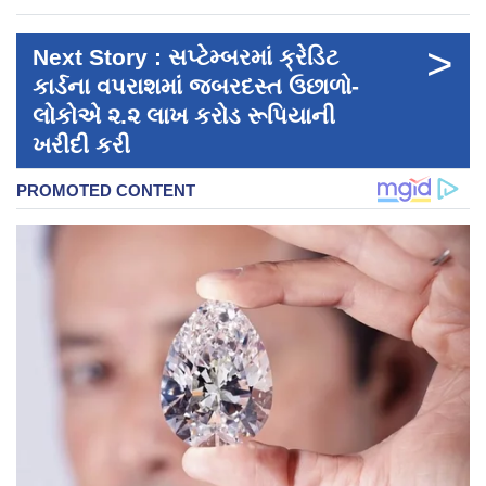
>
Next Story : સપ્ટેમ્બરમાં ક્રેડિટ
કાર્ડના વપરાશમાં જબરદસ્ત ઉછાળો-
લોકોએ ૨.૨ લાખ કરોડ રૂપિયાની
ખરીદી કરી