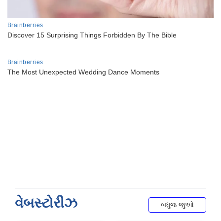
વેબસ્ટોરીઝ
બધુજ જુઓ