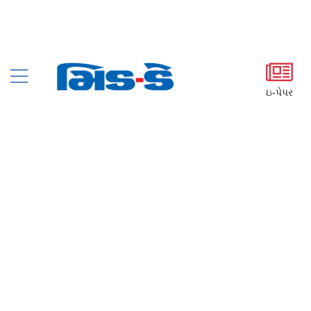
ઇ-પેપર