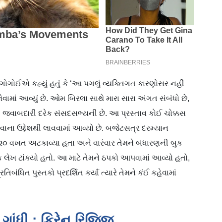
ગોગોઈએ કહ્યું હતું કે ‘આ પગલું વ્યક્તિગત કારણોસર નહીં
ામાં આવ્યું છે. ઓમ બિરલા સાથે મારા સારા અંગત સંબંધો છે,
ી જવાબદારી દરેક સંસદસભ્યની છે. આ પ્રસ્તાવ કોઈ ચોક્કસ
વવાના ઉદ્દેશથી લાવવામાં આવ્યો છે. બજેટસત્ર દરમ્યાન
 ૨૦ વખત અટકાવ્યા હતા અને વારંવાર તેમને બંધારણની બુક
લેખ ટાંક્યો હતો. આ માટે તેમને ઠપકો આપવામાં આવ્યો હતો,
બંધિત પુસ્તકો પ્રદર્શિત કર્યાં ત્યારે તેમને કંઈ કહેવામાં
 ગાંધી : કિરેન રિજિજુ