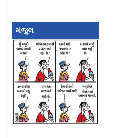
છોડાવવા
રાજ્યસભા બાદ
અમિત શાહ દોષી છે
 ગાંધીનો
લોકસભામાં પાસ થયું વંદે
અથવા અક્ષમ છે, નરે
હતો
માતરમ બિલ, વિપક્ષનો
મોદી તેમને બરખાસ્ત
મંજુલ
જોરદાર હોબાળો