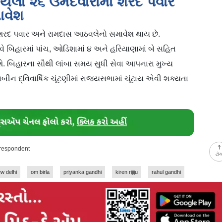
યેલા ૨૬ ઉમેદવારોમાં શરદ પવાર
ાવેશ
ં શરદ પવાર અને રામદાસ આઠવલેનો સમાવેશ થાય છે.
હવે બિહારમાં પાંચ, ઓડિશામાં ૪ અને હરિયાણામાં બે સહિત
ાશે. બિહારના સૌથી લાંબા સમય સુધી સેવા આપનારા મુખ્ય
ીન દ્વિવાર્ષિક ચૂંટણીમાં રાજ્યસભામાં ચૂંટાય એવી શક્યતા
rrespondent
ટો
w delhi
om birla
priyanka gandhi
kiren rijiju
rahul gandhi