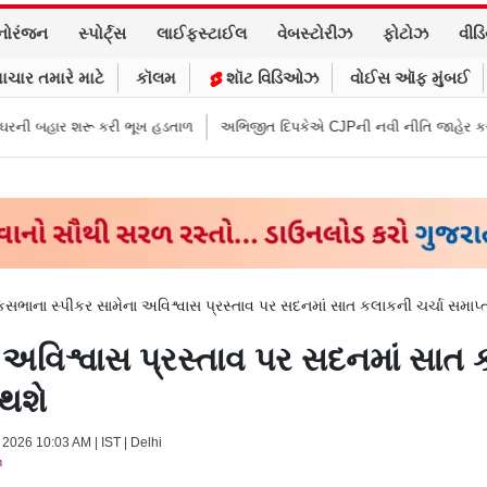
નોરંજન
સ્પોર્ટ્સ
લાઈફસ્ટાઈલ
વેબસ્ટોરીઝ
ફોટોઝ
વીડ
ાચાર તમારે માટે
કૉલમ
શૉટ વિડિઓઝ
વોઈસ ઑફ મુંબઈ
રી ભૂખ હડતાળ
અભિજીત દિપકેએ CJPની નવી નીતિ જાહેર કરી, સપ્ટેમ્બરથી દેશ
સભાના સ્પીકર સામેના અવિશ્વાસ પ્રસ્તાવ પર સદનમાં સાત કલાકની ચર્ચા સમાપ
અવિશ્વાસ પ્રસ્તાવ પર સદનમાં સાત ક
થશે
 2026 10:03 AM | IST | Delhi
m