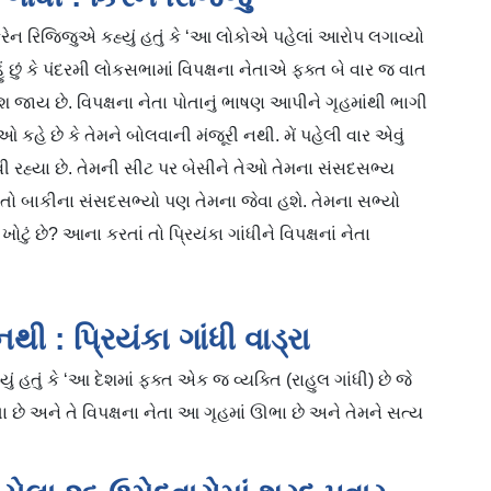
રેન રિજિજુએ કહ્યું હતું કે ‘આ લોકોએ પહેલાં આરોપ લગાવ્યો
હું છું કે પંદરમી લોકસભામાં વિપક્ષના નેતાએ ફક્ત બે વાર જ વાત
દેશ જાય છે. વિપક્ષના નેતા પોતાનું ભાષણ આપીને ગૃહમાંથી ભાગી
હે છે કે તેમને બોલવાની મંજૂરી નથી. મેં પહેલી વાર એવું
ગાવી રહ્યા છે. તેમની સીટ પર બેસીને તેઓ તેમના સંસદસભ્ય
 તો બાકીના સંસદસભ્યો પણ તેમના જેવા હશે. તેમના સભ્યો
ખોટું છે? આના કરતાં તો પ્રિયંકા ગાંધીને વિપક્ષનાં નેતા
ી : પ્રિયંકા ગાંધી વાડ્રા
ં હતું કે ‘આ દેશમાં ફક્ત એક જ વ્યક્તિ (રાહુલ ગાંધી) છે જે
ેતા છે અને તે વિપક્ષના નેતા આ ગૃહમાં ઊભા છે અને તેમને સત્ય