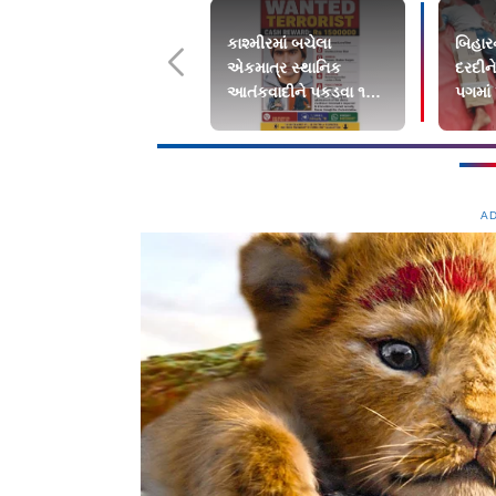
કાશ્મીરમાં બચેલા
બિહારન
એકમાત્ર સ્થાનિક
દરદીને
આતંકવાદીને પકડવા ૧૫
પગમાં પૂ
લાખનું ઇનામ
A