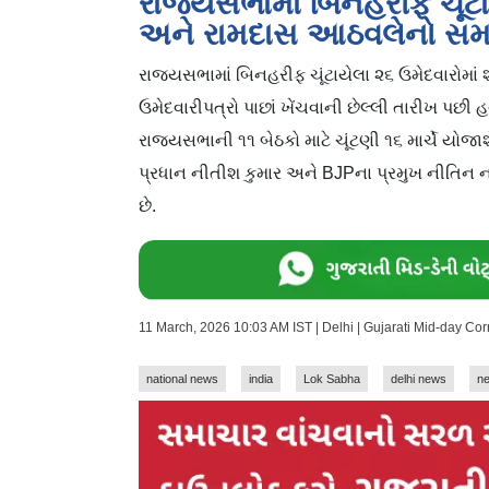
રાજ્યસભામાં બિનહરીફ ચૂંટા
અને રામદાસ આઠવલેનો સમ
રાજ્યસભામાં બિનહરીફ ચૂંટાયેલા ૨૬ ઉમેદવારોમા
ઉમેદવારીપત્રો પાછાં ખેંચવાની છેલ્લી તારીખ પછી 
રાજ્યસભાની ૧૧ બેઠકો માટે ચૂંટણી ૧૬ માર્ચે યોજ
પ્રધાન નીતીશ કુમાર અને BJPના પ્રમુખ નીતિન નબ
છે.
11 March, 2026 10:03 AM IST | Delhi | Gujarati Mid-day Co
national news
india
Lok Sabha
delhi news
ne