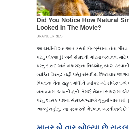
આ ચર્ચાની શરૂઆત કરતાં કૉન્ગ્રેસના નેતા ગૌરવ 
પરંતુ લોકશાહી અને સંસદની ગરિમા બચાવવા માટે લેવ
પરંતુ સંસદ અને બંધારણના નિયમોનું રક્ષણ કરવાન
વ્યક્તિ વિરુદ્ધ નહીં પરંતુ સંસદીય શિષ્ટાચાર જાળ
વિપક્ષના નેતા રાહુલ ગાંધીને સ્પીકર ઓમ બિરલાએ
બતાવવામાં આવતી હતી. તેમણે તેમના ભાષણમાં એક 
પરંતુ શાસક પક્ષના સંસદસભ્યોએ ગૃહમાં ભારતમાં પ્રતિ
આવ્યું નહોતું. આ પ્રકારનો ભેદભાવ અસ્વીકાર્ય છે.’
માત્ર બે વાર બોલ્યા છે રાહુલ