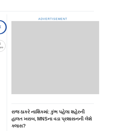
ADVERTISEMENT
are
રાજ ઠાકરે નાશિકમાં: કુંભ પહેલા શહેરની
હાલત ખરાબ, MNSના વડા પ્રશાસનની લેશે
ક્લાસ?