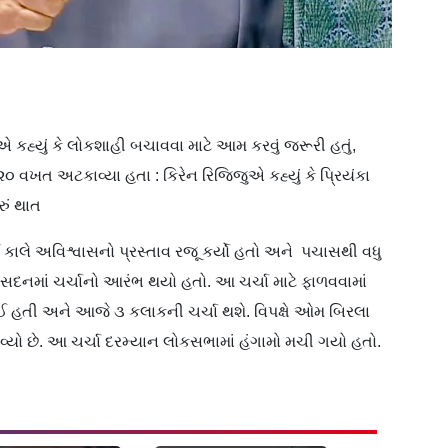
એ કહ્યું કે લોકશાહી બચાવવા માટે આમ કરવું જરૂરી હતું,
૨૦ વખત અટકાવ્યા હતા : કિરેન રિજિજુએ કહ્યું કે પ્રિયંકા
રું થાત
ાલે અવિશ્વાસનો પ્રસ્તાવ રજૂ કર્યો હતો અને પચાસથી વધુ
 સદનમાં ચર્ચાનો આરંભ થયો હતો. આ ચર્ચા માટે ફાળવવામાં
ઈ હતી અને આજે ૩ કલાકની ચર્ચા થશે. વિપક્ષે ઓમ બિરલા
વ્યો છે. આ ચર્ચા દરમ્યાન લોકસભામાં હંગામો મચી ગયો હતો.