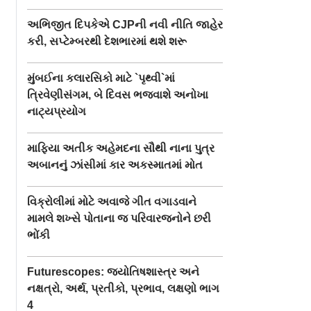
અભિજીત દિપકેએ CJPની નવી નીતિ જાહેર
કરી, સપ્ટેમ્બરથી દેશભારમાં થશે શરૂ
મુંબઈના કલારસિકો માટે `પૃથ્વી`માં
ત્રિવેણીસંગમ, બે દિવસ ભજવાશે અનોખા
નાટ્યપ્રયોગ
માફિયા અતીક અહેમદના સૌથી નાના પુત્ર
અબાનનું ઝાંસીમાં કાર અકસ્માતમાં મોત
વિક્રોલીમાં મોટે અવાજે ગીત વગાડવાને
મામલે શખ્સે પોતાના જ પરિવારજનોને છરી
ભોંકી
Futurescopes: જ્યોતિષશાસ્ત્ર અને
નક્ષત્રો, અર્થ, પ્રતીકો, પ્રભાવ, લક્ષણો ભાગ
4