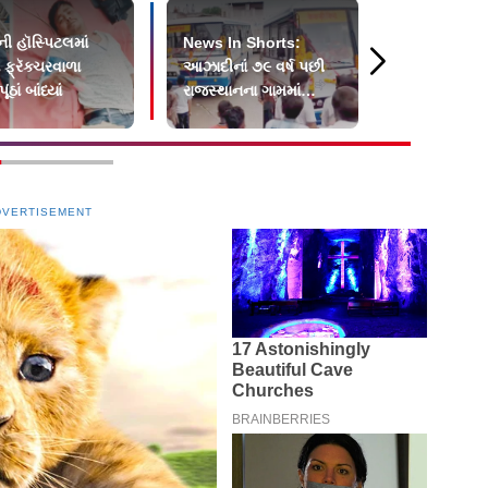
ી હૉસ્પિટલમાં
News In Shorts:
મારા ઉપવાસ 
 ફ્રૅક્ચરવાળા
આઝાદીનાં ૭૯ વર્ષ પછી
પત્નીએ રાહુલ
ંઠાં બાંધ્યાં
રાજસ્થાનના ગામમાં
સંપર્ક કર્યો 
પહેલી વાર સરકારી બસ
DVERTISEMENT