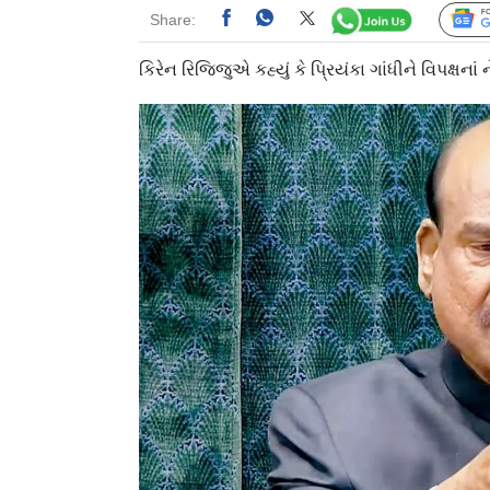
Share:
કિરેન રિજિજુએ કહ્યું કે પ્રિયંકા ગાંધીને વિપક્ષના