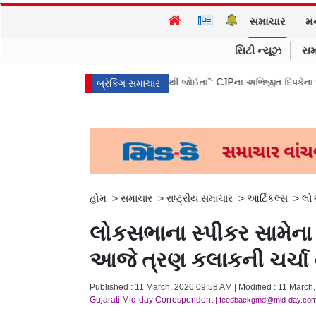
સમાચાર
મ
સિટી ન્યૂઝ
સમ
પી
“બીજા કેજરીવાલ નથી જોઈતા”: CJPના અભિજીત દિપકેના ઘરની બહાર શરૂ ક
બ્રેકિંગ સમાચાર
હોમ
>
સમાચાર
>
રાષ્ટ્રીય સમાચાર
>
આર્ટિકલ્સ
>
લોક
લોકસભાના સ્પીકર સામેના 
આજે ત્રણ કલાકની ચર્ચા 
Published : 11 March, 2026 09:58 AM | Modified : 11 March,
Gujarati Mid-day Correspondent
| feedbackgmd@mid-day.co