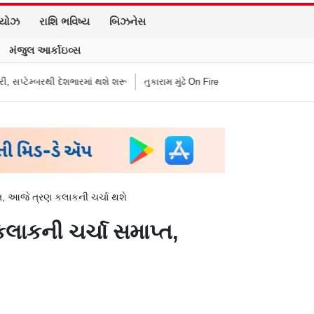
િયોઝ
રાશિ ભવિષ્ય
બિઝનેસ
મંજુલ આર્કાઇવ્સ
ભારમાં થશે શરૂ
તુકારામ મુંઢે On Fire: "સરકારી નિયમો અનુસાર કામ નથી કરવું ત
્ત, આજે ત્રણ કલાકની ચર્ચા થશે
લાકની ચર્ચા સમાપ્ત,