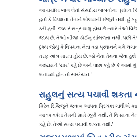
આ ચર્ચામાં ભાગ લેતાં સંસદીય બાબતોના પ્રધાન કિ
હતો કે વિપક્ષના નેતાને બોલવાની મંજૂરી નથી. હું ક
કરી હતી. જ્યારે સત્ર ચાલુ હોય છે ત્યારે તેઓ વિ
જાય છે. તેઓ બીજા કોઈનું સાંભળતા નથી. પછી તેઓ ક
દૃશ્ય જોયું કે વિપક્ષના નેતા વડા પ્રધાનને ગળે લ
તરફ આંખ મારતા હોય છે. જો નેતા તેમના જેવા હશે
અધ્યક્ષને ‘યાર’ કહે છે અને પાછા કહે છે કે આમાં શું 
બનાવ્યાં હોત તો સારું થાત.’
રાહુલનું સત્ય પચાવી શકતા નથ
કિરેન રિજિજુને જવાબ આપતાં પ્રિયંકા ગાંધીએ કહ્યુ
આ ૧૨ વર્ષમાં તેમની સામે ઝૂકી નથી. તે વિપક્ષના ન
કહે છે. તેઓ સત્ય પચાવી શકતા નથી.’