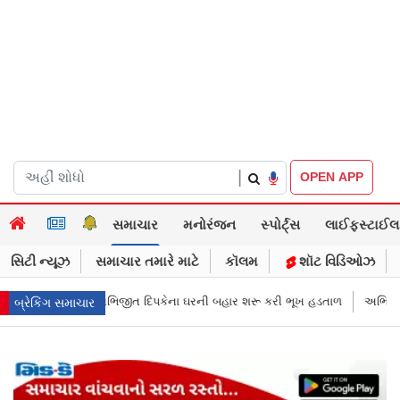
|
OPEN APP
સમાચાર
મનોરંજન
સ્પોર્ટ્સ
લાઈફસ્ટાઈલ
સિટી ન્યૂઝ
સમાચાર તમારે માટે
કૉલમ
શૉટ વિડિઓઝ
ની બહાર શરૂ કરી ભૂખ હડતાળ
અભિજીત દિપકેએ CJPની નવી નીતિ જાહેર કરી, સપ
બ્રેકિંગ સમાચાર