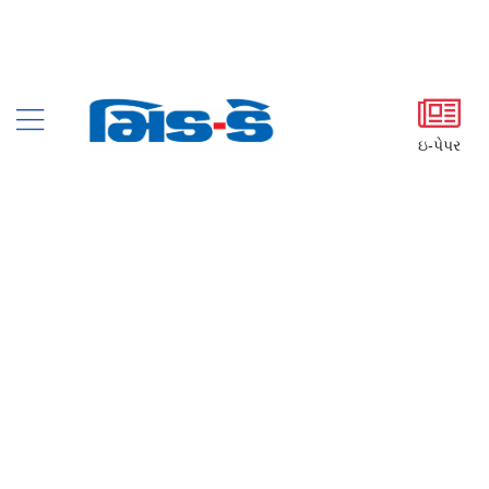
ઇ-પેપર