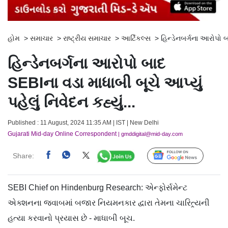
હોમ
>
સમાચાર
>
રાષ્ટ્રીય સમાચાર
>
આર્ટિકલ્સ
>
હિન્ડેનબર્ગના આરોપો બા
હિન્ડેનબર્ગના આરોપો બાદ
SEBIના વડા માધાબી બૂચે આપ્યું
પહેલું નિવેદન કહ્યું...
Published : 11 August, 2024 11:35 AM | IST | New Delhi
Gujarati Mid-day Online Correspondent
| gmddigital@mid-day.com
Share:
Follow Us
SEBI Chief on Hindenburg Research: એન્ફોર્સમેન્ટ
એક્શનના જવાબમાં બજાર નિયમનકાર દ્વારા તેમના ચારિત્ર્યની
હત્યા કરવાનો પ્રયાસ છે - માધાબી બૂચ.