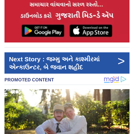
>
Next Story : જમ્મુ અને કાશ્મીરમાં
એન્કાઉન્ટર, બે જવાન શહીદ