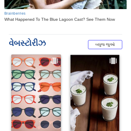
વેબસ્ટોરીઝ
બધુજ જુઓ