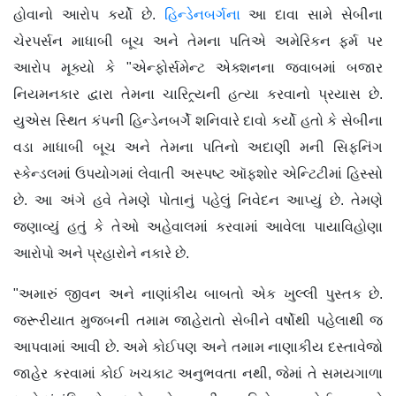
હોવાનો આરોપ કર્યો છે.
હિન્ડેનબર્ગના
આ દાવા સામે સેબીના
ચેરપર્સન માધાબી બૂચ અને તેમના પતિએ અમેરિકન ફર્મ પર
આરોપ મૂક્યો કે "એન્ફોર્સમેન્ટ એક્શનના જવાબમાં બજાર
નિયમનકાર દ્વારા તેમના ચારિત્ર્યની હત્યા કરવાનો પ્રયાસ છે.
યુએસ સ્થિત કંપની હિન્ડેનબર્ગે શનિવારે દાવો કર્યો હતો કે સેબીના
વડા માધાબી બૂચ અને તેમના પતિનો અદાણી મની સિફનિંગ
સ્કેન્ડલમાં ઉપયોગમાં લેવાતી અસ્પષ્ટ ઑફશોર એન્ટિટીમાં હિસ્સો
છે. આ અંગે હવે તેમણે પોતાનું પહેલું નિવેદન આપ્યું છે. તેમણે
જણાવ્યું હતું કે તેઓ અહેવાલમાં કરવામાં આવેલા પાયાવિહોણા
આરોપો અને પ્રહારોને નકારે છે.
"અમારું જીવન અને નાણાંકીય બાબતો એક ખુલ્લી પુસ્તક છે.
જરૂરીયાત મુજબની તમામ જાહેરાતો સેબીને વર્ષોથી પહેલાથી જ
આપવામાં આવી છે. અમે કોઈપણ અને તમામ નાણાકીય દસ્તાવેજો
જાહેર કરવામાં કોઈ ખચકાટ અનુભવતા નથી, જેમાં તે સમયગાળા