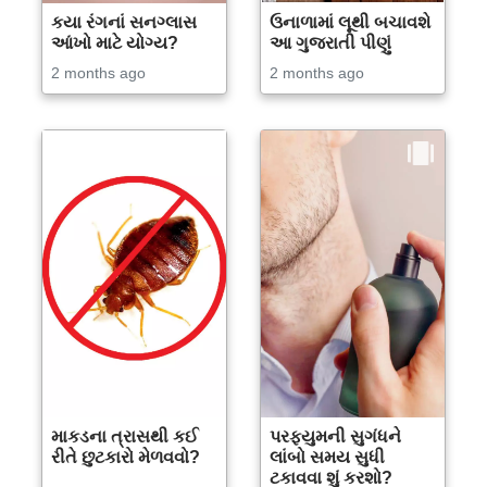
કયા રંગનાં સનગ્લાસ
ઉનાળામાં લૂથી બચાવશે
આંખો માટે યોગ્ય?
આ ગુજરાતી પીણું
2 months ago
2 months ago
માકડના ત્રાસથી કઈ
પરફ્યુમની સુગંધને
રીતે છુટકારો મેળવવો?
લાંબો સમય સુધી
ટકાવવા શું કરશો?