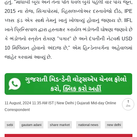
હતું. "માધાબી બૂચ અને તેના પતિ ધવલ બુચે પહેલી વાર પાંચ જૂન,
2015 ના રોજ, સિંગાપોરમાં, વ્હિસલબ્લોઅર દસ્તાવેજો દીઠ, IPE
પ્લસ ફંડ એક સાથે તેમનું ખાતું ખોલાવ્યું હોવાનું જણાય છે. IIFL
ખાતે પ્રિન્સિપાલ દ્વારા હસ્તાક્ષર કરાયેલ ભંડોળની ઘોષણા જણાવે છે
કે ભંડોળનો સ્ત્રોત રોકાણ "પગાર" છે અને દંપતીની નેટવર્થ USD
10 મિલિયન હોવાનો અંદાજ છે," એમ હિન્ડેનબર્ગના અહેવાલમાં
જાહેર કરવામાં આવ્યું છે.
11 August, 2024 11:35 AM IST | New Delhi | Gujarati Mid-day Online
ટોચ
Correspondent
sebi
gautam adani
share market
national news
new delhi