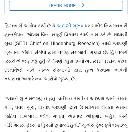
હિંડનબર્ગે આક્ષેપ કર્યો છે કે
અદાણી ગ્રૂપ
પર ગંભીર નિયમનકારી
હસ્તક્ષેપના જોખમ વિના સંપૂર્ણ વિશ્વાસ સાથે કામ કરે છે. માધાબી
બુચ (SEBI Chief on Hindenburg Research) સાથે અદાણી
ગ્રૂપના કથિત સંબંધો દ્વારા વલણ સમજાવી શકાય છે. હિંડનબર્ગ
રિસર્ચએ જણાવ્યું હતું કે તેમણે વ્હિસલબ્લોઅર દ્વારા પ્રદાન કરેલા
દસ્તાવેજો અને અન્ય સંસ્થાઓ દ્વારા હાથ ધરવામાં આવેલી
તપાસના આધારે નવા આરોપો મૂક્યા છે.
"અમને શું સમજાયું ન હતું: વર્તમાન સેબીના અધ્યક્ષ અને તેમના
પતિ, ધવલ બુચ, વિનોદ અદાણી દ્વારા ઉપયોગમાં લેવાતા સમાન
જટિલ માળખામાં જોવા મળતા અસ્પષ્ટ ઑફશોર બર્મુડા અને
મોરિશિયસ ફંડ્સમાં હિસ્સો છુપાવ્યો હતો." યુએસ હેજ ફર્મે જણાવ્યું