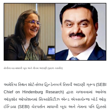
સેબીના વડા માધાબી બૂચ અને ગૌતમ અદાણી (ફાઇલ તસવીર)
અમેરિકા સ્થિત શોર્ટ-સેલર હિન્ડેનબર્ગ રિસર્ચે અદાણી ગ્રૂપ (SEBI
Chief on Hindenburg Research) દ્વારા ચલાવવામાં આવેલા
ઑફશોર ઓપરેશનમાં સિક્યોરિટીઝ એન્ડ એક્સચેન્જ બોર્ડ ઓફ
ઈન્ડિયા (SEBI) ચેરપર્સન માધાબી બૂચ અને તેમના પતિ હિસ્સો