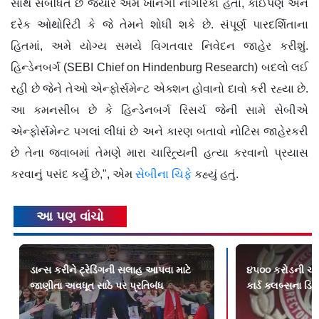
સાથે સંબંધિત છે જ્યારે અમે ખાનગી નાગરિકો હતા, કોઈપણ અને
દરેક ઓથોરિટી કે જે તેમને શોધી શકે છે. સંપૂર્ણ પારદર્શિતાના
હિતમાં, અમે યોગ્ય સમયે વિગતવાર નિવેદન જાહેર કરીશું.
હિન્ડેનબર્ગ (SEBI Chief on Hindenburg Research) બદલો લઈ
રહી છે જેને તેઓ એન્ફોર્સમેન્ટ એક્શન હોવાનો દાવો કરી રહ્યા છે.
આ કમનસીબ છે કે હિન્ડેનબર્ગ રિસર્ચ જેની સામે સેબીએ
એન્ફોર્સમેન્ટ પગલાં લીધાં છે અને કારણ બતાવો નોટિસ જાહેરકરી
છે તેના જવાબમાં તેમણે મારા ચારિત્ર્યની હત્યા કરવાનો પ્રયાસ
કરવાનું પસંદ કર્યું છે,", એમ
સેબીના ચિફે
કહ્યું હતું.
આ પણ વાંચો
ડાન્સ કરીને ટ્રેડિંગની સલાહ આપવા માટે
૪૫૦૦ કરોડની ચીટ
જાણીતા અવધૂત સાઠે પર પ્રતિબંધ
કાર્ડ ક્લબ્સના ડિર