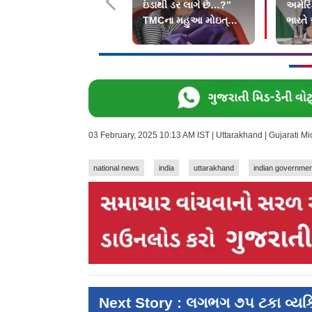
ઇંડાથી ડર લાગે છે…?”
અમેરિ
TMCના મહુઆ મોઇત્રાને
ભારતે
સુપ્રીમ કોર્ટનો ઝટકો
કહ્યું
03 February, 2025 10:13 AM IST | Uttarakhand | Gujarati 
national news
india
uttarakhand
indian governmen
Next Story : લગભગ ૭૫ ટકા વ્યક્તિ