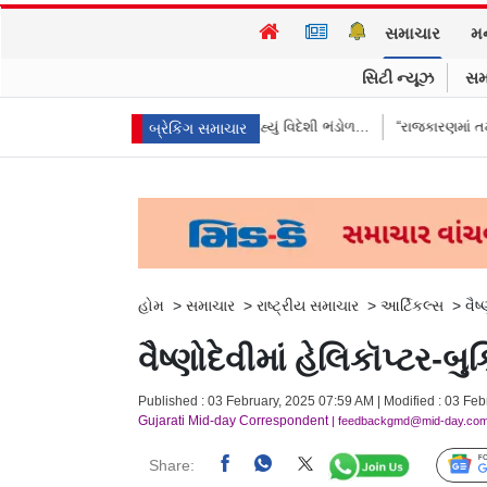
સમાચાર
મ
સિટી ન્યૂઝ
સમ
ૅનને ભારતે આપ્યો જવાબ, કહ્યું વિદેશી ભંડોળ…
“રાજકારણમાં તમને ઇંડાથી ડર લ
બ્રેકિંગ સમાચાર
હોમ
>
સમાચાર
>
રાષ્ટ્રીય સમાચાર
>
આર્ટિકલ્સ
>
વૈષ
વૈષ્ણોદેવીમાં હેલિકૉપ્ટર-
Published : 03 February, 2025 07:59 AM | Modified : 03 Feb
Gujarati Mid-day Correspondent
| feedbackgmd@mid-day.co
Share: