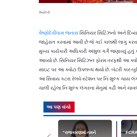
વૈષ્ણોદેવી
વૈષ્ણોદેવીધામ જનારા
સિનિયર સિટિઝનો અને દિવ્યાંગ 
જાહેરાત કરવામાં આવી છે જે ગઈ કાલથી લાગુ કરવામ
મુખ્ય કાર્યકારી અધિકારી અંશુલ ગર્ગે જણાવ્યું હતુ
આવ્યો છે. સિનિયર સિટિઝન ફોરમ તરફથી આ ક્વોટ
સાઇટ પર આ ક્વોટા ઉપલબ્ધ થયો છે. બૅટરી કાર-બુ
આ સિવાય કટરા રેલવે-સ્ટેશન પર નિઃશુલ્ક ચાય લંગર 
ચાલી રહેલા નિઃશુલ્ક લંગરના મેનુમાં કઢી અને ચાવલ
આ પણ વાંચો
“રાજકારણમાં તમને
FCRAન