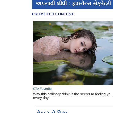
અપનાવી લીધી : ફાઇનૅન્સ સેક્રેટરી