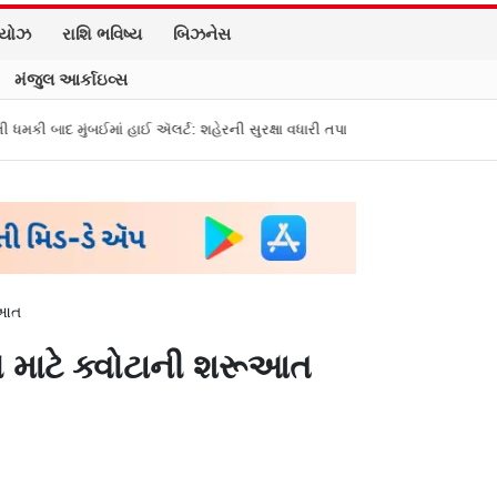
િયોઝ
રાશિ ભવિષ્ય
બિઝનેસ
મંજુલ આર્કાઇવ્સ
બઈમાં હાઈ ઍલર્ટ: શહેરની સુરક્ષા વધારી તપાસ શરૂ, જુઓ તસવીરો
એક પર હુમલો, 
રૂઆત
નો માટે ક્વોટાની શરૂઆત