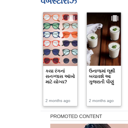
વેબસ્ટોરીઝ
કયા રંગનાં
ઉનાળામાં લૂથી
સનગ્લાસ આંખો
બચાવશે આ
માટે યોગ્ય?
ગુજરાતી પીણું
2 months ago
2 months ago