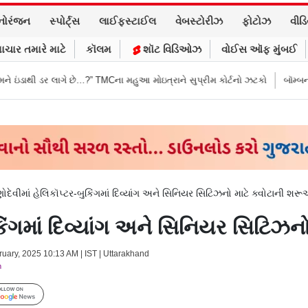
નોરંજન
સ્પોર્ટ્સ
લાઈફસ્ટાઈલ
વેબસ્ટોરીઝ
ફોટોઝ
વીડ
ાચાર તમારે માટે
કૉલમ
શૉટ વિડિઓઝ
વોઈસ ઑફ મુંબઈ
ાગે છે…?” TMCના મહુઆ મોઇત્રાને સુપ્રીમ કોર્ટનો ઝટકો
બૉમ્બની ધમકી બાદ મું
્ણોદેવીમાં હેલિકૉપ્ટર-બુકિંગમાં દિવ્યાંગ અને સિનિયર સિટિઝનો માટે ક્વોટાની શ
બુકિંગમાં દિવ્યાંગ અને સિનિયર સિટિઝ
ruary, 2025 10:13 AM | IST | Uttarakhand
m
Follow Us