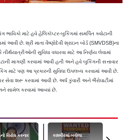
ભાવિકો માટે હવે હેલિકૉપ્ટર-બુકિંગમાં સમર્પિત ક્વોટાની
ાં આવી છે. શ્રી માતા વૈષ્ણોદેવી શ્રાઇન બોર્ડ (SMVDSB)ના
ં કે તીર્થયાત્રીઓની સુવિધા વધારવા માટે આ નિર્ણય લેવામાં
ાની માગણી કરવામાં આવી હતી અને હવે બુકિંગની સત્તાવાર
કિંગ માટે પણ આ પ્રકારની સુવિધા ઉપલબ્ધ કરવામાં આવી છે.
સેવા શરૂ કરવામાં આવી છે. અર્ધ કુંવારી અને ભૈંરોઘાટીમાં
ને સામેલ કરવામાં આવ્યાં છે.
ો વિરોધ કરનાર
કાશ્મીરમાં બચેલા
બિહારની હૉસ