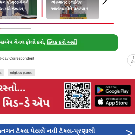
કન કૉંગ્રેસમૅનને
એકમાત્ર સ્થાનિક
દરદીને ફ્રૅક
 આપ્યો જવાબ,
આતંકવાદીને પકડવા ૧૫
પગમાં પૂંઠાં બાં
 વિદેશી ભંડોળ…
લાખનું ઇનામ
Mid-day Correspondent
ટો
t
religious places
>
ગત ટૅક્સ પેયર્સે નવી ટૅક્સ-પ્રણાલી