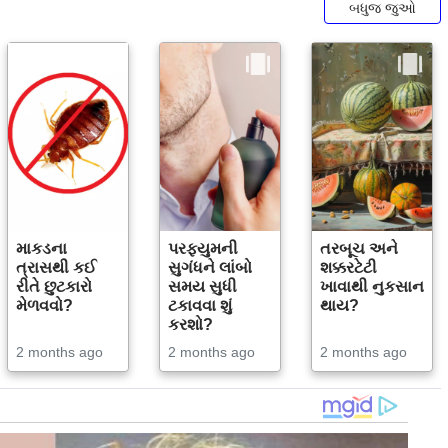
બધુજ જુઓ
માકડના
પરફ્યુમની
તરબૂચ અને
ત્રાસથી કઈ
સુગંધને લાંબો
શક્કરટેટી
રીતે છુટકારો
સમય સુધી
ખાવાથી નુકસાન
મેળવવો?
ટકાવવા શું
થાય?
કરશો?
2 months ago
2 months ago
2 months ago