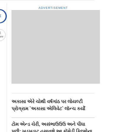
ADVERTISEMENT
are
અકાસા એરે ચોથી વર્ષગાંઠ પર લોયલ્ટી
પ્રોગ્રામ `અકાસા એલિવેટ` લૉન્ચ કર્યો
ટોમ એન્ડ ચેરી, અસંભાઉઉઉ અને પીધા
પછી: ખડખડાટ હસાવશે આ કૉમેડી ફિલ્મોના