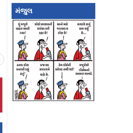
્ચરવાળા
રાજ્યો પાયમાલ: ચારધામ
રાજીનામાની જાહેરા
ધ્યાં
યાત્રા સસ્પેન્ડ
કરનારો કૉન્સ્ટેબલ 
મંજુલ
સસ્પેન્ડ થયેલો છે
ચ