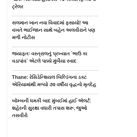
ટ્રેલર
સલમાન ખાન નવા વિવાદમાં ફસાયો! આ
વખતે ભાઈજાન સાથે બહેન અલવીરાને પણ
મળી નોટીસ
જ્યાફતઃ વસ્ત્રાલનું પ્રખ્યાત `ભાઉ કા
વડાપાંવ` એટલે પાક્કો મુંબૈયા સ્વાદ
Thane: રેસિડેન્શિયલ બિલ્ડિંગના ડક્ટ
એરિયામાંથી મળ્યો ૭૨ વર્ષીય વૃદ્ધનો મૃતદેહ
બૉમ્બની ધમકી બાદ મુંબઈમાં હાઈ ઍલર્ટ:
શહેરની સુરક્ષા વધારી તપાસ શરૂ, જુઓ
તસવીરો
્પિટલમાં
ભારે વરસાદથી પહાડી
જંતરમંતર પર