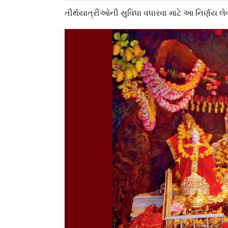
તીર્થયાત્રીઓની સુવિધા વધારવા માટે આ નિર્ણય લેવ