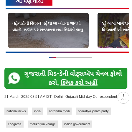
આ પણ વાંચો
તહેવારોની સિઝન પહેલા જ ખાંડના ભાવમાં
‘હું બાબા બાગેશ્વર 
વધારો, સ્ટૉક પર સરકારના નવા નિયમો લાગુ
વિદ્યાર્થીઓ સાથે
21 March, 2025 08:51 AM IST | Delhi | Gujarati Mid-day Correspondent
ટોચ
national news
india
narendra modi
bharatiya janata party
congress
mallikarjun kharge
indian government