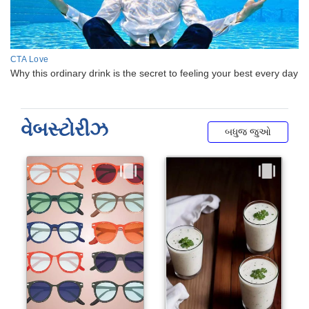
વેબસ્ટોરીઝ
બધુજ જુઓ