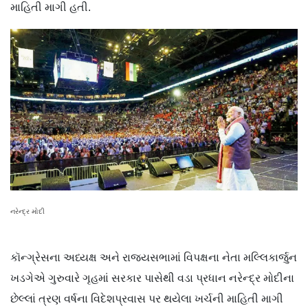
માહિતી માગી હતી.
નરેન્દ્ર મોદી
કૉન્ગ્રેસના અધ્યક્ષ અને રાજ્યસભામાં વિપક્ષના નેતા મલ્લિકાર્જુન
ખડગેએ ગુરુવારે ગૃહમાં સરકાર પાસેથી વડા પ્રધાન નરેન્દ્ર મોદીના
છેલ્લાં ત્રણ વર્ષના વિદેશપ્રવાસ પર થયેલા ખર્ચની માહિતી માગી