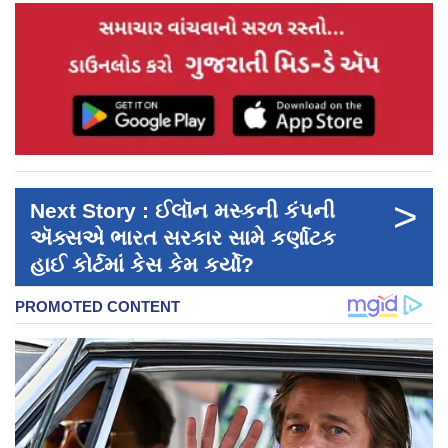
>
Next Story : ઈલૉન મસ્કની કંપની
ઍક્સએ ભારત સરકાર સામે કર્ણાટક
હાઈ કોર્ટમાં કેસ કેમ કર્યો?