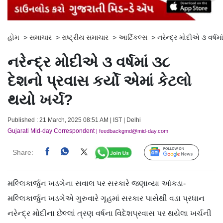
હોમ
>
સમાચાર
>
રાષ્ટ્રીય સમાચાર
>
આર્ટિકલ્સ
>
નરેન્દ્ર મોદીએ ૩ વર્ષમ
નરેન્દ્ર મોદીએ ૩ વર્ષમાં ૩૮
દેશનો પ્રવાસ કર્યો એમાં કેટલો
થયો ખર્ચ?
Published : 21 March, 2025 08:51 AM | IST | Delhi
Gujarati Mid-day Correspondent
| feedbackgmd@mid-day.com
Share:
Follow Us
મલ્લિકાર્જુન ખડગેના સવાલ પર સરકારે જણાવ્યા આંકડા-
મલ્લિકાર્જુન ખડગેએ ગુરુવારે ગૃહમાં સરકાર પાસેથી વડા પ્રધાન
નરેન્દ્ર મોદીના છેલ્લાં ત્રણ વર્ષના વિદેશપ્રવાસ પર થયેલા ખર્ચની