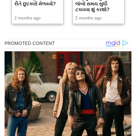
રીતે છુટકારો મેળવવો?
લાંબો સમય સુધી
ટકાવવા શું કરશો?
2 months ago
2 months ago