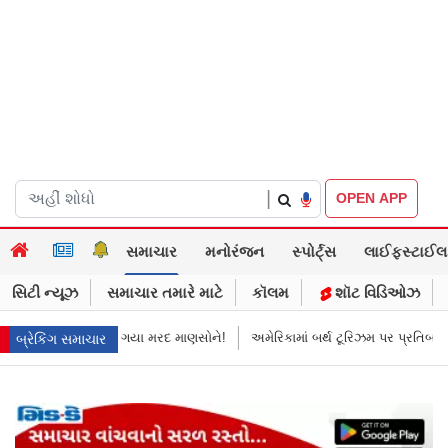
|
OPEN APP
સમાચાર
મનોરંજન
સ્પોર્ટ્સ
લાઈફસ્ટાઈલ
સિટી ન્યૂઝ
સમાચાર તમારે માટે
કૉલમ
શૉટ વિડિઓઝ
 ગયા મરદ માણસોને!
અમેરિકામાં બર્થ ટૂરિઝમ પર પ્રતિબંધ મૂક્યો ડોનલ્ડ ટ્રમ્પે
બ્રેકિંગ સમાચાર