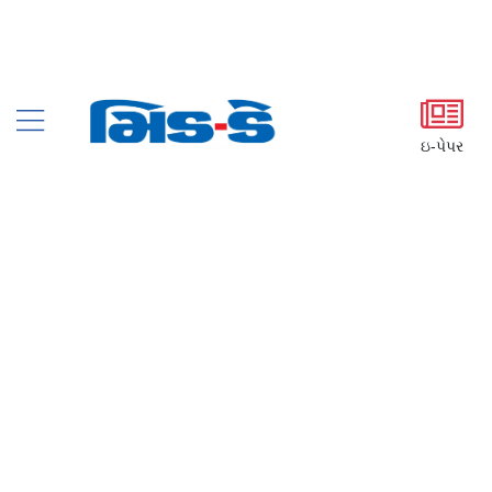
ઇ-પેપર