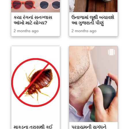
કયા રંગનાં સનગ્લાસ
ઉનાળામાં લૂથી બચાવશે
આંખો માટે યોગ્ય?
આ ગુજરાતી પીણું
2 months ago
2 months ago
માકડના ત્રાસથી કઈ
પરફ્યુમની સુગંધને