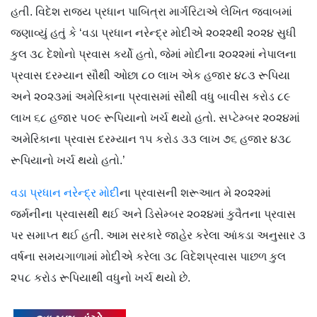
હતી. વિદેશ રાજ્ય પ્રધાન પાબિત્રા માર્ગરિટાએ લેખિત જવાબમાં
જણાવ્યું હતું કે ‘વડા પ્રધાન નરેન્દ્ર મોદીએ ૨૦૨૨થી ૨૦૨૪ સુધી
કુલ ૩૮ દેશોનો પ્રવાસ કર્યો હતો, જેમાં મોદીના ૨૦૨૨માં નેપાલના
પ્રવાસ દરમ્યાન સૌથી ઓછા ૮૦ લાખ એક હજાર ૪૮૩ રૂપિયા
અને ૨૦૨૩માં અમેરિકાના પ્રવાસમાં સૌથી વધુ બાવીસ કરોડ ૮૯
લાખ ૬૮ હજાર ૫૦૯ રૂપિયાનો ખર્ચ થયો હતો. સપ્ટેમ્બર ૨૦૨૪માં
અમેરિકાના પ્રવાસ દરમ્યાન ૧૫ કરોડ ૩૩ લાખ ૭૬ હજાર ૪૩૮
રૂપિયાનો ખર્ચ થયો હતો.’
વડા પ્રધાન નરેન્દ્ર મોદી
ના પ્રવાસની શરૂઆત મે ૨૦૨૨માં
જર્મનીના પ્રવાસથી થઈ અને ડિસેમ્બર ૨૦૨૪માં કુવૈતના પ્રવાસ
પર સમાપ્ત થઈ હતી. આમ સરકારે જાહેર કરેલા આંકડા અનુસાર ૩
વર્ષના સમયગાળામાં મોદીએ કરેલા ૩૮ વિદેશપ્રવાસ પાછળ કુલ
૨૫૮ કરોડ રૂપિયાથી વધુનો ખર્ચ થયો છે.