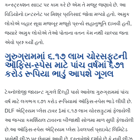
કન્સ્ટ્રક્શન સાઇટ પર કામ કરે છે એમ તે મજૂર જણાવે છે. આ
વિડિયોનો ઇન્ટરનેટ પર મિશ્ર પ્રતિસાદ જોવા મળ્યો હતો. અમુક
લોકોએ બહાર સૂવા મજબૂર મજૂરો પ્રત્યે સહાનુભૂતિ દાખવી હતી,
જ્યારે અમુક લોકોએ તેઓ પોતાના વતન કેમ નથી ચાલ્યા જતા
એવો પ્રશ્ન કર્યો હતો.
ગુરુગ્રામમાં ૬.૧૭ લાખ ચોરસફુટની
ઑફિસ-સ્પેસ માટે પાંચ વર્ષમાં ૬૭૧
કરોડ રૂપિયા ભાડું આપશે ગૂગલ
ટેક્નૉલૉજી જાયન્ટ ગૂગલે દિલ્હી પાસે આવેલા ગુરુગ્રામમાં પાંચ
વર્ષ માટે લગભગ ૬૭૧ કરોડ રૂપિયામાં ઑફિસ-સ્પેસ ભાડે લીધી છે.
DLF એટ્રિયમ પ્લેસ ટાવર 1માં ૬.૧૭ લાખ ચોરસફુટમાં ફેલાયેલી
આ જગ્યા કમર્શિયલ ટાવરના બીજાથી સોળમા માળ સુધી ફેલાયેલી
છે.આ ઑફિસ-સ્પેસ એટ્રિયમ પ્લેસ ડેવલપર્સ પ્રાઇવેટ લિમિટેડ
પાસેથી લીઝ પર લેવામાં આવી છે. દસ્તાવેજો દર્શાવે છે કે નવી લીઝ