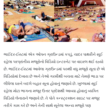
ભાઈંદર-ઈસ્ટમાં એક ઓપન ગ્રાઉન્ડમાં કપડું, ચાદર પાથરીને સૂઈ
રહેલા પરપ્રાંતીય મજૂરોનો ‌વિડિયો ઇન્ટરનેટ પર વાઇરલ થઈ રહ્યો
છે. ભાઈંદર-ઈસ્ટમાં આવેલા ગ્રાઉન્ડમાં ૫૦થી વધુ મજૂરો સૂતા છે એ
વિડિયોમાં દેખાય છે અને તેઓ ગરમીથી બચવા માટે તેમણે ભાડા પર
લીધેલા ઘરને બદલે બહાર સૂતા હોવાનું જણાવે છે. ખુલ્લામાં સૂઈ
રહેલા મોટા ભાગના મજૂર ઉત્તર પ્રદેશથી આવ્યા હોવાનું વ્યક્તિ
વિડિયો લેનારાને જણાવે છે. તે પોતે કન્સ્ટ્રક્શન સાઇટ પર મજૂર
તરીકે કામ કરે છે અને તેની સાથે સૂતેલા અન્ય મજૂરો પણ