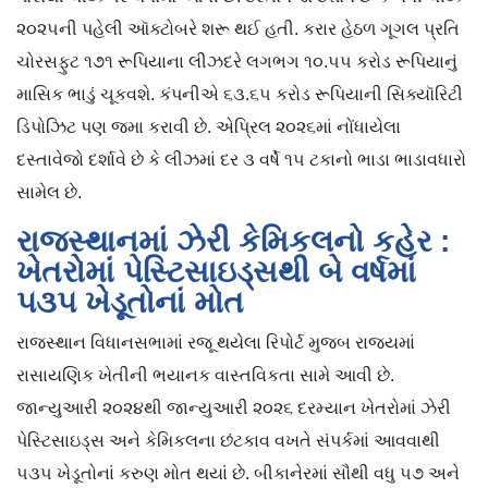
૨૦૨૫ની પહેલી ઑક્ટોબરે શરૂ થઈ હતી. કરાર હેઠળ ગૂગલ પ્રતિ
ચોરસફુટ ૧૭૧ રૂપિયાના લીઝદરે લગભગ ૧૦.૫૫ કરોડ રૂપિયાનું
માસિક ભાડું ચૂકવશે. કંપનીએ ૬૩.૬૫ કરોડ રૂપિયાની સિક્યૉરિટી
ડિપોઝિટ પણ જમા કરાવી છે. એપ્રિલ ૨૦૨૬માં નોંધાયેલા
દસ્તાવેજો દર્શાવે છે કે લીઝમાં દર ૩ વર્ષે ૧૫ ટકાનો ભાડા ભાડાવધારો
સામેલ છે.
રાજસ્થાનમાં ઝેરી કેમિકલનો કહેર :
ખેતરોમાં પેસ્ટિસાઇડ્સથી બે વર્ષમાં
૫૩૫ ખેડૂતોનાં મોત
રાજસ્થાન વિધાનસભામાં રજૂ થયેલા રિપોર્ટ મુજબ રાજ્યમાં
રાસાયણિક ખેતીની ભયાનક વાસ્તવિકતા સામે આવી છે.
જાન્યુઆરી ૨૦૨૪થી જાન્યુઆરી ૨૦૨૬ દરમ્યાન ખેતરોમાં ઝેરી
પેસ્ટિસાઇડ્સ અને કેમિકલના છંટકાવ વખતે સંપર્કમાં આવવાથી
૫૩૫ ખેડૂતોનાં કરુણ મોત થયાં છે. બીકાનેરમાં સૌથી વધુ ૫૭ અને