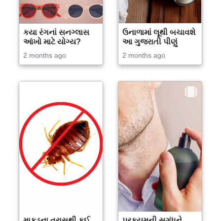
કયા રંગનાં સનગ્લાસ
ઉનાળામાં લૂથી બચાવશે
આંખો માટે યોગ્ય?
આ ગુજરાતી પીણું
2 months ago
2 months ago
માકડના ત્રાસથી કઈ
પરફ્યુમની સુગંધને