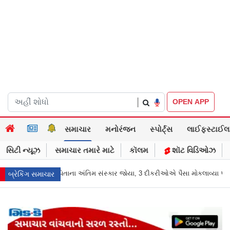
|
OPEN APP
સમાચાર
મનોરંજન
સ્પોર્ટ્સ
લાઈફસ્ટાઈલ
સિટી ન્યૂઝ
સમાચાર તમારે માટે
કૉલમ
શૉટ વિડિઓઝ
ંસ્કાર જોયા, 3 દીકરીઓએ પૈસા મોકલાવ્યા પણ હાજરી ન આપી
“બીજા કેજરીવાલ
બ્રેકિંગ સમાચાર