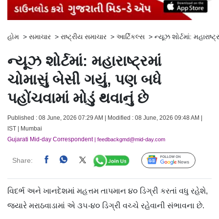
હોમ
>
સમાચાર
>
રાષ્ટ્રીય સમાચાર
>
આર્ટિકલ્સ
>
ન્યૂઝ શોર્ટમાં: મહારાષ્ટ
ન્યૂઝ શોર્ટમાં: મહારાષ્ટ્રમાં
ચોમાસું બેસી ગયું, પણ બધે
પહોંચવામાં મોડું થવાનું છે
Published : 08 June, 2026 07:29 AM | Modified : 08 June, 2026 09:48 AM |
IST | Mumbai
Gujarati Mid-day Correspondent
| feedbackgmd@mid-day.com
Share:
Follow Us
વિદર્ભ અને ખાનદેશમાં મહત્તમ તાપમાન ૪૦ ડિગ્રી કરતાં વધુ રહેશે,
જ્યારે મરાઠવાડામાં એ ૩૫-૪૦ ડિગ્રી વચ્ચે રહેવાની સંભાવના છે.