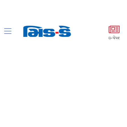
ઇ-પેપર