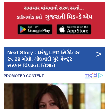
>
Next Story : ઘરેલુ LPG સિલિન્ડર
રૂ. 29 મોંઘો, મોંઘવારી મુદ્દે કેન્દ્ર
સરકાર વિપક્ષના નિશાને