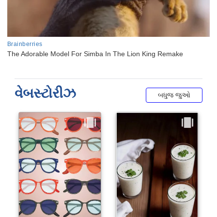
વેબસ્ટોરીઝ
બધુજ જુઓ