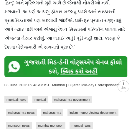
હિન્દુ અને મુસ્લિમનો મુદ્દો ચાલે છે જેનાથી નોકરીઓ નથી
મળવાની. આપણે આપણું ફોકસ બદલવું પડશે અને સરકારની
પ્રાથમિકતાઓ પણ બદલાવી જોઈએ. ધર્મેન્દ્ર પ્રધાન રાજીનામું
આપે ત્યાર પછી અમે એજ્યુકેશન સિસ્ટમમાં પરિવર્તન લાવવા માટે
એજન્ડા તૈયાર કરીશું. આ લડાઈ અહીં પૂરી નહીં થાય, કારણ કે
દેશમાં બેરોજગારી એ સળગતો પ્રશ્ન છે.’
08 June, 2026 09:48 AM IST | Mumbai | Gujarati Mid-day Correspondent
ટોચ
mumbai news
mumbai
maharashtra government
maharashtra news
maharashtra
indian meteorological department
monsoon news
mumbai monsoon
mumbai rains