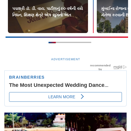
પદ્મશ્રી ડૉ. ડી. વાય. પાટીલનું ૯૦ વર્ષની વયે
મુંબઈના રોજના 
નિધન, શિક્ષણ ક્ષેત્રે એક યુગનો અંત
મૅનેજ કરવાની 
ADVERTISEMENT