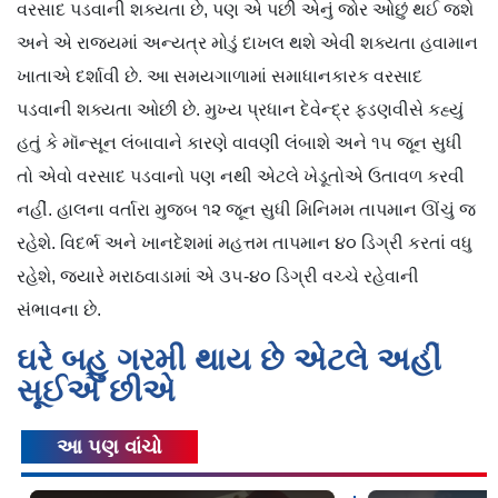
વરસાદ પડવાની શક્યતા છે, પણ એ પછી એનું જોર ઓછું થઈ જશે
અને એ રાજ્યમાં અન્યત્ર મોડું દાખલ થશે એવી શક્યતા હવામાન
ખાતાએ દર્શાવી છે. આ સમયગાળામાં સમાધાનકારક વરસાદ
પડવાની શક્યતા ઓછી છે. મુખ્ય પ્રધાન દેવેન્દ્ર ફડણવીસે કહ્યું
હતું કે મૉન્સૂન લંબાવાને કારણે વાવણી લંબાશે અને ૧૫ જૂન સુધી
તો એવો વરસાદ પડવાનો પણ નથી એટલે ખેડૂતોએ ઉતાવળ કરવી
નહીં. હાલના વર્તારા મુજબ ૧૨ જૂન સુધી મિનિમમ તાપમાન ઊંચું જ
રહેશે. વિદર્ભ અને ખાનદેશમાં મહત્તમ તાપમાન ૪૦ ડિગ્રી કરતાં વધુ
રહેશે, જ્યારે મરાઠવાડામાં એ ૩૫-૪૦ ડિગ્રી વચ્ચે રહેવાની
સંભાવના છે.
ઘરે બહુ ગરમી થાય છે એટલે અહીં
સૂઈએ છીએ
આ પણ વાંચો