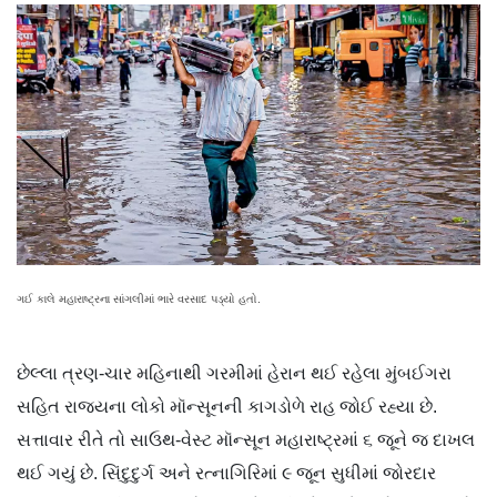
ગઈ કાલે મહારાષ્ટ્રના સાંગલીમાં ભારે વરસાદ પડ્યો હતો.
છેલ્લા ત્રણ-ચાર મહિનાથી ગરમીમાં હેરાન થઈ રહેલા મુંબઈગરા
સહિત રાજ્યના લોકો મૉન્સૂનની કાગડોળે રાહ જોઈ રહ્યા છે.
સત્તાવાર રીતે તો સાઉથ-વેસ્ટ મૉન્સૂન મહારાષ્ટ્રમાં ૬ જૂને જ દાખલ
થઈ ગયું છે. સિંદુદુર્ગ અને રત્નાગિરિમાં ૯ જૂન સુધીમાં જોરદાર