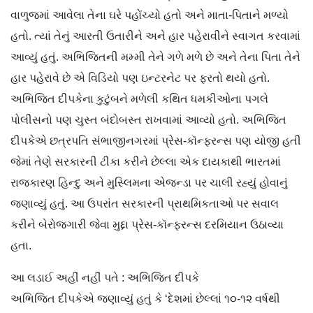
વાળુજમાં આવેલા તેના ઘરે પહોંચ્યો હતો અને માતા-પિતાને મળ્યો
હતો. ત્યાં તેનું આરતી ઉતારીને અને હાર પહેરાવીને સ્વાગત કરવામાં
આવ્યું હતું. અભિજિતની મમ્મી તેને ગળે મળે છે અને તેના પિતા તેને
હાર પહેરાવે છે એ વિડિયો પણ ઇન્ટરનેટ પર ફરતો થયો હતો.
અભિજિત દીપકેના કુટુંબને મળેલી કથિત ધમકીઓના પગલે
પોલીસનો પણ ચુસ્ત બંદોબસ્ત રાખવામાં આવ્યો હતો. અભિજિત
દીપકેએ છત્રપતિ સંભાજીનગરમાં પ્રેસ-કૉન્ફરન્સ પણ યોજી હતી
જેમાં તેણે સરકારની ટીકા કરીને છેલ્લા એક દાયકાથી ભારતમાં
રાજકારણ હિન્દુ અને મુસ્લિમના એજન્ડા પર ચાલી રહ્યું હોવાનું
જણાવ્યું હતું. આ ઉપરાંત સરકારની પ્રાથમિકતાઓ પર સવાલ
કરીને બેરોજગારી જેવા મુદ્દા પ્રેસ-કૉન્ફરન્સ દરમિયાન ઉઠાવ્યા
હતા.
આ લડાઈ અહીં નહીં પતે : અભિજિત દીપકે
અભિજિત દીપકેએ જણાવ્યું હતું કે ‘દેશમાં છેલ્લાં ૧૦-૧૨ વર્ષથી