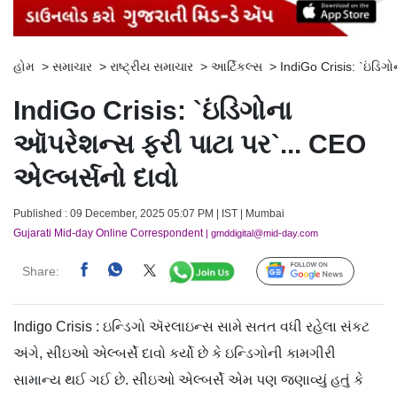
હોમ
>
સમાચાર
>
રાષ્ટ્રીય સમાચાર
>
આર્ટિકલ્સ
>
IndiGo Crisis: `ઇંડિગ
IndiGo Crisis: `ઇંડિગોના
ઑપરેશન્સ ફરી પાટા પર`... CEO
એલ્બર્સનો દાવો
Published : 09 December, 2025 05:07 PM | IST | Mumbai
Gujarati Mid-day Online Correspondent
| gmddigital@mid-day.com
Share:
Follow Us
Indigo Crisis : ઇન્ડિગો ઍરલાઇન્સ સામે સતત વધી રહેલા સંકટ
અંગે, સીઇઓ એલ્બર્સે દાવો કર્યો છે કે ઇન્ડિગોની કામગીરી
સામાન્ય થઈ ગઈ છે. સીઇઓ એલ્બર્સે એમ પણ જણાવ્યું હતું કે