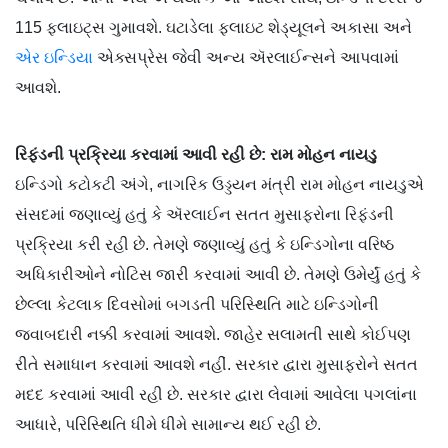
115 ફ્લાઇટ્સ ગુમાવશે. ઘટાડેલા ફ્લાઇટ શેડ્યૂલને અકાસા અને
એર ઇન્ડિયા
એક્સપ્રેસ જેવી અન્ય ઍરલાઈન્સને આપવામાં
આવશે.
રિફંડની પ્રક્રિયા કરવામાં આવી રહી છે: રામ મોહન નાયડુ
ઇન્ડિગો કટોકટી અંગે, નાગરિક ઉડ્ડયન મંત્રી રામ મોહન નાયડુએ
સંસદમાં જણાવ્યું હતું કે ઍરલાઈન સતત મુસાફરોના રિફંડની
પ્રક્રિયા કરી રહી છે. તેમણે જણાવ્યું હતું કે ઇન્ડિગોના વરિષ્ઠ
અધિકારીઓને નોટિસ જારી કરવામાં આવી છે. તેમણે ઉમેર્યું હતું કે
છેલ્લા કેટલાક દિવસોમાં બગડતી પરિસ્થિતિ માટે ઇન્ડિગોની
જવાબદારી નક્કી કરવામાં આવશે. જાહેર સલામતી સાથે કોઈપણ
રીતે સમાધાન કરવામાં આવશે નહીં. સરકાર દ્વારા મુસાફરોને સતત
મદદ કરવામાં આવી રહી છે. સરકાર દ્વારા લેવામાં આવેલા પગલાંના
આધારે, પરિસ્થિતિ ધીમે ધીમે સામાન્ય થઈ રહી છે.