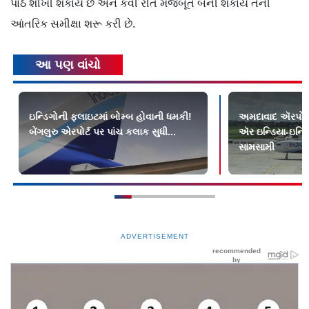
પાઠ શીખી શકાય છે અને કેવી રીતે મજબૂત બની શકાય તેની
આંતરિક સમીક્ષા શરૂ કરી છે.
આ પણ વાંચો
ઇન્ડિગોની ફ્લાઇટમાં બોમ્બ હોવાની ધમકી!
અમદાવાદ ઍરપોર્ટ 
બેંગલુરુ એરપોર્ટ પર પાંચ કલાક સુધી...
ઍર ઇન્ડિયા-ઇન્ડ
સામસામી
ADVERTISEMENT