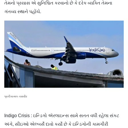
તેમનો પ્રયાસ એ સુનિશ્ચિત કરવાનો છે કે દરેક વ્યક્તિ તેમના
ગંતવ્ય સ્થાને પહોંચે.
પ્રતીકાત્મક તસવીર
Indigo Crisis : ઇન્ડિગો ઍરલાઇન્સ સામે સતત વધી રહેલા સંકટ
અંગે, સીઇઓ એલ્બર્સે દાવો કર્યો છે કે ઇન્ડિગોની કામગીરી