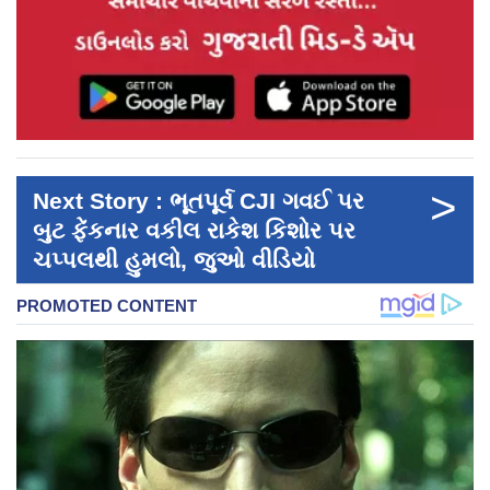
>
Next Story : ભૂતપૂર્વ CJI ગવઈ પર
બુટ ફેંકનાર વકીલ રાકેશ કિશોર પર
ચપ્પલથી હુમલો, જુઓ વીડિયો