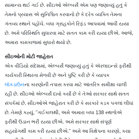
સામાન્ય થઈ ગઈ છે. સીઇઓ એલ્બર્સે એમ પણ જણાવ્યું હતું કે
તેમનો પ્રયાસ એ સુનિશ્ચિત કરવાનો છે કે દરેક વ્યક્તિ તેમના
ગંતવ્ય સ્થાને પહોંચે. બધા ગ્રાહકોને રિફંડ આપવામાં આવી રહ્યા
છે. અમે પરિસ્થિતિ સુધારવા માટે સતત કામ કરી રહ્યા છીએ. આજે,
અમારા કામકાજમાં સુધારો થયો છે.
સીઇઓની મોટી જાહેરાત
એક વીડિયો સંદેશમાં, એલ્બર્સે જણાવ્યું હતું કે ઍરલાઇન્સે ફરીથી
કાર્યકારી સ્થિરતા મેળવી છે અને પુષ્ટિ કરી છે કે વ્યાપક
લૉકડાઉન
ના કારણોની તપાસ કરવા માટે આંતરિક સમીક્ષા ચાલી
રહી છે. સીઇઓ એલ્બર્સે દાવો કર્યો છે કે તેઓ સરકાર સાથે સતત
સંપર્કમાં છે. સીઇઓએ જાહેરાત કરી છે કે સરકારે કડક પગલાં લીધાં
છે. તેમણે કહ્યું, "ગઈકાલથી, અમે અમારા બધા 138 સ્થળોએ
ફરીથી ઉડાન ભરી રહ્યા છીએ. અમે સરકાર સાથે સંપૂર્ણ
સહયોગથી કામ કરી રહ્યા છીએ." અમે આ વિક્ષેપના કારણો, કયા