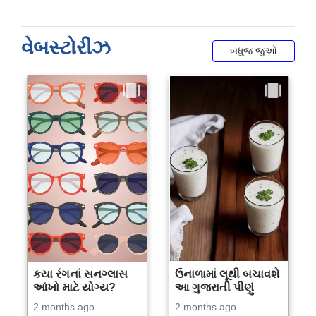
વેબસ્ટોરીઝ
બધુજ જુઓ
કયા રંગનાં સનગ્લાસ
ઉનાળામાં લૂથી બચાવશે
આંખો માટે યોગ્ય?
આ ગુજરાતી પીણું
2 months ago
2 months ago