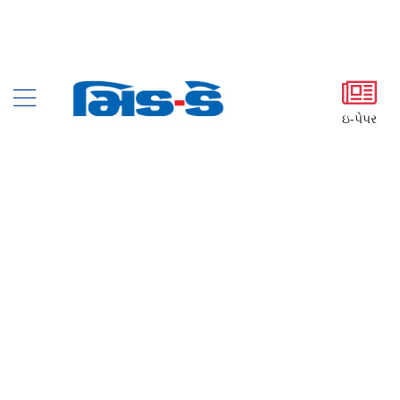
ઇ-પેપર