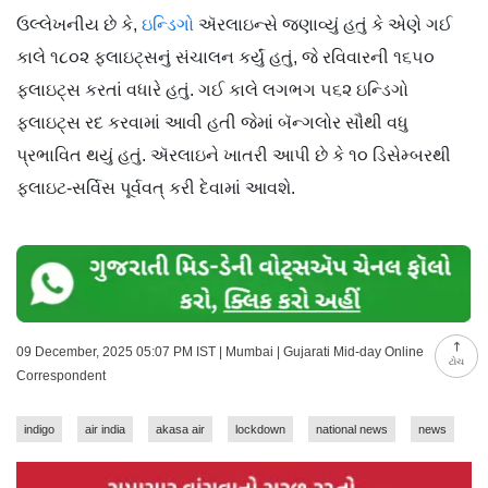
ઉલ્લેખનીય છે કે,
ઇન્ડિગો
ઍરલાઇન્સે જણાવ્યું હતું કે એણે ગઈ
કાલે ૧૮૦૨ ફ્લાઇટ્સનું સંચાલન કર્યું હતું, જે રવિવારની ૧૬૫૦
ફ્લાઇટ્સ કરતાં વધારે હતું. ગઈ કાલે લગભગ ૫૬૨ ઇન્ડિગો
ફ્લાઇટ્સ રદ કરવામાં આવી હતી જેમાં બૅન્ગલોર સૌથી વધુ
પ્રભાવિત થયું હતું. ઍરલાઇને ખાતરી આપી છે કે ૧૦ ડિસેમ્બરથી
ફ્લાઇટ-સર્વિસ પૂર્વવત્ કરી દેવામાં આવશે.
09 December, 2025 05:07 PM IST | Mumbai | Gujarati Mid-day Online
ટોચ
Correspondent
indigo
air india
akasa air
lockdown
national news
news