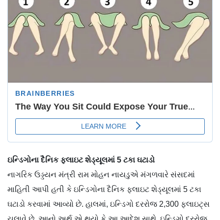
ઇન્ડિગોના દૈનિક ફ્લાઇટ શેડ્યૂલમાં 5 ટકા ઘટાડો
નાગરિક ઉડ્ડયન મંત્રી રામ મોહન નાયડુએ મંગળવારે સંસદમાં
માહિતી આપી હતી કે ઇન્ડિગોના દૈનિક ફ્લાઇટ શેડ્યૂલમાં 5 ટકા
ઘટાડો કરવામાં આવ્યો છે. હાલમાં, ઇન્ડિગો દરરોજ 2,300 ફ્લાઇટ્સ
ચલાવે છે. આનો અર્થ એ થયો કે આ આદેશ સાથે, ઇન્ડિગો દરરોજ