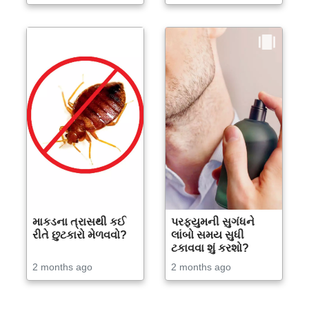
માકડના ત્રાસથી કઈ
પરફ્યુમની સુગંધને
રીતે છુટકારો મેળવવો?
લાંબો સમય સુધી
ટકાવવા શું કરશો?
2 months ago
2 months ago