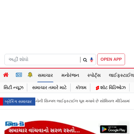
|
OPEN APP
સમાચાર
મનોરંજન
સ્પોર્ટ્સ
લાઈફસ્ટાઈલ
સિટી ન્યૂઝ
સમાચાર તમારે માટે
કૉલમ
શૉટ વિડિઓઝ
ઈલ ધૂમ મચાવે છે સોશિયલ મીડિયામાં
માર્ક ઝુકરબર્ગે માની Metaની ભૂલ, ચાઈલ્ડ 
બ્રેકિંગ સમાચાર