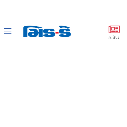
ઇ-પેપર