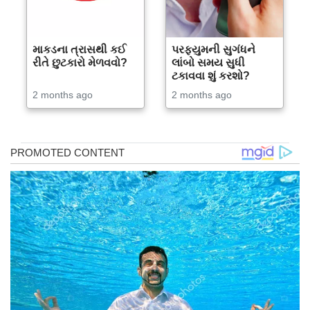
માકડના ત્રાસથી કઈ
પરફ્યુમની સુગંધને
રીતે છુટકારો મેળવવો?
લાંબો સમય સુધી
ટકાવવા શું કરશો?
2 months ago
2 months ago