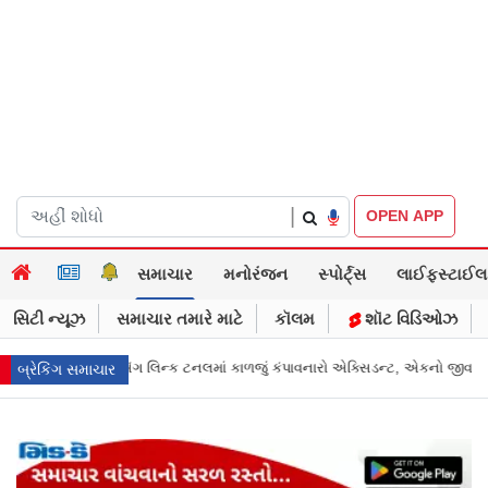
|
OPEN APP
સમાચાર
મનોરંજન
સ્પોર્ટ્સ
લાઈફસ્ટાઈલ
સિટી ન્યૂઝ
સમાચાર તમારે માટે
કૉલમ
શૉટ વિડિઓઝ
ારો એક્સિડન્ટ, એકનો જીવ ગયો
Gujarat News: મોરબીમાં મેજિક! કૂવાનું પાણી દરિ
બ્રેકિંગ સમાચાર