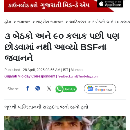
હોમ
>
સમાચાર
>
રાષ્ટ્રીય સમાચાર
>
આર્ટિકલ્સ
>
૩ બેઠકો અને ૯૦ કલાક
૩ બેઠકો અને ૯૦ કલાક પછી પણ
છોડવામાં નથી આવ્યો BSFના
જવાનને
Published : 28 April, 2025 08:56 AM | IST | Mumbai
Gujarati Mid-day Correspondent
| feedbackgmd@mid-day.com
Share:
Follow Us
ભૂલથી પાકિસ્તાનની સરહદમાં જતો રહ્યો હતો