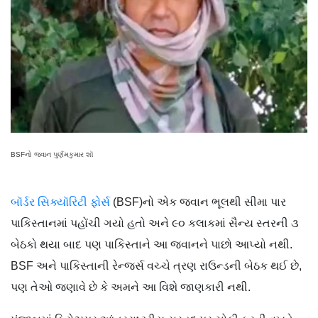
BSFનો જવાન પુર્ણમકુમાર શૉ
બૉર્ડર સિક્યૉરિટી ફોર્સ
(BSF)નો એક જવાન ભૂલથી સીમા પાર
પાકિસ્તાનમાં પહોંચી ગયો હતો અને ૯૦ કલાકમાં સૈન્ય સ્તરની ૩
બેઠકો થયા બાદ પણ પાકિસ્તાને આ જવાનને પાછો આપ્યો નથી.
BSF અને પાકિસ્તાની રેન્જર્સ વચ્ચે ત્રણ રાઉન્ડની બેઠક થઈ છે,
પણ તેઓ જણાવે છે કે અમને આ વિશે જાણકારી નથી.