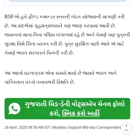
BSFએ હવે ફીલ્ડ કમાન્ડર સ્તરની બેઠક યોજવાની માગણી કરી
છે. આ સંદર્ભમાં ગૃહમંત્રાલયને પણ જાણ કરવામાં આવી છે.
જવાનનાં માતા-પિતા પશ્ચિમ બંગાળમાં રહે છે અને તેમણે પણ પુત્રની
સુરક્ષા વિશે ચિંતા વ્યક્ત કરી છે. પુત્ર સુરક્ષિત પાછો આવે એ માટે
તેમણે ભારત સરકારને વિનંતી કરી છે.
આ આખો ઘટનાક્રમ એવા સમયે થયો છે જ્યારે ભારત અને
પાકિસ્તાન વચ્ચે તનાવભરી સ્થિતિ છે.
28 April, 2025 08:56 AM IST | Mumbai | Gujarati Mid-day Correspondent
ટોચ