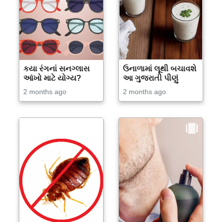
કયા રંગનાં સનગ્લાસ
ઉનાળામાં લૂથી બચાવશે
આંખો માટે યોગ્ય?
આ ગુજરાતી પીણું
2 months ago
2 months ago