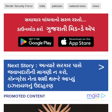
Border Security Force
india
pakistan
national news
news
>
Next Story : અત્યારે સરકાર પાસે
જવાબદારીની માગણી ન કરો,
કૉન્ગ્રેસ નેતા શશી થરૂરે આપ્યું
ઇઝરાયલનું ઉદાહરણ