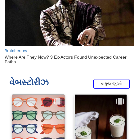
વેબસ્ટોરીઝ
બધુજ જુઓ