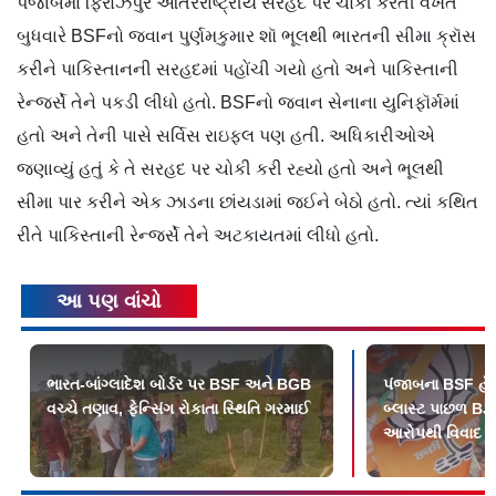
પંજાબમાં ફિરોઝપુર આંતરરાષ્ટ્રીય સરહદ પર ચોકી કરતી વખતે
બુધવારે BSFનો જવાન પુર્ણમકુમાર શૉ ભૂલથી ભારતની સીમા ક્રૉસ
કરીને પાકિસ્તાનની સરહદમાં પહોંચી ગયો હતો અને પાકિસ્તાની
રેન્જર્સે તેને પકડી લીધો હતો. BSFનો જવાન સેનાના યુનિફૉર્મમાં
હતો અને તેની પાસે સર્વિસ રાઇફલ પણ હતી. અધિકારીઓએ
જણાવ્યું હતું કે તે સરહદ પર ચોકી કરી રહ્યો હતો અને ભૂલથી
સીમા પાર કરીને એક ઝાડના છાંયડામાં જઈને બેઠો હતો. ત્યાં કથિત
રીતે પાકિસ્તાની રેન્જર્સે તેને અટકાયતમાં લીધો હતો.
આ પણ વાંચો
ભારત-બાંગ્લાદેશ બોર્ડર પર BSF અને BGB
પંજાબના BSF હૅ
વચ્ચે તણાવ, ફેન્સિંગ રોકાતા સ્થિતિ ગરમાઈ
બ્લાસ્ટ પાછળ B
આરોપથી વિવાદ