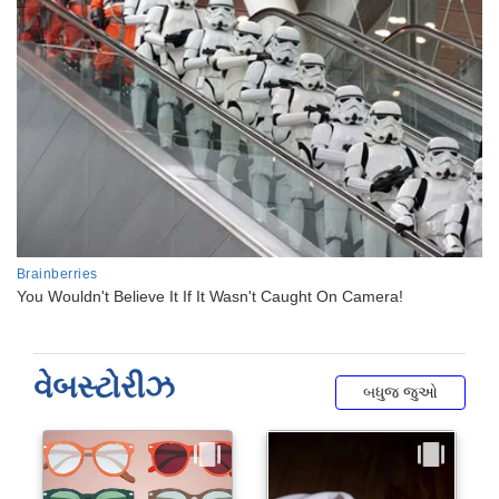
વેબસ્ટોરીઝ
બધુજ જુઓ