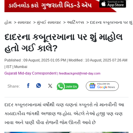
હોમ
>
સમાચાર
>
મુંબઈ સમાચાર
>
આર્ટિકલ્સ
>
દાદરના કબૂતરખાના પર શુ
દાદરના કબૂતરખાના પર શું માહોલ
હતો ગઈ કાલે?
Published : 09 August, 2025 01:05 PM | Modified : 10 August, 2025 07:26 AM
| IST | Mumbai
Gujarati Mid-day Correspondent
| feedbackgmd@mid-day.com
Share:
Follow Us
દાદર કબૂતરખાનામાં વર્ષોથી ચણ ચણતાં કબૂતરો તો માનવીની આ
કાયદાકીય જંગથી અજાણ જ હોય. એટલે તેઓ હજી પણ ચણ
ખાવા અને પાણી પીવા રોજની જેમ ઊતરી આવે છે