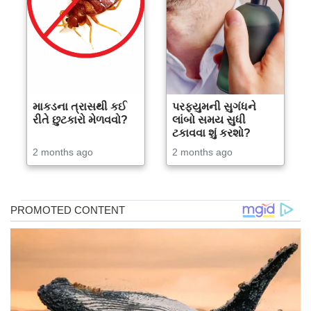
માકડના ત્રાસથી કઈ
પરફ્યુમની સુગંધને
રીતે છુટકારો મેળવવો?
લાંબો સમય સુધી
ટકાવવા શું કરશો?
2 months ago
2 months ago