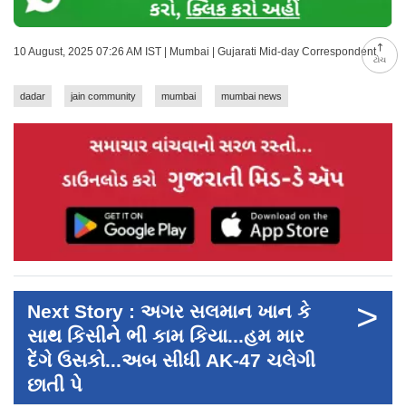
10 August, 2025 07:26 AM IST | Mumbai | Gujarati Mid-day Correspondent
ટોચ
dadar
jain community
mumbai
mumbai news
>
Next Story : અગર સલમાન ખાન કે
સાથ કિસીને ભી કામ કિયા...હમ માર
દેંગે ઉસકો...અબ સીધી AK-47 ચલેગી
છાતી પે