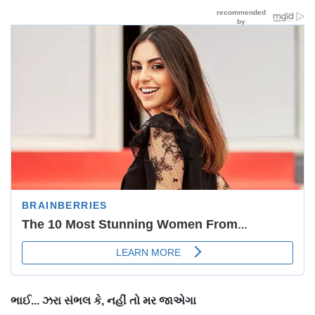
ભાઈ... ઝરા સંભલ કે, નહીં તો મર જાએગા