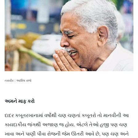
તસવીર : આશિષ રાજે
અમને માફ કરો
દાદર કબૂતરખાનામાં વર્ષોથી ચણ ચણતાં કબૂતરો તો માનવીની આ
કાયદાકીય જંગથી અજાણ જ હોય. એટલે તેઓ હજી પણ ચણ
ખાવા અને પાણી પીવા રોજની જેમ ઊતરી આવે છે, પણ ચણ અને