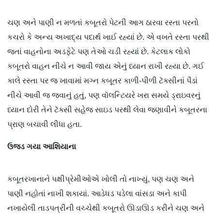
ચણ અને પાણી ન મળતાં કબૂતરો પેટની આગ ઠારવા રસ્તા પરનો
કચરો કે અન્ય અખાદ્ય પદાર્થ ખાઈ રહ્યાં છે. એ વખતે રસ્તા પરથી
જતાં વાહનોના અડફેટે પણ તેઓ ચડી રહ્યાં છે. કેટલાક લોકો
કબૂતરો વાહન નીચે ન આવી જાય એનું ધ્યાન રાખી રહ્યા છે. ગઈ
કાલે રસ્તા પર જ ખાવામાં મગ્ન કબૂતર કાળી-પીળી ટૅક્સીનાં પૈડાં
નીચે આવી જ જવાનું હતું, પણ વૉલન્ટિયરે ખરા સમયે ડ્રાઇવરનું
ધ્યાન દોરી તેને ટૅક્સી સહેજ સાઇડ પરથી લેવા જણાવીને કબૂતરના
પ્રાણ બચાવી લીધા હતા.
ઉજડ ગયા આશિયાના
કબૂતરખાનાને પક્ષીપ્રેમીઓએ ખોલી તો નાખ્યું, પણ ચણ અને
પાણી નહોતાં નાખી શકાયાં. આડેધડ પડેલા વાંસડા અને કાપી
નખાયેલી તાડપત્રીની વચ્ચેથી કબૂતરો ઊડાઊડ કરીને ચણ અને