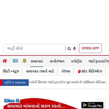
|
OPEN APP
સમાચાર
મનોરંજન
સ્પોર્ટ્સ
લાઈફસ્ટાઈલ
સિટી ન્યૂઝ
સમાચાર તમારે માટે
કૉલમ
શૉટ વિડિઓઝ
ટાઈલ ધૂમ મચાવે છે સોશિયલ મીડિયામાં
માર્ક ઝુકરબર્ગે માની Metaની ભૂલ, ચાઈલ
બ્રેકિંગ સમાચાર