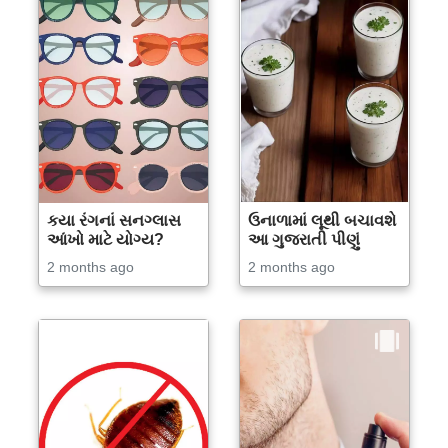
કયા રંગનાં સનગ્લાસ
ઉનાળામાં લૂથી બચાવશે
આંખો માટે યોગ્ય?
આ ગુજરાતી પીણું
2 months ago
2 months ago