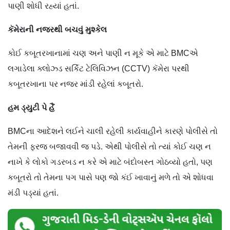
પાણી શોધી રહ્યાં હતાં.
કૅમેરાની નજરથી બચવું મુશ્કેલ
કોઈ કબૂતરખાનામાં ચણ અને પાણી ન મૂકે એ માટે BMCએ
લગાડેલા ક્લોઝ્ડ સર્કિટ ટેલિવિઝન (CCTV) કૅમેરા પરથી
કબૂતરખાના પર નજર માંડી રહેલાં કબૂતરો.
હમ ડ્યુટી પે હૈં
BMCના આદેશને લઈને ચાલી રહેલી કાર્યવાહીને કારણે પોલીસે તો
તેમની ફરજ બજાવવી જ પડે. એથી પોલીસે તો ત્યાં કોઈ ચણ ન
નાખે કે લોકો ગડરબડ ન કરે એ માટે બંદોબસ્ત ગોઠવ્યો હતો, પણ
કબૂતરો તો તેમના પગ પાસે પણ જો કંઈ ખાવાનું મળે તો એ શોધવા
મંડી પડ્યાં હતાં.