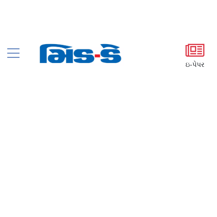
ઇ-પેપર