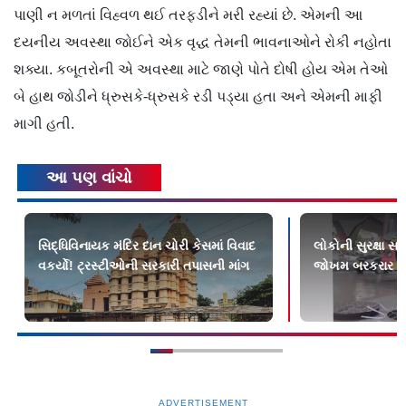
પાણી ન મળતાં વિહ્વળ થઈ તરફડીને મરી રહ્યાં છે. એમની આ
દયનીય અવસ્થા જોઈને એક વૃદ્ધ તેમની ભાવનાઓને રોકી નહોતા
શક્યા. કબૂતરોની એ અવસ્થા માટે જાણે પોતે દોષી હોય એમ તેઓ
બે હાથ જોડીને ધ્રુસકે-ધ્રુસકે રડી પડ્યા હતા અને એમની માફી
માગી હતી.
આ પણ વાંચો
સિદ્ધિવિનાયક મંદિર દાન ચોરી કેસમાં વિવાદ
લોકોની સુરક્ષા સ
વકર્યો! ટ્રસ્ટીઓની સરકારી તપાસની માંગ
જોખમ બરકરાર
ADVERTISEMENT