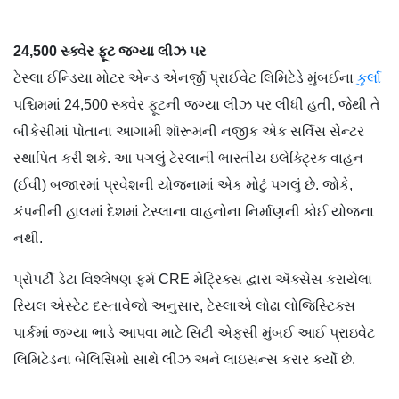
24,500 સ્ક્વેર ફૂટ જગ્યા લીઝ પર
ટેસ્લા ઈન્ડિયા મોટર એન્ડ એનર્જી પ્રાઈવેટ લિમિટેડે મુંબઈના
કુર્લા
પશ્ચિમમાં 24,500 સ્ક્વેર ફૂટની જગ્યા લીઝ પર લીધી હતી, જેથી તે
બીકેસીમાં પોતાના આગામી શૉરૂમની નજીક એક સર્વિસ સેન્ટર
સ્થાપિત કરી શકે. આ પગલું ટેસ્લાની ભારતીય ઇલેક્ટ્રિક વાહન
(ઈવી) બજારમાં પ્રવેશની યોજનામાં એક મોટું પગલું છે. જોકે,
કંપનીની હાલમાં દેશમાં ટેસ્લાના વાહનોના નિર્માણની કોઈ યોજના
નથી.
પ્રોપર્ટી ડેટા વિશ્લેષણ ફર્મ CRE મેટ્રિક્સ દ્વારા ઍક્સેસ કરાયેલા
રિયલ એસ્ટેટ દસ્તાવેજો અનુસાર, ટેસ્લાએ લોઢા લોજિસ્ટિક્સ
પાર્કમાં જગ્યા ભાડે આપવા માટે સિટી એફસી મુંબઈ આઈ પ્રાઇવેટ
લિમિટેડના બેલિસિમો સાથે લીઝ અને લાઇસન્સ કરાર કર્યો છે.