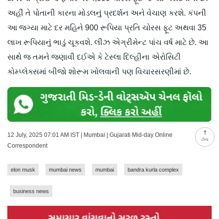
અહીં તે પોતાની કારના મોડલનું પ્રદર્શન અને વેચાણ કરશે. કંપની
આ જગ્યા માટે દર મહિને 900 રૂપિયા પ્રતિ ચોરસ ફૂટ અથવા 35
લાખ રૂપિયાનું ભાડું ચૂકવશે. લીઝ એગ્રીમેન્ટ પાંચ વર્ષ માટે છે. આ
સાથે જ તમને જણાવી દઈએ કે ટેસ્લા દિલ્હીના એરોસિટી
કોમ્પ્લેક્સમાં બીજો શોરૂમ ખોલવાની પણ વિચારસરણીમાં છે.
12 July, 2025 07:01 AM IST | Mumbai | Gujarati Mid-day Online
ટોચ
Correspondent
elon musk
mumbai news
mumbai
bandra kurla complex
business news