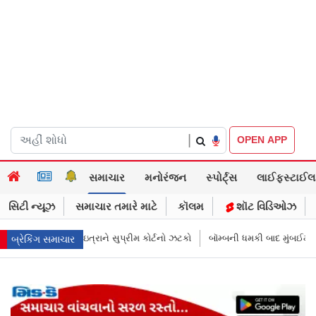
|
OPEN APP
સમાચાર
મનોરંજન
સ્પોર્ટ્સ
લાઈફસ્ટાઈલ
સિટી ન્યૂઝ
સમાચાર તમારે માટે
કૉલમ
શૉટ વિડિઓઝ
ર્ટનો ઝટકો
બૉમ્બની ધમકી બાદ મુંબઈમાં હાઈ ઍલર્ટ: શહેરની સુરક્ષા વધારી તપ
બ્રેકિંગ સમાચાર