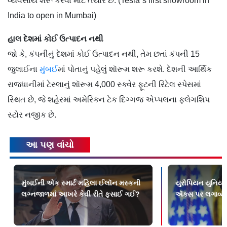
વ્યવસાય શરૂ કરવા માટે તૈયાર છે. (Tesla`s first showroom in
India to open in Mumbai)
હાલ દેશમાં કોઈ ઉત્પાદન નથી
જો કે, કંપનીનું દેશમાં કોઈ ઉત્પાદન નથી, તેમ છતાં કંપની 15
જુલાઈના
મુંબઈ
માં પોતાનું પહેલું શૉરૂમ શરૂ કરશે. દેશની આર્થિક
રાજધાનીમાં ટેસ્લાનું શૉરૂમ 4,000 સ્ક્વેર ફૂટની રિટેલ સ્પેસમાં
સ્થિત છે, જે શહેરમાં અમેરિકન ટેક દિગ્ગજ એપ્પલના ફ્લેગશિપ
સ્ટોર નજીક છે.
આ પણ વાંચો
મુંબઈની એક સ્માર્ટ મહિલા ઈલૉન મસ્કની
યુરોપિયન યુનિયન
લગ્નજાળમાં આખરે કેવી રીતે ફસાઈ ગઈ?
ઍક્સ પર લગાવ્યો