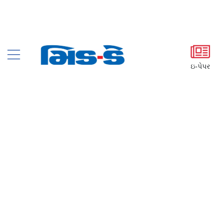
ઇ-પેપર