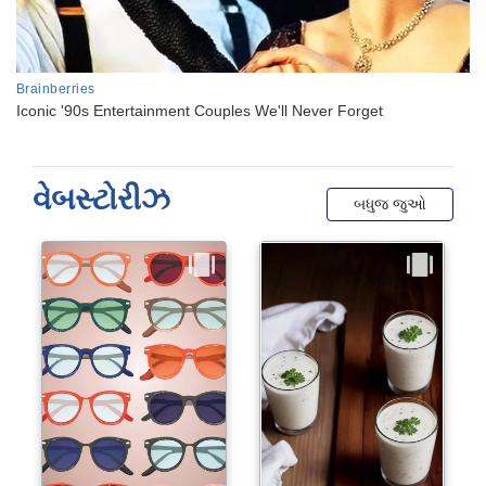
વેબસ્ટોરીઝ
બધુજ જુઓ