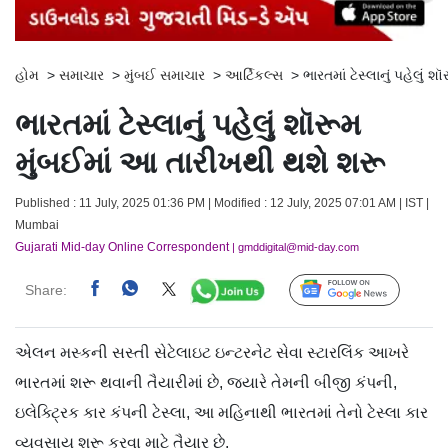
હોમ
>
સમાચાર
>
મુંબઈ સમાચાર
>
આર્ટિકલ્સ
>
ભારતમાં ટેસ્લાનું પહેલું
ભારતમાં ટેસ્લાનું પહેલું શૉરૂમ
મુંબઈમાં આ તારીખથી થશે શરૂ
Published : 11 July, 2025 01:36 PM | Modified : 12 July, 2025 07:01 AM | IST |
Mumbai
Gujarati Mid-day Online Correspondent
| gmddigital@mid-day.com
Share:
Follow Us
એલન મસ્કની સસ્તી સેટેલાઇટ ઇન્ટરનેટ સેવા સ્ટારલિંક આખરે
ભારતમાં શરૂ થવાની તૈયારીમાં છે, જ્યારે તેમની બીજી કંપની,
ઇલેક્ટ્રિક કાર કંપની ટેસ્લા, આ મહિનાથી ભારતમાં તેનો ટેસ્લા કાર
વ્યવસાય શરૂ કરવા માટે તૈયાર છે.