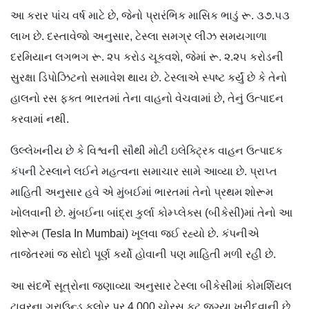
આ કરાર પાંચ વર્ષ માટે છે, જેનો પ્રારંભિક માસિક ભાડું રૂ. ૩૭.૫૩
લાખ છે. દસ્તાવેજો અનુસાર, ટેસ્લા સમગ્ર લીઝ સમયગાળા
દરમિયાન લગભગ રૂ. ૨૫ કરોડ ચૂકવશે, જેમાં રૂ. ૨.૨૫ કરોડની
સુરક્ષા ડિપોઝિટનો સમાવેશ થાય છે. ટેસ્લાએ સ્પષ્ટ કર્યું છે કે તેનો
હાલનો રસ ફક્ત ભારતમાં તેના વાહનો વેચવામાં છે, તેનું ઉત્પાદન
કરવામાં નથી.
ઉલ્લેખનીય છે કે વિશ્વની સૌથી મોટી ઇલેક્ટ્રિક વાહન ઉત્પાદક
કંપની ટેસ્લાને લઈને મહત્વના સમાચાર સામે આવ્યા છે. પ્રાપ્ત
માહિતી અનુસાર હવે એ મુંબઈમાં ભારતમાં તેનો પ્રથમ શોરૂમ
ખોલવાની છે. મુંબઈના બાંદ્રા કુર્લા કોમ્પ્લેક્સ (બીકેસી)માં તેનો આ
શોરૂમ (Tesla In Mumbai) ખૂલવા જઈ રહ્યો છે. કંપનીએ
તાજેતરમાં જ સોદો પૂર્ણ કર્યો હોવાની પણ માહિતી મળી રહી છે.
આ સંદર્ભે સૂત્રોના જણાવ્યા અનુસાર ટેસ્લા બીકેસીમાં કોમર્શિયલ
ટાવરના ગ્રાઉન્ડ ફ્લોર પર 4,000 ચોરસ ફૂટ જગ્યા ખરીદવાની છે.