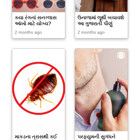
કયા રંગનાં સનગ્લાસ
ઉનાળામાં લૂથી બચાવશે
આંખો માટે યોગ્ય?
આ ગુજરાતી પીણું
2 months ago
2 months ago
માકડના ત્રાસથી કઈ
પરફ્યુમની સુગંધને