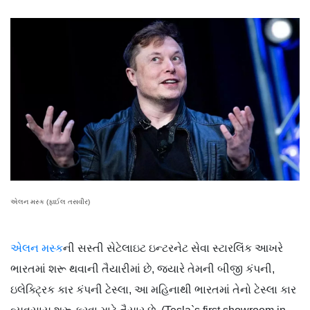
એલન મસ્ક (ફાઈલ તસવીર)
એલન મસ્ક
ની સસ્તી સેટેલાઇટ ઇન્ટરનેટ સેવા સ્ટારલિંક આખરે
ભારતમાં શરૂ થવાની તૈયારીમાં છે, જ્યારે તેમની બીજી કંપની,
ઇલેક્ટ્રિક કાર કંપની ટેસ્લા, આ મહિનાથી ભારતમાં તેનો ટેસ્લા કાર