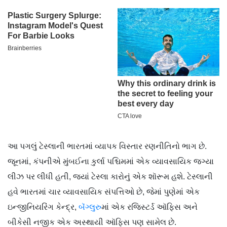
આ પગલું ટેસ્લાની ભારતમાં વ્યાપક વિસ્તાર રણનીતિનો ભાગ છે.
જૂનમાં, કંપનીએ મુંબઈના કુર્લા પશ્ચિમમાં એક વ્યાવસાયિક જગ્યા
લીઝ પર લીધી હતી, જ્યાં ટેસ્લા કારોનું એક શૉરૂમ હશે. ટેસ્લાની
હવે ભારતમાં ચાર વ્યાવસાયિક સંપત્તિઓ છે, જેમાં પુણેમાં એક
ઇન્જીનિયરિંગ કેન્દ્ર,
બૅંગ્લુરુ
માં એક રજિસ્ટર્ડ ઑફિસ અને
બીકેસી નજીક એક અસ્થાયી ઑફિસ પણ સામેલ છે.