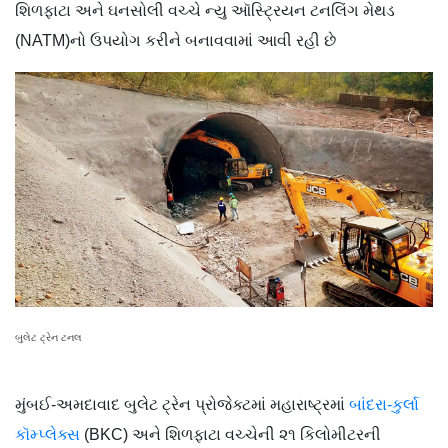
શિળફાટા અને ઘનસોલી વચ્ચે ન્યુ ઑસ્ટ્રિયન ટનલિંગ મેથડ
(NATM)નો ઉપયોગ કરીને બનાવવામાં આવી રહી છે
બુલેટ ટ્રેન ટનલ
મુંબઈ-અમદાવાદ બુલેટ ટ્રેન પ્રોજેક્ટમાં મહારાષ્ટ્રમાં
બાંદરા-કુર્લા
કૉમ્પ્લેક્સ
(BKC) અને શિળફાટા વચ્ચેની ૨૧ કિલોમીટરની