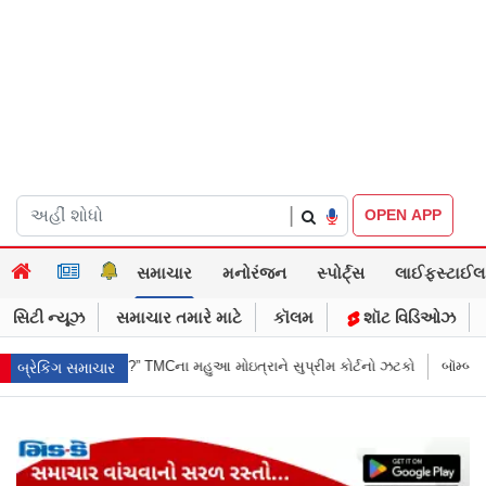
|
OPEN APP
સમાચાર
મનોરંજન
સ્પોર્ટ્સ
લાઈફસ્ટાઈલ
સિટી ન્યૂઝ
સમાચાર તમારે માટે
કૉલમ
શૉટ વિડિઓઝ
ોઇત્રાને સુપ્રીમ કોર્ટનો ઝટકો
બૉમ્બની ધમકી બાદ મુંબઈમાં હાઈ ઍલર્ટ: શહેરન
બ્રેકિંગ સમાચાર