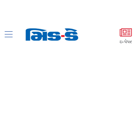
ઇ-પેપર