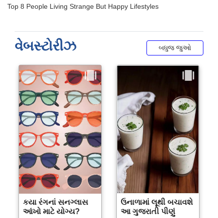
વેબસ્ટોરીઝ
બધુજ જુઓ
કયા રંગનાં સનગ્લાસ
ઉનાળામાં લૂથી બચાવશે
આંખો માટે યોગ્ય?
આ ગુજરાતી પીણું