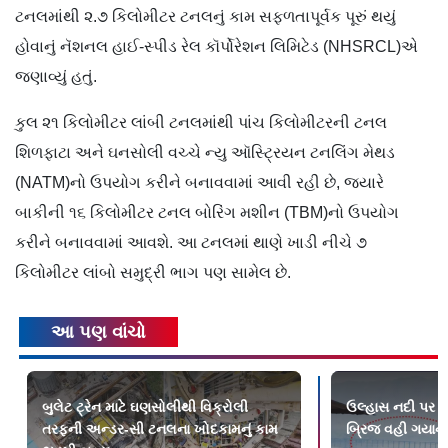
ટનલમાંથી ૨.૭ કિલોમીટર ટનલનું કામ સફળતાપૂર્વક પૂરું થયું
હોવાનું નૅશનલ હાઈ-સ્પીડ રેલ કૉર્પોરેશન લિમિટેડ (NHSRCL)એ
જણાવ્યું હતું.
કુલ ૨૧ કિલોમીટર લાંબી ટનલમાંથી પાંચ કિલોમીટરની ટનલ
શિળફાટા અને ઘનસોલી વચ્ચે ન્યુ ઑસ્ટ્રિયન ટનલિંગ મેથડ
(NATM)નો ઉપયોગ કરીને બનાવવામાં આવી રહી છે, જ્યારે
બાકીની ૧૬ કિલોમીટર ટનલ બોરિંગ મશીન (TBM)નો ઉપયોગ
કરીને બનાવવામાં આવશે. આ ટનલમાં થાણે ખાડી નીચે ૭
કિલોમીટર લાંબો સમુદ્રી ભાગ પણ સામેલ છે.
આ પણ વાંચો
બુલેટ ટ્રેન માટે ઘણસોલીથી વિક્રોલી
ઉલ્હાસ નદી પર બંધ
તરફની અન્ડર-સી ટનલના ખોદકામનું કામ
બ્રિજ વહી ગયાન