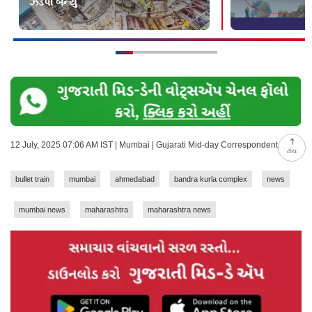
ઝડપી બન્યુ
12 July, 2025 07:06 AM IST | Mumbai | Gujarati Mid-day Correspondent
ટોચ
bullet train
mumbai
ahmedabad
bandra kurla complex
news
mumbai news
maharashtra
maharashtra news