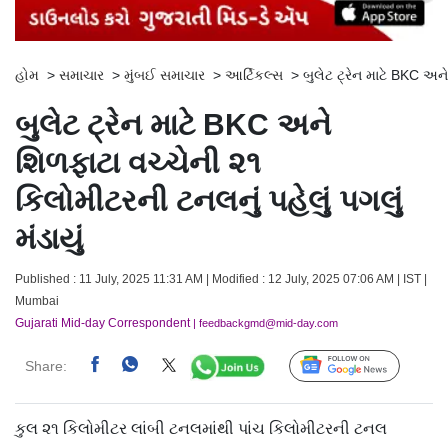
હોમ
>
સમાચાર
>
મુંબઈ સમાચાર
>
આર્ટિકલ્સ
>
બુલેટ ટ્રેન માટે BKC અને
બુલેટ ટ્રેન માટે BKC અને
શિળફાટા વચ્ચેની ૨૧
કિલોમીટરની ટનલનું પહેલું પગલું
મંડાયું
Published : 11 July, 2025 11:31 AM | Modified : 12 July, 2025 07:06 AM | IST |
Mumbai
Gujarati Mid-day Correspondent
| feedbackgmd@mid-day.com
Share:
Follow Us
કુલ ૨૧ કિલોમીટર લાંબી ટનલમાંથી પાંચ કિલોમીટરની ટનલ