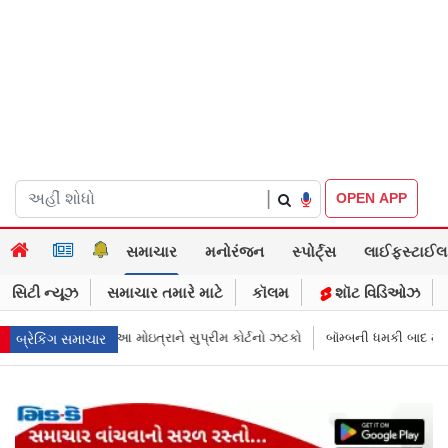
|
OPEN APP
સમાચાર
મનોરંજન
સ્પોર્ટ્સ
લાઈફસ્ટાઈલ
સિટી ન્યૂઝ
સમાચાર તમારે માટે
કૉલમ
શૉટ વિડિઓઝ
કોર્ટનો ઝટકો
બૉમ્બની ધમકી બાદ મુંબઈમાં હાઈ ઍલર્ટ: શહેરની સુરક્ષા વધારી ત
બ્રેકિંગ સમાચાર