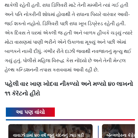
થાકેલી રહેતી હતી. રાધા ડિલિવરી માટે તેની મમ્મીને ત્યાં ગઈ હતી
અને પતિ નોકરીની શોધમાં હોવાથી તે રાધાના પિયરે વારંવાર આવી-
જઈ શકતો નહોતો.
ડિલિવરી પછી રાધા ખૂબ ડિપ્રેસ્ડ રહેતી હતી.
એક દિવસ તે ઘરમાં એકલી જ હતી અને બાળક હીબકે ચડ્યું ત્યારે
મોટા વાસણમાં પાણી ભરીને એને ઉકાળવા મૂક્યું અને પછી એમાં
બાળકને નાખી દીધું. ગંભીર રીતે દાઝી જવાથી નવજાતનું મૃત્યુ થઈ
ગયું હતું. પોલીસે મહિલા વિરુદ્ધ કેસ નોંધ્યો છે અને તેની મેન્ટલ
હેલ્થ કન્ડિશનની તપાસ કરાવવામાં આવી રહી છે.
પહેલી વાર ખાણ ખોદવા નીકળ્યો અને મળ્યો ૪૦ લાખનો
૧૧ કૅરૅટનો હીરો
આ પણ વાંચો
વાવાઝોડામાં ૪૦ વર્ષ જૂનું ચંદનનું ઝાડ પડી
બૅન્ગલોરના કૅફેમા