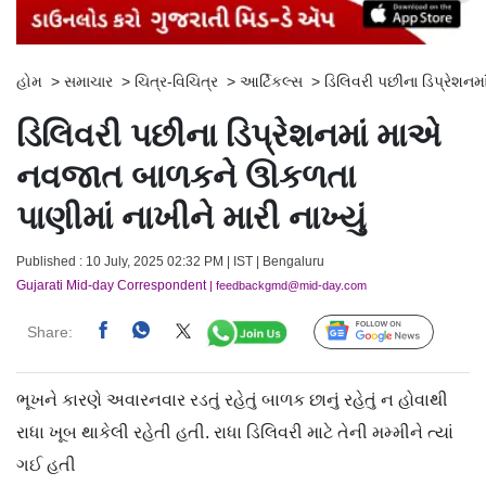
હોમ
>
સમાચાર
>
ચિત્ર-વિચિત્ર
>
આર્ટિકલ્સ
>
ડિલિવરી પછીના ડિપ્રેશનમ
ડિલિવરી પછીના ડિપ્રેશનમાં માએ
નવજાત બાળકને ઊકળતા
પાણીમાં નાખીને મારી નાખ્યું
Published : 10 July, 2025 02:32 PM | IST | Bengaluru
Gujarati Mid-day Correspondent
| feedbackgmd@mid-day.com
Share:
Follow Us
ભૂખને કારણે અવારનવાર રડતું રહેતું બાળક છાનું રહેતું ન હોવાથી
રાધા ખૂબ થાકેલી રહેતી હતી. રાધા ડિલિવરી માટે તેની મમ્મીને ત્યાં
ગઈ હતી