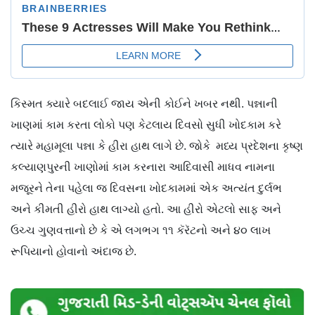
કિસ્મત ક્યારે બદલાઈ જાય એની કોઈને ખબર નથી. પન્નાની
ખાણમાં કામ કરતા લોકો પણ કેટલાય દિવસો સુધી ખોદકામ કરે
ત્યારે મહામૂલા પન્ના કે હીરા હાથ લાગે છે. જોકે મધ્ય પ્રદેશના કૃષ્ણ
કલ્યાણપુરની ખાણોમાં કામ કરનારા આદિવાસી માધવ નામના
મજૂરને તેના પહેલા જ દિવસના ખોદકામમાં એક અત્યંત દુર્લભ
અને કીમતી હીરો હાથ લાગ્યો હતો. આ હીરો એટલો સાફ અને
ઉચ્ચ ગુણવત્તાનો છે કે એ લગભગ ૧૧ કૅરૅટનો અને ૪૦ લાખ
રૂપિયાનો હોવાનો અંદાજ છે.