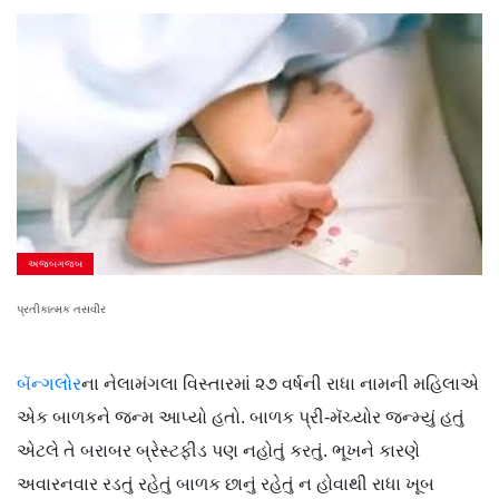
અજબગજબ
પ્રતીકાત્મક તસવીર
બૅન્ગલોર
ના નેલામંગલા વિસ્તારમાં ૨૭ વર્ષની રાધા નામની મહિલાએ
એક બાળકને જન્મ આપ્યો હતો. બાળક પ્રી-મૅચ્યોર જન્મ્યું હતું
એટલે તે બરાબર બ્રેસ્ટફીડ પણ નહોતું કરતું. ભૂખને કારણે
અવારનવાર રડતું રહેતું બાળક છાનું રહેતું ન હોવાથી રાધા ખૂબ