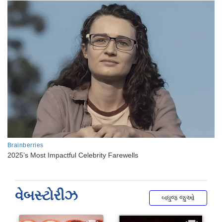
વેબસ્ટોરીઝ
બધુજ જુઓ