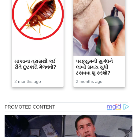
માકડના ત્રાસથી કઈ
પરફ્યુમની સુગંધને
રીતે છુટકારો મેળવવો?
લાંબો સમય સુધી
ટકાવવા શું કરશો?
2 months ago
2 months ago