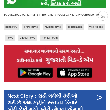
10 July, 2025 02:32 PM IST | Bengaluru | Gujarati Mid-day Correspondent
ટોચ
bengaluru
crime news
national news
social media
viral videos
news
offbeat news
mental health
>
Next Story : સડી ગયેલી કેરીઓ
ભરી છે એમ કહીને રસ્તાના કિનારે
બોરી ફેંકી ગયો, બોરી ખોલતાં એમાંથી