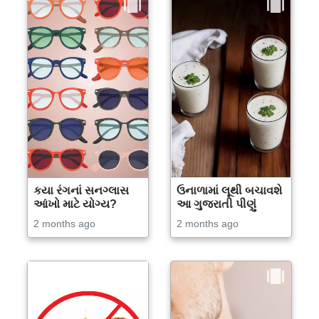
કયા રંગનાં સનગ્લાસ
ઉનાળામાં લૂથી બચાવશે
આંખો માટે યોગ્ય?
આ ગુજરાતી પીણું
2 months ago
2 months ago