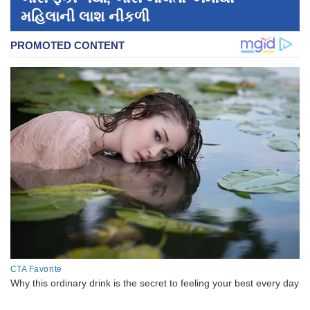
મહિલાની લાશ નીકળી