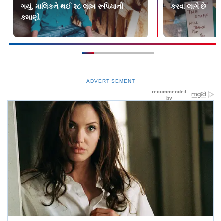
ગયું, માલિકને થઈ ૨૮ લાખ રૂપિયાની
કરવા લાગે છે
કમાણી
ADVERTISEMENT