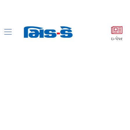
ઇ-પેપર