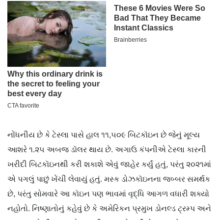
નોંધનીય છે કે ટેસ્લા પાસે હાલ ૧૧,૫૦૯ બિટકૉઇન છે જેનું મૂલ્ય
આશરે ૧.૨૫ અબજ ડૉલર થાય છે. અગાઉ કંપનીએ ટેસ્લા કારની
ખરીદી બિટકૉઇનથી કરી શકાશે એવું જાહેર કર્યું હતું, પરંતુ ૨૦૨૧માં
એ પગલું પાછું ખેંચી લેવાયું હતું. મસ્ક ડોઝકૉઇનના જબ્બર સમર્થક
છે, પરંતુ સોમવારે આ કૉઇન પણ ભાવમાં વૃદ્ધિ આગળ વધારી શક્યો
નહોતો. નિષ્ણાતોનું કહેવું છે કે અમેરિકન પ્રમુખ ડોનલ્ડ ટ્રમ્પ અને