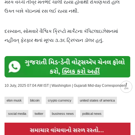
મસ્ક વચ્ચે તીવ્ર મતભેદ ચાલી રહ્યા હોવાથી રોકાણકારો હાલ
ઉક્ત બન્ને કૉઇનમાં રસ લઈ રહ્યા નથી.
દરમ્યાન, સોમવારે વૈશ્વિક ક્રિપ્ટો માર્કેટના કૅપિટલાઇઝેશનમાં
નહીંવત્ ફેરફાર થતાં મૂલ્ય ૩.૩૬ ટ્રિલ્યન ડૉલર હતું.
10 July, 2025 07:04 AM IST | Washington | Gujarati Mid-day Correspondent
ટોચ
elon musk
bitcoin
crypto currency
united states of america
social media
twitter
business news
political news