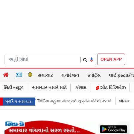
|
OPEN APP
સમાચાર
મનોરંજન
સ્પોર્ટ્સ
લાઈફસ્ટાઈલ
સિટી ન્યૂઝ
સમાચાર તમારે માટે
કૉલમ
શૉટ વિડિઓઝ
ાને સુપ્રીમ કોર્ટનો ઝટકો
બૉમ્બની ધમકી બાદ મુંબઈમાં હાઈ ઍલર્ટ: શહેરની સુર
બ્રેકિંગ સમાચાર