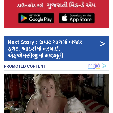
>
Next Story : સપાટ ચાલમાં બજાર
ફ્લૅટ, આઇટીમાં નરમાઈ,
એફએમસીજીમાં મજબૂતી