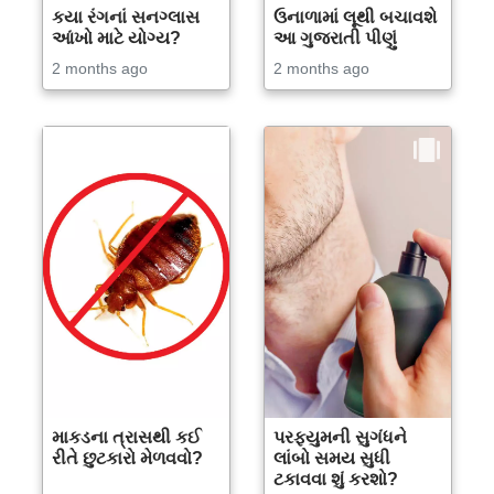
કયા રંગનાં સનગ્લાસ
ઉનાળામાં લૂથી બચાવશે
આંખો માટે યોગ્ય?
આ ગુજરાતી પીણું
2 months ago
2 months ago
માકડના ત્રાસથી કઈ
પરફ્યુમની સુગંધને
રીતે છુટકારો મેળવવો?
લાંબો સમય સુધી
ટકાવવા શું કરશો?