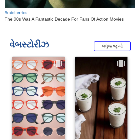
વેબસ્ટોરીઝ
બધુજ જુઓ