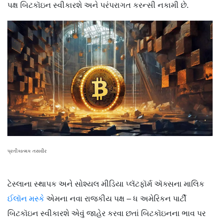
પક્ષ બિટકૉઇન સ્વીકારશે અને પરંપરાગત કરન્સી નકામી છે.
પ્રતીકાત્મક તસવીર
ટેસ્લાના સ્થાપક અને સોશ્યલ મીડિયા પ્લૅટફૉર્મ ઍક્સના માલિક
ઈલૉન મસ્કે
એમના નવા રાજકીય પક્ષ – ધ અમેરિકન પાર્ટી
બિટકૉઇન સ્વીકારશે એવું જાહેર કરવા છતાં બિટકૉઇનના ભાવ પર