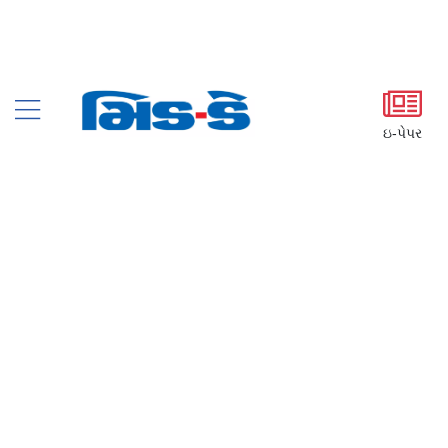
ઇ-પેપર