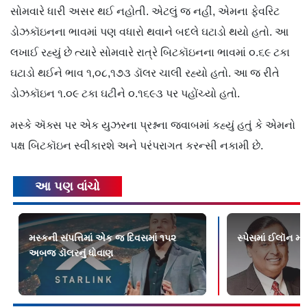
સોમવારે ધારી અસર થઈ નહોતી. એટલું જ નહીં, એમના ફેવરિટ
ડોઝકૉઇનના ભાવમાં પણ વધારો થવાને બદલે ઘટાડો થયો હતો. આ
લખાઈ રહ્યું છે ત્યારે સોમવારે રાત્રે બિટકૉઇનના ભાવમાં ૦.૬૯ ટકા
ઘટાડો થઈને ભાવ ૧,૦૮,૧૭૩ ડૉલર ચાલી રહ્યો હતો. આ જ રીતે
ડોઝકૉઇન ૧.૦૯ ટકા ઘટીને ૦.૧૬૯૩ પર પહોંચ્યો હતો.
મસ્કે ઍક્સ પર એક યુઝરના પ્રશ્નના જવાબમાં કહ્યું હતું કે એમનો
પક્ષ બિટકૉઇન સ્વીકારશે અને પરંપરાગત કરન્સી નકામી છે.
આ પણ વાંચો
મસ્કની સંપત્તિમાં એક જ દિવસમાં ૧૫૨
સ્પેસમાં ઈલૉન મ
અબજ ડૉલરનું ધોવાણ