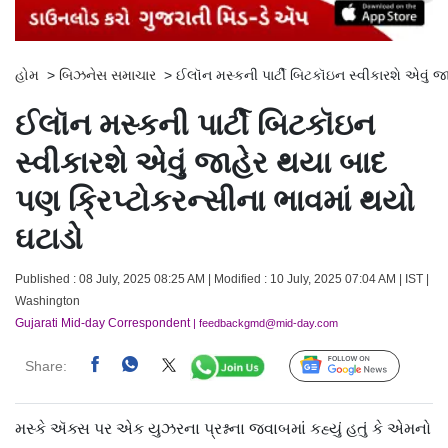
હોમ
>
બિઝનેસ સમાચાર
>
ઈલૉન મસ્કની પાર્ટી બિટકૉઇન સ્વીકારશે એવું જ
ઈલૉન મસ્કની પાર્ટી બિટકૉઇન
સ્વીકારશે એવું જાહેર થયા બાદ
પણ ક્રિપ્ટોકરન્સીના ભાવમાં થયો
ઘટાડો
Published : 08 July, 2025 08:25 AM | Modified : 10 July, 2025 07:04 AM | IST |
Washington
Gujarati Mid-day Correspondent
| feedbackgmd@mid-day.com
Share:
Follow Us
મસ્કે ઍક્સ પર એક યુઝરના પ્રશ્નના જવાબમાં કહ્યું હતું કે એમનો