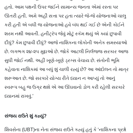
હતો. આમ પક્ષની ઉપર જઈને સામાન્ય જનતા એમાં રસ્તા પર
ઊતરી હતી. અમે અહીં સત્તા પર હતા ત્યારે જે-જે યોજનાઓ ચાલુ
કરી હતી એ બધી જ યોજનાઓ હવે બંધ થઈ ગઈ છે એની કોઈને
શરમ નથી આવતી. હનીટ્રૅપ જેવું મોટું સ્કૅમ થયું એ ક્યાં છુપાવી
દીધું? કેમ છુપાવી દીધું? આજે નાશિકના લોકોની અનેક સમસ્યાઓ
છે. લગભગ ૨૪-૨૫ મુદ્દાઓ છે. જોકે આટલી નિર્લજ્જ સરકાર આજ
સુધી જોઈ નથી. અહીં ખૂણે-ખૂણે ડ્રગ્સ વેચાય છે. સંતોની ભૂમિ
કહેવાતા નાશિકમાં આ બધું શું ચાલી રહ્યું છે? આ આંદોલન તો માત્ર
શરૂઆત છે. જો સરકારે યોગ્ય રીતે ધ્યાન ન આપ્યું તો આનું
સ્વરૂપ બહુ જ ઉગ્ર થશે એ આ ઊંઘવાનો ડોળ કરી રહેલી સરકારે
ધ્યાનમાં રાખવું.’
સંજય રાઉતે શું કહ્યું?
શિવસેના (UBT)ના નેતા સંજય રાઉતે કહ્યું હતું કે ‘નાશિકના પ્રશ્નો