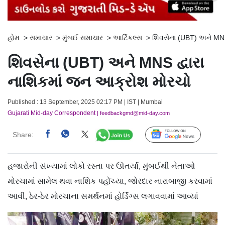
હોમ
>
સમાચાર
>
મુંબઈ સમાચાર
>
આર્ટિકલ્સ
>
શિવસેના (UBT) અને MNS
શિવસેના (UBT) અને MNS દ્વારા
નાશિકમાં જન આક્રોશ મોરચો
Published : 13 September, 2025 02:17 PM | IST | Mumbai
Gujarati Mid-day Correspondent
| feedbackgmd@mid-day.com
Share:
Follow Us
હજારોની સંખ્યામાં લોકો રસ્તા પર ઊતર્યા, મુંબઈથી નેતાઓ
મોરચામાં સામેલ થવા નાશિક પહોંચ્યા, જોરદાર નારાબાજી કરવામાં
આવી, ઠેર-ઠેર મોરચાના સમર્થનમાં હોર્ડિંગ્સ લગાવવામાં આવ્યાં