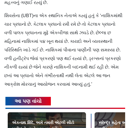
મહત્ત્વનું ગણાઈ રહ્યું છે.
શિવસેના (UBT)ના એક સ્થાનિક નેતાએ કહ્યું હતું કે ‘નાશિકમાંથી
ચાર પ્રધાનો છે. કેટલાક પ્રધાનો રમી રમે છે તો કેટલાક પ્રધાનો
વળી પાલક પ્રધાનના મુદ્દે એકબીજા સાથે ઝઘડે છે. છેલ્લા છ
મહિનામાં નાશિકમાં ૫૪ ખૂન થયાં છે. કાયદો અને વ્યવસ્થાની
પરિસ્થિતિ ખાડે ગઈ છે. નાશિકમાં પીવાના પાણીની પણ સમસ્યા છે.
વળી હનીટ્રૅપ જેવાં પ્રકરણો પણ થઈ રહ્યાં છે, ડ્રગ્સનાં પ્રકરણો
નીકળી રહ્યાં છે જેને કારણે નાશિકની બદનામી થઈ રહી છે. એમ
છતાં આ પ્રધાનો એને ગંભીરતાથી નથી લેતા એટલે આ જન
આક્રોશ મોરચાનું આયોજન કરવામાં આવ્યું હતું.’
આ પણ વાંચો
એકનાથ શિંદે, અમે તમારી એટલી સીટો
નરેન્દ્ર મહેતા અ