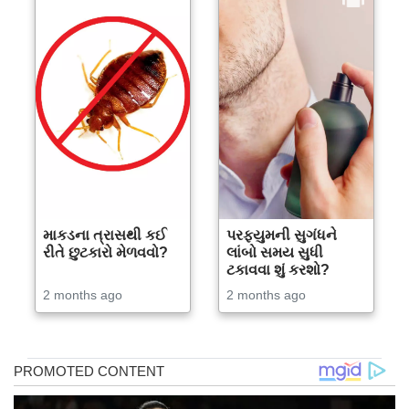
માકડના ત્રાસથી કઈ
પરફ્યુમની સુગંધને
રીતે છુટકારો મેળવવો?
લાંબો સમય સુધી
ટકાવવા શું કરશો?
2 months ago
2 months ago