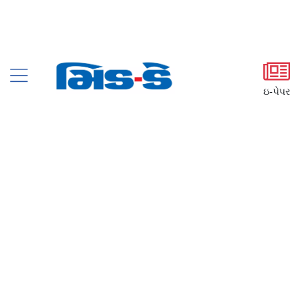
ઇ-પેપર