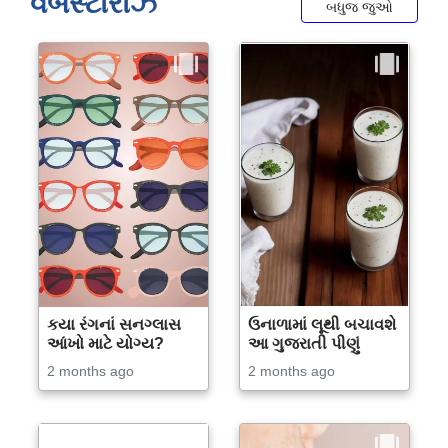
વેબસ્ટોરીઝ
બધુજ જુઓ
કયા રંગનાં સનગ્લાસ
ઉનાળામાં લૂથી બચાવશે
આંખો માટે યોગ્ય?
આ ગુજરાતી પીણું
2 months ago
2 months ago