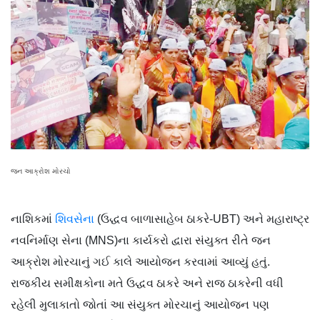
જન આક્રોશ મોરચો
નાશિકમાં
શિવસેના
(ઉદ્ધવ બાળાસાહેબ ઠાકરે-UBT) અને મહારાષ્ટ્ર
નવનિર્માણ સેના (MNS)ના કાર્યકરો દ્વારા સંયુક્ત રીતે જન
આક્રોશ મોરચાનું ગઈ કાલે આયોજન કરવામાં આવ્યું હતું.
રાજકીય સમીક્ષકોના મતે ઉદ્ધવ ઠાકરે અને રાજ ઠાકરેની વધી
રહેલી મુલાકાતો જોતાં આ સંયુક્ત મોરચાનું આયોજન પણ