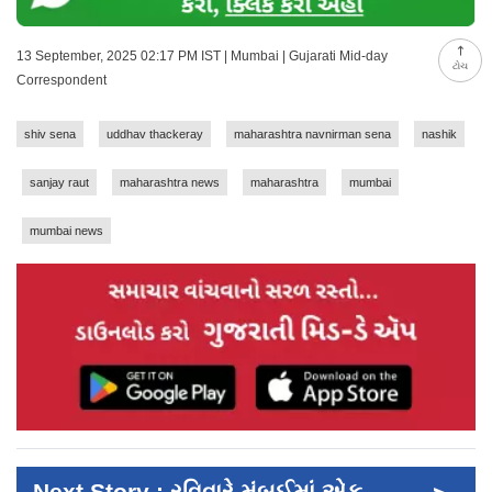
13 September, 2025 02:17 PM IST | Mumbai | Gujarati Mid-day
ટોચ
Correspondent
shiv sena
uddhav thackeray
maharashtra navnirman sena
nashik
sanjay raut
maharashtra news
maharashtra
mumbai
mumbai news
Next Story : રવિવારે મુંબઈમાં એક