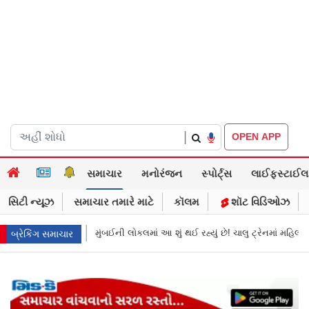
|
OPEN APP
સમાચાર
મનોરંજન
સ્પોર્ટ્સ
લાઈફસ્ટાઈલ
સિટી ન્યૂઝ
સમાચાર તમારે માટે
કૉલમ
શૉટ વિડિઓઝ
 પર બેલ્ટથી હુમલો અને પછી…
થાઇલેન્ડની સ્કૂલમાં વિદ્યાર્થીનો અંધાધૂંધ ગોળીબાર
બ્રેકિંગ સમાચાર