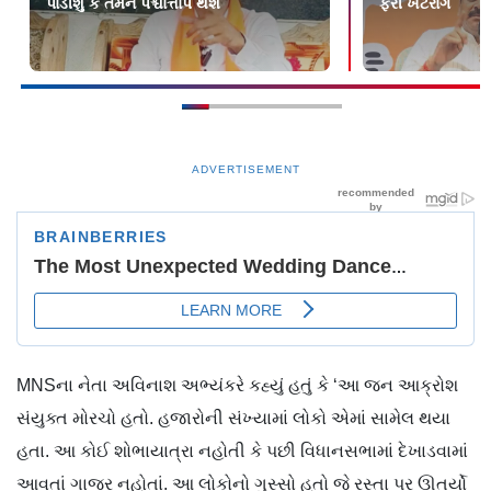
પાડીશું કે તમને પશ્ચાત્તાપ થશે
ફરી ખટરાગ
ADVERTISEMENT
MNSના નેતા અવિનાશ અભ્યંકરે કહ્યું હતું કે ‘આ જન આક્રોશ
સંયુક્ત મોરચો હતો. હજારોની સંખ્યામાં લોકો એમાં સામેલ થયા
હતા. આ કોઈ શોભાયાત્રા નહોતી કે પછી વિધાનસભામાં દેખાડવામાં
આવતાં ગાજર નહોતાં. આ લોકોનો ગુસ્સો હતો જે રસ્તા પર ઊતર્યો