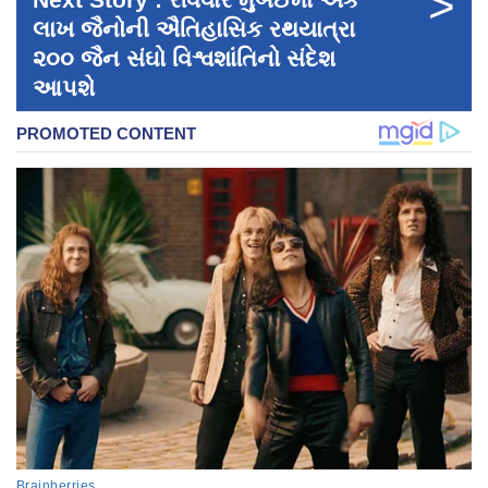
>
લાખ જૈનોની ઐતિહાસિક રથયાત્રા
૨૦૦ જૈન સંઘો વિશ્વશાંતિનો સંદેશ
આપશે