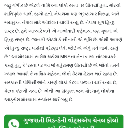
બહુ ગંભીર છે એટલે નાશિકના લોકો રસ્તા પર ઊતર્યા હતા. મોરચો
શાંતિપૂર્વક ચાલી રહ્યો હતો. નેપાલમાં પણ ભ્રષ્ટાચાર વિરુદ્ધ અને
ભયમુક્ત નેપાલ માટે આંદોલન ચાલી રહ્યું છે. નેપાલ મૂળ હિન્દુ
રાષ્ટ્ર છે. હવે અત્યારે ભલે એ માઓવાદી કહેવાય, પણ મૂળમાં એ
હિન્દુ રાષ્ટ્ર છે. જાનકી એટલે કે સીતાની એ ભૂમિ છે. એથી આપણે
એ હિન્દુ રાષ્ટ્ર પાસેથી પ્રેરણા લેવી જોઈએ એવું મને લાગી રહ્યું
છે.’ આ મોરચામાં સામેલ થયેલા MNSના નેતા બાળા નાંદગાવકરે
કહ્યું હતું કે ‘રસ્તા પર આ જે મહેરામણ ઊતર્યો છે એ જોતાં તમને
ખ્યાલ આવશે કે નાશિક શહેરના લોકો કેટલા હેરાન થઈ રહ્યા છે.
સરકારની પૉલિસીઓને કારણે લોકો કેટલા પરેશાન થઈ રહ્યા છે,
કેટલા કંટાળી ગયા છે. એથી આ સંયુક્ત જન મોરચાનું લોકોના
આક્રોશ મોરચામાં રૂપાંતર થઈ ગયું છે.’