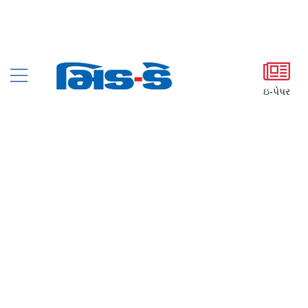
ઇ-પેપર