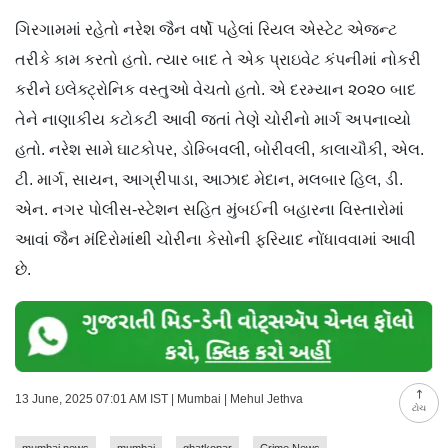
ગિરગામમાં રહેતો નરેશ જૈન વર્ષો પહેલાં રિયલ એસ્ટેટ એજન્ટ
તરીકે કામ કરતો હતો. ત્યાર બાદ તે એક પ્રાઇવેટ કંપનીમાં નોકરી
કરીને ઇલેક્ટ્રોનિક વસ્તુઓ વેચતો હતો. એ દરમ્યાન ૨૦૨૦ બાદ
તેને નાણાકીય કટોકટી આવી જતાં તેણે ચોરીનો માર્ગ અપનાવ્યો
હતો. નરેશ સામે ઘાટકોપર, ડોમ્બિવલી, બોરીવલી, કાલાચૌકી, એલ.
ટી. માર્ગ, સાયન, આગ્રીપાડા, આઝાદ મેદાન, મલબાર હિલ, ડી.
એન. નગર પોલીસ-સ્ટેશન સહિત મુંબઈની બહારના વિસ્તારોમાં
આવાં જૈન મંદિરોમાંથી ચોરીના કેસોની ફરિયાદ નોંધાવવામાં આવી
છે.
13 June, 2025 07:01 AM IST | Mumbai | Mehul Jethva
ટોચ