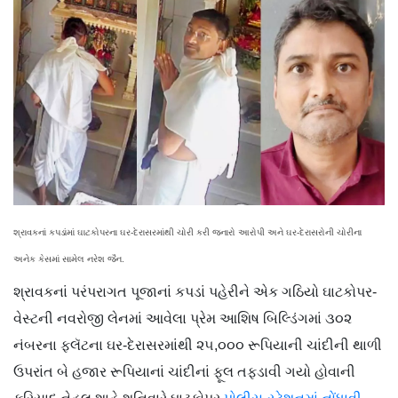
શ્રાવકનાં કપડાંમાં ઘાટકોપરના ઘર-દેરાસરમાંથી ચોરી કરી જનારો આરોપી અને ઘર-દેરાસરોની ચોરીના
અનેક કેસમાં સામેલ નરેશ જૈન.
શ્રાવકનાં
પરંપરાગત પૂજાનાં કપડાં પહેરીને એક ગઠિયો ઘાટકોપર-
વેસ્ટની નવરોજી લેનમાં આવેલા પ્રેમ આશિષ બિલ્ડિંગમાં ૩૦૨
નંબરના ફ્લૅટના ઘર-દેરાસરમાંથી ૨૫,૦૦૦ રૂપિયાની ચાંદીની થાળી
ઉપરાંત બે હજાર રૂપિયાનાં ચાંદીનાં ફૂલ તફડાવી ગયો હોવાની