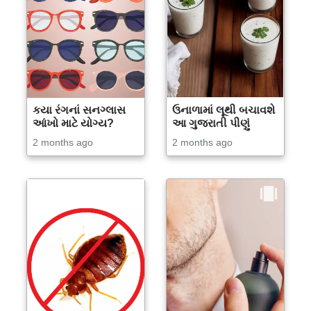
કયા રંગનાં સનગ્લાસ
ઉનાળામાં લૂથી બચાવશે
આંખો માટે યોગ્ય?
આ ગુજરાતી પીણું
2 months ago
2 months ago