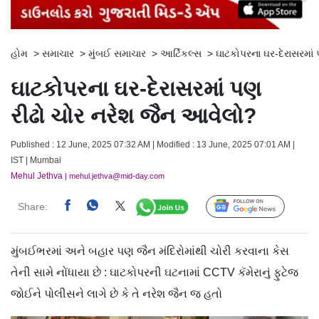
હોમ
>
સમાચાર
>
મુંબઈ સમાચાર
>
આર્ટિકલ્સ
>
ઘાટકોપરના ઘર-દેરાસરમાં
ઘાટકોપરના ઘર-દેરાસરમાં પણ
રીઢો ચોર નરેશ જૈન આવેલો?
Published : 12 June, 2025 07:32 AM | Modified : 13 June, 2025 07:01 AM |
IST | Mumbai
Mehul Jethva
| mehul.jethva@mid-day.com
Share:
Follow Us
મુંબઈભરમાં અને બહાર પણ જૈન મંદિરોમાંથી ચોરી કરવાના કેસ
તેની સામે નોંધાયા છે : ઘાટકોપરની ઘટનામાં CCTV કૅમેરાનું ફુટેજ
જોઈને પોલીસને લાગે છે કે તે નરેશ જૈન જ હતો