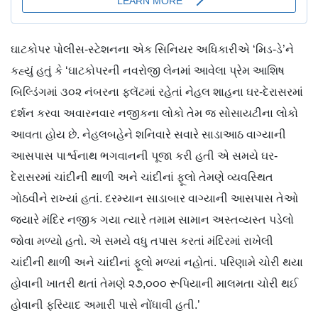
ઘાટકોપર પોલીસ-સ્ટેશનના એક સિનિયર અધિકારીએ ‘મિડ-ડે’ને
કહ્યું હતું કે ‘ઘાટકોપરની નવરોજી લેનમાં આવેલા પ્રેમ આશિષ
બિલ્ડિંગમાં ૩૦૨ નંબરના ફ્લૅટમાં રહેતાં નેહલ શાહના ઘર-દેરાસરમાં
દર્શન કરવા અવારનવાર નજીકના લોકો તેમ જ સોસાયટીના લોકો
આવતા હોય છે. નેહલબહેને શનિવારે સવારે સાડાઆઠ વાગ્યાની
આસપાસ પાર્શ્વનાથ ભગવાનની પૂજા કરી હતી એ સમયે ઘર-
દેરાસરમાં ચાંદીની થાળી અને ચાંદીનાં ફૂલો તેમણે વ્યવસ્થિત
ગોઠવીને રાખ્યાં હતાં. દરમ્યાન સાડાબાર વાગ્યાની આસપાસ તેઓ
જ્યારે મંદિર નજીક ગયા ત્યારે તમામ સામાન અસ્તવ્યસ્ત પડેલો
જોવા મળ્યો હતો. એ સમયે વધુ તપાસ કરતાં મંદિરમાં રાખેલી
ચાંદીની થાળી અને ચાંદીનાં ફૂલો મળ્યાં નહોતાં. પરિણામે ચોરી થયા
હોવાની ખાતરી થતાં તેમણે ૨૭,૦૦૦ રૂપિયાની માલમતા ચોરી થઈ
હોવાની ફરિયાદ અમારી પાસે નોંધાવી હતી.’