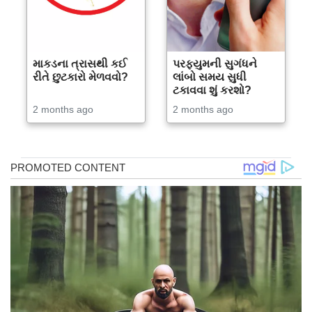
માકડના ત્રાસથી કઈ
પરફ્યુમની સુગંધને
રીતે છુટકારો મેળવવો?
લાંબો સમય સુધી
ટકાવવા શું કરશો?
2 months ago
2 months ago