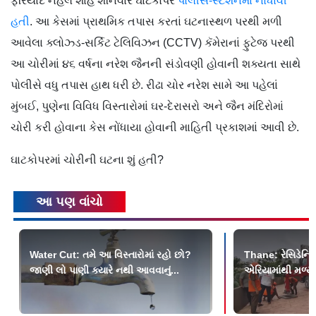
ફરિયાદ નેહલ શાહે શનિવારે ઘાટકોપર
પોલીસ-સ્ટેશનમાં નોંધાવી
હતી
. આ કેસમાં પ્રાથમિક તપાસ કરતાં ઘટનાસ્થળ પરથી મળી
આવેલા ક્લોઝ્ડ-સર્કિટ ટેલિવિઝન (CCTV) કૅમેરાનાં ફુટેજ પરથી
આ ચોરીમાં ૪૬ વર્ષના નરેશ જૈનની સંડોવણી હોવાની શક્યતા સાથે
પોલીસે વધુ તપાસ હાથ ધરી છે. રીઢા ચોર નરેશ સામે આ પહેલાં
મુંબઈ, પુણેના વિવિધ વિસ્તારોમાં ઘર-દેરાસરો અને જૈન મંદિરોમાં
ચોરી કરી હોવાના કેસ નોંધાયા હોવાની માહિતી પ્રકાશમાં આવી છે.
ઘાટકોપરમાં ચોરીની ઘટના શું હતી?
આ પણ વાંચો
Water Cut: તમે આ વિસ્તારોમાં રહો છો?
Thane: રેસિડેન્શ
જાણી લો પાણી ક્યારે નથી આવવાનું...
એરિયામાંથી મળ્યો 