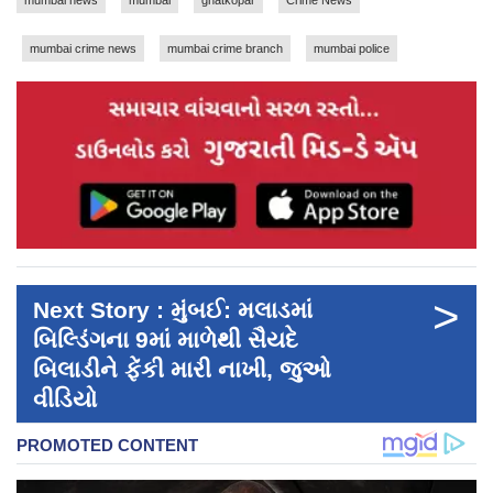
mumbai news
mumbai
ghatkopar
Crime News
mumbai crime news
mumbai crime branch
mumbai police
>
Next Story : મુંબઈ: મલાડમાં
બિલ્ડિંગના 9માં માળેથી સૈયદે
બિલાડીને ફેંકી મારી નાખી, જુઓ
વીડિયો