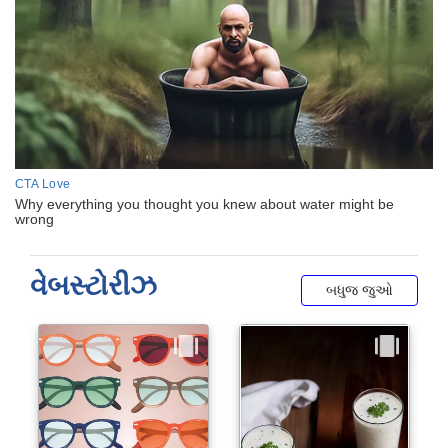
વેબસ્ટોરીઝ
બધુજ જુઓ