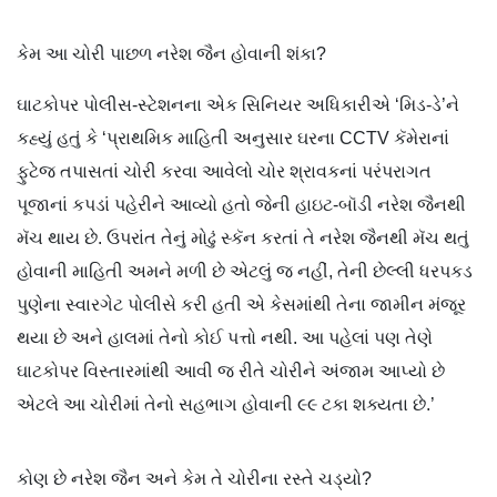
કેમ આ ચોરી પાછળ નરેશ જૈન હોવાની શંકા?
ઘાટકોપર પોલીસ-સ્ટેશનના એક સિનિયર અધિકારીએ ‘મિડ-ડે’ને
કહ્યું હતું કે ‘પ્રાથમિક માહિતી અનુસાર ઘરના CCTV કૅમેરાનાં
ફુટેજ તપાસતાં ચોરી કરવા આવેલો ચોર શ્રાવકનાં પરંપરાગત
પૂજાનાં કપડાં પહેરીને આવ્યો હતો જેની હાઇટ-બૉડી નરેશ જૈનથી
મૅચ થાય છે. ઉપરાંત તેનું મોઢું સ્કૅન કરતાં તે નરેશ જૈનથી મૅચ થતું
હોવાની માહિતી અમને મળી છે એટલું જ નહીં, તેની છેલ્લી ધરપકડ
પુણેના સ્વારગેટ પોલીસે કરી હતી એ કેસમાંથી તેના જામીન મંજૂર
થયા છે અને હાલમાં તેનો કોઈ પત્તો નથી. આ પહેલાં પણ તેણે
ઘાટકોપર વિસ્તારમાંથી આવી જ રીતે ચોરીને અંજામ આપ્યો છે
એટલે આ ચોરીમાં તેનો સહભાગ હોવાની ૯૯ ટકા શક્યતા છે.’
કોણ છે નરેશ જૈન અને કેમ તે ચોરીના રસ્તે ચડ્યો?