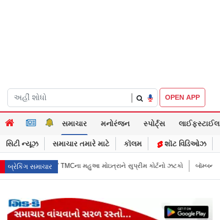
|
OPEN APP
સમાચાર
મનોરંજન
સ્પોર્ટ્સ
લાઈફસ્ટાઈલ
સિટી ન્યૂઝ
સમાચાર તમારે માટે
કૉલમ
શૉટ વિડિઓઝ
ત્રાને સુપ્રીમ કોર્ટનો ઝટકો
બૉમ્બની ધમકી બાદ મુંબઈમાં હાઈ ઍલર્ટ: શહેરની
બ્રેકિંગ સમાચાર