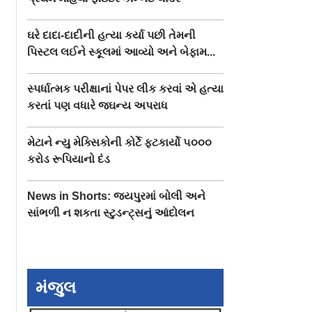
ઘરે દાદા-દાદીની હત્યા કર્યા પછી તેમની
પિસ્ટલ લઈને સ્કૂલમાં આવ્યો અને બેફામ...
સ્પર્ધાત્મક પરીક્ષાનાં પેપર લીક કરવાં એ હત્યા
કરતાં પણ વધારે જઘન્ય અપરાધ
મેટાને ન્યુ મેક્સિકોની કોર્ટે ફટકાર્યો ૫૦૦૦
કરોડ રૂપિયાનો દંડ
News in Shorts: જયપુરમાં બોલી અને
સાંભળી ન શકતા સ્ટુડન્ટ્સનું આંદોલન
મંજુલ
ર્થડેના
Mumbai પોલીસે કર્યો
ક્રૉફર્ડ માર્કેટમાંથી