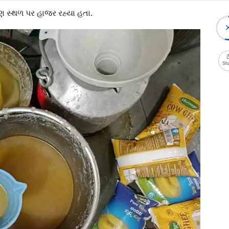
ણ સ્થળ પર હાજર રહ્યા હતા.
Sh