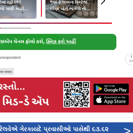
રોમાં રહો છો?
₹46.8 લાખના વિન્ટેજ
જોશમાં હવામ
ો પાણી ક્યારે
ઘરેણાં ચોરી ભાગેલો નોકર
વીડિયો વાયર
વવાનું...
મુંબઈ એરપોર્ટ પર...
સામે એફ
Correspondent
ટો
ime news
>
લ રેલવેએ ગેરકાયદે પ્રવાસીઓ પાસેથી ૬૩.૬૨