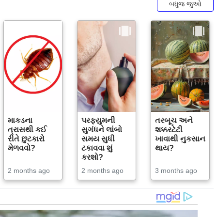
બધુજ જુઓ
માકડના
પરફ્યુમની
તરબૂચ અને
ત્રાસથી કઈ
સુગંધને લાંબો
શક્કરટેટી
રીતે છુટકારો
સમય સુધી
ખાવાથી નુકસાન
મેળવવો?
ટકાવવા શું
થાય?
કરશો?
2 months ago
2 months ago
3 months ago