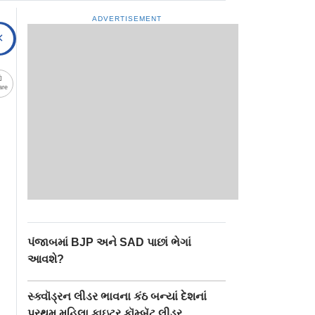
ADVERTISEMENT
are
પંજાબમાં BJP અને SAD પાછાં ભેગાં
આવશે?
સ્ક્વૉડ્રન લીડર ભાવના કંઠ બન્યાં દેશનાં
પ્રથમ મહિલા ફાઇટર કૉમ્બૅટ લીડર