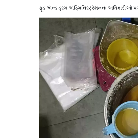
ફૂડ ઍન્ડ ડ્રગ ઍડ્‍મિનિસ્ટ્રેશનના અધિકારીઓ પ