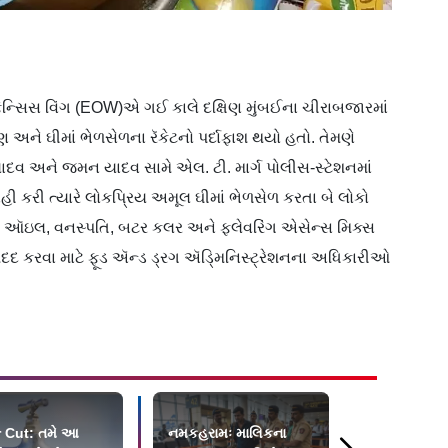
ેન્સિસ વિંગ (EOW)એ ગઈ કાલે દક્ષિણ મુંબઈના ચીરાબજારમાં
ણ અને ઘીમાં ભેળસેળના રૅકેટનો પર્દાફાશ થયો હતો. તેમણે
ાદવ અને જમન યાદવ સામે એલ. ટી. માર્ગ પોલીસ-સ્ટેશનમાં
ાહી કરી ત્યારે લોકપ્રિય અમૂલ ઘીમાં ભેળસેળ કરતા બે લોકો
મ ઑઇલ, વનસ્પતિ, બટર કલર અને ફ્લેવરિંગ એસેન્સ મિક્સ
મદદ કરવા માટે ફૂડ ઍન્ડ ડ્રગ ઍડ્‍મિનિસ્ટ્રેશનના અધિકારીઓ
 Cut: તમે આ
નમકહરામઃ માલિકના
બોરીવલીમાં બ