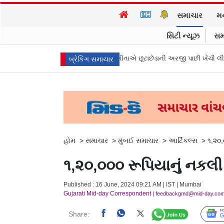
સમાચાર
મ
સિટી ન્યૂઝ
સમ
ના મુખ્ય પ્રધાન વિજયની પત્ની સંગીતાએ છૂટાછેડાની અરજી પાછી ખેંચી લીધી, કેસ બ
બ્રેકિંગ સમાચાર
હોમ
>
સમાચાર
>
મુંબઈ સમાચાર
>
આર્ટિકલ્સ
>
૧,૨૦,
૧,૨૦,૦૦૦ રૂપિયાનું નકલી 
Published : 16 June, 2024 09:21 AM | IST | Mumbai
Gujarati Mid-day Correspondent
| feedbackgmd@mid-day.co
Share: