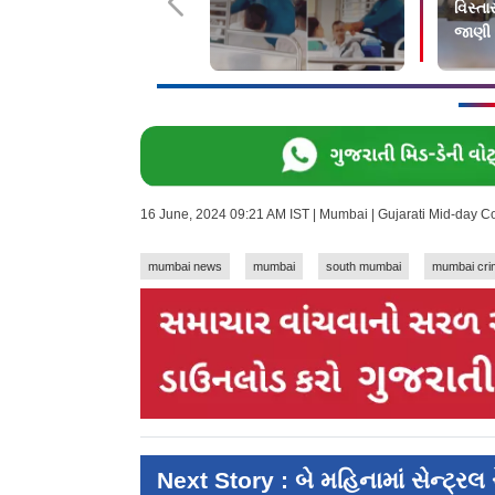
વિસ્તા
જાણી લ
નથી આ
16 June, 2024 09:21 AM IST | Mumbai | Gujarati Mid-day 
mumbai news
mumbai
south mumbai
mumbai cr
Next Story : બે મહિનામાં સેન્ટ્ર