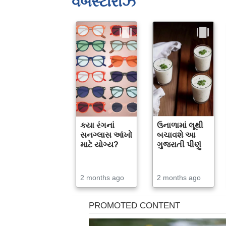
વેબસ્ટોરીઝ
કયા રંગનાં
ઉનાળામાં લૂથી
સનગ્લાસ આંખો
બચાવશે આ
માટે યોગ્ય?
ગુજરાતી પીણું
2 months ago
2 months ago