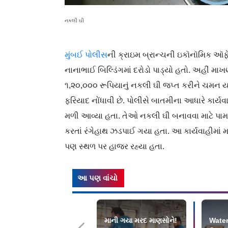
નકલી ઘી
મુંબઈ પોલીસ
ની ક્રાઇમ બ્રાન્ચની ઇકૉનૉમિક ઑફ
નાનાભાઈ બિલ્ડિંગમાં દરોડો પાડ્યો હતો. અહીં માખ
૧,૨૦,૦૦૦ રૂપિયાનું નકલી ઘી જપ્ત કરીને ચમન ય
ફરિયાદ નોંધાવી છે. પોલીસે બાતમીના આધારે કાર્યવ
મળી આવ્યા હતા. તેઓ નકલી ઘી બનાવવા માટે પા
કરતાં રંગેહાથ ઝડપાઈ ગયા હતા. આ કાર્યવાહીમાં 
પણ સ્થળ પર હાજર રહ્યા હતા.
આ પણ વાંચો
માની ગયા મરદ માણસોને!
Water