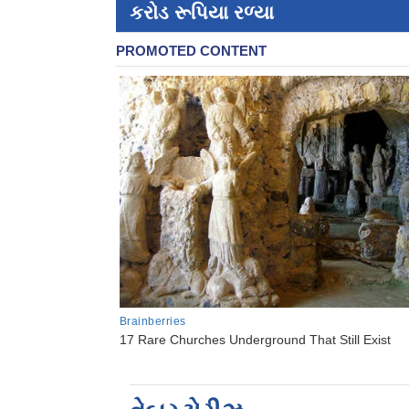
કરોડ રૂપિયા રળ્યા