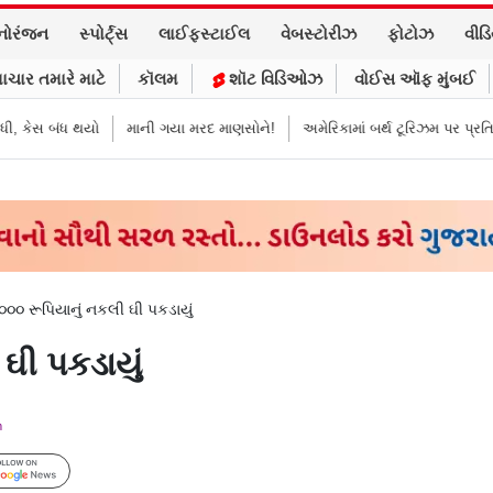
નોરંજન
સ્પોર્ટ્સ
લાઈફસ્ટાઈલ
વેબસ્ટોરીઝ
ફોટોઝ
વીડ
ાચાર તમારે માટે
કૉલમ
શૉટ વિડિઓઝ
વોઈસ ઑફ મુંબઈ
ંધ થયો
માની ગયા મરદ માણસોને!
અમેરિકામાં બર્થ ટૂરિઝમ પર પ્રતિબંધ મૂક્યો ડ
૦૦૦ રૂપિયાનું નકલી ઘી પકડાયું
ઘી પકડાયું
m
Follow Us