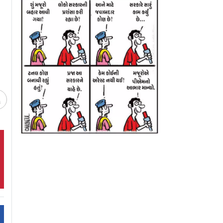
ાં ફાયરિંગનો
63 કરોડની દગાખોરીનો
પકડાઈ પાકિસ્તાની બ
લ, 10 લોકો
પર્દાફાશ, ધરપકડ
પ્રોડક્ટ્સ
આઈઆર
ચ