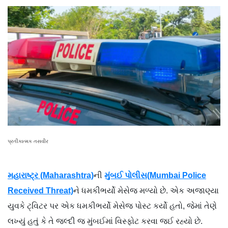
પ્રતીકાત્મક તસવીર
મહારાષ્ટ્ર (Maharashtra)
ની
મુંબઈ પોલીસ(Mumbai Police
Received Threat)
ને ધમકીભર્યો મેસેજ મળ્યો છે. એક અજાણ્યા
યુવકે ટ્વિટર પર એક ધમકીભર્યો મેસેજ પોસ્ટ કર્યો હતો, જેમાં તેણે
લખ્યું હતું કે તે જલ્દી જ મુંબઈમાં વિસ્ફોટ કરવા જઈ રહ્યો છે.