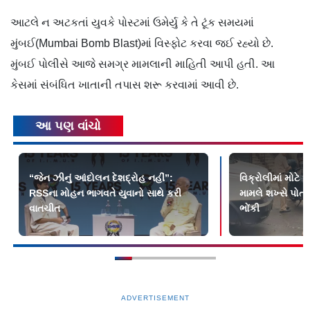
આટલે ન અટકતાં યુવકે પોસ્ટમાં ઉમેર્યુ કે તે ટૂંક સમયમાં
મુંબઈ(Mumbai Bomb Blast)માં વિસ્ફોટ કરવા જઈ રહ્યો છે.
મુંબઈ પોલીસે આજે સમગ્ર મામલાની માહિતી આપી હતી. આ
કેસમાં સંબંધિત ખાતાની તપાસ શરૂ કરવામાં આવી છે.
આ પણ વાંચો
“જેન ઝીનું આંદોલન દેશદ્રોહ નહીં”:
વિક્રોલીમાં મોટે
RSSના મોહન ભાગવતે યુવાનો સાથે કરી
મામલે શખ્સે પોત
વાતચીત
ભોંકી
ADVERTISEMENT