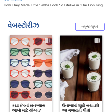
વેબસ્ટોરીઝ
બધુજ જુઓ
કયા રંગનાં સનગ્લાસ
ઉનાળામાં લૂથી બચાવશે
આંખો માટે યોગ્ય?
આ ગુજરાતી પીણું