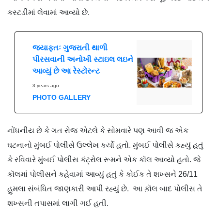
કસ્ટડીમાં લેવામાં આવ્યો છે.
જ્યાફતઃ ગુજરાતી થાળી
પીરસવાની અનોખી સ્ટાઇલ લઇને
આવ્યું છે આ રેસ્ટોરન્ટ
3 years ago
PHOTO GALLERY
નોંધનીય છે કે ગત રોજ એટલે કે સોમવારે પણ આવી જ એક
ઘટનાનો મુંબઈ પોલીસે ઉલ્લેખ કર્યો હતો. મુંબઈ પોલીસે કહ્યું હતું
કે રવિવારે મુંબઈ પોલીસ કંટ્રોલ રૂમને એક કૉલ આવ્યો હતો. જે
કૉલમાં પોલીસને કહેવામાં આવ્યું હતું કે કોઈક તે શખ્સને 26/11
હુમલા સંબંધિત જાણકારી આપી રહ્યું છે. આ ક઼ૉલ બાદ પોલીસ તે
શખ્સની તપાસમાં લાગી ગઈ હતી.