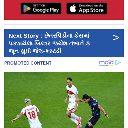
>
Next Story : છેતરપિંડીના કેસમાં
પકડાયેલા બિલ્ડર જયેશ તન્નાને ૩
જૂન સુધી જેલ-કસ્ટડી