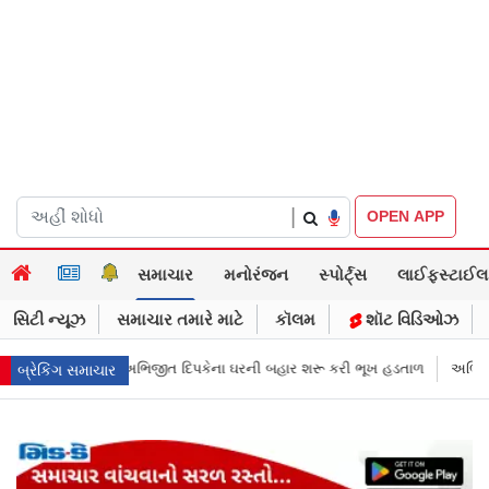
|
OPEN APP
સમાચાર
મનોરંજન
સ્પોર્ટ્સ
લાઈફસ્ટાઈલ
સિટી ન્યૂઝ
સમાચાર તમારે માટે
કૉલમ
શૉટ વિડિઓઝ
રની બહાર શરૂ કરી ભૂખ હડતાળ
અભિજીત દિપકેએ CJPની નવી નીતિ જાહેર કરી, સ
બ્રેકિંગ સમાચાર