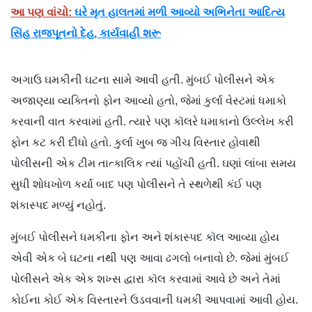
આ પણ વાંચો:
ઘરે મૃત હાલતમાં મળી આવ્યો અભિનેતા આદિત્ય
સિંહ રાજપૂતનો દેહ, કાર્યવાહી શરૂ
અગાઉ ઘમકીની ઘટના સામે આવી હતી. મુંબઈ પોલીસને એક
અજાણ્યા વ્યક્તિનો ફોન આવ્યો હતો, જેમાં કુર્લા વેસ્ટમાં ધમાકો
કરવાની વાત કરવામાં હતી. ત્યારે પણ કૉલરે ધમાકાનો ઉલ્લેખ કરી
ફોન કટ કરી દીધો હતો. કુર્લા ખુબ જ ગીચ વિસ્તાર હોવાથી
પોલીસની એક ટીમ તાત્કાલિક ત્યાં પહોંચી હતી. ઘણાં લાંબા સમય
સુધી શોધખોળ કર્યા બાદ પણ પોલીસને તે સ્થળેથી કંઈ પણ
શંકાસ્પદ મળ્યું નહોતું.
મુંબઈ પોલીસને ધમકીના ફોન અને શંકાસ્પદ કૉલ આવ્યા હોય
એવી એક બે ઘટના નથી પણ આવા ઢગલો બનાવો છે. જેમાં મુંબઈ
પોલીસને એક એક શખ્સ દ્વારા કૉલ કરવામાં આવે છે અને તેમાં
કોઈના કોઈ એક વિસ્તારને ઉડવવાની ધમકી આપવામાં આવી હોય.