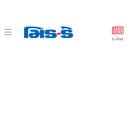
ઇ-પેપર