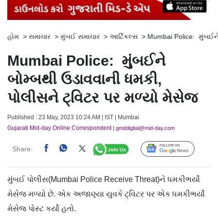
હોમ
>
સમાચાર
>
મુંબઈ સમાચાર
>
આર્ટિકલ્સ
>
Mumbai Police: મુંબઈને
Mumbai Police: મુંબઈને
બોમ્બથી ઉડાવવાની ધમકી,
પોલીસને ટ્વિટર પર મળ્યો મેસેજ
Published : 23 May, 2023 10:24 AM | IST | Mumbai
Gujarati Mid-day Online Correspondent
| gmddigital@mid-day.com
Share:
Follow Us
મુંબઈ પોલીસ(Mumbai Police Receive Threat)ને ધમકીભર્યો
મેસેજ મળ્યો છે. એક અજાણ્યા યુવકે ટ્વિટર પર એક ધમકીભર્યો
મેસેજ પોસ્ટ કર્યો હતો.