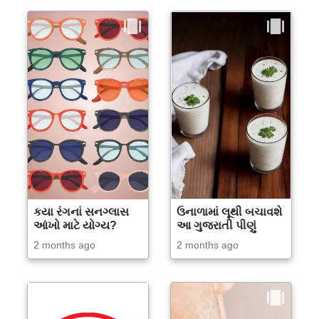
કયા રંગનાં સનગ્લાસ
ઉનાળામાં લૂથી બચાવશે
આંખો માટે યોગ્ય?
આ ગુજરાતી પીણું
2 months ago
2 months ago