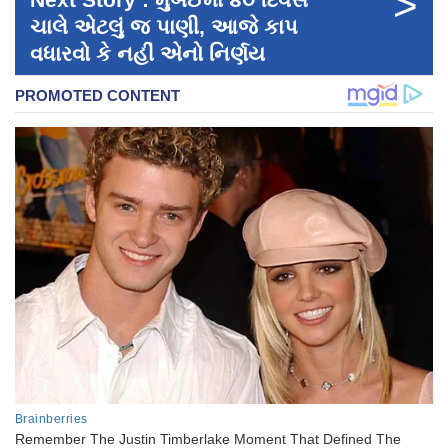
>
ચાલે એટલું જ પાણી, આજે કાપ
વધારવો કે નહીં એનો નિર્ણય