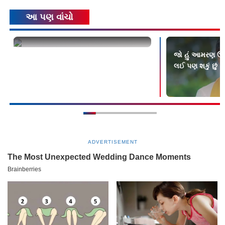
આ પણ વાંચો
સેન્ટ્રલ અને વેસ્ટર્ન રેલવેની લોકલમાં
જો હું આમરણ ઉપવ
ટિકિટ-ચેકિંગ સ્ટાફ બમણો કરવાની માગણી
લઈ પણ શકું છું
ADVERTISEMENT