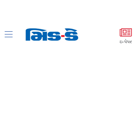
ઇ-પેપર