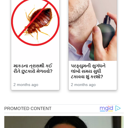
માકડના ત્રાસથી કઈ
પરફ્યુમની સુગંધને
રીતે છુટકારો મેળવવો?
લાંબો સમય સુધી
ટકાવવા શું કરશો?
2 months ago
2 months ago