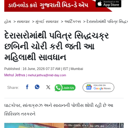
હોમ
>
સમાચાર
>
મુંબઈ સમાચાર
>
આર્ટિકલ્સ
>
દેરાસરોમાંથી પવિત્ર સિ
દેરાસરોમાંથી પવિત્ર સિદ્ધચક્ર
છબિની ચોરી કરી જતી આ
મહિલાથી સાવધાન
Published : 16 June, 2026 07:37 AM | IST | Mumbai
Mehul Jethva
| mehul.jethva@mid-day.com
Share:
Follow Us
ઘાટકોપર, સાંતાક્રુઝ અને સાયનની પોલીસ શોધી રહી છે આ
સિરિયલ તસ્કરને