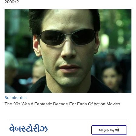
વેબસ્ટોરીઝ
બધુજ જુઓ