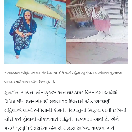
સાંતાક્રુઝના કલીકુંડ પાર્શ્વનાથ જૈન દેરાસરમાં ચોરી કરતી મહિલા બ્લુ ડ્રેસમાં. ઘાટકોપરના જીરાવલ્લા
દેરાસરમાં ચોરી કરનાર મહિલા પિન્ક ડ્રેસમાં.
મુંબઈના સાયન, સાંતાક્રુઝ અને ઘાટકોપર વિસ્તારમાં આવેલાં
વિવિધ જૈન દેરાસરોમાંથી છેલ્લા ૧૦ દિવસમાં એક અજાણી
મહિલાએ લાખો રૂપિયાની કીમતી પંચધાતુની સિદ્ધચક્રની છબિની
ચોરી કરી હોવાની ચોંકાવનારી માહિતી પ્રકાશમાં આવી છે. એને
પગલે ત્રણેય દેરાસરના જૈન સંઘો દ્વારા સાયન, વાકોલા અને