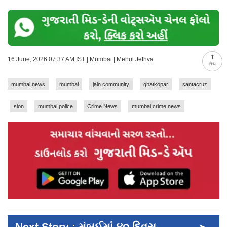
16 June, 2026 07:37 AM IST | Mumbai | Mehul Jethva
ટોચ
mumbai news
mumbai
jain community
ghatkopar
santacruz
sion
mumbai police
Crime News
mumbai crime news
Next Story : મુંબઈમાં ૪૦ દિવસ