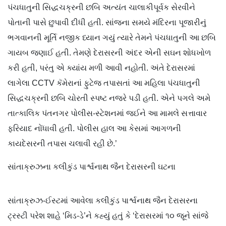
પંચધાતુની સિદ્ધચક્રની છબિ અત્યંત ચાલાકીપૂર્વક સેરવીને
પોતાની પાસે છુપાવી દીધી હતી. સાંજના સમયે મંદિરના પૂજારીનું
ભગવાનની મૂર્તિ નજીક ધ્યાન ગયું ત્યારે તેમને પંચધાતુની આ છબિ
ગાયબ જણાઈ હતી. તેમણે દેરાસરની અંદર એની સઘન શોધખોળ
કરી હતી, પરંતુ એ ક્યાંય મળી આવી નહોતી. અંતે દેરાસરમાં
લાગેલા CCTV કૅમેરાનાં ફુટેજ તપાસતાં આ મહિલા પંચધાતુની
સિદ્ધચક્રની છબિ ચોરતી સ્પષ્ટ નજરે પડી હતી. એને પગલે અમે
તાત્કાલિક પંતનગર પોલીસ-સ્ટેશનમાં જઈને આ મામલે સત્તાવાર
ફરિયાદ નોંધાવી હતી. પોલીસ હાલ આ કેસમાં આગળની
કાયદેસરની તપાસ ચલાવી રહી છે.’
સાંતાક્રુઝના કલીકુંડ પાર્શ્વનાથ જૈન દેરાસરની ઘટના
સાંતાક્રુઝ-ઈસ્ટમાં આવેલા કલીકુંડ પાર્શ્વનાથ જૈન દેરાસરના
ટ્રસ્ટી પરેશ શાહે ‘મિડ-ડે’ને કહ્યું હતું કે ‘દેરાસરમાં ૧૦ જૂને સાંજે