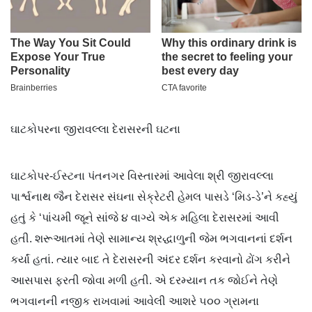
ઘાટકોપરના જીરાવલ્લા દેરાસરની ઘટના
ઘાટકોપર-ઈસ્ટના પંતનગર વિસ્તારમાં આવેલા શ્રી જીરાવલ્લા
પાર્શ્વનાથ જૈન દેરાસર સંઘના સેક્રેટરી હેમલ પાસડે ‘મિડ-ડે’ને કહ્યું
હતું કે ‘પાંચમી જૂને સાંજે ૪ વાગ્યે એક મહિલા દેરાસરમાં આવી
હતી. શરૂઆતમાં તેણે સામાન્ય શ્રદ્ધાળુની જેમ ભગવાનનાં દર્શન
કર્યાં હતાં. ત્યાર બાદ તે દેરાસરની અંદર દર્શન કરવાનો ઢોંગ કરીને
આસપાસ ફરતી જોવા મળી હતી. એ દરમ્યાન તક જોઈને તેણે
ભગવાનની નજીક રાખવામાં આવેલી આશરે ૫૦૦ ગ્રામના