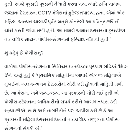
હતી. સાંજે પૂજારી પૂજાની તૈયારી કરવા ગયા ત્યારે છબિ ગાયબ
જણાતાં દેરાસરના CCTV કૅમેરાનાં ફુટેજ તપાસ્યાં હતાં. એમાં એક
મહિલા અત્યંત ચાલાકીપૂર્વક મંત્રો કોતરેલી આ પવિત્ર છબિની
ચોરી કરતી જોવા મળી હતી. આ મામલે અમારા દેરાસરના ટ્રસ્ટીએ
તાત્કાલિક સાયન પોલીસ-સ્ટેશનમાં ફરિયાદ નોંધાવી હતી.’
શું કહેવું છે પોલીસનું?
વાકોલા પોલીસ-સ્ટેશનના સિનિયર ઇન્સ્પેક્ટર પ્રકાશ ખાંડેકરે ‘મિડ-
ડે’ને કહ્યું હતું કે ‘પ્રાથમિક માહિતીના આધારે એક જ મહિલાએ
મુંબઈનાં અલગ-અલગ દેરાસરોમાં ચોરી કરી હોવાની માહિતી મળી
છે. આ કેસમાં અમે જ્યાં-જ્યાં આ પ્રકારની ચોરી થઈ હતી એ
પોલીસ-સ્ટેશનના અધિકારીનો સંપર્ક કરીને આગળ તપાસ કરી
રહ્યા છીએ. સાથે અમે નાગરિકોને પણ અપીલ કરી છે કે આ
પ્રકારની મહિલા દેરાસરમાં દેખાતાં તાત્કાલિક નજીકના પોલીસ-
સ્ટેશનનો સંપર્ક કરે.’