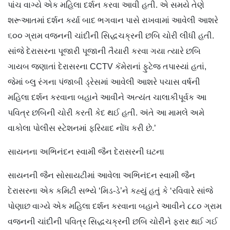
પાંચ વાગ્યે એક મહિલા દર્શન કરવા આવી હતી. એ સમયે તેણે
શરૂઆતમાં દર્શન કર્યા બાદ ભગવાન પાસે રાખવામાં આવેલી આશરે
૬૦૦ ગ્રામ વજનની ચાંદીની સિદ્ધચક્રની છબિ ચોરી લીધી હતી.
સાંજે દેરાસરના પૂજારી પૂજાની તૈયારી કરવા ગયા ત્યારે છબિ
ગાયબ જણાતાં દેરાસરના CCTV કૅમેરાનાં ફુટેજ તપાસ્યાં હતાં,
જેમાં બ્લુ રંગના પંજાબી ડ્રેસમાં આવેલી આશરે પચાસ વર્ષની
મહિલા દર્શન કરવાના બહાને આવીને અત્યંત ચાલાકીપૂર્વક આ
પવિત્ર છબિની ચોરી કરતી કેદ થઈ હતી. અંતે આ મામલે અમે
વાકોલા પોલીસ સ્ટેશનમાં ફરિયાદ નોંધ કરી છે.’
સાયનના અભિનંદન સ્વામી જૈન દેરાસરની ઘટના
સાયનની જૈન સોસાયટીમાં આવેલા અભિનંદન સ્વામી જૈન
દેરાસરના એક કમિટી સભ્યે ‘મિડ-ડે’ને કહ્યું હતું કે ‘રવિવારે સાંજે
પોણાછ વાગ્યે એક મહિલા દર્શન કરવાના બહાને આવીને ૮૮૦ ગ્રામ
વજનની ચાંદીની પવિત્ર સિદ્ધચક્રની છબિ ચોરીને ફરાર થઈ ગઈ