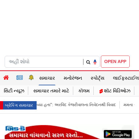
|
OPEN APP
સમાચાર
મનોરંજન
સ્પોર્ટ્સ
લાઈફસ્ટાઈલ
સિટી ન્યૂઝ
સમાચાર તમારે માટે
કૉલમ
શૉટ વિડિઓઝ
રવિંદ કેજરીવાલના નિવેદનથી વિવાદ
મમતા બેનર્જીના કાફલા પર હુલમો, ભીડે પથ્થરો
બ્રેકિંગ સમાચાર