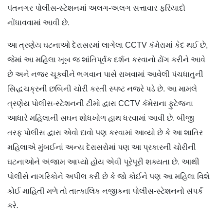
પંતનગર પોલીસ-સ્ટેશનમાં અલગ-અલગ સત્તાવાર ફરિયાદો
નોંધાવવામાં આવી છે.
આ ત્રણેય ઘટનાઓ દેરાસરમાં લાગેલા CCTV કૅમેરામાં કેદ થઈ છે,
જેમાં આ મહિલા ખૂબ જ શાંતિપૂર્વક દર્શન કરવાનો ઢોંગ કરીને આવે
છે અને નજર ચૂકવીને ભગવાન પાસે રાખવામાં આવેલી પંચધાતુની
સિદ્ધચક્રની છબિની ચોરી કરતી સ્પષ્ટ નજરે પડે છે. આ મામલે
ત્રણેય પોલીસ-સ્ટેશનની ટીમો દ્વારા CCTV કૅમેરાના ફુટેજના
આધારે મહિલાની સઘન શોધખોળ હાથ ધરવામાં આવી છે. બીજી
તરફ પોલીસ દ્વારા એવો દાવો પણ કરવામાં આવ્યો છે કે આ શાતિર
મહિલાએ મુંબઈનાં અન્ય દેરાસરોમાં પણ આ પ્રકારની ચોરીની
ઘટનાઓને અંજામ આપ્યો હોય એવી પૂરેપૂરી શક્યતા છે. આથી
પોલીસે નાગરિકોને અપીલ કરી છે કે જો કોઈને પણ આ મહિલા વિશે
કોઈ માહિતી મળે તો તાત્કાલિક નજીકના પોલીસ-સ્ટેશનનો સંપર્ક
કરે.