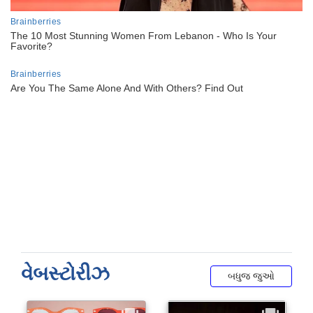
વેબસ્ટોરીઝ
બધુજ જુઓ