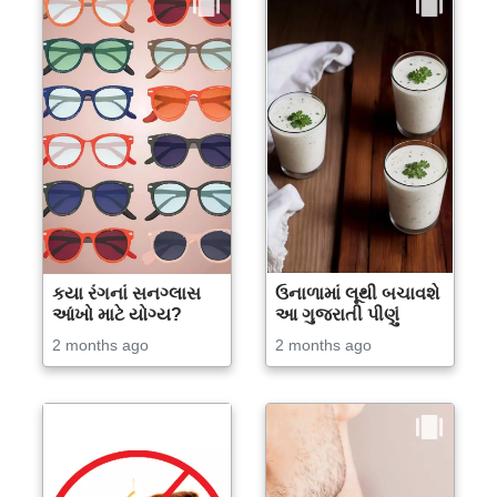
કયા રંગનાં સનગ્લાસ
ઉનાળામાં લૂથી બચાવશે
આંખો માટે યોગ્ય?
આ ગુજરાતી પીણું
2 months ago
2 months ago