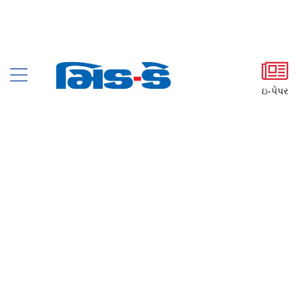
ઇ-પેપર