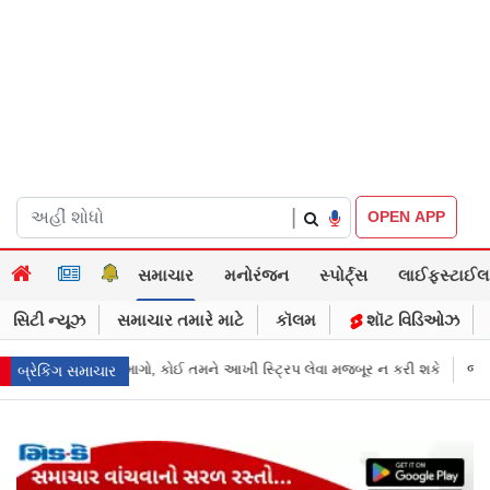
|
OPEN APP
સમાચાર
મનોરંજન
સ્પોર્ટ્સ
લાઈફસ્ટાઈલ
સિટી ન્યૂઝ
સમાચાર તમારે માટે
કૉલમ
શૉટ વિડિઓઝ
્રિપ લેવા મજબૂર ન કરી શકે
જાહેરખબરોથી લોકોને મિસગાઇડ કરનારી સેલિબ્
બ્રેકિંગ સમાચાર