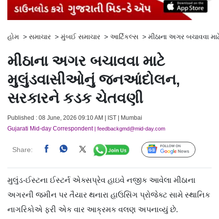
હોમ
>
સમાચાર
>
મુંબઈ સમાચાર
>
આર્ટિકલ્સ
>
મીઠાના અગર બચાવવા માટ
મીઠાના અગર બચાવવા માટે
મુલુંડવાસીઓનું જનઆંદોલન,
સરકારને કડક ચેતવણી
Published : 08 June, 2026 09:10 AM | IST | Mumbai
Gujarati Mid-day Correspondent
| feedbackgmd@mid-day.com
Share:
Follow Us
મુલુંડ-ઈસ્ટના ઈસ્ટર્ન એક્સપ્રેવ હાઇવે નજીક આવેલા મીઠાના
અગરની જમીન પર તૈયાર થનારા હાઉસિંગ પ્રોજેક્ટ સામે સ્થાનિક
નાગરિકોએ ફરી એક વાર આક્રમક વલણ અપનાવ્યું છે.