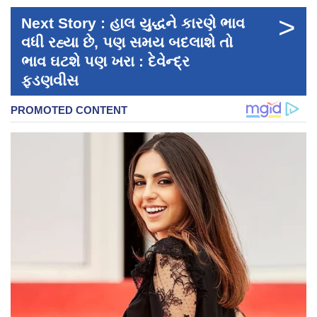
>
Next Story : હાલ યુદ્ધને કારણે ભાવ
વધી રહ્યા છે, પણ સમય બદલાશે તો
ભાવ ઘટશે પણ ખરા : દેવેન્દ્ર
ફડણવીસ