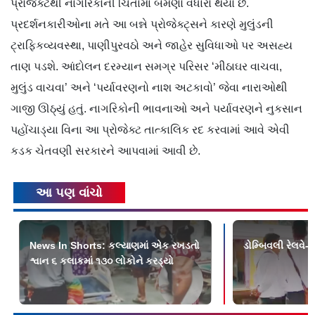
પ્રોજેક્ટથી નાગરિકોની ચિંતામાં બમણો વધારો થયો છે.
પ્રદર્શનકારીઓના મતે આ બન્ને પ્રોજેક્ટ્સને કારણે મુલુંડની
ટ્રાફિકવ્યવસ્થા, પાણીપુરવઠો અને જાહેર સુવિધાઓ પર અસહ્ય
તાણ પડશે. આંદોલન દરમ્યાન સમગ્ર પરિસર ‘મીઠાઘર વાચવા,
મુલુંડ વાચવા’ અને ‘પર્યાવરણનો નાશ અટકાવો’ જેવા નારાઓથી
ગાજી ઊઠ્યું હતું. નાગરિકોની ભાવનાઓ અને પર્યાવરણને નુકસાન
પહોંચાડ્યા વિના આ પ્રોજેક્ટ તાત્કાલિક રદ કરવામાં આવે એવી
કડક ચેતવણી સરકારને આપવામાં આવી છે.
આ પણ વાંચો
News In Shorts: કલ્યાણમાં એક રખડતો
ડોમ્બિવલી રેલવે-સ
શ્વાન ૬ કલાકમાં ૧૩૦ લોકોને કરડ્યો