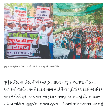
મુલુંડના વાસુદેવ બળવંત ફડકે માર્ગ પર થયેલું વિરોધ-પ્રદર્શન.
મુલુંડ-ઈસ્ટના ઈસ્ટર્ન એક્સપ્રેવ હાઇવે નજીક આવેલા મીઠાના
અગરની જમીન પર તૈયાર થનારા હાઉસિંગ પ્રોજેક્ટ સામે સ્થાનિક
નાગરિકોએ ફરી એક વાર આક્રમક વલણ અપનાવ્યું છે. ‘મીઠાઘર
બચાવ સમિતિ, મુલુંડ’ના નેતૃત્વ હેઠળ ગઈ કાલે એક જનઆંદોલનનું