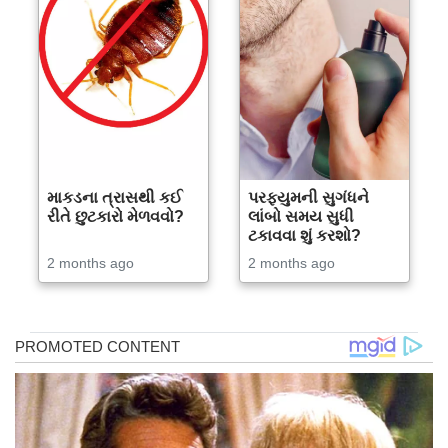
માકડના ત્રાસથી કઈ
પરફ્યુમની સુગંધને
રીતે છુટકારો મેળવવો?
લાંબો સમય સુધી
ટકાવવા શું કરશો?
2 months ago
2 months ago