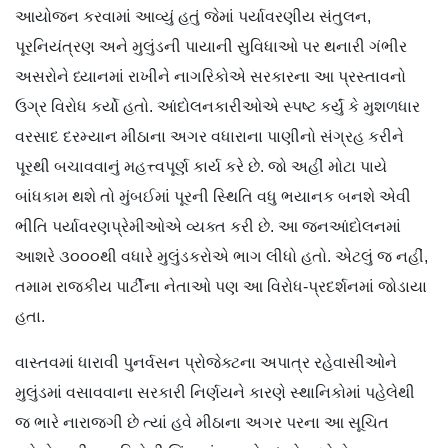
આયોજન કરવામાં આવ્યું હતું જેમાં પર્યાવરણીય સંતુલન,
પૂરનિયંત્રણ અને મુલુંડની પાયાની સુવિધાઓ પર થનારી ગંભીર
અસરોને ધ્યાનમાં રાખીને નાગરિકોએ સરકારના આ પ્રસ્તાવનો
ઉગ્ર વિરોધ કર્યો હતો. આંદોલનકારીઓએ સ્પષ્ટ કર્યું કે મુશળધાર
વરસાદ દરમ્યાન મીઠાના અગર વધારાના પાણીનો સંગ્રહ કરીને
પૂરથી બચાવવાનું મહત્ત્વપૂર્ણ કાર્ય કરે છે. જો અહીં મોટા પાયે
બાંધકામ થશે તો મુંબઈમાં પૂરની સ્થિતિ વધુ ભયાનક બનશે એવી
ભીતિ પર્યાવરણપ્રેમીઓએ વ્યક્ત કરી છે. આ જનઆંદોલનમાં
આશરે ૩૦૦૦થી વધારે મુલુંડકરોએ ભાગ લીધો હતો. એટલું જ નહીં,
તમામ રાજકીય પાર્ટીના નેતાઓ પણ આ વિરોધ-પ્રદર્શનમાં જોડાયા
હતા.
વાસ્તવમાં ધારાવી પુનર્વસન પ્રોજેક્ટના અપાત્ર રહેવાસીઓને
મુલુંડમાં વસાવવાના સરકારી નિર્ણયને કારણે સ્થાનિકોમાં પહેલેથી
જ ભારે નારાજગી છે ત્યાં હવે મીઠાના અગર પરના આ સૂચિત