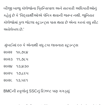
બીજી બાજુ કૉલેજોના પ્રિન્સિપાલ અને સરકારી અધિકારીઓનું
કહેવું છે કે ‘વિદ્યાર્થીઓએ પૅનિક થવાની જરૂર નથી. જુનિયર
કૉલેજોમાં કુલ જેટલા સ્ટુડન્ટ્સ પાસ થયા છે એના કરતાં વધુ સીટ
અવેલેબલ છે.’
મુંબઈમાં ૯૦ કે એનાથી વધુ ટકા લાવનારા સ્ટુડન્ટ્સ
૨૦૨૨ ૧૦,૭૬૪
૨૦૨૩ ૧૧,૭૮૫
૨૦૨૪ ૧૩,૪૩૦
૨૦૨૫ ૧૭,૮૯૫
૨૦૨૬ ૧૩,૫૯૧
BMCની સ્કૂલોનું SSCનું રિઝલ્ટ પણ ગગડ્યું