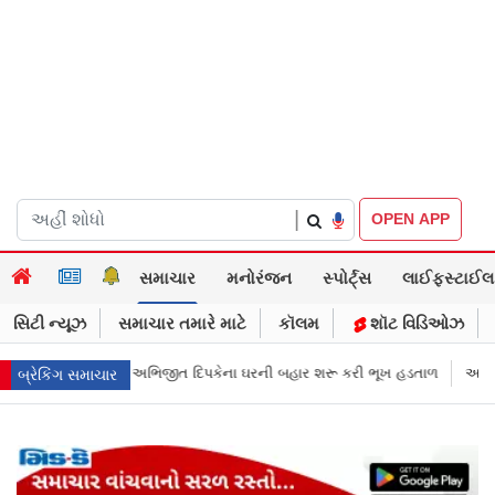
|
OPEN APP
સમાચાર
મનોરંજન
સ્પોર્ટ્સ
લાઈફસ્ટાઈલ
સિટી ન્યૂઝ
સમાચાર તમારે માટે
કૉલમ
શૉટ વિડિઓઝ
 દિપકેના ઘરની બહાર શરૂ કરી ભૂખ હડતાળ
અભિજીત દિપકેએ CJPની નવી નીતિ જા
બ્રેકિંગ સમાચાર