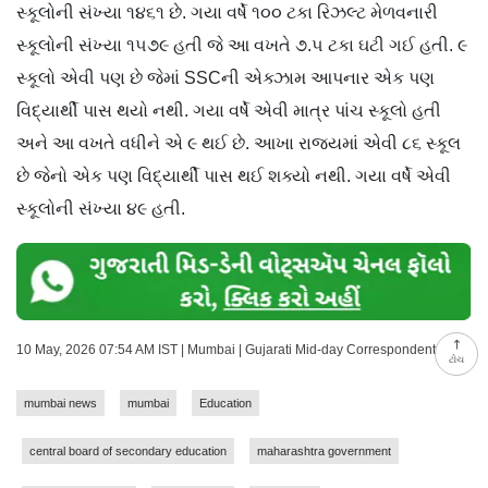
સ્કૂલોની સંખ્યા ૧૪૬૧ છે. ગયા વર્ષે ૧૦૦ ટકા રિઝલ્ટ મેળવનારી
સ્કૂલોની સંખ્યા ૧૫૭૯ હતી જે આ વખતે ૭.૫ ટકા ઘટી ગઈ હતી. ૯
સ્કૂલો એવી પણ છે જેમાં SSCની એક્ઝામ આપનાર એક પણ
વિદ્યાર્થી પાસ થયો નથી. ગયા વર્ષે એવી માત્ર પાંચ સ્કૂલો હતી
અને આ વખતે વધીને એ ૯ થઈ છે. આખા રાજ્યમાં એવી ૮૬ સ્કૂલ
છે જેનો એક પણ વિદ્યાર્થી પાસ થઈ શક્યો નથી. ગયા વર્ષે એવી
સ્કૂલોની સંખ્યા ૪૯ હતી.
10 May, 2026 07:54 AM IST | Mumbai | Gujarati Mid-day Correspondent
ટોચ
mumbai news
mumbai
Education
central board of secondary education
maharashtra government