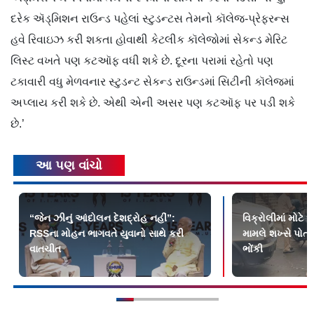
દરેક ઍડ્મિશન રાઉન્ડ પહેલાં સ્ટુડન્ટસ તેમનો કૉલેજ-પ્રેફરન્સ
હવે રિવાઇઝ કરી શકતા હોવાથી કેટલીક કૉલેજોમાં સેકન્ડ મેરિટ
લિસ્ટ વખતે પણ કટઑફ વધી શકે છે. દૂરના પરામાં રહેતો પણ
ટકાવારી વધુ મેળવનાર સ્ટુડન્ટ સેકન્ડ રાઉન્ડમાં સિટીની કૉલેજમાં
અપ્લાય કરી શકે છે. એથી એની અસર પણ કટઑફ પર પડી શકે
છે.’
આ પણ વાંચો
“જેન ઝીનું આંદોલન દેશદ્રોહ નહીં”:
વિક્રોલીમાં મોટે
RSSના મોહન ભાગવતે યુવાનો સાથે કરી
મામલે શખ્સે પોત
વાતચીત
ભોંકી