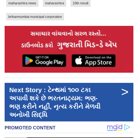
maharashtra news
maharashtra
10th result
brihanmumbai municipal corporation
>
Next Story : ટેન્થમાં ૧૦૦ ટકા
અપાવી શકે છે ભરતનાટ્યમ: ભણ-
ભણ કરીને નહીં, નૃત્ય કરીને મેળવી
અનોખી સિદ્ધિ