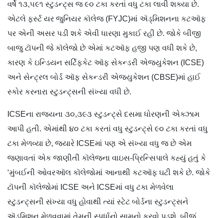
વર્ષે ૧૩,૫૯૧ સ્ટુડન્ટ્સ જ ૯૦ ટકા કરતાં વધુ ટકા લાવી શક્યા છે.
એટલે ફર્સ્ટ યર જુનિયર કૉલેજ (FYJC)માં ઍડ્મિશનના કટઑફ
પર એની અસર પડી શકે એવી ધારણા મુકાઈ રહી છે. જોકે બીજી
બાજુ ટૉપની જે કૉલેજો છે એમાં કટઑફ હજી પણ વધી શકે છે,
કારણ કે ઇન્ડિયન સર્ટિફ્કેટ ઑફ સેકન્ડરી એજ્યુકેશન (ICSE)
અને સેન્ટ્રલ બોર્ડ ઑફ સેકન્ડરી એજ્યુકેશન (CBSE)માં હાઈ
સ્કોર કરનારા સ્ટુડન્ટ્​સની સંખ્યા વધી છે.
ICSEના રાજ્યના ૩૦,૩૯૩ સ્ટુડન્ટ્સે દસમા ધોરણની એક્ઝામ
આપી હતી. એમાંથી ૪૦ ટકા કરતાં વધુ સ્ટુડન્ટ્સે ૯૦ ટકા કરતાં વધુ
ટકા મેળવ્યા છે, જ્યારે ICSEમાં પણ એ સંખ્યા વધુ જ છે એમ
જણાવતાં એક જાણીતી કૉલેજના વાઇસ-પ્રિન્સિપાલે કહ્યું હતું કે
‘મુંબઈની ઓવરઑલ કૉલેજોમાં આનાથી કટઑફ ઘટી શકે છે. જોકે
ટૉપની કૉલેજોમાં ICSE અને ICSEમાં વધુ ટકા મેળવેલા
સ્ટુડન્ટ્સની સંખ્યા વધુ હોવાથી ત્યાં સ્ટેટ બોર્ડના સ્ટુડન્ટ્સને
ઍડ્મિશન મેળવવામાં તેમની સ્પર્ધાનો સામનો કરવો પડશે. બીજું,