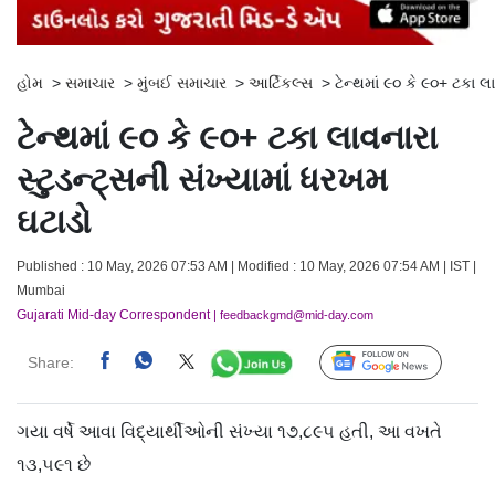
હોમ
>
સમાચાર
>
મુંબઈ સમાચાર
>
આર્ટિકલ્સ
>
ટેન્થમાં ૯૦ કે ૯૦+ ટકા લ
ટેન્થમાં ૯૦ કે ૯૦+ ટકા લાવનારા
સ્ટુડન્ટ્સની સંખ્યામાં ધરખમ
ઘટાડો
Published : 10 May, 2026 07:53 AM | Modified : 10 May, 2026 07:54 AM | IST |
Mumbai
Gujarati Mid-day Correspondent
| feedbackgmd@mid-day.com
Share:
Follow Us
ગયા વર્ષે આવા વિદ્યાર્થીઓની સંખ્યા ૧૭,૮૯૫ હતી, આ વખતે
૧૩,૫૯૧ છે