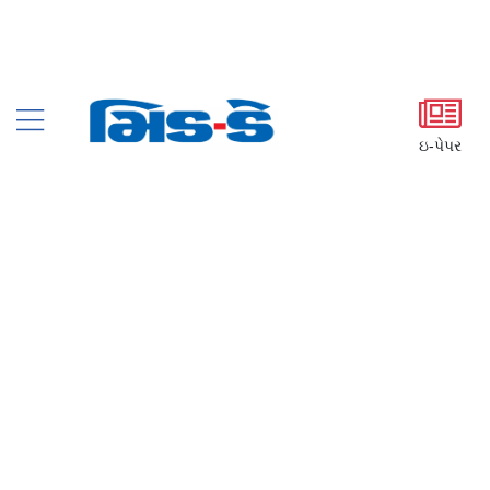
ઇ-પેપર