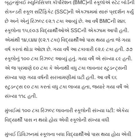
બૃહન્મુંબઈ મ્યુનિસિપલ કૉર્પોરેશન (BMC)ની સ્કૂલોએ સ્ટેટ બોર્ડની
સેકન્ડરી સ્કૂલ સર્ટિફિકેટ (SSC)ની એક્ઝામમાં સારું પ્રદર્શન કર્યું
છે અને એનું રિઝલ્ટ ૯૨.૧ ટકા આવ્યું છે. આ વર્ષે BMCની ૨૪૬
સ્કૂલોના ૧૫,૯૦૩ વિદ્યાર્થીઓએ SSCની એક્ઝામ આપી હતી.
એમાંથી ૧૪,૬૪૪ (૯૨.૧ ટકા) વિદ્યાર્થીઓ પાસ થયા હતા જે ગયા
વર્ષ કરતાં થોડા ઓછા છે. ગયા વર્ષે આ ટકાવારી ૯૨.૯ ટકા હતી. ૭૭
સ્કૂલોનું ૧૦૦ ટકા રિઝલ્ટ આવ્યું હતું. ગયા વર્ષે એ સંખ્યા ૮૯ હતી.
એ જ પ્રમાણે ૯૦ ટકા કે એનાથી વધુ ટકા લાવનાર સ્ટુડન્ટ્સની
સંખ્યા પણ ગયા વર્ષની સરખામણીમાં ઘટી હતી. આ વર્ષે ૬૬
સ્ટુડન્ટ્સ ૯૦ ટકા કરતાં વધુ ટકા લાવ્યા હતા, જ્યારે ગયા વર્ષે એ
સંખ્યા ૧૧૮ હતી.
મુંબઈમાં ૧૦૦ ટકા રિઝલ્ટ લાવનારી સ્કૂલોની સંખ્યા ઘટી: એકેય
વિદ્યાર્થી પાસ ન થયો હોય એવી સ્કૂલોની સંખ્યા વધી
મુંબઈ ડિવિઝનમાં સ્કૂલના બધા વિદ્યાર્થીઓ પાસ થયા હોય એવી