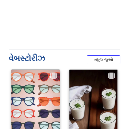
વેબસ્ટોરીઝ
બધુજ જુઓ