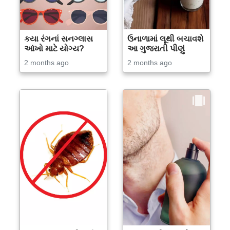
કયા રંગનાં સનગ્લાસ
ઉનાળામાં લૂથી બચાવશે
આંખો માટે યોગ્ય?
આ ગુજરાતી પીણું
2 months ago
2 months ago