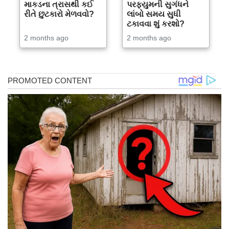
માકડના ત્રાસથી કઈ
પરફ્યુમની સુગંધને
રીતે છુટકારો મેળવવો?
લાંબો સમય સુધી
ટકાવવા શું કરશો?
2 months ago
2 months ago