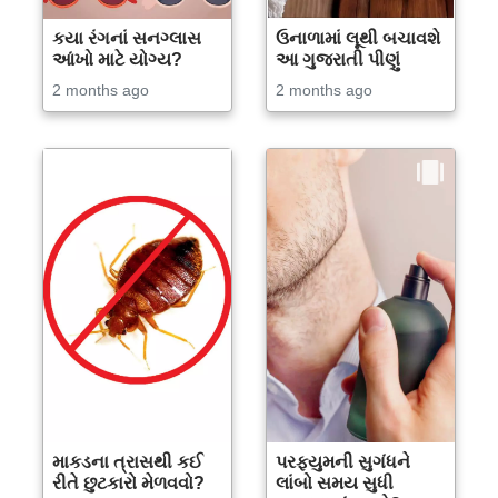
કયા રંગનાં સનગ્લાસ
ઉનાળામાં લૂથી બચાવશે
આંખો માટે યોગ્ય?
આ ગુજરાતી પીણું
2 months ago
2 months ago
માકડના ત્રાસથી કઈ
પરફ્યુમની સુગંધને
રીતે છુટકારો મેળવવો?
લાંબો સમય સુધી