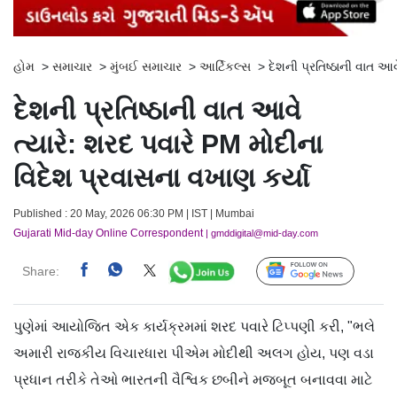
હોમ
>
સમાચાર
>
મુંબઈ સમાચાર
>
આર્ટિકલ્સ
>
દેશની પ્રતિષ્ઠાની વાત આવ
દેશની પ્રતિષ્ઠાની વાત આવે
ત્યારે: શરદ પવારે PM મોદીના
વિદેશ પ્રવાસના વખાણ કર્યા
Published : 20 May, 2026 06:30 PM | IST | Mumbai
Gujarati Mid-day Online Correspondent
| gmddigital@mid-day.com
Share:
Follow Us
પુણેમાં આયોજિત એક કાર્યક્રમમાં શરદ પવારે ટિપ્પણી કરી, "ભલે
અમારી રાજકીય વિચારધારા પીએમ મોદીથી અલગ હોય, પણ વડા
પ્રધાન તરીકે તેઓ ભારતની વૈશ્વિક છબીને મજબૂત બનાવવા માટે