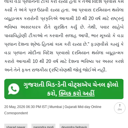
લોકો વડા પ્રધાનની ટીકા કરી રહ્યા હતા કે તેઓ વિદેશ પ્રવાસ કેમ
કર્યો તે અંગે પ્રશ્ન ઉઠાવી રહ્યા હતા. આ પ્રવાસ દરમિયાન થયેલા
વ્યૂહાત્મક કરારોની પ્રકૃતિએ આગામી 10 થી 20 વર્ષ માટે રાષ્ટ્રનું
ભવિષ્ય અસરકારક રીતે સુરક્ષિત કર્યું છે. તેથી, પવાર સાહેબે
પાયાવિહોણી ટીકાઓ ન કરવાની સલાહ આપી, ભાર મૂક્યો કે વડા
પ્રધાન દેશના શ્રેષ્ઠ હિતમાં કામ કરી રહ્યા છે.” ફડણવીસે કહ્યું કે
વડા પ્રધાન મોદીના વિદેશ પ્રવાસો દરમિયાન થયેલા વ્યૂહાત્મક
કરારો આગામી 10 થી 20 વર્ષ માટે દેશના ભવિષ્ય પર અસર કરશે
અને તેને ફક્ત રાજકીય દ્રષ્ટિકોણથી જોવું જોઈએ નહીં.
20 May, 2026 06:30 PM IST | Mumbai | Gujarati Mid-day Online
ટોચ
Correspondent
sharad pawar
narendra modi
devendra fadnavis