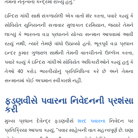
તેમના નેતૃત્વના કેન્દ્રમાં રાખ્યું હતું."
ઇન્દિરા ગાંધી સાથે સંકળાયેલી એક વાર્તા શૅર કરતા, પવારે કહ્યું કે
સોવિયેત યુનિયનની સત્તાવાર મુલાકાત દરમિયાન, જ્યારે તેમને
લાગ્યું કે ભારતના વડા પ્રધાનને યોગ્ય સન્માન આપવામાં આવી
રહ્યું નથી, ત્યારે તેમણે વાંધો ઉઠાવ્યો હતો. ભૂતપૂર્વ વડા પ્રધાન
ઇન્દર કુમાર ગુજરાલ સાથેની તેમની વાતચીતનો ઉલ્લેખ કરતા,
પવારે કહ્યું કે ઇન્દિરા ગાંધીએ સોવિયેત અધિકારીઓને કહ્યું હતું કે
તેઓ 40 કરોડ ભારતીયોનું પ્રતિનિધિત્વ કરે છે અને તેમના
સન્માનમાં કોઈ અપમાન સ્વીકારશે નહીં.
ફડણવીસે પવારના નિવેદનની પ્રશંસા
કરી
મુખ્ય પ્રધાન દેવેન્દ્ર ફડણવીસે
શરદ પવારના
નિવેદન પર
પ્રતિક્રિયા આપતા કહ્યું, "પવાર સાહેબની વાત મહત્ત્વપૂર્ણ છે. ઘણા