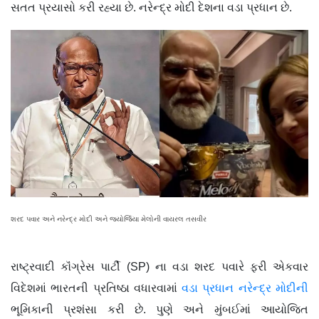
સતત પ્રયાસો કરી રહ્યા છે. નરેન્દ્ર મોદી દેશના વડા પ્રધાન છે.
શરદ પવાર અને નરેન્દ્ર મોદી અને જ્યોર્જિયા મેલોની વાયરલ તસવીર
રાષ્ટ્રવાદી કૉંગ્રેસ પાર્ટી (SP) ના વડા શરદ પવારે ફરી એકવાર
વિદેશમાં ભારતની પ્રતિષ્ઠા વધારવામાં
વડા પ્રધાન નરેન્દ્ર મોદીની
ભૂમિકાની પ્રશંસા કરી છે. પુણે અને મુંબઈમાં આયોજિત