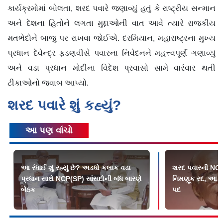
કાર્યક્રમોમાં બોલતા, શરદ પવારે જણાવ્યું હતું કે રાષ્ટ્રીય સન્માન
અને દેશના હિતોને લગતા મુદ્દાઓની વાત આવે ત્યારે રાજકીય
મતભેદોને બાજુ પર રાખવા જોઈએ. દરમિયાન, મહારાષ્ટ્રના મુખ્ય
પ્રધાન દેવેન્દ્ર ફડણવીસે પવારના નિવેદનને મહત્ત્વપૂર્ણ ગણાવ્યું
અને વડા પ્રધાન મોદીના વિદેશ પ્રવાસો સામે વારંવાર થતી
ટીકાઓનો જવાબ આપ્યો.
શરદ પવારે શું કહ્યું?
આ પણ વાંચો
આ રંધાઈ શું રહ્યું છે? અડધો કલાક વડા
શરદ પવારની NCP
પ્રધાન સાથે NCP(SP) સાંસદોની બંધ બારણે
નિમણૂક રદ, આ બે
બેઠક
પદ