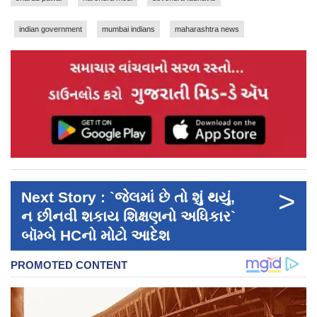
indian government
mumbai indians
maharashtra news
>
Next Story : `જેલમાં છે તો શું થયું,
ન છીનવી શકાય શિક્ષણનો અધિકાર`
બૉમ્બે HCનો મોટો આદેશ