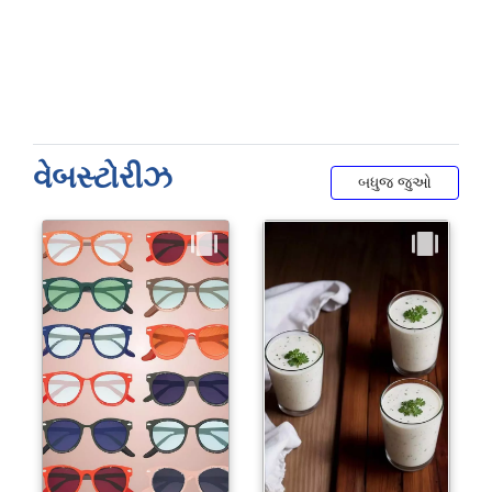
વેબસ્ટોરીઝ
બધુજ જુઓ