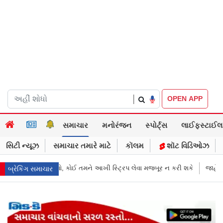
|
OPEN APP
સમાચાર
મનોરંજન
સ્પોર્ટ્સ
લાઈફસ્ટાઈલ
સિટી ન્યૂઝ
સમાચાર તમારે માટે
કૉલમ
શૉટ વિડિઓઝ
ટ્રિપ લેવા મજબૂર ન કરી શકે
જાહેરખબરોથી લોકોને મિસગાઇડ કરનારી સેલિબ
બ્રેકિંગ સમાચાર