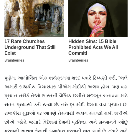
પુણેમાં આયોજિત એક કાર્યક્રમમાં શરદ પવારે ટિપ્પણી કરી, "ભલે
અમારી રાજકીય વિચારધારા પીએમ મોદીથી અલગ હોય, પણ વડા
પ્રધાન તરીકે તેઓ ભારતની વૈશ્વિક છબીને મજબૂત બનાવવા માટે
સતત પ્રયાસો કરી રહ્યા છે. નરેન્દ્ર મોદી દેશના વડા પ્રધાન છે.
રાજકીય મુદ્દાઓ પર આપણે તેમનાથી અલગ મંતવ્યો રાખી શકીએ
છીએ. જોકે, જ્યારે વિદેશમાં દેશની પ્રતિષ્ઠા અને સન્માનને ઓછું
કરવાની અથવા તેનાથી સમાધાન કરવાની વાત આવે છે, ત્યારે અમે