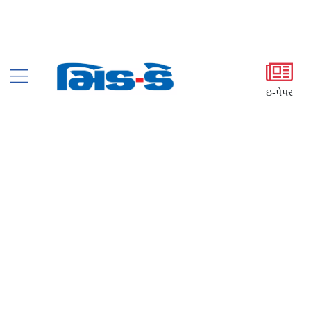
ઇ-પેપર