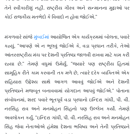
તેને સ્વીકારીશું નહીં. રાષ્ટ્રીય ગૌરવ અને સન્માનના મુદ્દાઓ પર
કોઈ રાજકીય મતભેદો કે વિવાદો ન હોવા જોઈએ."
મંગળવારે સાંજે
મુંબઈમાં
આયોજિત એક કાર્યક્રમમાં બોલતા, પવારે
કહ્યું, "આપણે એ ન ભૂલવું જોઈએ કે, વડા પ્રધાન તરીકે, તેઓ
આંતરરાષ્ટ્રીય મંચ પર દેશની પ્રતિષ્ઠા જાળવી રાખવા માટે કામ કરી
રહ્યા છે." તેમણે વધુમાં ઉમેર્યું, "જ્યારે પણ રાષ્ટ્રીય હિતમાં
સામૂહિક રીતે કામ કરવાની તક મળે છે, ત્યારે દરેક વ્યક્તિએ એક
સહિયારા ઉદ્દેશ્ય સાથે આગળ આવવું જોઈએ અને દેશની
પ્રતિષ્ઠાને મજબૂત બનાવવામાં યોગદાન આપવું જોઈએ." પોતાના
સંબોધનમાં, શરદ પવારે ભૂતપૂર્વ વડા પ્રધાનો ઇન્દિરા ગાંધી, પી. વી.
નરસિંહ રાવ અને મનમોહન સિંહનો પણ ઉલ્લેખ કર્યો. તેમણે
અવલોકન કર્યું, "ઇન્દિરા ગાંધી, પી. વી. નરસિંહ રાવ અને મનમોહન
સિંહ જેવા નેતાઓએ હંમેશા દેશના ભવિષ્ય અને તેની પ્રતિષ્ઠાને