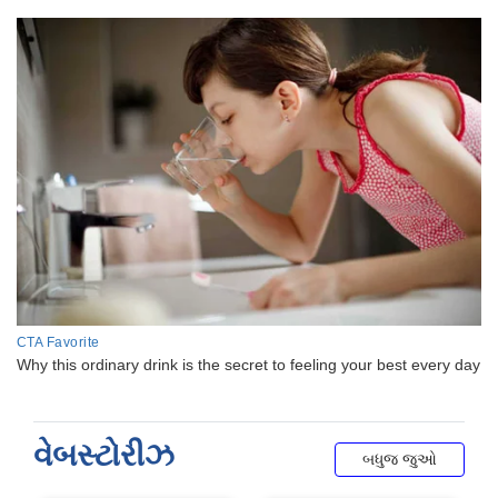
વેબસ્ટોરીઝ
બધુજ જુઓ