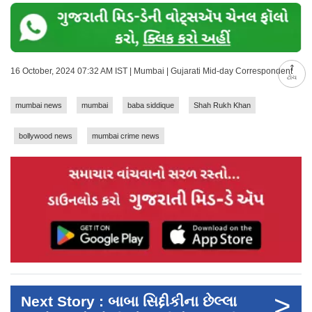
16 October, 2024 07:32 AM IST | Mumbai | Gujarati Mid-day Correspondent
ટોચ
mumbai news
mumbai
baba siddique
Shah Rukh Khan
bollywood news
mumbai crime news
>
Next Story : બાબા સિદ્દીકીના છેલ્લા