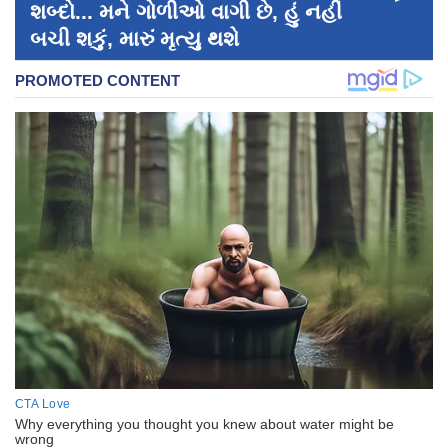
શબ્દો... મને ગોળીઓ વાગી છે, હું નહીં
બચી શકું, મારું મૃત્યુ થશે