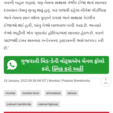
કારની બહાર કાઢ્યાં, પણ તેમના માથામાં ગંભીર ઈજા થતાં સારવાર
દરમ્યાન તેમનું મૃત્યુ થયું હતું. કાર ચલાવી રહેલા નીતેશ ગોંડલિયા
અને તેમના સાત વર્ષના પુત્રને પગમાં અને માથામાં કેટલીક
ઈજાઓ થઈ હતી, પરંતુ તેઓ બાલબાલ બચી ગયા છે. અત્યારે
તેઓ અહીંની એક પ્રાઇવેટ હૉસ્પિટલમાં સારવાર હેઠળ છે. કારને
પાછળથી ટક્કર મારનારા કન્ટેનરના ડ્રાઇવરની અમે ધરપકડ કરી
છે.’
18 January, 2023 09:38 AM IST | Mumbai | Prakash Bambhrolia
ટોચ
mumbai
mumbai news
ahmedabad
dahisar
prakash bambhrolia
national highway