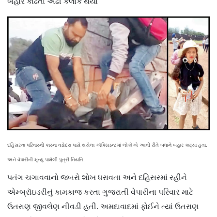
બહાર કાઢતાં અઢી કલાક થયા
દહિસરના પરિવારની કારના વડોદરા પાસે થયેલા ઍક્સિડન્ટમાં લોકોએ આવી રીતે બધાને બહાર કાઢ્યા હતા,
અને વેપારીની મૃત્યુ પામેલી પુત્રી નિયતિ.
પતંગ ચગાવવાનો જબરો શોખ ધરાવતા અને દહિસરમાં રહીને
એમ્બ્રૉઇડરીનું કામકાજ કરતા ગુજરાતી વેપારીના પરિવાર માટે
ઉતરાણ જીવલેણ નીવડી હતી. અમદાવાદમાં ફોઈને ત્યાં ઉતરાણ