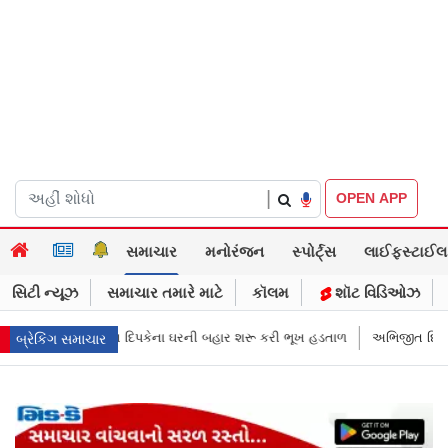
|
OPEN APP
સમાચાર
મનોરંજન
સ્પોર્ટ્સ
લાઈફસ્ટાઈલ
સિટી ન્યૂઝ
સમાચાર તમારે માટે
કૉલમ
શૉટ વિડિઓઝ
ઘરની બહાર શરૂ કરી ભૂખ હડતાળ
અભિજીત દિપકેએ CJPની નવી નીતિ જાહેર કરી, 
બ્રેકિંગ સમાચાર