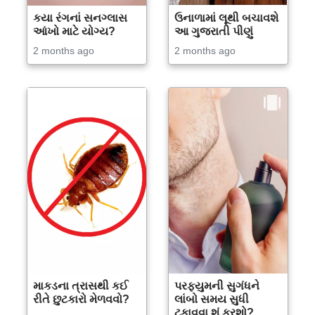
કયા રંગનાં સનગ્લાસ
ઉનાળામાં લૂથી બચાવશે
આંખો માટે યોગ્ય?
આ ગુજરાતી પીણું
2 months ago
2 months ago
માકડના ત્રાસથી કઈ
પરફ્યુમની સુગંધને
રીતે છુટકારો મેળવવો?
લાંબો સમય સુધી
ટકાવવા શું કરશો?