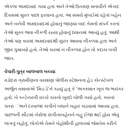
એકલા અમદાવાદ ગયા હતા અને તેઓ ઉતરાણ મનાવીને એકાદ
દિવસમાં સુરત પાછા ફરવાના હતા. આ સમયે મુંબઈમાં રહેતાં બહેન
અને બનેવી અમદાવાદમાં હોવાનું જાણ્યા બાદ તેમનો સંપર્ક કરતાં
તેઓ સુરત જવા નીકળી રહ્યા હોવાનું ધ્યાનમાં આવ્યું હતું. આથી
તેઓ પણ કારમાં અમદાવાદથી સુરત આવવા નીકળ્યા હતા અને
જીવ ગુમાવ્યો હતો. તેઓ કારમાં ન નીકળ્યા હોત તો કદાચ બચી
જાત.
વેપારી-પુત્ર બાલબાલ બચ્યા
વડોદરા ગ્રામીણના વરમાણા પોલીસ સ્ટેશનના હેડ કૉન્સ્ટેબલ
અર્જુન વસાવાએ ‘મિડ-ડે’ને કહ્યું હતું કે ‘અકસ્માત ખૂબ જ ભયંકર
હતો. બે કન્ટેનરની વચ્ચે કારનો ખુરદો બોલી ગયો હતો. કારનાં
પતરા ંઅને દરવાજા કાપીને બધાને બહાર કાઢવામાં આવ્યા હતા.
પાછળની સીટમાં બેસેલા સંગીતાબહેનને બહુ ઈજા થઈ હોય એવું
લાગતું નહોતું. લોકોએ તેમને બેહોશીની હાલતમાં જેમતેમ કરીને