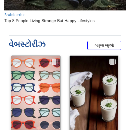
વેબસ્ટોરીઝ
બધુજ જુઓ