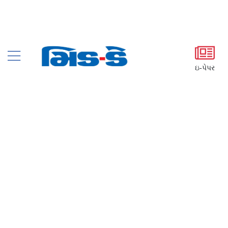
ઇ-પેપર