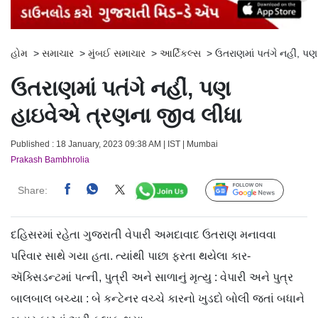
હોમ
>
સમાચાર
>
મુંબઈ સમાચાર
>
આર્ટિકલ્સ
>
ઉતરાણમાં પતંગે નહીં, પ
ઉતરાણમાં પતંગે નહીં, પણ
હાઇવેએ ત્રણના જીવ લીધા
Published : 18 January, 2023 09:38 AM | IST | Mumbai
Prakash Bambhrolia
Share:
Follow Us
દહિસરમાં રહેતા ગુજરાતી વેપારી અમદાવાદ ઉતરાણ મનાવવા
પરિવાર સાથે ગયા હતા. ત્યાંથી પાછા ફરતા થયેલા કાર-
ઍક્સિડન્ટમાં પત્ની, પુત્રી અને સાળાનું મૃત્યુ : વેપારી અને પુત્ર
બાલબાલ બચ્યા : બે કન્ટેનર વચ્ચે કારનો ખુડદો બોલી જતાં બધાને