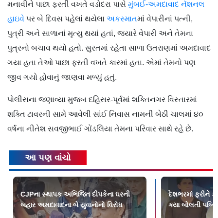
મનાવીને પાછા ફરતી વખતે વડોદરા પાસે
મુંબઈ-અમદાવાદ નૅશનલ
હાઇવે
પર બે દિવસ પહેલાં થયેલા
અકસ્માત
માં વેપારીનાં પત્ની,
પુત્રી અને સાળાનાં મૃત્યુ થયાં હતાં, જ્યારે વેપારી અને તેમના
પુત્રનો બચાવ થયો હતો. સુરતમાં રહેતા સાળા ઉતરાણમાં અમદાવાદ
ગયા હતા તેઓ પાછા ફરતી વખતે કારમાં હતા. એમાં તેમનો પણ
જીવ ગયો હોવાનું જાણવા મળ્યું હતું.
પોલીસના જણાવ્યા મુજબ દહિસર-પૂર્વમાં શક્તિનગર વિસ્તારમાં
શક્તિ ટાવરની સામે આવેલી સાંઈ નિવાસ નામની બેઠી ચાલમાં ૪૦
વર્ષના નીતેશ સવજીભાઈ ગોંડલિયા તેમના પરિવાર સાથે રહે છે.
આ પણ વાંચો
CJPના સ્થાપક અભિજિત દીપકેના ઘરની
દેશભરમાં ફરીને કૉ
બહાર અમદાવાદના બે યુવાનોનો વિરોધ
ક્યા બોલતી પબ્લ