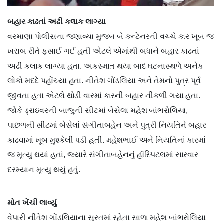
બહાર કાઢતાં અઢી કલાક લાગ્યા
વરમાણા પોલીસના જણાવ્યા મુજબ બે કન્ટેનરની વચ્ચે કાર ખૂબ જ
ખરાબ રીતે ફસાઈ ગઈ હતી એટલે એમાંથી બધાને બહાર કાઢતાં
અઢી કલાક લાગ્યા હતા. અકસ્માત થયા બાદ ઘટનાસ્થળે અનેક
લોકો મદદે પહોંચ્યા હતા. નીતેશ ગોંડલિયા અને તેમનો પુત્ર પૂર્વ
જીવતા હતા એટલે થોડી વારમાં કારની બહાર નીકળી ગયા હતા.
જોકે ડ્રાઇવરની બાજુની સીટમાં બેસેલા મહેશ બાંભરોલિયા,
પાછળની સીટમાં બેસેલાં સંગીતાબહેન અને પુત્રી નિયતિને બહાર
કાઢવામાં ખૂબ મુશ્કેલી પડી હતી. મહેશભાઈ અને નિયતિનાં કારમાં
જ મૃત્યુ થયાં હતાં, જ્યારે સંગીતાબહેનનું હૉસ્પિટલમાં સારવાર
દરમ્યાન મૃત્યુ થયું હતું.
મોત ખેંચી લાવ્યું
વેપારી નીતેશ ગોંડલિયાના સુરતમાં રહેતા સાળા મહેશ બાંભરોલિયા