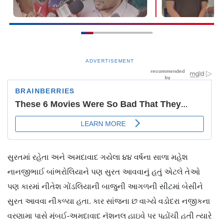
ADVERTISEMENT
સુરતમાં રહેતા અને અમદાવાદ ગયેલા ૪૪ વર્ષના સાળા મહેશ
નાનજીભાઈ બાંભરોલિયાને પણ સુરત આવવાનું હતું એટલે તેઓ
પણ કારમાં નીતેશ ગોંડલિયાની બાજુની આગળની સીટમાં બેસીને
સુરત આવવા નીકળ્યા હતા. કાર સાંજના છ વાગ્યે વડોદરા નજીકના
વરણામા પાસે મુંબઈ-અમદાવાદ નૅશનલ હાઇવે પર પહોંચી હતી ત્યારે