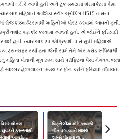
ગવાળી તરીકે આપી હતી અને ટૂંક સમયમાં શૅરમાર્કેટમાં પૈસા
તું. ત્યાર બાદ મહિલાને આશિકા સ્ટૉક બ્રોકિંગ H515 નામના
ં રોજ શૅરમાર્કેટસંબંધી માહિતીઓ પોસ્ટ કરવામાં આવતી હતી.
ો સ્ક્રીનશૉટ પણ શૅર કરવામાં આવતો હતો. એ જોઈને ફરિયાદી
યાર થઈ હતી. ત્યાર બાદ ૨૫ એપ્રિલથી ૫ મે સુધી મહિલાએ
િયા ટ્રાન્સફર કર્યા હતા જેની સામે તેને એક કરોડ રૂપિયાથી
, પરંતુ મહિલા પોતાની મૂળ રકમ સાથે પ્રૉફિટના પૈસા મેળવવા જતાં
ેણે સાઇબર હેલ્પલાઇન ૧૯૩૦ પર ફોન કરીને ફરિયાદ નોંધાવતાં
ી-વિરાર લોકલ
વિક્રોલીમાં મોટે અવાજે
`તહેલકા`ના
ાં યુવકને ક્રૂરતાથી
ગીત વગાડવાને મામલે
તરુણ તેજપાલ
રવામાં આવ્યો,
શખ્સે પોતાના જ
૨૦૧૩માં જુન