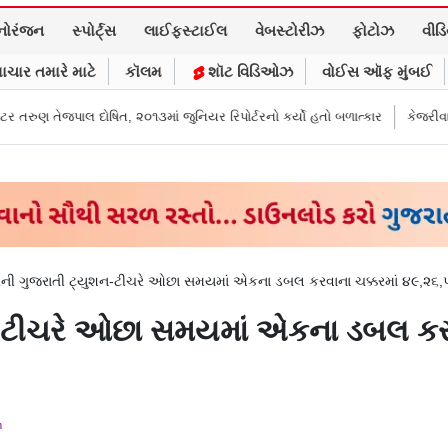
નોરંજન
સ્પોર્ટ્સ
લાઈફસ્ટાઈલ
વેબસ્ટોરીઝ
ફોટોઝ
વીડ
ાચાર તમારે માટે
કૉલમ
શૉટ વિડિઓઝ
વોઈસ ઑફ મુંબઈ
૨૦૧૩માં જુનિયર રિપોર્ટરનો કર્યો હતો બળાત્કાર
કેજરીવાલનું ઇન્સ્ટાગ્રામ એકાઉ
ીની ગુજરાતી ટ્યુશન-ટીચરે ઓછા સમયમાં એકના ડબલ કરવાના ચક્કરમાં ૪૯,૨૬,૫૦
ન-ટીચરે ઓછા સમયમાં એકના ડબલ કરવ
m