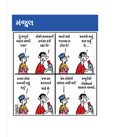
મંજુલ
 એડિટર
સાવધાન! SIR ફૉર્મ
૭૦ વર્ષના વડીલ આ
 દોષિત,
અપડેટ કરવાના નામે
લાઇને ચડે પછી છેત
િયર
સાઇબર ઠગોનો નવો
જને