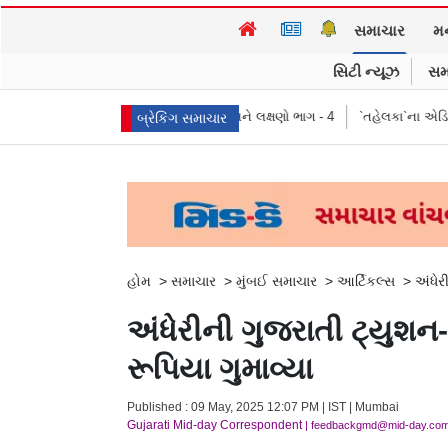
સમાચાર
મ
સિટી ન્યૂઝ
સમ
, પ્રતીકો, પ્રભાવ, અને લક્ષણો ભાગ - 4
`તહેલકા`ના એડિટર તરુણ તેજપાલ દોષિત, 
બ્રેકિંગ સમાચાર
હોમ
>
સમાચાર
>
મુંબઈ સમાચાર
>
આર્ટિકલ્સ
>
અંધેર
અંધેરીની ગુજરાતી ટ્યુશ
રૂપિયા ગુમાવ્યા
Published : 09 May, 2025 12:07 PM | IST | Mumbai
Gujarati Mid-day Correspondent
| feedbackgmd@mid-day.co