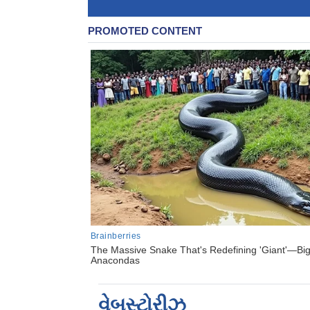
વેબસ્ટોરીઝ