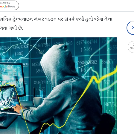
Follow Us
કાલિક હેલ્પલાઇન નંબર ૧૯૩૦ પર સંપર્ક કર્યો હતો જેમાં તેના
ળતા મળી છે.
Sh