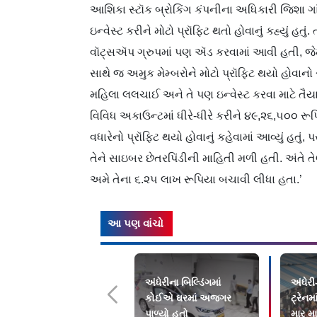
આશિકા સ્ટૉક બ્રોકિંગ કંપનીના અધિકારી જિશા ગાં
ઇન્વેસ્ટ કરીને મોટો પ્રૉફિટ થતો હોવાનું કહ્યું હ
વૉટ્સઍપ ગ્રુપમાં પણ ઍડ કરવામાં આવી હતી, જેમા
સાથે જ અમુક મેમ્બરોને મોટો પ્રૉફિટ થયો હોવાન
મહિલા લલચાઈ અને તે પણ ઇન્વેસ્ટ કરવા માટે તૈ
વિવિધ અકાઉન્ટમાં ધીરે-ધીરે કરીને ૪૯,૨૬,૫૦૦ રૂપ
વધારેનો પ્રૉફિટ થયો હોવાનું કહેવામાં આવ્યું હતું
તેને સાઇબર છેતરપિંડીની માહિતી મળી હતી. અંતે ત
અમે તેના ૬.૨૫ લાખ રૂપિયા બચાવી લીધા હતા.’
આ પણ વાંચો
અંધેરીના બિલ્ડિંગમાં
અંધેર
કોઈએ ઘરમાં અજગર
ટ્રેનમ
પાળ્યો હતો
માર મા