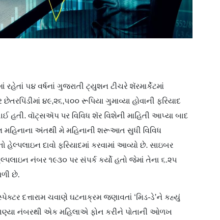
રહેતાં ૫૪ વર્ષનાં ગુજરાતી ટ્યુશન ટીચરે શૅરમાર્કેટમાં
છેતરપિંડીમાં ૪૯,૨૬,૫૦૦ રૂપિયા ગુમાવ્યા હોવાની ફરિયાદ
ધાઈ હતી. વૉટ્સઍપ પર વિવિધ શૅર વિશેની માહિતી આપ્યા બાદ
િલ મહિનાના અંતથી મે મહિનાની શરૂઆત સુધી વિવિધ
ો હેલ્પલાઇન દાવો ફરિયાદમાં કરવામાં આવ્યો છે. સાઇબર
ેલ્પલાઇન નંબર ૧૯૩૦ પર સંપર્ક કર્યો હતો જેમાં તેના ૬.૨૫
ળી છે.
ક્ટર દત્તારામ ચવાણે ઘટનાક્રમ જણાવતાં ‘મિડ-ડે’ને કહ્યું
 અજાણ્યા નંબરથી એક મહિલાએ ફોન કરીને પોતાની ઓળખ