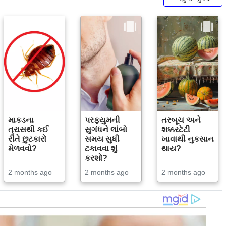
માકડના
પરફ્યુમની
તરબૂચ અને
ત્રાસથી કઈ
સુગંધને લાંબો
શક્કરટેટી
રીતે છુટકારો
સમય સુધી
ખાવાથી નુકસાન
મેળવવો?
ટકાવવા શું
થાય?
કરશો?
2 months ago
2 months ago
2 months ago