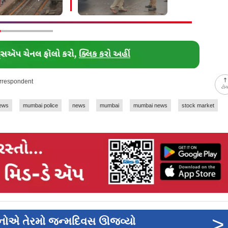
િટલમાં દાખલ
પરિવારજનોને છરી ભોંકી
રિપોર્ટરનો કર
બળાત્કાર
orrespondent
ટો
ews
mumbai police
news
mumbai
mumbai news
stock market
>
હેનોએ તેરમો જન્મદિવસ ઊજવ્યો