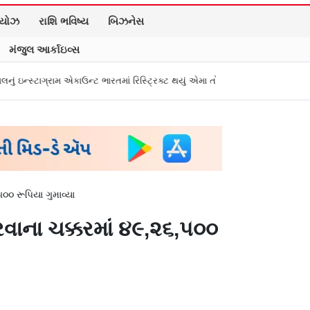
િયોઝ
રાશિ ભવિષ્ય
બિઝનેસ
મંજુલ આર્કાઇવ્સ
ન્ટ ભારતમાં રિસ્ટ્રિક્ટ થયું એમા તો પીએમ મોદીને સંભળાવ્યું
Zepto, BookMyShow
૦ રૂપિયા ગુમાવ્યા
ાના ચક્કરમાં ૪૯,૨૬,૫૦૦