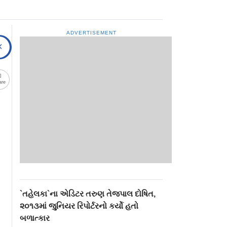
ADVERTISEMENT
are
`તહેલકા`ના એડિટર તરુણ તેજપાલ દોષિત,
૨૦૧૩માં જુનિયર રિપોર્ટરનો કર્યો હતો
બળાત્કાર