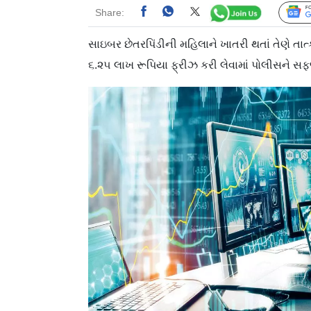
Share:
સાઇબર છેતરપિંડીની મહિલાને ખાતરી થતાં તેણે તાત્
૬.૨૫ લાખ રૂપિયા ફ્રીઝ કરી લેવામાં પોલીસને સફ