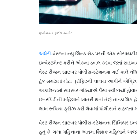
પ્રતીકાત્મક ફાઈલ તસવીર
અંધેરી-
વેસ્ટના ન્યુ લિન્ક રોડ પરની એક સોસાયટીમાં 
ઇન્વેસ્ટમેન્ટ કરીને એકના ડબલ કરવા જતાં સાઇબર 
વેસ્ટ રીજન સાઇબર પોલીસ-સ્ટેશનમાં ગઈ કાલે નોં
ટૂંક સમયમાં મોટા પ્રૉફિટની લાલચ આપીને એપ્ર
અકાઉન્ટમાં સાઇબર ગઠિયાએ પૈસા સ્વીકાર્યા હોવાન
છેતરપિંડીની મહિલાને ખાતરી થતાં તેણે તાત્કાલિક હ
લાખ રૂપિયા ફ્રીઝ કરી લેવામાં પોલીસને સફળતા મ
વેસ્ટ રીજન સાઇબર પોલીસ-સ્ટેશનના સિનિયર ઇન્સ્પે
હતું કે ‘ગયા મહિનાના અંતમાં શિક્ષક મહિલાને