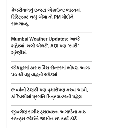
કેજરીવાલનું ઇન્સ્ટા એકાઉન્ટ ભારતમાં
રિસ્ટ્રિક્ટ થયું એમા તો PM મોદીને
સંભળાવ્યું
Mumbai Weather Updates: આજે
શહેરમાં ‘યલો એલર્ટ’, AQI પણ `સારી`
શ્રેણીમાં
જોધપુરમાં કાર સર્વિસ સેન્ટરમાં ભીષણ આગઃ
૫૦ થી વધુ વાહનો લપેટમાં
છ વર્ષની ટેણકી પણ વૃક્ષારોપણ કરવા આવી,
કાંદિવલીમાં પ્રગતિ મિત્ર મંડળની પહેલ
જીવલેણ સગીર ડ્રાઇવરના અગાઉના કાર-
સ્ટન્ટ‍્સ જોઈને જામીન રદ કર્યા કોર્ટે