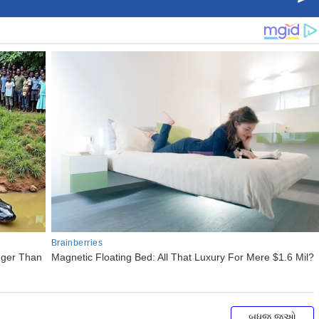
બધુજ જુઓ