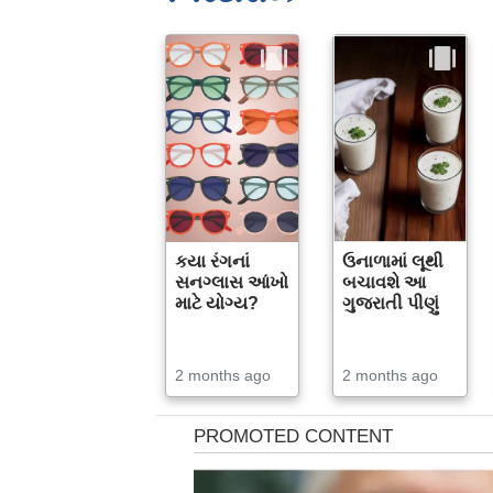
કયા રંગનાં
ઉનાળામાં લૂથી
સનગ્લાસ આંખો
બચાવશે આ
માટે યોગ્ય?
ગુજરાતી પીણું
2 months ago
2 months ago