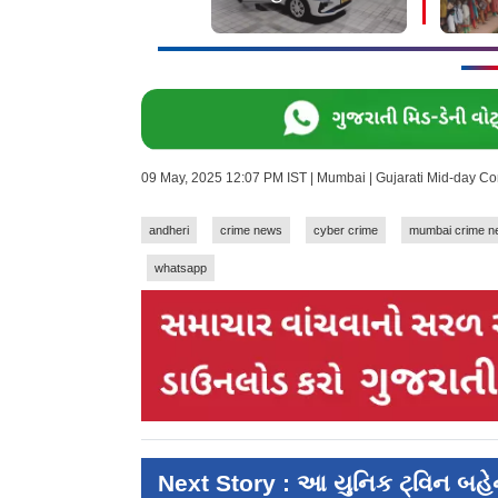
હૉસ્પ
09 May, 2025 12:07 PM IST | Mumbai | Gujarati Mid-day C
andheri
crime news
cyber crime
mumbai crime n
whatsapp
Next Story : આ યુનિક ટ‍્વિન બ