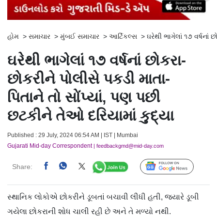
હોમ
>
સમાચાર
>
મુંબઈ સમાચાર
>
આર્ટિકલ્સ
>
ઘરેથી ભાગેલાં ૧૭ વર્ષનાં
ઘરેથી ભાગેલાં ૧૭ વર્ષનાં છોકરા-
છોકરીને પોલીસે પકડી માતા-
પિતાને તો સોંપ્યાં, પણ પછી
છટકીને તેઓ દરિયામાં કુદ્યા
Published : 29 July, 2024 06:54 AM | IST | Mumbai
Gujarati Mid-day Correspondent
| feedbackgmd@mid-day.com
Share:
Follow Us
સ્થાનિક લોકોએ છોકરીને ડૂબતાં બચાવી લીધી હતી, જ્યારે ડૂબી
ગયેલા છોકરાની શોધ ચાલી રહી છે અને તે મળ્યો નથી.