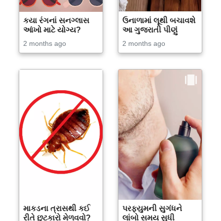
કયા રંગનાં સનગ્લાસ
ઉનાળામાં લૂથી બચાવશે
આંખો માટે યોગ્ય?
આ ગુજરાતી પીણું
2 months ago
2 months ago
માકડના ત્રાસથી કઈ
પરફ્યુમની સુગંધને
રીતે છુટકારો મેળવવો?
લાંબો સમય સુધી