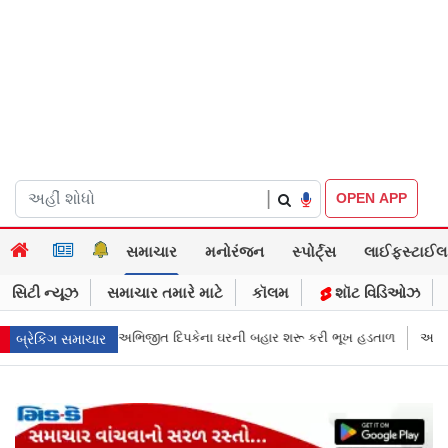
|
OPEN APP
સમાચાર
મનોરંજન
સ્પોર્ટ્સ
લાઈફસ્ટાઈલ
સિટી ન્યૂઝ
સમાચાર તમારે માટે
કૉલમ
શૉટ વિડિઓઝ
ેના ઘરની બહાર શરૂ કરી ભૂખ હડતાળ
અભિજીત દિપકેએ CJPની નવી નીતિ જાહેર 
બ્રેકિંગ સમાચાર