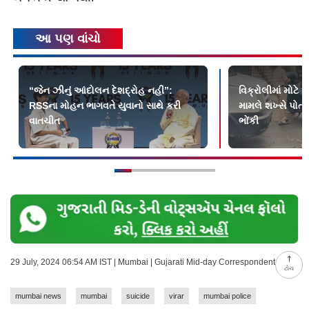
આ પણ વાંચો
“જેન ઝીનું આંદોલન દેશદ્રોહ નહીં”:
વિક્રોલીમાં મોટે
RSSના મોહન ભાગવતે યુવાનો સાથે કરી
મામલે શખ્સે પોત
વાતચીત
ભોંકી
29 July, 2024 06:54 AM IST | Mumbai | Gujarati Mid-day Correspondent
ટોચ
mumbai news
mumbai
suicide
virar
mumbai police