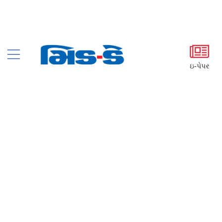
ઇ-પેપર