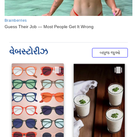
વેબસ્ટોરીઝ
બધુજ જુઓ