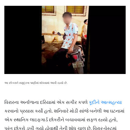
આ છોકરાને સમુદ્રના પાણીમાં શોધવામાં આવી રહ્યો છે.
વિરારના અર્નાળાના દરિયામાં એક સગીર કપલે
કૂદીને આત્મહત્યા
કરવાનો પ્રયાસ કર્યો હતો. શનિવારે મોડી સાંજે બનેલી આ ઘટનામાં
એક સ્થાનિક લાઇફગાર્ડ છોકરીને બચાવવામાં સફળ રહ્યો હતો,
પરંતુ છોકરો ડૂબી ગયો હોવાથી તેની શોધ ચાલુ છે. વિરાર-વેસ્ટમાં