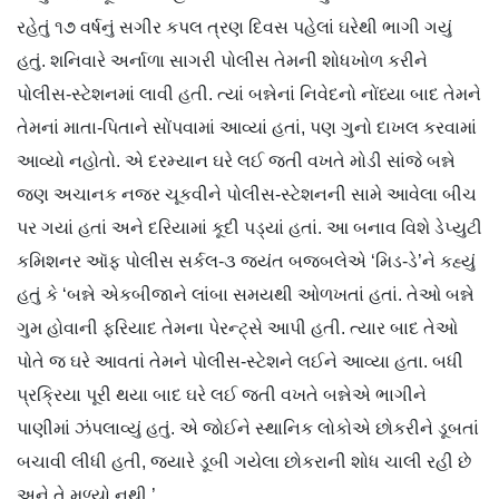
રહેતું ૧૭ વર્ષનું સગીર કપલ ત્રણ દિવસ પહેલાં ઘરેથી ભાગી ગયું
હતું. શનિવારે અર્નાળા સાગરી પોલીસ તેમની શોધખોળ કરીને
પોલીસ-સ્ટેશનમાં લાવી હતી. ત્યાં બન્નેનાં નિવેદનો નોંધ્યા બાદ તેમને
તેમનાં માતા-પિતાને સોંપવામાં આવ્યાં હતાં, પણ ગુનો દાખલ કરવામાં
આવ્યો નહોતો. એ દરમ્યાન ઘરે લઈ જતી વખતે મોડી સાંજે બન્ને
જણ અચાનક નજર ચૂકવીને પોલીસ-સ્ટેશનની સામે આવેલા બીચ
પર ગયાં હતાં અને દરિયામાં કૂદી પડ્યાં હતાં. આ બનાવ વિશે ડેપ્યુટી
કમિશનર ઑફ પોલીસ સર્કલ-૩ જયંત બજબલેએ ‘મિડ-ડે’ને કહ્યું
હતું કે ‘બન્ને એકબીજાને લાંબા સમયથી ઓળખતાં હતાં. તેઓ બન્ને
ગુમ હોવાની ફરિયાદ તેમના પેરન્ટ્સે આપી હતી. ત્યાર બાદ તેઓ
પોતે જ ઘરે આવતાં તેમને પોલીસ-સ્ટેશને લઈને આવ્યા હતા. બધી
પ્રક્રિયા પૂરી થયા બાદ ઘરે લઈ જતી વખતે બન્નેએ ભાગીને
પાણીમાં ઝંપલાવ્યું હતું. એ જોઈને સ્થાનિક લોકોએ છોકરીને ડૂબતાં
બચાવી લીધી હતી, જ્યારે ડૂબી ગયેલા છોકરાની શોધ ચાલી રહી છે
અને તે મળ્યો નથી.’