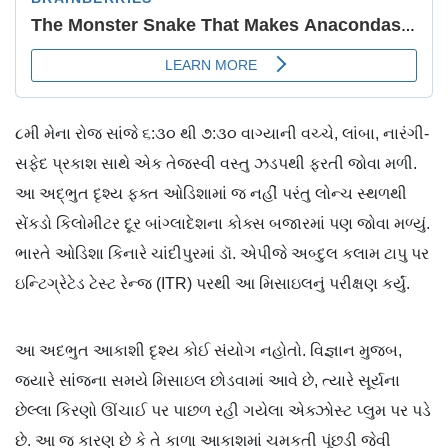
૮મી મેના રોજ સાંજે ૬:૩૦ થી ૭:૩૦ વાગ્યાની વચ્ચે, લાંબા, નારંગી-
સફેદ પ્રકાશ સાથે એક તેજસ્વી વસ્તુ ઝડપથી ફરતી જોવા મળી.
આ અદ્ભુત દૃશ્ય ફક્ત ઓડિશામાં જ નહીં પરંતુ લોન્ચ સ્થળથી
સેંકડો કિલોમીટર દૂર બાંગ્લાદેશના કોક્સ બજારમાં પણ જોવા મળ્યું.
ભારતે ઓડિશા કિનારે ચાંદીપુરમાં ડૉ. એપીજે અબ્દુલ કલામ ટાપુ પર
ઇન્ટિગ્રેટેડ ટેસ્ટ રેન્જ (ITR) પરથી આ મિસાઇલનું પરીક્ષણ કર્યું.
આ અદભુત આકાશી દૃશ્ય કોઈ સંયોગ નહોતો. વિજ્ઞાન મુજબ,
જ્યારે સાંજના સમયે મિસાઇલ છોડવામાં આવે છે, ત્યારે સૂર્યના
છેલ્લા કિરણો ઊંચાઈ પર પાછળ રહી ગયેલા એક્ઝોસ્ટ પ્લુમ પર પડે
છે. આ જ કારણ છે કે તે કાળા આકાશમાં ચમકતી પૂંછડી જેવી