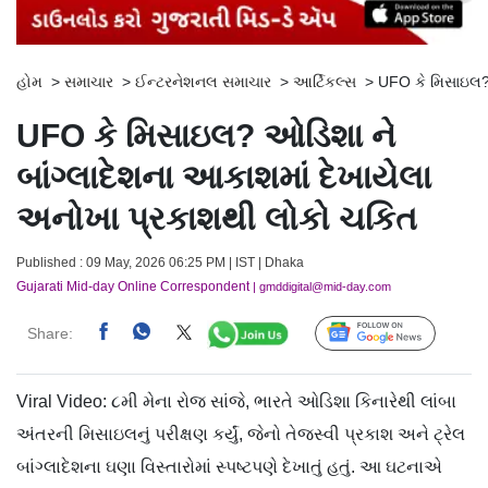
હોમ
>
સમાચાર
>
ઈન્ટરનેશનલ સમાચાર
>
આર્ટિકલ્સ
>
UFO કે મિસાઇલ? 
UFO કે મિસાઇલ? ઓડિશા ને
બાંગ્લાદેશના આકાશમાં દેખાયેલા
અનોખા પ્રકાશથી લોકો ચકિત
Published : 09 May, 2026 06:25 PM | IST | Dhaka
Gujarati Mid-day Online Correspondent
| gmddigital@mid-day.com
Share:
Follow Us
Viral Video: ૮મી મેના રોજ સાંજે, ભારતે ઓડિશા કિનારેથી લાંબા
અંતરની મિસાઇલનું પરીક્ષણ કર્યું, જેનો તેજસ્વી પ્રકાશ અને ટ્રેલ
બાંગ્લાદેશના ઘણા વિસ્તારોમાં સ્પષ્ટપણે દેખાતું હતું. આ ઘટનાએ