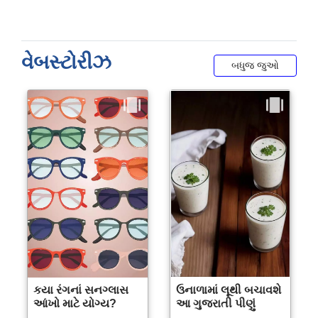
વેબસ્ટોરીઝ
બધુજ જુઓ
કયા રંગનાં સનગ્લાસ
ઉનાળામાં લૂથી બચાવશે
આંખો માટે યોગ્ય?
આ ગુજરાતી પીણું