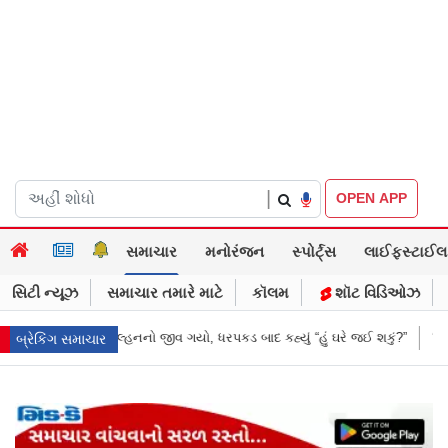
|
OPEN APP
સમાચાર
મનોરંજન
સ્પોર્ટ્સ
લાઈફસ્ટાઈલ
સિટી ન્યૂઝ
સમાચાર તમારે માટે
કૉલમ
શૉટ વિડિઓઝ
ો, ધરપકડ બાદ કહ્યું “હું ઘરે જઈ શકું?”
‘હું બાબા બાગેશ્વર નથી...’: IIT દિલ્હીમા
બ્રેકિંગ સમાચાર