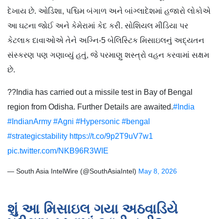
દેખાય છે. ઓડિશા, પશ્ચિમ બંગાળ અને બાંગ્લાદેશમાં હજારો લોકોએ
આ ઘટના જોઈ અને કેમેરામાં કેદ કરી. સોશિયલ મીડિયા પર
કેટલાક દાવાઓએ તેને અગ્નિ-5 બેલિસ્ટિક મિસાઇલનું અદ્યતન
સંસ્કરણ પણ ગણાવ્યું હતું, જે પરમાણુ શસ્ત્રો વહન કરવામાં સક્ષમ
છે.
??India has carried out a missile test in Bay of Bengal
region from Odisha. Further Details are awaited.
#India
#IndianArmy
#Agni
#Hypersonic
#bengal
#strategicstability
https://t.co/9p2T9uV7w1
pic.twitter.com/NKB96R3WIE
— South Asia IntelWire (@SouthAsiaIntel)
May 8, 2026
શું આ મિસાઇલ ગયા અઠવાડિયે