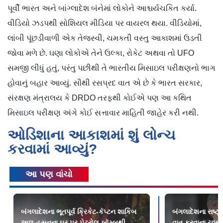
પૂર્વી ભારત અને બાંગ્લાદેશ બંનેમાં લોકોને આશ્ચર્યચકિત કર્યા.
વીડિયો ઝડપથી સોશિયલ મીડિયા પર વાયરલ થયા. વીડિયોમાં,
લાંબી પૂંછડીવાળી એક તેજસ્વી, ચમકતી વસ્તુ આકાશમાં ઉડતી
જોવા મળે છે. ઘણા લોકોએ તેને ઉલ્કા, રોકેટ અથવા તો UFO
સમજી લીધું હતું, પરંતુ પછીથી તે ભારતીય મિસાઇલ પરીક્ષણનો ભાગ
હોવાનું બહાર આવ્યું. સૌથી રસપ્રદ વાત એ છે કે ભારત સરકાર,
સંરક્ષણ મંત્રાલય કે DRDO તરફથી કોઈએ પણ આ કથિત
મિસાઇલ પરીક્ષણ અંગે કોઈ સત્તાવાર માહિતી જાહેર કરી નથી.
ઓડિશાના આકાશમાં શું લોન્ચ
કરવામાં આવ્યું?
આ પણ વાંચો
બંગલાદેશના ભૂતપૂર્વ ક્રિકેટ-કૅપ્ટન શાકિબ
બંગલાદેશના રાષ્ટ
અલ હસનના ઘર પર પેટ્રોલ-બૉમ્બથી
વાત કરવાના ચક્કરમ