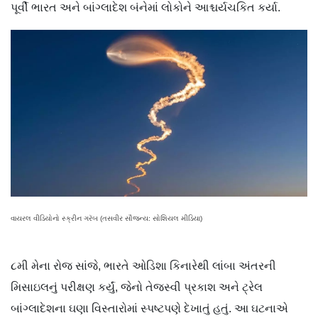
પૂર્વી ભારત અને બાંગ્લાદેશ બંનેમાં લોકોને આશ્ચર્યચકિત કર્યા.
વાયરલ વીડિયોનો સ્ક્રીન ગરૅબ (તસવીર સૌજન્ય: સોશિયલ મીડિયા)
૮મી મેના રોજ સાંજે, ભારતે ઓડિશા કિનારેથી લાંબા અંતરની
મિસાઇલનું પરીક્ષણ કર્યું, જેનો તેજસ્વી પ્રકાશ અને ટ્રેલ
બાંગ્લાદેશના ઘણા વિસ્તારોમાં સ્પષ્ટપણે દેખાતું હતું. આ ઘટનાએ