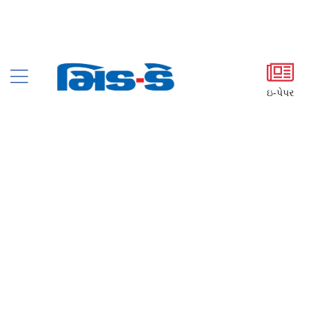
ઇ-પેપર