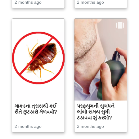
2 months ago
2 months ago
માકડના ત્રાસથી કઈ
પરફ્યુમની સુગંધને
રીતે છુટકારો મેળવવો?
લાંબો સમય સુધી
ટકાવવા શું કરશો?
2 months ago
2 months ago