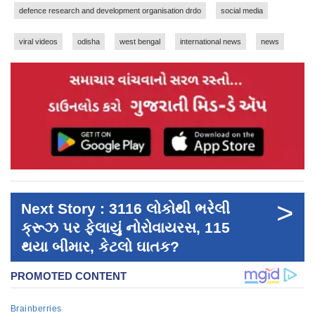
defence research and development organisation drdo
social media
viral videos
odisha
west bengal
international news
news
>
Next Story : 3116 લોકોથી ભરેલી
ક્રૂઝ પર ફેલાયું નોરોવાયરસ, 115
થયા બીમાર, કેટલો ઘાતક?