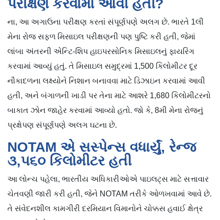
પરીક્ષણ કરવામાં આવી હતી?
ના, આ અગાઉના પરીક્ષણ કરતાં સંપૂર્ણપણે અલગ છે. ભારતે 1લી
મેના રોજ સફળ મિસાઇલ પરીક્ષણની પણ પુષ્ટિ કરી હતી, જેમાં
લાંબા અંતરની એન્ટિ-શિપ હાઇપરસોનિક મિસાઇલનું ફાયરિંગ
કરવામાં આવ્યું હતું. તે મિસાઇલ સમુદ્રમાં 1,500 કિલોમીટર દૂર
નૌકાદળના લક્ષ્યોને નિશાન બનાવવા માટે ડિઝાઇન કરવામાં આવી
હતી, અને બંગાળની ખાડી પર તેના માટે આશરે 1,680 કિલોમીટરનો
બાકાત ઝોન જાહેર કરવામાં આવ્યો હતો. જો કે, 8મી મેના રોજનું
પ્રક્ષેપણ સંપૂર્ણપણે અલગ ઘટના છે.
NOTAM એ સસ્પેન્સ વધાર્યું, રેન્જ
૩,૫૬૦ કિલોમીટર હતી
આ લોન્ચ પહેલા, ભારતીય અધિકારીઓએ પાઇલટ્સ માટે સત્તાવાર
ચેતવણી જારી કરી હતી, જેને NOTAM તરીકે ઓળખવામાં આવે છે.
તે સંવેદનશીલ કામગીરી દરમિયાન વિમાનોને ચોક્કસ હવાઈ ક્ષેત્ર