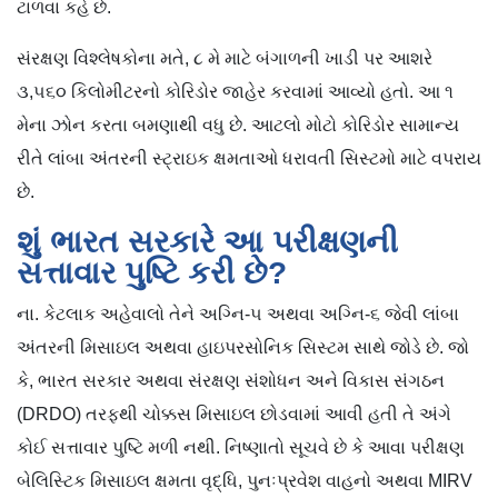
ટાળવા કહે છે.
સંરક્ષણ વિશ્લેષકોના મતે, ૮ મે માટે બંગાળની ખાડી પર આશરે
૩,૫૬૦ કિલોમીટરનો કોરિડોર જાહેર કરવામાં આવ્યો હતો. આ ૧
મેના ઝોન કરતા બમણાથી વધુ છે. આટલો મોટો કોરિડોર સામાન્ય
રીતે લાંબા અંતરની સ્ટ્રાઇક ક્ષમતાઓ ધરાવતી સિસ્ટમો માટે વપરાય
છે.
શું ભારત સરકારે આ પરીક્ષણની
સત્તાવાર પુષ્ટિ કરી છે?
ના. કેટલાક અહેવાલો તેને અગ્નિ-૫ અથવા અગ્નિ-૬ જેવી લાંબા
અંતરની મિસાઇલ અથવા હાઇપરસોનિક સિસ્ટમ સાથે જોડે છે. જો
કે, ભારત સરકાર અથવા સંરક્ષણ સંશોધન અને વિકાસ સંગઠન
(DRDO) તરફથી ચોક્કસ મિસાઇલ છોડવામાં આવી હતી તે અંગે
કોઈ સત્તાવાર પુષ્ટિ મળી નથી. નિષ્ણાતો સૂચવે છે કે આવા પરીક્ષણ
બેલિસ્ટિક મિસાઇલ ક્ષમતા વૃદ્ધિ, પુનઃપ્રવેશ વાહનો અથવા MIRV