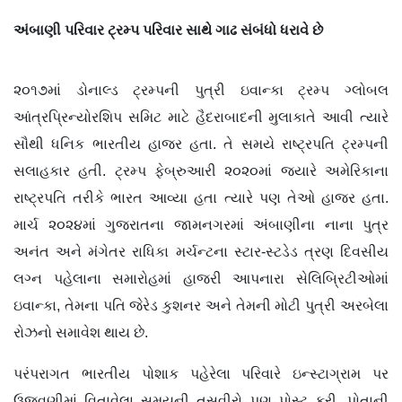
અંબાણી પરિવાર ટ્રમ્પ પરિવાર સાથે ગાઢ સંબંધો ધરાવે છે
૨૦૧૭માં ડોનાલ્ડ ટ્રમ્પની પુત્રી ઇવાન્કા ટ્રમ્પ ગ્લોબલ
આંત્રપ્રિન્યોરશિપ સમિટ માટે હૈદરાબાદની મુલાકાતે આવી ત્યારે
સૌથી ધનિક ભારતીય હાજર હતા. તે સમયે રાષ્ટ્રપતિ ટ્રમ્પની
સલાહકાર હતી.
ટ્રમ્પ ફેબ્રુઆરી ૨૦૨૦માં જ્યારે અમેરિકાના
રાષ્ટ્રપતિ તરીકે ભારત આવ્યા હતા ત્યારે પણ તેઓ હાજર હતા.
માર્ચ ૨૦૨૪માં ગુજરાતના જામનગરમાં અંબાણીના નાના પુત્ર
અનંત અને મંગેતર રાધિકા મર્ચન્ટના સ્ટાર-સ્ટડેડ ત્રણ દિવસીય
લગ્ન પહેલાના સમારોહમાં હાજરી આપનારા સેલિબ્રિટીઓમાં
ઇવાન્કા, તેમના પતિ જેરેડ કુશનર અને તેમની મોટી પુત્રી અરબેલા
રોઝનો સમાવેશ થાય છે.
પરંપરાગત ભારતીય પોશાક પહેરેલા પરિવારે ઇન્સ્ટાગ્રામ પર
ઉજવણીમાં વિતાવેલા સમયની તસવીરો પણ પોસ્ટ કરી. પોતાની