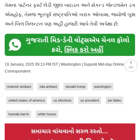
તેમના પાર્ટનર ફર્સ્ટ લેડી જીલ બાઇડન અને સેકન્ડ જેન્ટલમેન ડગ
એમહોફ, તેમજ ભૂતપૂર્વ રાષ્ટ્રપતિઓ બરાક ઓબામા, જ્યોર્જ બુશ
અને બિલ ક્લિન્ટન પણ અહીં હાજરી આપે તેવી અપેક્ષા છે.
19 January, 2025 09:13 PM IST | Washington | Gujarati Mid-day Online
ટોચ
Correspondent
mukesh ambani
nita ambani
donald trump
washington
united states of america
us elections
us president
joe biden
kamala harris
white house