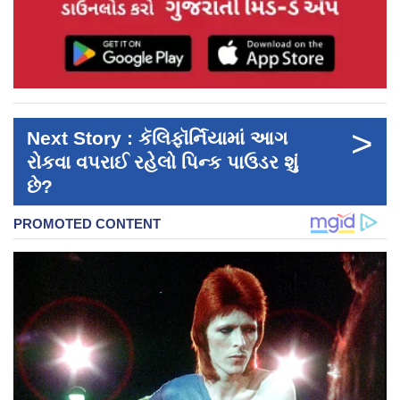
>
Next Story : કૅલિફૉર્નિયામાં આગ
રોકવા વપરાઈ રહેલો પિન્ક પાઉડર શું
છે?