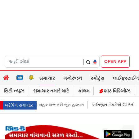
|
OPEN APP
સમાચાર
મનોરંજન
સ્પોર્ટ્સ
લાઈફસ્ટાઈલ
સિટી ન્યૂઝ
સમાચાર તમારે માટે
કૉલમ
શૉટ વિડિઓઝ
રૂ કરી ભૂખ હડતાળ
અભિજીત દિપકેએ CJPની નવી નીતિ જાહેર કરી, સપ્ટેમ્બરથી 
બ્રેકિંગ સમાચાર