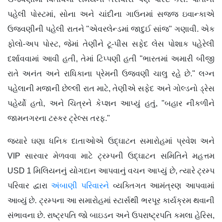
પહેલી પોસ્ટમાં, સોના અને ચાંદીના ગાઉનમાં સજ્જ ઇવાન્કાએ
ઉજવણીની પહેલી રાતને "એવરલેન્ડમાં જાદુઈ સાંજ" ગણાવી. એક
ફોલો-અપ પોસ્ટ, જેમાં તેણીને ટૂ-પીસ સફેદ લેસ પોશાક પહેરેલી
દર્શાવવામાં આવી હતી, તેમાં ટિપ્પણી હતી "ભારતમાં અમારી બીજી
રાતે અનંત અને રાધિકાના પ્રેમની ઉજવણી ચાલુ રહે છે." લગ્ન
પહેલાની મજાની છેલ્લી રાત માટે, તેણીએ સફેદ અને ગોલ્ડનો ડ્રેસ
પહેર્યો હતો, અને ચિત્રને કેપ્શન આપ્યું હતું, "બહાર નીકળીને
જામનગરના ટસ્કર ટ્રેલ્સ તરફ."
જ્યારે ઘણા ધનિક દાતાઓએ ઉદ્ઘાટન સમારોહમાં પ્રવેશ અને
VIP સારવાર મેળવવા માટે ટ્રમ્પની ઉદ્ઘાટન સમિતિને મહત્તમ
USD 1 મિલિયનનું યોગદાન આપવાનું વચન આપ્યું છે, ત્યારે ટ્રમ્પ
પરિવાર દ્વારા
અંબાણી પરિવારને
વ્યક્તિગત આમંત્રણ આપવામાં
આવ્યું છે. ટ્રમ્પના આ સમારોહમાં સ્ટાર્સથી ભરપૂર કાર્યક્રમ થવાની
સંભાવના છે. રાષ્ટ્રપતિ જો બાઇડન અને ઉપરાષ્ટ્રપતિ કમલા હેરિસ,