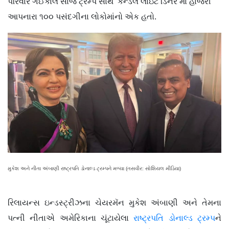
પરિવાર ગઈકાલે સાંજે ટ્રમ્પ સાથે ‘કેન્ડલ લાઇટ ડિનર’માં હાજરી
આપનારા ૧૦૦ પસંદગીના લોકોમાંનો એક હતો.
મુકેશ અને નીતા અંબાણી રાષ્ટ્રપતિ ડોનાલ્ડ ટ્રમ્પને મળ્યા (તસવીર: સોશિયલ મીડિયા)
રિલાયન્સ ઇન્ડસ્ટ્રીઝના ચેયરમૅન મુકેશ અંબાણી અને તેમના
પત્ની નીતાએ અમેરિકાના ચૂંટાયેલા
રાષ્ટ્રપતિ ડોનાલ્ડ ટ્રમ્પ
ને