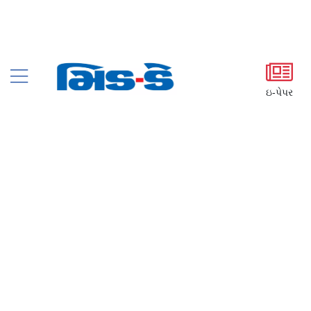
ઇ-પેપર