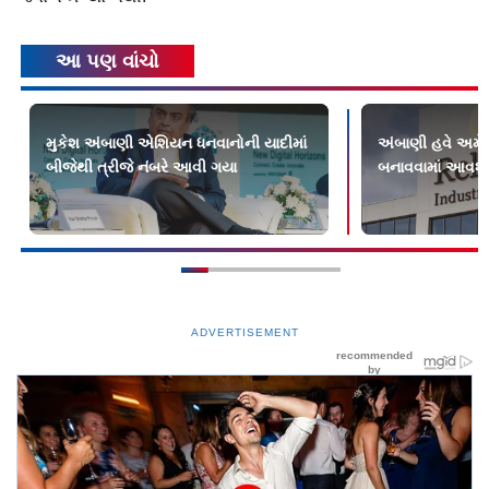
આ પણ વાંચો
મુકેશ અંબાણી એશિયન ધનવાનોની યાદીમાં
અંબાણી હવે અમેરિ
બીજેથી ત્રીજે નંબરે આવી ગયા
બનાવવામાં આવશ
ADVERTISEMENT