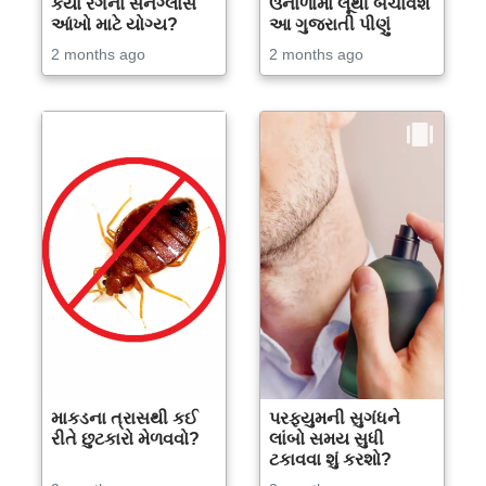
કયા રંગનાં સનગ્લાસ
ઉનાળામાં લૂથી બચાવશે
આંખો માટે યોગ્ય?
આ ગુજરાતી પીણું
2 months ago
2 months ago
માકડના ત્રાસથી કઈ
પરફ્યુમની સુગંધને
રીતે છુટકારો મેળવવો?
લાંબો સમય સુધી
ટકાવવા શું કરશો?