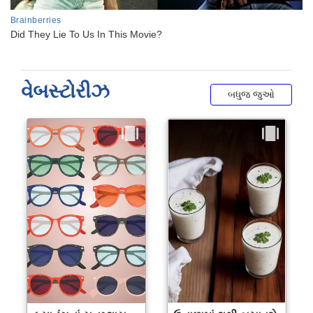
વેબસ્ટોરીઝ
બધુજ જુઓ