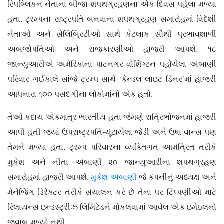
રિપબ્લિકન નેતાના બીજા શપથગ્રહણના એક દિવસ પહેલા મળ્યા
હતા. ટ્રમ્પના રાષ્ટ્રપતિ બનવાના શપથગ્રહણ સમારોહમાં વિદેશી
નેતાઓ અને સેલિબ્રિટીઓ સાથે કેટલાક સૌથી પ્રભાવશાળી
અબજોપતિઓ અને રાજકારણીઓ હાજરી આપશે. ૧૮
જાન્યુઆરીએ અમેરિકાના પાટનગર વોશિંગ્ટન પહોંચેલા અંબાણી
પરિવાર ગઈકાલે સાંજે ટ્રમ્પ સાથે ‘કેન્ડલ લાઇટ ડિનર’માં હાજરી
આપનારા ૧૦૦ પસંદગીના લોકોમાંનો એક હતો.
તેઓ કદાચ એકમાત્ર ભારતીય હતા જેમણે રાત્રિભોજનમાં હાજરી
આપી હતી જ્યાં ઉપરાષ્ટ્રપતિ-ચૂંટાયેલા જેડી અને ઉષા વાન્સ પણ
તેમને મળ્યા હતા. ટ્રમ્પ પરિવારના વ્યક્તિગત આમંત્રિત તરીકે
મુકેશ અને નીતા અંબાણી ૨૦ જાન્યુઆરીના શપથગ્રહણ
સમારોહમાં હાજરી આપશે.
મુકેશ અંબાણી
જે કંપનીનું અધ્યક્ષ અને
મેનેજિંગ ડિરેક્ટર તરીકે સંચાલન કરે છે તેના પર ટિપ્પણીઓ માટે
રિલાયન્સ ઇન્ડસ્ટ્રીઝ લિમિટેડને મોકલવામાં આવેલ એક ઇમેઇલનો
જવાબ મળ્યો નથી.