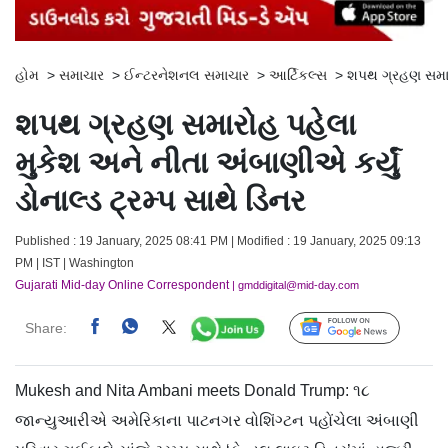
હોમ
>
સમાચાર
>
ઈન્ટરનેશનલ સમાચાર
>
આર્ટિકલ્સ
>
શપથ ગ્રહણ સમારોહ
શપથ ગ્રહણ સમારોહ પહેલા
મુકેશ અને નીતા અંબાણીએ કર્યું
ડોનાલ્ડ ટ્રમ્પ સાથે ડિનર
Published : 19 January, 2025 08:41 PM | Modified : 19 January, 2025 09:13
PM | IST | Washington
Gujarati Mid-day Online Correspondent
| gmddigital@mid-day.com
Share:
Follow Us
Mukesh and Nita Ambani meets Donald Trump: ૧૮
જાન્યુઆરીએ અમેરિકાના પાટનગર વોશિંગ્ટન પહોંચેલા અંબાણી