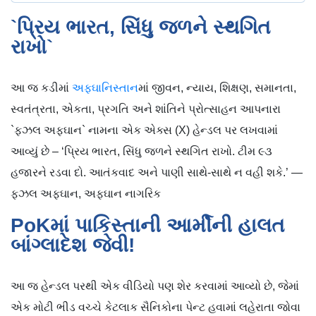
`પ્રિય ભારત, સિંધુ જળને સ્થગિત
રાખો`
આ જ કડીમાં
અફઘાનિસ્તાન
માં જીવન, ન્યાય, શિક્ષણ, સમાનતા,
સ્વતંત્રતા, એકતા, પ્રગતિ અને શાંતિને પ્રોત્સાહન આપનારા
`ફઝલ અફઘાન` નામના એક એક્સ (X) હેન્ડલ પર લખવામાં
આવ્યું છે – ‘પ્રિય ભારત, સિંધુ જળને સ્થગિત રાખો. ટીમ ૯૩
હજારને રડવા દો. આતંકવાદ અને પાણી સાથે-સાથે ન વહી શકે.’ —
ફઝલ અફઘાન, અફઘાન નાગરિક
PoKમાં પાકિસ્તાની આર્મીની હાલત
બાંગ્લાદેશ જેવી!
આ જ હેન્ડલ પરથી એક વીડિયો પણ શેર કરવામાં આવ્યો છે, જેમાં
એક મોટી ભીડ વચ્ચે કેટલાક સૈનિકોના પેન્ટ હવામાં લહેરાતા જોવા