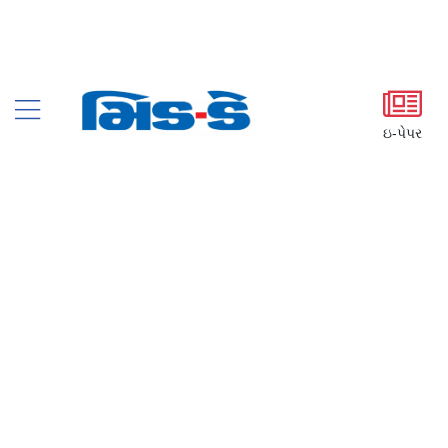
ઇ-પેપર