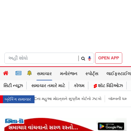
|
OPEN APP
સમાચાર
મનોરંજન
સ્પોર્ટ્સ
લાઈફસ્ટાઈલ
સિટી ન્યૂઝ
સમાચાર તમારે માટે
કૉલમ
શૉટ વિડિઓઝ
ુપ્રીમ કોર્ટનો ઝટકો
બૉમ્બની ધમકી બાદ મુંબઈમાં હાઈ ઍલર્ટ: શહેરની સુરક્ષા 
બ્રેકિંગ સમાચાર