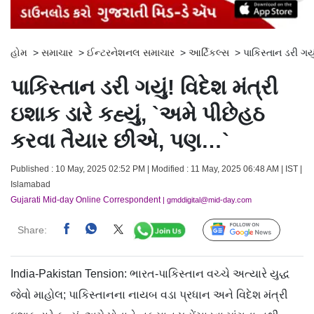
હોમ
>
સમાચાર
>
ઈન્ટરનેશનલ સમાચાર
>
આર્ટિકલ્સ
>
પાકિસ્તાન ડરી ગય
પાકિસ્તાન ડરી ગયું! વિદેશ મંત્રી
ઇશાક ડારે કહ્યું, `અમે પીછેહઠ
કરવા તૈયાર છીએ, પણ…`
Published : 10 May, 2025 02:52 PM | Modified : 11 May, 2025 06:48 AM | IST |
Islamabad
Gujarati Mid-day Online Correspondent
| gmddigital@mid-day.com
Share:
Follow Us
India-Pakistan Tension: ભારત-પાકિસ્તાન વચ્ચે અત્યારે યુદ્ધ
જેવો માહોલ; પાકિસ્તાનના નાયબ વડા પ્રધાન અને વિદેશ મંત્રી