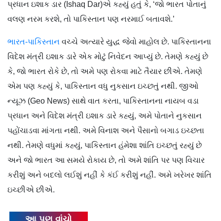
પ્રધાન ઇશાક ડાર (Ishaq Dar)એ કહ્યું હતું કે, ‘જો ભારત પોતાનું
વલણ નરમ કરશે, તો પાકિસ્તાન પણ નરમાઈ બતાવશે.’
ભારત-પાકિસ્તાન
વચ્ચે અત્યારે યુદ્ધ જેવો માહોલ છે. પાકિસ્તાનના
વિદેશ મંત્રી ઇશાક ડારે એક મોટું નિવેદન આપ્યું છે. તેમણે કહ્યું છે
કે, જો ભારત રોકે છે, તો અમે પણ રોકવા માટે તૈયાર છીએ. તેમણે
એમ પણ કહ્યું કે, પાકિસ્તાન વધુ નુકસાન ઇચ્છતું નથી. જીઓ
ન્યૂઝ (Geo News) સાથે વાત કરતા, પાકિસ્તાનના નાયબ વડા
પ્રધાન અને વિદેશ મંત્રી ઇશાક ડારે કહ્યું, અમે પોતાને નુકસાન
પહોંચાડવા માંગતા નથી. અમે વિનાશ અને પૈસાનો બગાડ ઇચ્છતા
નથી. તેમણે વધુમાં કહ્યું, પાકિસ્તાન હંમેશા શાંતિ ઇચ્છતું રહ્યું છે
અને જો ભારત આ સમયે રોકાય છે, તો અમે શાંતિ પર પણ વિચાર
કરીશું અને બદલો લઈશું નહીં કે કંઈ કરીશું નહીં. અમે ખરેખર શાંતિ
ઇચ્છીએ છીએ.
આ પણ વાંચો