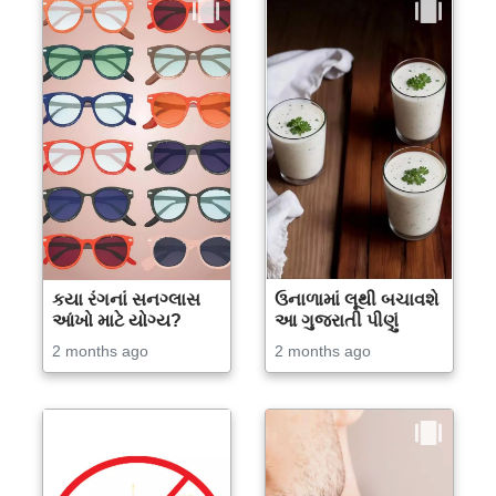
કયા રંગનાં સનગ્લાસ
ઉનાળામાં લૂથી બચાવશે
આંખો માટે યોગ્ય?
આ ગુજરાતી પીણું
2 months ago
2 months ago