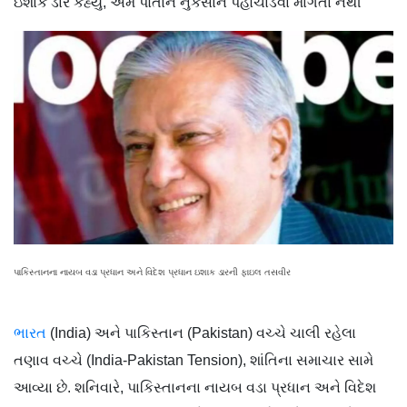
ઇશાક ડારે કહ્યું, અમે પોતાને નુકસાન પહોંચાડવા માંગતા નથી
પાકિસ્તાનના નાયબ વડા પ્રધાન અને વિદેશ પ્રધાન ઇશાક ડારની ફાઇલ તસવીર
ભારત
(India) અને પાકિસ્તાન (Pakistan) વચ્ચે ચાલી રહેલા
તણાવ વચ્ચે (India-Pakistan Tension), શાંતિના સમાચાર સામે
આવ્યા છે. શનિવારે, પાકિસ્તાનના નાયબ વડા પ્રધાન અને વિદેશ