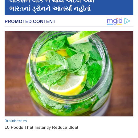
લોકેશન લીક ન થાય એટલે અમે
ભારતનાં ડ્રોનને આંતર્યાં નહોતાં