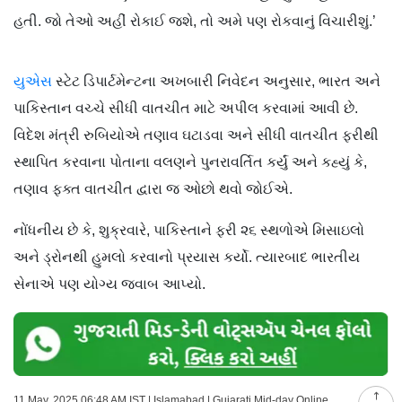
હતી. જો તેઓ અહીં રોકાઈ જશે, તો અમે પણ રોકવાનું વિચારીશું.’
યુએસ
સ્ટેટ ડિપાર્ટમેન્ટના અખબારી નિવેદન અનુસાર, ભારત અને
પાકિસ્તાન વચ્ચે સીધી વાતચીત માટે અપીલ કરવામાં આવી છે.
વિદેશ મંત્રી રુબિયોએ તણાવ ઘટાડવા અને સીધી વાતચીત ફરીથી
સ્થાપિત કરવાના પોતાના વલણને પુનરાવર્તિત કર્યું અને કહ્યું કે,
તણાવ ફક્ત વાતચીત દ્વારા જ ઓછો થવો જોઈએ.
નોંધનીય છે કે, શુક્રવારે, પાકિસ્તાને ફરી ૨૬ સ્થળોએ મિસાઇલો
અને ડ્રોનથી હુમલો કરવાનો પ્રયાસ કર્યો. ત્યારબાદ ભારતીય
સેનાએ પણ યોગ્ય જવાબ આપ્યો.
11 May, 2025 06:48 AM IST | Islamabad | Gujarati Mid-day Online