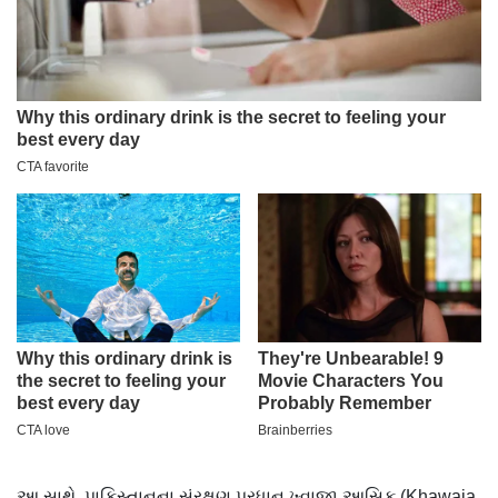
આ સાથે, પાકિસ્તાનના સંરક્ષણ પ્રધાન ખ્વાજા આસિફ (Khawaja