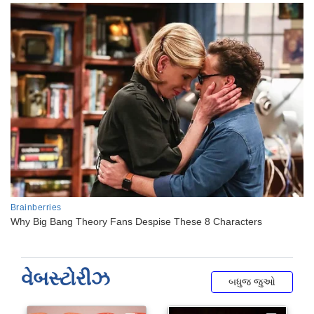
વેબસ્ટોરીઝ
બધુજ જુઓ