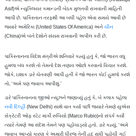
Asif)એ ન્યુક્લિયર કમાન્ડની બેઠક મુલતવી રાખવાની માહિતી
આપી છે. પાકિસ્તાન તરફથી આ બધી પહેલ એવા સમયે આવી છે
જ્યારે અમેરિકા (United States Of America) અને
ચીન
(China)એ બંને દેશોને સંયમ રાખવાની અપીલ કરી છે.
પાકિસ્તાનના વિદેશ મંત્રીએ શનિવારે કહ્યું હતું કે, જો ભારત વધુ
હુમલા બંધ કરશે તો તેમનો દેશ તણાવ ઓછો કરવાનો વિચાર કરશે.
જોકે, ઇશાક ડારે ચેતવણી આપી હતી કે જો ભારત કોઈ હુમલો કરશે
તો, ‘અમે પણ જવાબ આપીશું.’
ડારે પાકિસ્તાનના જીઓ ન્યૂઝને જણાવ્યું હતું કે, બે કલાક પહેલા
નવી દિલ્હી
(New Delhi) સાથે વાત કર્યા પછી જ્યારે તેમણે યુએસ
સેક્રેટરી ઓફ સ્ટેટ માર્કો રુબિયો (Marco Rubio)નો સંપર્ક કર્યો
ત્યારે તેમણે આ સંદેશ તેમને પણ પહોંચાડ્યો હતો. ડારે કહ્યું, ‘અમે
જવાબ આપ્યો કારણ કે અમારી ધીરજ તેની હદ સુધી પહોંચી ગઈ