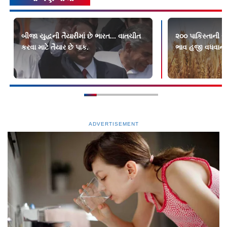
બીજા યુદ્ધની તૈયારીમાં છે ભારત... વાતચીત
૨૦૦ પાકિસ્તાની 
કરવા માટે તૈયાર છે પાક.
ભાવ હજી વધવાની
ADVERTISEMENT