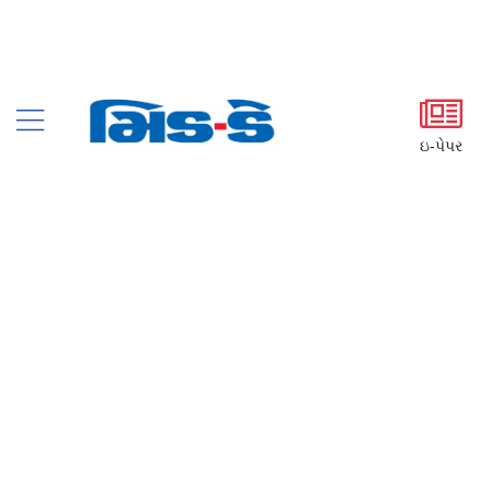
ઇ-પેપર