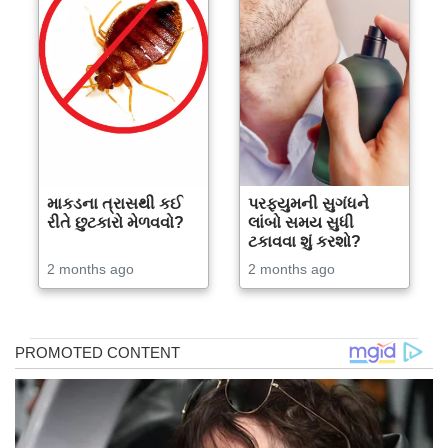
માકડના ત્રાસથી કઈ
પરફ્યુમની સુગંધને
રીતે છુટકારો મેળવવો?
લાંબો સમય સુધી
ટકાવવા શું કરશો?
2 months ago
2 months ago