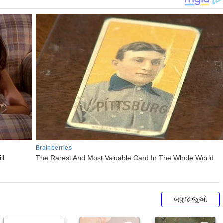
બધુજ જુઓ