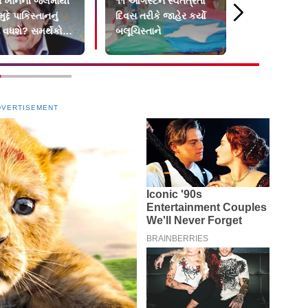
 ખાનની જેલમાંથી
૧૧ ઑગસ્ટને સ્વતંત્રતા
H-1B અને L
ુદ્દે પાકિસ્તાનનું
દિવસ તરીકે જાહેર કર્યો
રિન્યુઅલ પર
ન વધશે? સમર્થકોએ
બલૂચિસ્તાને
ફી લાદવાની ટ
ચેતવણી
સરકારની તૈય
DVERTISEMENT