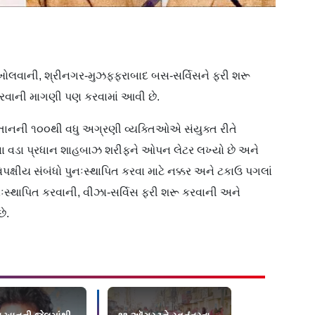
ી ખોલવાની, શ્રીનગર-મુઝફ્ફરાબાદ બસ-સર્વિસને ફરી શરૂ
રવાની માગણી પણ કરવામાં આવી છે.
્તાનની ૧૦૦થી વધુ અગ્રણી વ્યક્તિઓએ સંયુક્ત રીતે
ાનના વડા પ્રધાન શાહબાઝ શરીફને ઓપન લેટર લખ્યો છે અને
્વિપક્ષીય સંબંધો પુનઃસ્થાપિત કરવા માટે નક્કર અને ટકાઉ પગલાં
નઃસ્થાપિત કરવાની, વીઝા-સર્વિસ ફરી શરૂ કરવાની અને
ે.