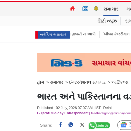
સમાચાર
મ
સિટી ન્યૂઝ
સમ
ીઓએ પૈસા મોકલાવ્યા પણ હાજરી ન આપી
“બીજા કેજરીવાલ નથી જોઈતા”: CJPના
બ્રેકિંગ સમાચાર
હોમ
>
સમાચાર
>
ઈન્ટરનેશનલ સમાચાર
>
આર્ટિકલ્સ
ભારત અને પાકિસ્તાનના વ
Published : 02 July, 2026 07:07 AM | IST | Delhi
Gujarati Mid-day Correspondent
| feedbackgmd@mid-day.co
Share: