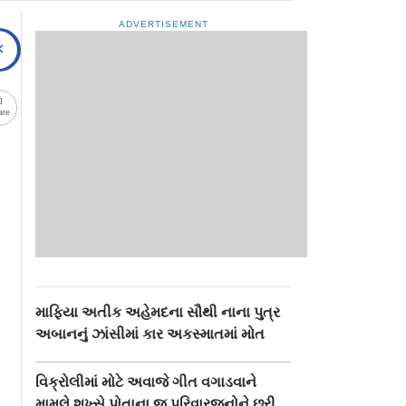
ADVERTISEMENT
are
માફિયા અતીક અહેમદના સૌથી નાના પુત્ર
અબાનનું ઝાંસીમાં કાર અકસ્માતમાં મોત
વિક્રોલીમાં મોટે અવાજે ગીત વગાડવાને
મામલે શખ્સે પોતાના જ પરિવારજનોને છરી