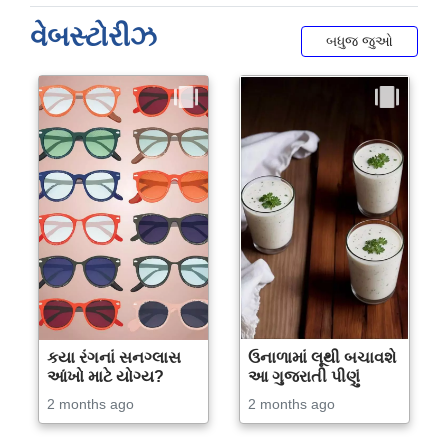
વેબસ્ટોરીઝ
બધુજ જુઓ
કયા રંગનાં સનગ્લાસ
ઉનાળામાં લૂથી બચાવશે
આંખો માટે યોગ્ય?
આ ગુજરાતી પીણું
2 months ago
2 months ago