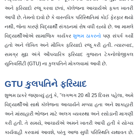
અને ફરિયાદો રજૂ કરવા છતાં, કૉલેજના આચાર્યએ ફક્ત ખાતરી
આપી છે. તેમનો દાવો છે કે વાસ્તવિક પરિસ્થિતિમાં કોઈ ફેરફાર થયો
નથી, જેના કારણે વિદ્યાર્થી સંગઠનમાં રોષ વધી રહ્યો છે. આ મામલે
વિદ્યાર્થીઓએ સામાજિક કાર્યકર
શુભમ ઠાકરનો
પણ સંપર્ક કર્યો
હતો અને લેખિત અને મૌખિક ફરિયાદો રજૂ કરી હતી. ત્યારબાદ,
સમગ્ર મુદ્દા અંગે ઔપચારિક ફરિયાદ ગુજરાત ટેકનોલોજીકલ
યુનિવર્સિટી (GTU) ના કુલપતિને મોકલવામાં આવી છે.
GTU કુલપતિને ફરિયાદ
શુભમ ઠાકરે જણાવ્યું હતું કે, "લગભગ 20 થી 25 દિવસ પહેલા, અમે
વિદ્યાર્થીઓ સાથે કૉલેજના આચાર્યને મળ્યા હતા અને શાકાહારી
અને માંસાહારી ભોજન માટે અલગ વ્યવસ્થા અને રસોડાની માગણી
કરી હતી. તે સમયે, આચાર્યએ અમને ખાતરી આપી હતી કે યોગ્ય
કાર્યવાહી કરવામાં આવશે, પરંતુ આજ સુધી પરિસ્થિતિ યથાવત છે.