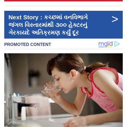
>
Next Story : કચ્છમાં વનવિભાગે
જંગલ વિસ્તારમાંથી ૩૦૦ હેક્ટરનું
ગેરકાયદે અતિક્રમણ કર્યું દૂર