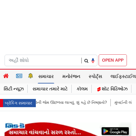
|
OPEN APP
સમાચાર
મનોરંજન
સ્પોર્ટ્સ
લાઈફસ્ટાઈલ
સિટી ન્યૂઝ
સમાચાર તમારે માટે
કૉલમ
શૉટ વિડિઓઝ
કહે છે નિષ્ણાતો?
મુંબઈની લોકલમાં આ શું થઈ રહ્યું છે! ચાલુ ટ્રેનમાં મહિલા પર
બ્રેકિંગ સમાચાર