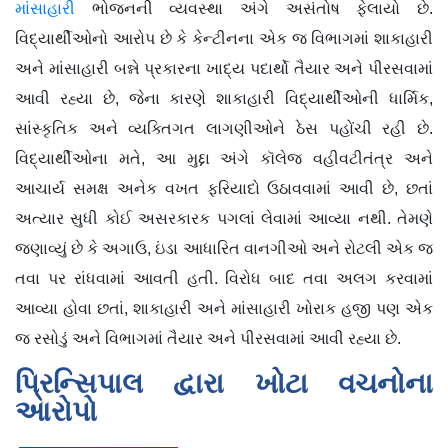
માંસાહારી
ભોજનની વ્યવસ્થા અંગે અસંતોષ ફેલાયો છે.
વિદ્યાર્થીઓનો આરોપ છે કે કેન્ટીનના એક જ વિભાગમાં શાકાહારી
અને માંસાહારી બન્ને પ્રકારના ખાદ્ય પદાર્થો તૈયાર અને પીરસવામાં
આવી રહ્યા છે, જેના કારણે શાકાહારી વિદ્યાર્થીઓની ધાર્મિક,
સાંસ્કૃતિક અને વ્યક્તિગત લાગણીઓને ઠેસ પહોંચી રહી છે.
વિદ્યાર્થીઓના મતે, આ મુદ્દા અંગે કૉલેજ વહીવટીતંત્ર અને
આચાર્ય સમક્ષ અનેક વખત ફરિયાદો ઉઠાવવામાં આવી છે, છતાં
અત્યાર સુધી કોઈ અસરકારક પગલાં લેવામાં આવ્યા નથી. તેમણે
જણાવ્યું છે કે અગાઉ, ઇંડા આધારિત વાનગીઓ અને રોટલી એક જ
તવા પર રાંધવામાં આવતી હતી. વિરોધ બાદ તવા અલગ કરવામાં
આવ્યા હોવા છતાં, શાકાહારી અને માંસાહારી ખોરાક હજી પણ એક
જ રસોડું અને વિભાગમાં તૈયાર અને પીરસવામાં આવી રહ્યા છે.
પ્રિન્સિપાલ દ્વારા ખોટા વચનોના
આરોપો