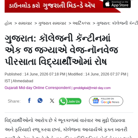
હોમ
>
સમાચાર
>
ગુજરાત સમાચાર
>
આર્ટિકલ્સ
>
ગુજરાત: કૉલેજની કૅન્
ગુજરાત: કૉલેજની કૅન્ટીનમાં
એક જ જગ્યાએ વેજ-નૉનવેજ
પીરસાતા વિદ્યાર્થીઓમાં રોષ
Published : 14 June, 2026 07:18 PM | Modified : 14 June, 2026 07:37 PM |
IST | Ahmedabad
Gujarati Mid-day Online Correspondent
| gmddigital@mid-day.com
Share:
Follow Us
વિદ્યાર્થીઓનો આરોપ છે કે ભૂતકાળમાં વારંવાર આ મુદ્દો ઉઠાવવા
અને ફરિયાદો રજૂ કરવા છતાં, કૉલેજના આચાર્યએ ફક્ત ખાતરી