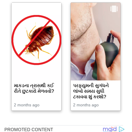
માકડના ત્રાસથી કઈ
પરફ્યુમની સુગંધને
રીતે છુટકારો મેળવવો?
લાંબો સમય સુધી
ટકાવવા શું કરશો?
2 months ago
2 months ago