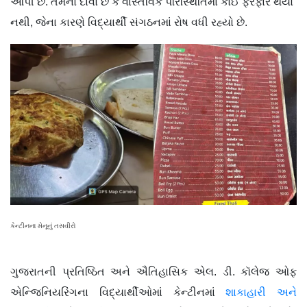
આપી છે. તેમનો દાવો છે કે વાસ્તવિક પરિસ્થિતિમાં કોઈ ફેરફાર થયો
નથી, જેના કારણે વિદ્યાર્થી સંગઠનમાં રોષ વધી રહ્યો છે.
કેન્ટીનના મેનૂનું તસવીરો
ગુજરાતની પ્રતિષ્ઠિત અને ઐતિહાસિક એલ. ડી. કૉલેજ ઓફ
એન્જિનિયરિંગના વિદ્યાર્થીઓમાં કેન્ટીનમાં
શાકાહારી અને