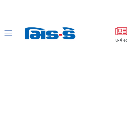
ઇ-પેપર