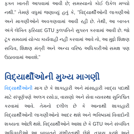
ફક્ત ખાતરી આપવામાં આવી છે; સમસ્યાનો કોઈ ઉકેલ મળ્યો
નથી." તેમણે વધુમાં જણાવ્યું હતું કે, "વિદ્યાર્થીઓની લાગણીઓ
અને માગણીઓને અવગણવામાં આવી રહી છે. તેથી, આ બાબત
અંગે લેખિત ફરિયાદ GTU કુલપતિને સુપરત કરવામાં આવી છે. જો
ટૂંક સમયમાં યોગ્ય કાર્યવાહી નહીં કરવામાં આવે તો, આ મુદ્દો શિક્ષણ
સચિવ, શિક્ષણ મંત્રી અને અન્ય વરિષ્ઠ અધિકારીઓ સમક્ષ પણ
ઉઠાવવામાં આવશે."
વિદ્યાર્થીઓની મુખ્ય માગણી
વિદ્યાર્થીઓની
માગ છે કે શાકાહારી અને માંસાહારી ખાદ્ય પદાર્થો
માટે સંપૂર્ણપણે અલગ રસોડા, વાસણો અને સેવા વ્યવસ્થા સુનિશ્ચિત
કરવામાં આવે. તેમનો દલીલ છે કે આનાથી શાકાહારી
વિદ્યાર્થીઓની લાગણીઓનો આદર થશે અને ભવિષ્યમાં વિવાદોની
શક્યતા ઓછી થશે. વિદ્યાર્થીઓને આશા છે કે GTU અને સંબંધિત
અધિકારીઓ આ બાબતને ગંભીરતાથી લેશે, તપાસ કરશે અને