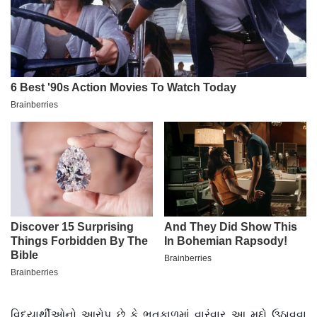
વિદ્યાર્થીઓનો આરોપ છે કે ભૂતકાળમાં વારંવાર આ મુદ્દો ઉઠાવવા