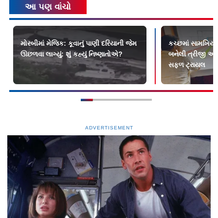
આ પણ વાંચો
મોરબીમાં મેજિક: કૂવાનું પાણી દરિયાની જેમ
કચ્છમાં સામખિયા
ઊછળવા લાગ્યું: શું કહ્યું નિષ્ણાતોએ?
બનેલી ત્રીજી અન
સફળ ટ્રાયલ
ADVERTISEMENT