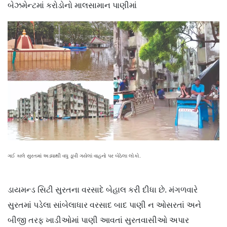
બેઝમેન્ટમાં કરોડોનો માલસામાન પાણીમાં
ગઈ કાલે સુરતમાં અડધાથી વધુ ડૂબી ગયેલાં વાહનો પર બેઠેલા લોકો.
ડાયમન્ડ સિટી સુરતના વરસાદે બેહાલ કરી દીધા છે. મંગળવારે
સુરતમાં પડેલા સાંબેલાધાર વરસાદ બાદ પાણી ન ઓસરતાં અને
બીજી તરફ ખાડીઓમાં પાણી આવતાં સુરતવાસીઓ અપાર