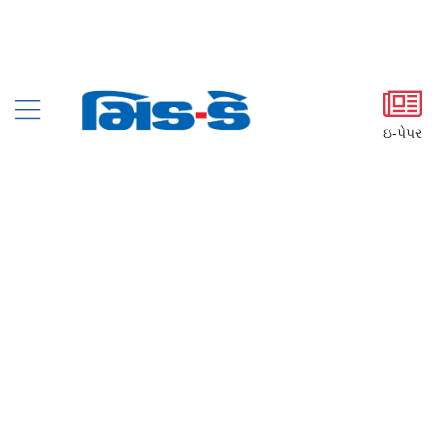
ઇ-પેપર