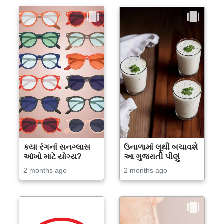
કયા રંગનાં સનગ્લાસ
ઉનાળામાં લૂથી બચાવશે
આંખો માટે યોગ્ય?
આ ગુજરાતી પીણું
2 months ago
2 months ago