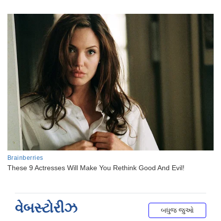
વેબસ્ટોરીઝ
બધુજ જુઓ