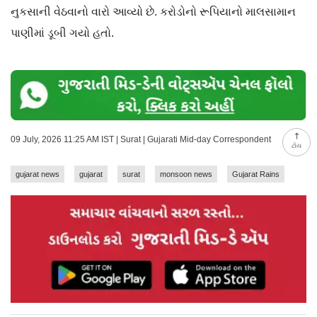
નુકસાની વેઠવાનો વારો આવ્યો છે. કરોડોનો રૂપિયાનો માલસામાન
પાણીમાં ડૂબી ગયો હતો.
09 July, 2026 11:25 AM IST | Surat | Gujarati Mid-day Correspondent
ટોચ
gujarat news
gujarat
surat
monsoon news
Gujarat Rains