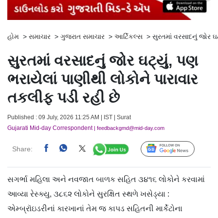
હોમ
>
સમાચાર
>
ગુજરાત સમાચાર
>
આર્ટિકલ્સ
>
સુરતમાં વરસાદનું જોર ઘ
સુરતમાં વરસાદનું જોર ઘટ્યું, પણ
ભરાયેલાં પાણીથી લોકોને પારાવાર
તકલીફ પડી રહી છે
Published : 09 July, 2026 11:25 AM | IST | Surat
Gujarati Mid-day Correspondent
| feedbackgmd@mid-day.com
Share:
Follow Us
સગર્ભા મહિલા અને નવજાત બાળક સહિત ૩૪૧૬ લોકોને કરવામાં
આવ્યા રેસ્ક્યુ, ૩૮૬૨ લોકોને સુરક્ષિત સ્થળે ખસેડ્યા :
એમ્બ્રૉઇડરીનાં કારખાનાં તેમ જ કાપડ સહિતની માર્કેટોના