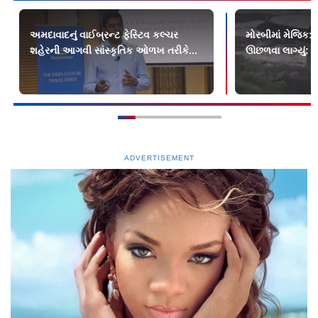
અમદાવાદનું વાઈબ્રન્ટ ફેસ્ટિવ કલ્ચર
મોરબીમાં મેજિક: ક
શહેરની આગવી સાંસ્કૃતિક ઓળખ તરીકે...
ઊછળવા લાગ્યું: શુ
ADVERTISEMENT