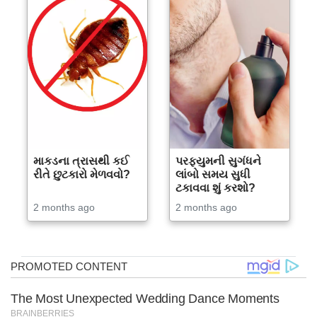
માકડના ત્રાસથી કઈ
પરફ્યુમની સુગંધને
રીતે છુટકારો મેળવવો?
લાંબો સમય સુધી
ટકાવવા શું કરશો?
2 months ago
2 months ago