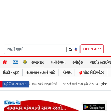
|
OPEN APP
સમાચાર
મનોરંજન
સ્પોર્ટ્સ
લાઈફસ્ટાઈલ
સિટી ન્યૂઝ
સમાચાર તમારે માટે
કૉલમ
શૉટ વિડિઓઝ
 ગયા મરદ માણસોને!
અમેરિકામાં બર્થ ટૂરિઝમ પર પ્રતિબંધ મૂક્યો ડોનલ્ડ ટ્રમ્પે
બ્રેકિંગ સમાચાર