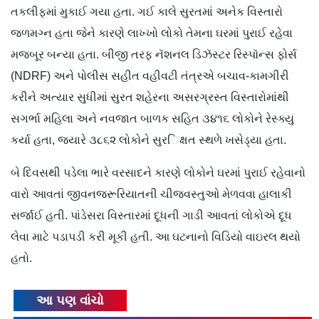
તકલીફમાં મુકાઈ ગયા હતા. ગઈ કાલે સુરતમાં અનેક વિસ્તારો
જળમગ્ન હતા જેને કારણે લાખ્ખો લોકો તેમના ઘરમાં પુરાઈ રહેવા
મજબૂર બન્યા હતા. બીજી તરફ નૅશનલ ડિઝૅસ્ટર રિસ્પૉન્સ ફોર્સ
(NDRF) અને પોલીસ સહીત વહીવટી તંત્રએ બચાવ-કામગીરી
કરીને અત્યાર સુધીમાં સુરત શહેરના અસરગ્રસ્ત વિસ્તારોમાંથી
સગર્ભા મહિલા અને નવજાત બાળક સહિત ૩૪૧૬ લોકોને રેસ્ક્યુ
કર્યા હતા, જ્યારે ૩૮૬૨ લોકોને સુર​િક્ષત સ્થળે ખસેડ્યા હતા.
બે દિવસથી પડેલા ભારે વરસાદને કારણે લોકોને ઘરમાં પુરાઈ રહેવાનો
વારો આવતાં જીવનજરૂરિયાતની ચીજવસ્તુઓ મેળવવા હાલાકી
સર્જાઈ હતી. પાંડેસરા વિસ્તારમાં દૂધની ગાડી આવતાં લોકોએ દૂધ
લેવા માટે પડાપડી કરી મૂકી હતી. આ ઘટનાનો વિડિયો વાઇરલ થયો
હતો.
આ પણ વાંચો