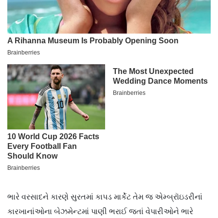
ભારે વરસાદને કારણે સુરતમાં કાપડ માર્કેટ તેમ જ એમ્બ્રૉઇડરીનાં
કારખાનાંઓના બેઝમેન્ટમાં પાણી ભરાઈ જતાં વેપારીઓને ભારે