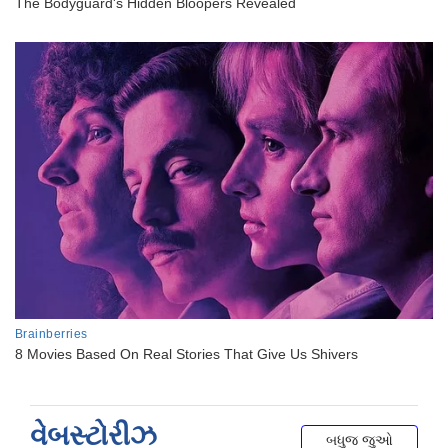
વેબસ્ટોરીઝ
બધુજ જુઓ