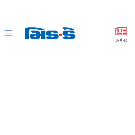
ઇ-પેપર