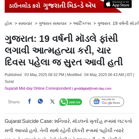
હોમ
>
સમાચાર
>
ગુજરાત સમાચાર
>
આર્ટિકલ્સ
>
ગુજરાત: 19 વર્ષની મૉ
ગુજરાત: 19 વર્ષની મૉડલે ફાંસી
લગાવી આત્મહત્યા કરી, ચાર
દિવસ પહેલા જ સુરત આવી હતી
Published : 03 May, 2025 08:32 PM | Modified : 04 May, 2025 06:43 AM | IST |
Surat
Gujarati Mid-day Online Correspondent
| gmddigital@mid-day.com
Share:
Follow Us
Gujarat Suicide Case: શનિવારે, મૉડલનો મૃતદેહ રૂમમાં લટકતો
મળી આવ્યો હતો. તેની સાથે રહેતી છોકરી રૂમમાં પહોંચી ત્યારે