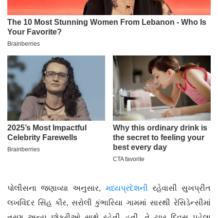
પોલીસના જણાવ્યા અનુસાર,
મધ્યપ્રદેશની
રહેવાસી સુખપ્રીત
લખવિંદર સિંહ કૌર, સરોલી કુંભારિયા ગામમાં સારથી રેસિડેન્સીમાં
ત્રણ અન્ય છોકરીઓ સાથે રહેતી હતી. તે ચાર દિવસ પહેલા