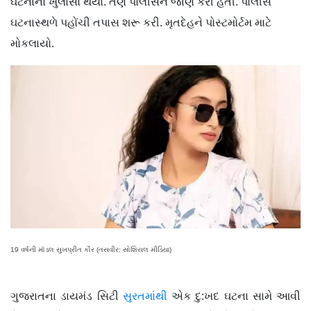
ઘટનાનો ખુલાસો થયો. તેણે પોલીસને જાણ કરી હતી. પોલીસે
ઘટનાસ્થળે પહોંચી તપાસ શરૂ કરી. મૃતદેહને પોસ્ટમોર્ટમ માટે
મોકલાયો.
19 વર્ષની મૉડલ સુખપ્રીત કૌર (તસવીર: સોશિયલ મીડિયા)
ગુજરાતના ડાયમંડ સિટી
સુરતમાંથી
એક દુ:ખદ ઘટના સામે આવી