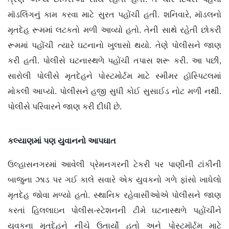
મૉડલિંગનું કામ કરવા માટે સુરત પહોંચી હતી. શનિવારે, મૉડલનો
મૃતદેહ રૂમમાં લટકતો મળી આવ્યો હતો. તેની સાથે રહેતી છોકરી
રૂમમાં પહોંચી ત્યારે ઘટનાનો ખુલાસો થયો. તેણે પોલીસને જાણ
કરી હતી. પોલીસે ઘટનાસ્થળે પહોંચી તપાસ શરૂ કરી. આ પછી,
સારોલી પોલીસે મૃતદેહને પોસ્ટમોર્ટમ માટે સ્મીમર હૉસ્પિટલમાં
મોકલી આપ્યો. પોલીસને હજી સુધી કોઈ સુસાઈડ નોટ મળી નથી.
પોલીસે પરિવારને જાણ કરી દીધી છે.
કલ્યાણમાં પણ યુવાનનો આપઘાત
ઉલ્હાસનગરમાં આવેલી પ્રેમનગરની ટેકરી પર પાણીની ટાંકીની
બાજુના ઝાડ પર ગઈ કાલે સવારે એક યુવકનો ગળે ફાંસો ખાધેલો
મૃતદેહ જોવા મળ્યો હતો. સ્થાનિક રહેવાસીઓએ પોલીસને જાણ
કરતાં હિલલાઇન પોલીસ-સ્ટેશનની ટીમે ઘટનાસ્થળે પહોંચીને
યુવકના મૃતદેહને નીચે ઉતાર્યો હતો અને પોસ્ટમૉર્ટમ માટે