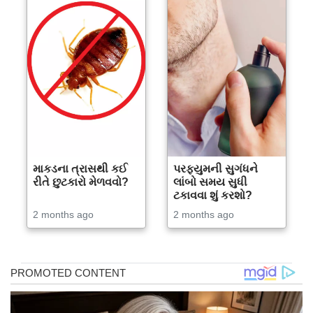
માકડના ત્રાસથી કઈ
પરફ્યુમની સુગંધને
રીતે છુટકારો મેળવવો?
લાંબો સમય સુધી
ટકાવવા શું કરશો?
2 months ago
2 months ago