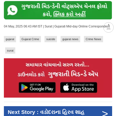
04 May, 2025 06:43 AM IST | Surat | Gujarati Mid-day Online Correspondent
ટોચ
gujarat
Gujarat Crime
suicide
gujarat news
Crime News
surat
>
Next Story : વડોદરાના હિરવ શાહ