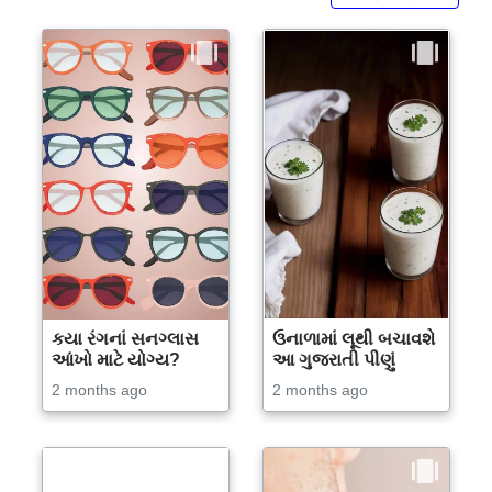
કયા રંગનાં સનગ્લાસ
ઉનાળામાં લૂથી બચાવશે
આંખો માટે યોગ્ય?
આ ગુજરાતી પીણું
2 months ago
2 months ago