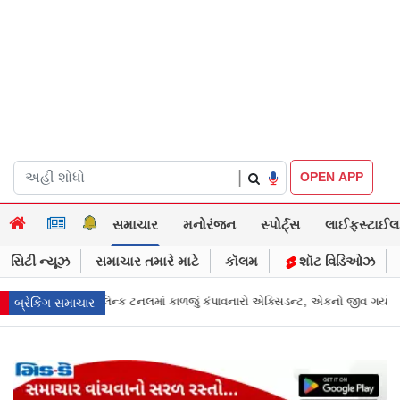
|
OPEN APP
સમાચાર
મનોરંજન
સ્પોર્ટ્સ
લાઈફસ્ટાઈલ
સિટી ન્યૂઝ
સમાચાર તમારે માટે
કૉલમ
શૉટ વિડિઓઝ
ો એક્સિડન્ટ, એકનો જીવ ગયો
Gujarat News: મોરબીમાં મેજિક! કૂવાનું પાણી દરિયાન
બ્રેકિંગ સમાચાર