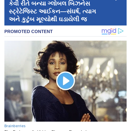
કેવી રીતે બન્યા ગ્લોબલ બિઝનેસ
સ્ટ્રેટેજિસ્ટ આઈકન—સંઘર્ષ, ત્યાગ
અને કુટુંબ મૂલ્યોથી ઘડાયેલી જ