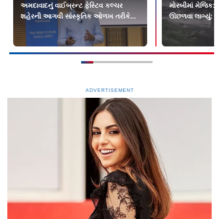
અમદાવાદનું વાઈબ્રન્ટ ફેસ્ટિવ કલ્ચર
મોરબીમાં મેજિક: ક
શહેરની આગવી સાંસ્કૃતિક ઓળખ તરીકે...
ઊછળવા લાગ્યું: શુ
ADVERTISEMENT