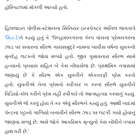
હૉસ્પિટલમાં મોકલી આપ્યો હતો.
હિલલાઇન પોલીસ-સ્ટેશનના સિનિયર ઇન્સ્પેક્ટર અનિલ જગતાપે
‘
મિડ-ડે’
ને કહ્યું હતું કે ‘ઉલ્હાસનગરના કૅમ્પ પાંચના પ્રેમનગરના
ઝાડ પર સવારના સૌરભ ગાયસમુદ્રે નામના બાવીસ વર્ષના યુવકનો
મૃતદેહ લટકતો જોવા મળ્યો હતો. જીવ ગુમાવનારા સૌરભ સામે
હત્યાનો પ્રયાસ સહિત બે કેસ નોંધાયેલા છે. પ્રાથમિક તપાસમાં
જણાયું છે કે સૌરભ એક યુવતીને એકતરફી પ્રેમ કરતો
હતો.
યુવતીએ તેના પ્રેમનો સ્વીકાર ન કરતાં સૌરભે યુવતીને
વિડિયો-કૉલ કરીને પ્રેમ નહીં સ્વીકારે તો આત્મહત્યા કરવાનું કહ્યું.
યુવતીએ જે કરવું હોય તે કર એવું સૌરભને કહ્યું હતું. આથી બાદમાં
પૅન્ટના પટ્ટાનો ગાળિયો બનાવીને સૌરભ ઝાડ પર લટકી ગયો હોવાનું
જાણવા મળ્યું છે. અમે જોકે આકસ્મિક મૃત્યુનો કેસ નોંધીને તપાસ
હાથ ધરી છે.’