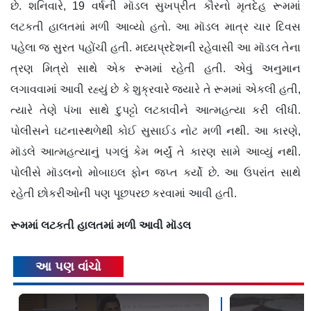
છે. શનિવારે, 19 વર્ષની મૉડલ સુખપ્રીત કૌરનો મૃતદેહ રૂમમાં
લટકતી હાલતમાં મળી આવ્યો હતો. આ મૉડલ માત્ર ચાર દિવસ
પહેલા જ સુરત પહોંચી હતી. મધ્યપ્રદેશની રહેવાસી આ મૉડલ તેના
ત્રણ મિત્રો સાથે એક રૂમમાં રહેતી હતી. એવું અનુમાન
લગાવવામાં આવી રહ્યું છે કે શુક્રવારે જ્યારે તે રૂમમાં એકલી હતી,
ત્યારે તેણે પંખા સાથે દુપટ્ટો લટકાવીને આત્મહત્યા કરી લીધી.
પોલીસને ઘટનાસ્થળેથી કોઈ સુસાઈડ નોટ મળી નથી. આ કારણે,
મૉડલે આત્મહત્યાનું પગલું કેમ ભર્યું તે કારણ સામે આવ્યું નથી.
પોલીસે મૉડલનો મોબાઇલ ફોન જપ્ત કર્યો છે. આ ઉપરાંત સાથે
રહેતી છોકરીઓની પણ પૂછપરછ કરવામાં આવી હતી.
રૂમમાં લટકતી હાલતમાં મળી આવી મૉડલ
આ પણ વાંચો