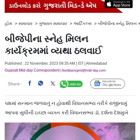
હોમ
>
સમાચાર
>
ગુજરાત સમાચાર
>
આર્ટિકલ્સ
>
બીજેપીના સ્નેહ મિલન ક
બીજેપીના સ્નેહ મિલન
કાર્યક્રમમાં વ્યથા ઠલવાઈ
Published : 22 November, 2023 09:35 AM | IST | Ahmedabad
Gujarati Mid-day Correspondent
| feedbackgmd@mid-day.com
Share:
Follow Us
પક્ષમાં સન્માન જળવાતું ન હોવાથી વિધાનસભ્ય તરીકે રાજીનામું
આપવા સુધીની ઇચ્છા વ્યક્ત કરી વિધાનસભ્ય ડૉ. દર્શના દેશમુખે