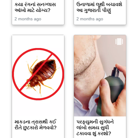
કયા રંગનાં સનગ્લાસ
ઉનાળામાં લૂથી બચાવશે
આંખો માટે યોગ્ય?
આ ગુજરાતી પીણું
2 months ago
2 months ago
માકડના ત્રાસથી કઈ
પરફ્યુમની સુગંધને
રીતે છુટકારો મેળવવો?
લાંબો સમય સુધી
ટકાવવા શું કરશો?