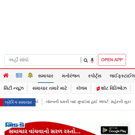
|
OPEN APP
સમાચાર
મનોરંજન
સ્પોર્ટ્સ
લાઈફસ્ટાઈલ
સિટી ન્યૂઝ
સમાચાર તમારે માટે
કૉલમ
શૉટ વિડિઓઝ
મકી બાદ મુંબઈમાં હાઈ ઍલર્ટ: શહેરની સુરક્ષા વધારી તપાસ શરૂ, જુઓ તસવીરો
એક
બ્રેકિંગ સમાચાર