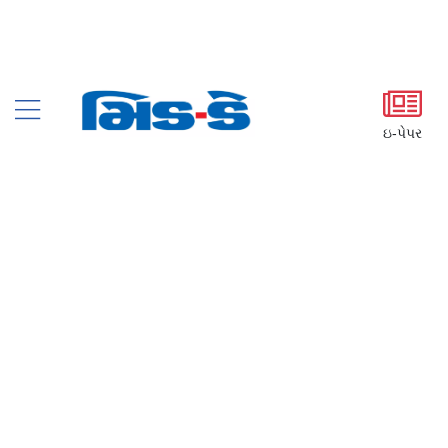
ઇ-પેપર