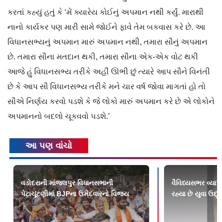
કરતાં કહ્યું હતું કે ‘મેં ક્યારેય કોઈનું અપમાન નથી કર્યું. મારાથી
નાનો કાર્યકર પણ મારી સામે જોઈને ફાવે તેમ બકવાસ કરે છે. આ
વિધાનસભ્યનું અપમાન મારું અપમાન નથી, તમારા સૌનું અપમાન
છે. તમારા સૌના મતદાન થકી, તમારા સૌના એક-એક વોટ થકી
આજે હું વિધાનસભ્ય તરીકે અહીં ઊભી છું ત્યારે આપ સૌને વિનંતી
છે કે આપ સૌ વિધાનસભ્ય તરીકે મને ચાર વર્ષ જોવા માગતાં હો તો
સૌએ નિર્ણય કરવો પડશે કે જે લોકો મારું અપમાન કરે છે એ લોકોને
અપમાનનો બદલો ચૂકવવો પડશે.’
આ પણ વાંચો
વડોદરાની માંજલપુર વિધાનસભાની
વૈવિધ્યસભર વ્યાપ
પેટાચૂંટણીમાં BJPના ઉમેદવારનો વિજય
રહ્યા છે યુવા ઉદ