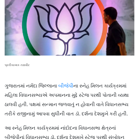
પ્રતીકાત્મક તસવીર
ગુજરાતમાં નર્મદા જિલ્લાના
બીજેપી
ના સ્નેહ મિલન કાર્યક્રમમાં
મહિલા વિધાનસભ્યએ અપમાનના મુદ્દે સ્ટેજ પરથી પોતાની વ્યથા
ઠાલવી હતી. પક્ષમાં સન્માન જળવાતું ન હોવાની વાતે વિધાનસભ્ય
તરીકે રાજીનામું આપવા સુધીની વાત ડૉ. દર્શના દેશમુખે કરી હતી.
આ સ્નેહ મિલન કાર્યક્રમમાં નાંદોદના વિધાનસભા ક્ષેત્રનાં
બીજેપીનાં વિધાનસભ્ય ડૉ. દર્શના દેશમુખે સ્ટેજ પરથી સંબોધન