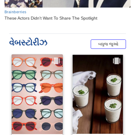
વેબસ્ટોરીઝ
બધુજ જુઓ