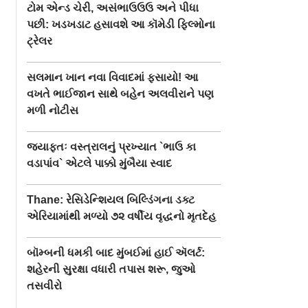
ટોમ એન્ડ ચેરી, અસંભાઉઉઉ અને પીધા
પછી: ખડખડાટ હસાવશે આ કૉમેડી ફિલ્મોના
ટ્રેલર
સલમાન ખાન નવા વિવાદમાં ફસાયો! આ
વખતે ભાઈજાન સાથે બહેન અલવીરાને પણ
મળી નોટીસ
જ્યાફતઃ વસ્ત્રાલનું પ્રખ્યાત `ભાઉ કા
વડાપાંવ` એટલે પાક્કો મુંબૈયા સ્વાદ
Thane: રેસિડેન્શિયલ બિલ્ડિંગના ડક્ટ
એરિયામાંથી મળ્યો ૭૨ વર્ષીય વૃદ્ધનો મૃતદેહ
બૉમ્બની ધમકી બાદ મુંબઈમાં હાઈ ઍલર્ટ:
શહેરની સુરક્ષા વધારી તપાસ શરૂ, જુઓ
તસવીરો