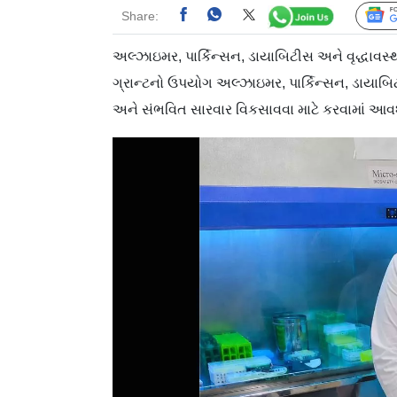
Share:
અલ્ઝાઇમર, પાર્કિન્સન, ડાયાબિટીસ અને વૃદ્ધાવસ
ગ્રાન્ટનો ઉપયોગ અલ્ઝાઇમર, પાર્કિન્સન, ડાયાબિ
અને સંભવિત સારવાર વિકસાવવા માટે કરવામાં આવશ