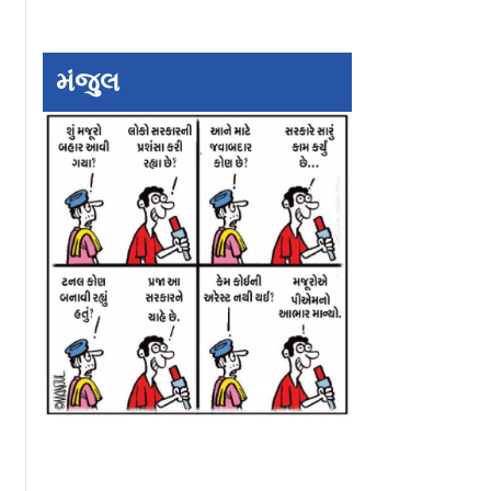
મંજુલ
ીકળશે
Vapi RCPPR Reactor:
ભારત જે પણ કરવા
ે
ચોમાસામાં ભીના કચરાની
સંકલ્પ કરે છે એને પ
આફતનો બન્યો અવસર,
કરીને બતાવે છે
મળશે ખાતર અને ઇંધણ