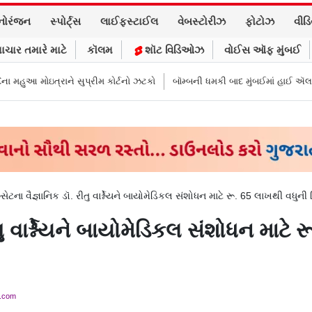
નોરંજન
સ્પોર્ટ્સ
લાઈફસ્ટાઈલ
વેબસ્ટોરીઝ
ફોટોઝ
વીડ
ાચાર તમારે માટે
કૉલમ
શૉટ વિડિઓઝ
વોઈસ ઑફ મુંબઈ
ે સુપ્રીમ કોર્ટનો ઝટકો
બૉમ્બની ધમકી બાદ મુંબઈમાં હાઈ ઍલર્ટ: શહેરની સુરક્
સેટના વૈજ્ઞાનિક ડૉ. રીતુ વાર્શ્નેયને બાયોમેડિકલ સંશોધન માટે રૂ. 65 લાખથી વધુની ર
તુ વાર્શ્નેયને બાયોમેડિકલ સંશોધન માટે
y.com