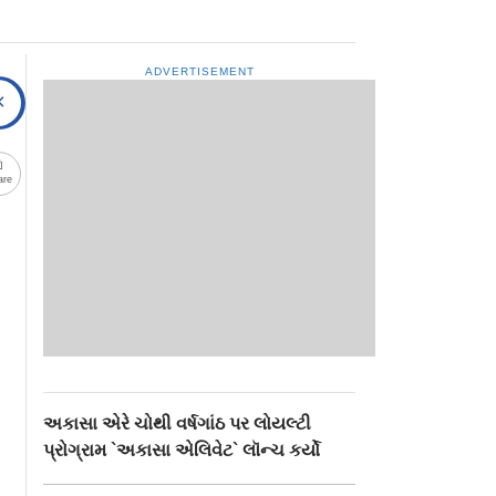
ADVERTISEMENT
are
અકાસા એરે ચોથી વર્ષગાંઠ પર લોયલ્ટી
પ્રોગ્રામ `અકાસા એલિવેટ` લૉન્ચ કર્યો