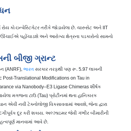
ોધન
ોય કો-ઇન્વેસ્ટિગેટર તરીકે જોડાયેલા છે. ચારુસેટ અને IIT
ચાઈએ પહોંચાડશે અને આરોગ્ય ક્ષેત્રના પડકારોનો સામનો
ની બીજી ગ્રાન્ટ
ડેશન (ANRF),
ભારત
સરકાર તરફથી પણ રૂ. 5.97 લાખની
ic Post-Translational Modifications on Tau in
earance via Nanobody–E3 Ligase Chimeras શીર્ષક
ળાયેલા મગજના ટાઉ (Tau) પ્રોટીનમાં થતા હાનિકારક
ાન એવી નવી ટેક્નોલોજી વિકસાવવામાં આવશે, જેના દ્વારા
ંદગીપૂર્વક દૂર કરી શકાય. અલ્ઝાઇમર જેવી ગંભીર બીમારીની
વપૂર્ણ માનવામાં આવે છે.