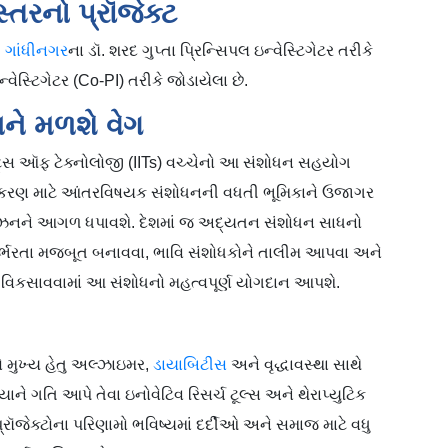
સ્તરનો પ્રૉજેક્ટ
ી
ગાંધીનગર
ના ડૉ. શરદ ગુપ્તા પ્રિન્સિપલ ઇન્વેસ્ટિગેટર તરીકે
 ઇન્વેસ્ટિગેટર (Co-PI) તરીકે જોડાયેલા છે.
ને મળશે વેગ
ૂટ્સ ઑફ ટેક્નોલોજી (IITs) વચ્ચેનો આ સંશોધન સહયોગ
 નિરાકરણ માટે આંતરવિષયક સંશોધનની વધતી ભૂમિકાને ઉજાગર
ા વિઝનને આગળ ધપાવશે. દેશમાં જ અદ્યતન સંશોધન સાધનો
નિર્ભરતા મજબૂત બનાવવા, ભાવિ સંશોધકોને તાલીમ આપવા અને
 વિકસાવવામાં આ સંશોધનો મહત્વપૂર્ણ યોગદાન આપશે.
મારો મુખ્ય હેતુ અલ્ઝાઇમર,
ડાયાબિટીસ
અને વૃદ્ધાવસ્થા સાથે
ને ગતિ આપે તેવા ઇનોવેટિવ રિસર્ચ ટૂલ્સ અને થેરાપ્યુટિક
પ્રૉજેક્ટોના પરિણામો ભવિષ્યમાં દર્દીઓ અને સમાજ માટે વધુ