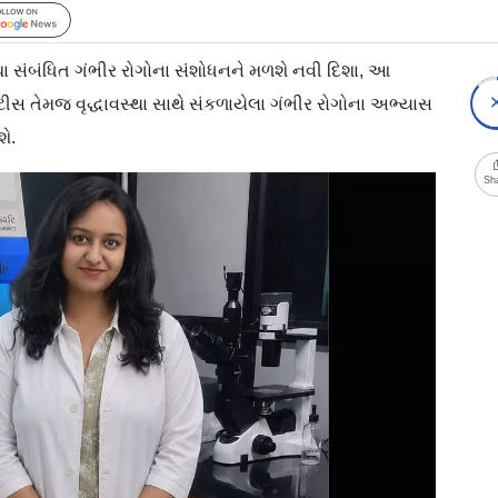
Follow Us
્થા સંબંધિત ગંભીર રોગોના સંશોધનને મળશે નવી દિશા, આ
ટીસ તેમજ વૃદ્ધાવસ્થા સાથે સંકળાયેલા ગંભીર રોગોના અભ્યાસ
ે.
Sh