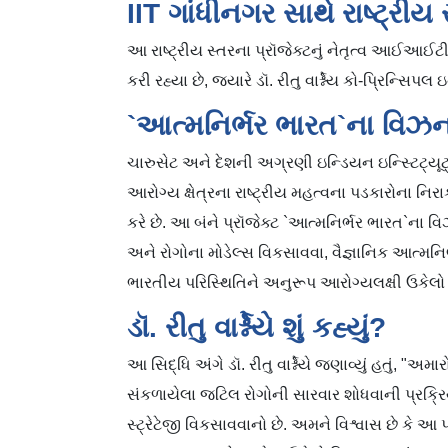
IIT ગાંધીનગર સાથે રાષ્ટ્રીય 
આ રાષ્ટ્રીય સ્તરના પ્રૉજેક્ટનું નેતૃત્વ આઈઆઈટ
કરી રહ્યા છે, જ્યારે ડૉ. રીતુ વાર્શ્નેય કો-પ્રિન્સિપલ
`આત્મનિર્ભર ભારત`ના વિઝન
ચારુસેટ અને દેશની અગ્રણી ઇન્ડિયન ઇન્સ્ટિટ્ય
આરોગ્ય ક્ષેત્રના રાષ્ટ્રીય મહત્વના પડકારોના
કરે છે. આ બંને પ્રૉજેક્ટ `આત્મનિર્ભર ભારત`ન
અને રોગોના મોડેલ્સ વિકસાવવા, વૈજ્ઞાનિક આત્મ
ભારતીય પરિસ્થિતિને અનુરૂપ આરોગ્યલક્ષી ઉકેલો
ડૉ. રીતુ વાર્શ્નેયે શું કહ્યું?
આ સિદ્ધિ અંગે ડૉ. રીતુ વાર્શ્નેયે જણાવ્યું હતું, "અ
સંકળાયેલા જટિલ રોગોની સારવાર શોધવાની પ્રક્રિયા
સ્ટ્રેટેજી વિકસાવવાનો છે. અમને વિશ્વાસ છે કે આ 