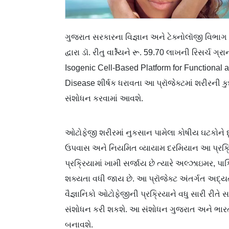
ગુજરાત સરકારના વિજ્ઞાન અને ટેક્નોલૉજી વિભાગ 
દ્વારા ડૉ. રીતુ વાર્શ્નેયને રૂ. 59.70 લાખની રિસર્ચ
Isogenic Cell-Based Platform for Functional
Disease શીર્ષક ધરાવતા આ પ્રૉજેક્ટમાં શરીરની 
સંશોધન કરવામાં આવશે.
ઓટોફેજી શરીરમાં નુકસાન પામેલા કોષીય ઘટકોને દૂર 
ઉપવાસ અને નિયમિત વ્યાયામ દરમિયાન આ પ્રક્રિય
પ્રક્રિયામાં ખામી સર્જાય છે ત્યારે અલ્ઝાઇમર, પ
શક્યતા વધી જાય છે. આ પ્રૉજેક્ટ અંતર્ગત અદ્ય
વૈજ્ઞાનિકો ઓટોફેજીની પ્રક્રિયાને વધુ સારી ર
સંશોધન કરી શકશે. આ સંશોધન ગુજરાત અને ભારતન
બનાવશે.