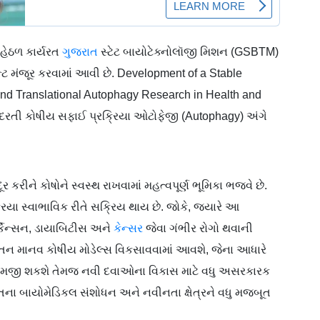
હેઠળ કાર્યરત
ગુજરાત
સ્ટેટ બાયોટેક્નોલૉજી મિશન (GSBTM)
 ગ્રાન્ટ મંજૂર કરવામાં આવી છે. Development of a Stable
 and Translational Autophagy Research in Health and
કુદરતી કોષીય સફાઈ પ્રક્રિયા ઓટોફેજી (Autophagy) અંગે
કરીને કોષોને સ્વસ્થ રાખવામાં મહત્વપૂર્ણ ભૂમિકા ભજવે છે.
ા સ્વાભાવિક રીતે સક્રિય થાય છે. જોકે, જ્યારે આ
ાર્કિન્સન, ડાયાબિટીસ અને
કેન્સર
જેવા ગંભીર રોગો થવાની
તન માનવ કોષીય મોડેલ્સ વિકસાવવામાં આવશે, જેના આધારે
ીતે સમજી શકશે તેમજ નવી દવાઓના વિકાસ માટે વધુ અસરકારક
ા બાયોમેડિકલ સંશોધન અને નવીનતા ક્ષેત્રને વધુ મજબૂત