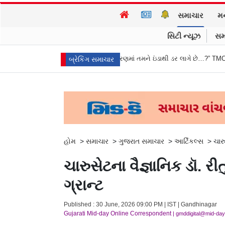
સમાચાર
મ
સિટી ન્યૂઝ
સમ
 વિદેશી ભંડોળ…
“રાજકારણમાં તમને ઇંડાથી ડર લાગે છે…?” TMCના મહુઆ મોઇત્રાન
બ્રેકિંગ સમાચાર
હોમ
>
સમાચાર
>
ગુજરાત સમાચાર
>
આર્ટિકલ્સ
>
ચારુ
ચારુસેટના વૈજ્ઞાનિક ડૉ. રી
ગ્રાન્ટ
Published : 30 June, 2026 09:00 PM | IST | Gandhinagar
Gujarati Mid-day Online Correspondent
| gmddigital@mid-da