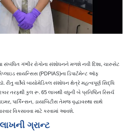
થા સંબંધિત ગંભીર રોગોના સંશોધનને મળશે નવી દિશા, ચારુસેટ
ફ એપ્લાઇડ સાયન્સિસ (PDPIAS)ના ડિપાર્ટમેન્ટ ઑફ
ુ વાર્શ્નેયે બાયોમેડિકલ સંશોધન ક્ષેત્રે મહત્વપૂર્ણ સિદ્ધિ
ાર તરફથી કુલ રૂ. 65 લાખથી વધુની બે પ્રતિષ્ઠિત રિસર્ચ
ઇમર, પાર્કિન્સન, ડાયાબિટીસ તેમજ વૃદ્ધાવસ્થા સાથે
રવાર વિકસાવવા માટે કરવામાં આવશે.
ાખની ગ્રાન્ટ