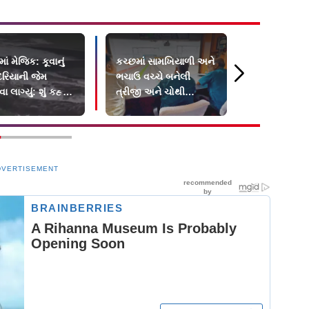
ાં મેજિક: કૂવાનું
કચ્છમાં સામખિયાળી અને
ગુજરાતમાં ન
દરિયાની જેમ
ભચાઉ વચ્ચે બનેલી
૧૨૦૦થી વધાર
લાગ્યું: શું કહ્યું
ત્રીજી અને ચોથી
તિરંગાયાત્રા
ાતોએ?
રેલલાઇન પર સફળ
ટ્રાયલ
DVERTISEMENT