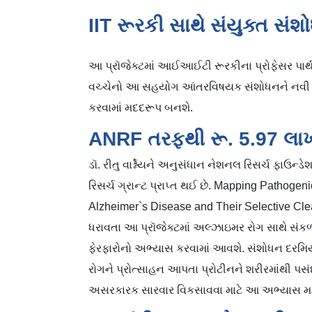
IIT રૂરકી સાથે સંયુક્ત સંશ
આ પ્રૉજેક્ટમાં આઈઆઈટી રૂરકીના પ્રોફેસર પાર્થ ર
વચ્ચેનો આ સહયોગ આંતરવિષયક સંશોધનને નવી ઊં
કરવામાં મદદરૂપ બનશે.
ANRF તરફથી રૂ. 5.97 લાખ
ડૉ. રીતુ વાર્શ્નેયને અનુસંધાન નેશનલ રિસર્ચ ફાઉન્
રિસર્ચ ગ્રાન્ટ પ્રાપ્ત થઈ છે. Mapping Pathogen
Alzheimer`s Disease and Their Selective Cl
ધરાવતા આ પ્રૉજેક્ટમાં અલ્ઝાઇમર રોગ સાથે સંક
ફેરફારોનો અભ્યાસ કરવામાં આવશે. સંશોધન દરમિય
રોગને પ્રોત્સાહન આપતા પ્રોટીનને શરીરમાંથી પસ
અસરકારક સારવાર વિકસાવવા માટે આ અભ્યાસ મહત્