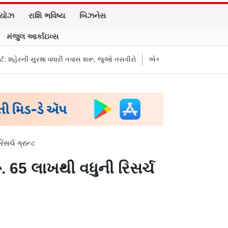
િયોઝ
રાશિ ભવિષ્ય
બિઝનેસ
મંજુલ આર્કાઇવ્સ
ષા વધારી તપાસ શરૂ, જુઓ તસવીરો
એક પર હુમલો, બધા પર હુમલો ગણાશે: પાકિસ્તાન
િસર્ચ ગ્રાન્ટ
 રૂ. 65 લાખથી વધુની રિસર્ચ