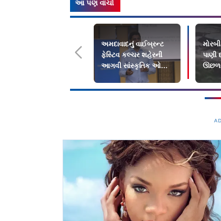
આ પણ વાંચો
અમદાવાદનું વાઈબ્રન્ટ
મોરબીમ
ફેસ્ટિવ કલ્ચર શહેરની
પાણી 
આગવી સાંસ્કૃતિક ઓળખ
ઊછળવા 
તરીકે...
નિષ્ણ
A