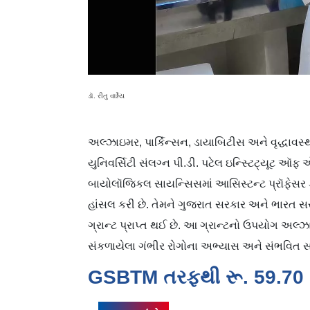
ડૉ. રીતુ વાર્શ્નેય
અલ્ઝાઇમર, પાર્કિન્સન, ડાયાબિટીસ અને વૃદ્ધાવસ્
યુનિવર્સિટી સંલગ્ન પી.ડી. પટેલ ઇન્સ્ટિટ્યૂટ ઑ
બાયોલૉજિકલ સાયન્સિસમાં આસિસ્ટન્ટ પ્રૉફેસર ડૉ. રીત
હાંસલ કરી છે. તેમને ગુજરાત સરકાર અને ભારત સરક
ગ્રાન્ટ પ્રાપ્ત થઈ છે. આ ગ્રાન્ટનો ઉપયોગ અલ્ઝા
સંકળાયેલા ગંભીર રોગોના અભ્યાસ અને સંભવિત સા
GSBTM તરફથી રૂ. 59.70 લ