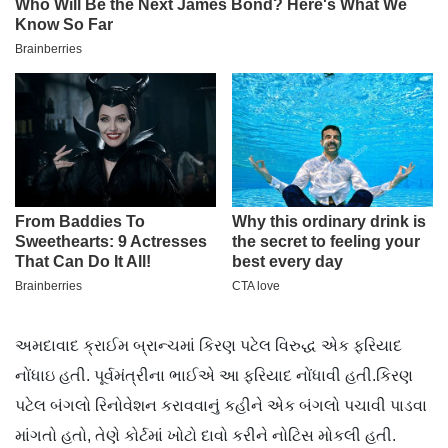
અમદાવાદ ક્રાઈમ બ્રાન્ચમાં કિરણ પટેલ વિરુદ્ધ એક ફરિયાદ
નોંધાઇ હતી. પૂર્વમંત્રીના ભાઈએ આ ફરિયાદ નોંધાવી હતી.કિરણ
પટેલ બંગલો રિનોવેશન કરાવવાનું કહીને એક બંગલો પચાવી પાડવા
માંગતો હતો, તેણે કોર્ટમાં ખોટો દાવો કરીને નોટિસ મોકલી હતી.