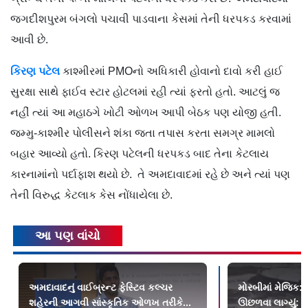
જગદીશપુરમ બંગલો પચાવી પાડવાના કેસમાં તેની ધરપકડ કરવામાં
આવી છે.
કિરણ પટેલ
કાશ્મીરમાં PMOનો અધિકારી હોવાનો દાવો કરી હાઈ
સુરક્ષા સાથે ફાઈવ સ્ટાર હોટલમાં રહી ત્યાં ફરતો હતો. આટલું જ
નહીં ત્યાં આ મહાઠગે ખોટી ઓળખ આપી બેઠક પણ યોજી હતી.
જમ્મુ-કાશ્મીર પોલીસને શંકા જતા તપાસ કરતા સમગ્ર મામલો
બહાર આવ્યો હતો. કિરણ પટેલની ધરપકડ બાદ તેના કેટલાય
કારનામાંનો પર્દાફાશ થયો છે. તે અમદાવાદમાં રહે છે અને ત્યાં પણ
તેની વિરુદ્ધ કેટલાક કેસ નોંધાયેલા છે.
આ પણ વાંચો
અમદાવાદનું વાઈબ્રન્ટ ફેસ્ટિવ કલ્ચર
મોરબીમાં મેજિક: ક
શહેરની આગવી સાંસ્કૃતિક ઓળખ તરીકે...
ઊછળવા લાગ્યું: શુ