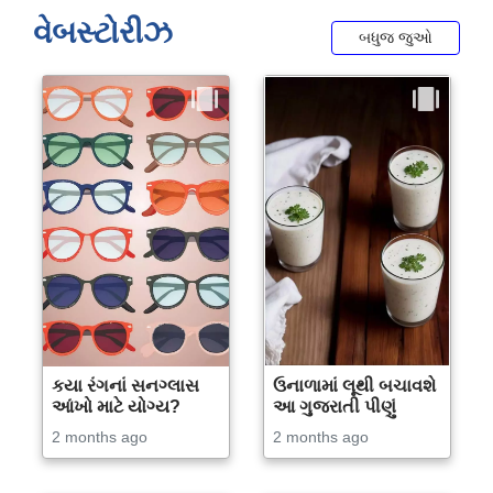
વેબસ્ટોરીઝ
બધુજ જુઓ
કયા રંગનાં સનગ્લાસ
ઉનાળામાં લૂથી બચાવશે
આંખો માટે યોગ્ય?
આ ગુજરાતી પીણું
2 months ago
2 months ago