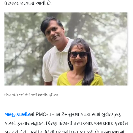
ધરપકડ કરવામાં આવી છે.
કિરણ પટેલ અને તેની પત્ની (તસવીર: ટ્વિટર)
જમ્મુ-કાશ્મીર
માં PMOના નામે Z+ સુરક્ષા કવચ સાથે બુલેટપ્રુફ
કારમાં ફરનાર મહાઠગ કિરણ પટેલની ધરપકબાદ અમદાવાદ ક્રાઈમ
બ્રાન્ચે તેની પત્ની માલિની પટેલની ધરપકડ કરી છે. અમદાવાદમાં