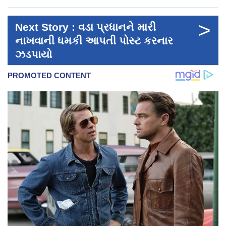
>
Next Story : વડા પ્રધાનને મારી
નાખવાની ધમકી આપતી પોસ્ટ કરનાર
ઝડપાયો