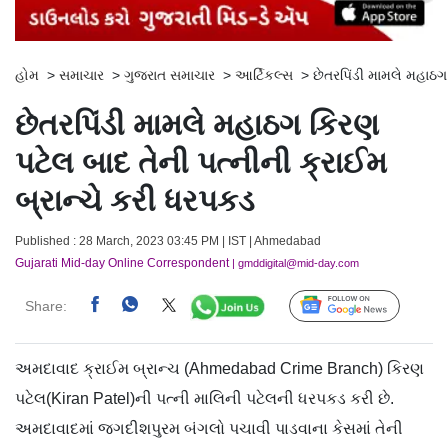
હોમ
>
સમાચાર
>
ગુજરાત સમાચાર
>
આર્ટિકલ્સ
>
છેતરપિંડી મામલે મહાઠગ
છેતરપિંડી મામલે મહાઠગ કિરણ
પટેલ બાદ તેની પત્નીની ક્રાઈમ
બ્રાન્ચે કરી ધરપકડ
Published : 28 March, 2023 03:45 PM | IST | Ahmedabad
Gujarati Mid-day Online Correspondent
| gmddigital@mid-day.com
Share:
Follow Us
અમદાવાદ ક્રાઈમ બ્રાન્ચ (Ahmedabad Crime Branch) કિરણ
પટેલ(Kiran Patel)ની પત્ની માલિની પટેલની ધરપકડ કરી છે.
અમદાવાદમાં જગદીશપુરમ બંગલો પચાવી પાડવાના કેસમાં તેની