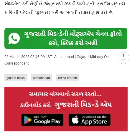
શોધખોળ કરી તેણીને જંબુસરથી ઝપડી પાડી હતી. ક્રાઈમ બ્રાન્ચે
માલિની પટેલની પૂછપરછ કરી આગળની તપાસ હાથ ધરી છે.
28 March, 2023 03:45 PM IST | Ahmedabad | Gujarati Mid-day Online
ટોચ
Correspondent
gujarat news
ahmedabad
crime branch