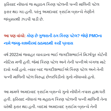
ફરિયાદ નોંધાતાં જ મહાઠગ કિરણ પટેલની પત્ની માલિની પટેલ
ફરાર થઇ ગઇ હતી. પરંતુ અમદાવાદ ક્રાઈમ બ્રાન્ચે તેણીને
જંબુસરથી ઝડપી પાડી છે.
આ પણ વાંચો:
કોણ છે ગુજરાતી ઠગ કિરણ પટેલ? જેણે PMOના
નામે જમ્મુ-કાશ્મીરમાં ઠાઠમાઠથી કર્યો પ્રવાસ
વર્ષ 2022માં જવાહર ચાવડાના ભાઈ જગદીશભાઈને મિર્ઝાપુર કોર્ટની
નોટિસ મળી હતી. જેમાં કિરણ પટેલ અને તેની પત્નીએ બંગલા માટે
દાવો કર્યો હતો. ત્યાર બાદ જગદીશભાઈએ કિરણ પટેલ અને તેની
પત્ની માલિની પટેલ વિરુદ્ધ છેતરપિંડીનો ગુનો નોંધાવ્યો હતો.
આ મામલે અમદાવાદ ક્રાઈમ બ્રાન્ચે ગુનો નોંધીને તપાસ હાથ ધરી
હતી. ફરિયાદ નોંધાતાં જ મહાઠગ કિરણ પટેલની પત્ની માલિની તેના
ઘરેથી ફરાર થઇ હતી. બાદમાં અમદાવાદ ક્રાઈમ બ્રાન્ચે તેની