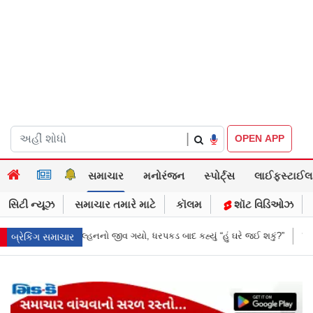
|
OPEN APP
સમાચાર
મનોરંજન
સ્પોર્ટ્સ
લાઈફસ્ટાઈલ
સિટી ન્યૂઝ
સમાચાર તમારે માટે
કૉલમ
શૉટ વિડિઓઝ
 બાદ કહ્યું “હું ઘરે જઈ શકું?”
‘હું બાબા બાગેશ્વર નથી...’: IIT દિલ્હીમાં વિદ્યા
બ્રેકિંગ સમાચાર