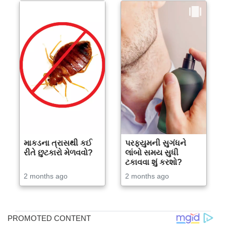
માકડના ત્રાસથી કઈ
પરફ્યુમની સુગંધને
રીતે છુટકારો મેળવવો?
લાંબો સમય સુધી
ટકાવવા શું કરશો?
2 months ago
2 months ago