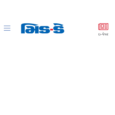
ઇ-પેપર