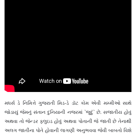
મધર્સ ડે નિમિત્તે ગુજરાતી મિડ-ડે ડૉટ કોમ એવી મમ્મીઓ સાથે
જોડાયું જેમનું સંતાન દુનિયાની નજરમાં `જુદું` છે. સજાતીય હોવું
અથવા તો જેન્ડર ફ્લુઇડ હોવું અથવા પોતાની જે જાતી છે તેનાથી
અલગ જાતીના પોતે હોવાની લાગણી અનુભવવા જેવી બાબતો વિશે