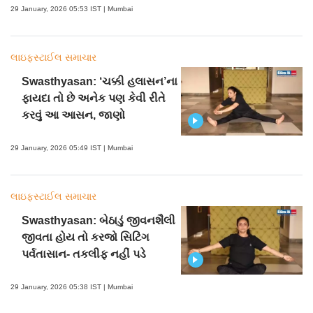
29 January, 2026 05:53 IST | Mumbai
લાઇફસ્ટાઈલ સમાચાર
Swasthyasan: ‘ચક્કી હલાસન’ના
ફાયદા તો છે અનેક પણ કેવી રીતે
કરવું આ આસન, જાણો
29 January, 2026 05:49 IST | Mumbai
લાઇફસ્ટાઈલ સમાચાર
Swasthyasan: બેઠાડું જીવનશૈલી
જીવતા હોય તો કરજો સિટિંગ
પર્વતાસાન- તકલીફ નહીં પડે
29 January, 2026 05:38 IST | Mumbai