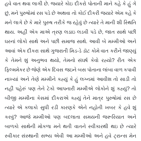
હવે વાત થવા લાગી છે. જ્યારે કોઇ દીકરો પોતાની માને કહે કે હું ગે
છું, મને પુરુષોમાં રસ પડે છે અથવા તો કોઈ દીકરી જ્યારે એમ કહે કે
મને લાગે છે કે મારે પુરુષ તરીકે જ રહેવું છે ત્યારે તે માની શી સ્થિતિ
થાય. અહીં એક માએ ત્રણ લડાઇ લડવી પડે છે, જાત સાથે પછી
ઘરનાં લોકો સાથે અને પછી સમાજ સાથે. આવી બે મમ્મીઓ અને
આવાં એક દીકરા સાથે ગુજરાતી મિડ-ડે ડૉટ કોમે વાત કરીને જાણ્યું
કે તેમને શું અનુભવ થયો, તેમનો સંઘર્ષ કેવો રહ્યો? રીત એક
ફિલ્મમેકર છે જેણે એક દિવસ જઇને બસ પોતાના લાંબા વાળ કપાવી
નાખ્યાં અને તેણે મમ્મીને કહ્યું કે હું લગ્નમાં આવીશ તો સાડી તો
નહીં પહેરું પણ તેને ટેકો આપનારી મમ્મીએ લોકોને શું કહ્યું? તો
બીજી મમ્મીના કેસમાં દીકરાએ કહ્યું તેને માત્ર પુરુષોમાં રસ છે
ત્યારે એ કલાકો સુધી રડી કારણકે એને નહોતી ખબર કે હવે શું
કરવું? આજે મમ્મીઓ પણ બદલાતા સમયની જરૂરિયાત અને
બાળકો સાથેની મોકળા મને થતી વાતને સ્વીકારથી થઇ છે ત્યારે
સ્વીકાર સંસ્થાની સભ્ય એવી આ મમ્મીઓ અને હવે ટ્રાન્સ મેન