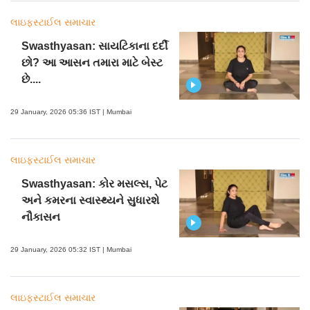
લાઇફસ્ટાઈલ સમાચાર
Swasthyasan: સાયટિકાના દર્દી
છો? આ આસન તમારા માટે બેસ્ટ
છે....
29 January, 2026 05:36 IST | Mumbai
લાઇફસ્ટાઈલ સમાચાર
Swasthyasan: કોર મસલ્સ, પેટ
અને કમરના સ્વાસ્થ્યને સુધારશે
નૌકાસન
29 January, 2026 05:32 IST | Mumbai
લાઇફસ્ટાઈલ સમાચાર