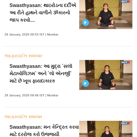
Swasthyasan: થાઇરોડના દર્દીએ
આ રીતે હાથને વાળીને ૐકારનો
જાપ કરવો....
29 January, 2026 09:53 IST | Mumbai
લાઇફસ્ટાઈલ સમાચાર
Swasthyasan: આ મુદ્રા `સલૉ
મેટાબૉલિઝમ` અને `લો એનર્જી`
માટે છે ખૂબ ફાયદાકારક
29 January, 2026 09:48 IST | Mumbai
લાઇફસ્ટાઈલ સમાચાર
Swasthyasan: મન કેન્દ્રિત કરવા
માટે દરરોજ કરો ઉજ્જયી