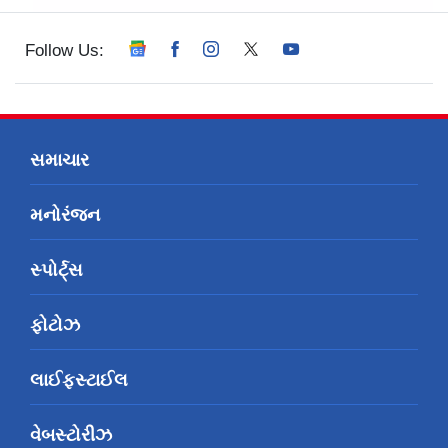
Follow Us:
સમાચાર
મનોરંજન
સ્પોર્ટ્સ
ફોટોઝ
લાઈફસ્ટાઈલ
વેબસ્ટોરીઝ