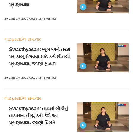
પ્રાણાયામ
29 January, 2026 06:18 IST | Mumbai
લાઇફસ્ટાઈલ સમાચાર
Swasthyasan: ભૂખ અને તરસ
પર કાબૂ મેળવવા માટે કરો શીતલી
પ્રાણાયામ, જાણો ફાયદા
29 January, 2026 05:56 IST | Mumbai
લાઇફસ્ટાઈલ સમાચાર
Swasthyasan: તાવમાં બૉડીનું
તાપમાન નીચું કરી દેશે આ
પ્રાણાયામ- જાણો વિગતે