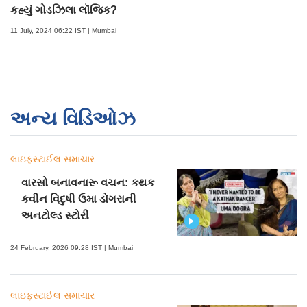
કહ્યું ગોડઝિલા લૉજિક?
11 July, 2024 06:22 IST | Mumbai
અન્ય વિડિઓઝ
લાઇફસ્ટાઈલ સમાચાર
વારસો બનાવનારૂ વચન: કથક
કવીન વિદુષી ઉમા ડોગરાની
અનટોલ્ડ સ્ટોરી
24 February, 2026 09:28 IST | Mumbai
લાઇફસ્ટાઈલ સમાચાર