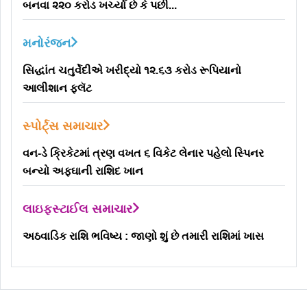
બનવા ૨૨૦ કરોડ ખર્ચ્યા છે કે પછી...
મનોરંજન
સિદ્ધાંત ચતુર્વેદીએ ખરીદ્યો ૧૨.૬૩ કરોડ રૂપિયાનો
આલીશાન ફ્લૅટ
સ્પોર્ટ્સ સમાચાર
વન-ડે ક્રિકેટમાં ત્રણ વખત ૬ વિકેટ લેનાર પહેલો સ્પિનર
બન્યો અફઘાની રાશિદ ખાન
લાઇફસ્ટાઈલ સમાચાર
અઠવાડિક રાશિ ભવિષ્ય : જાણો શું છે તમારી રાશિમાં ખાસ