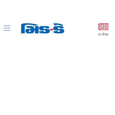
ઇ-પેપર