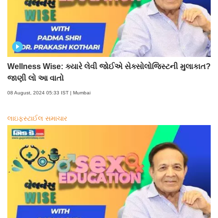
Wellness Wise: ક્યારે લેવી જોઈએ સેક્સોલોજિસ્ટની મુલાકાત?
જાણી લો આ વાતો
08 August, 2024 05:33 IST | Mumbai
લાઇફસ્ટાઈલ સમાચાર