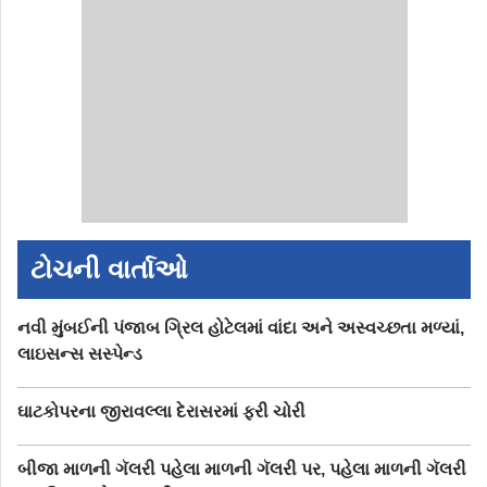
ટોચની વાર્તાઓ
નવી મુંબઈની પંજાબ ગ્રિલ હોટેલમાં વાંદા અને અસ્વચ્છતા મળ્યાં,
લાઇસન્સ સસ્પેન્ડ
ઘાટકોપરના જીરાવલ્લા દેરાસરમાં ફરી ચોરી
બીજા માળની ગૅલરી પહેલા માળની ગૅલરી પર, પહેલા માળની ગૅલરી