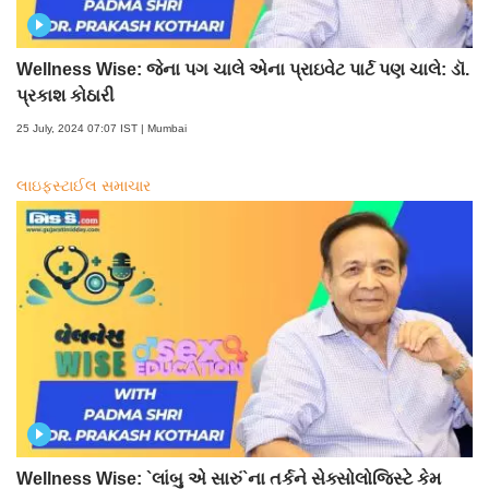
Wellness Wise: જેના પગ ચાલે એના પ્રાઇવેટ પાર્ટ પણ ચાલે: ડૉ.
પ્રકાશ કોઠારી
25 July, 2024 07:07 IST | Mumbai
લાઇફસ્ટાઈલ સમાચાર
Wellness Wise: `લાંબુ એ સારું`ના તર્કને સેક્સોલોજિસ્ટે કેમ