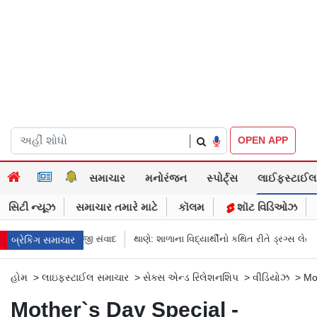
|
OPEN APP
સમાચાર
મનોરંજન
સ્પોર્ટ્સ
લાઈફસ્ટાઈલ
સિટી ન્યૂઝ
સમાચાર તમારે માટે
કૉલમ
શૉટ વિડિઓઝ
મોદીનો રમુજી સંવાદ
થાણે: શાળાના વિદ્યાર્થીનો કથિત રીતે ડ્રગ્સ લેતો વીડિયો વા
બ્રેકિંગ સમાચાર
હોમ
>
લાઇફસ્ટાઈલ સમાચાર
>
સેક્સ એન્ડ રિલેશનશિપ
>
વીડિયોઝ
>
Mo
Mother`s Day Special -