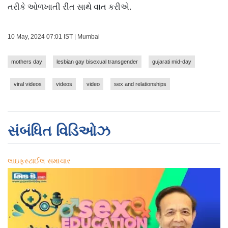
તરીકે ઓળખાતી રીત સાથે વાત કરીએ.
10 May, 2024 07:01 IST | Mumbai
mothers day
lesbian gay bisexual transgender
gujarati mid-day
viral videos
videos
video
sex and relationships
સંબંધિત વિડિઓઝ
લાઇફસ્ટાઈલ સમાચાર