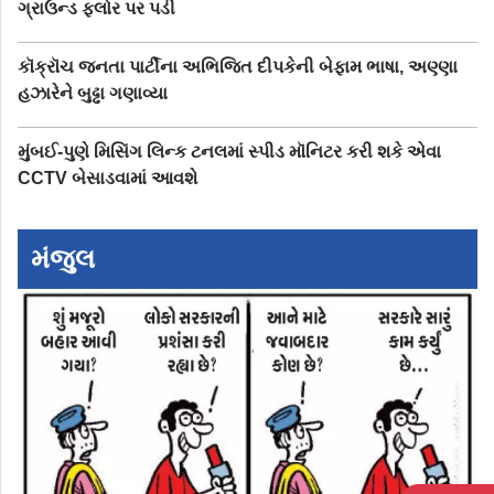
ગ્રાઉન્ડ ફ્લોર પર પડી
કૉક્રૉચ જનતા પાર્ટીના અભિજિત દીપકેની બેફામ ભાષા, અણ્ણા
હઝારેને બુઢ્ઢા ગણાવ્યા
મુંબઈ-પુણે મિસિંગ લિન્ક ટનલમાં સ્પીડ મૉનિટર કરી શકે એવા
CCTV બેસાડવામાં આવશે
મંજુલ