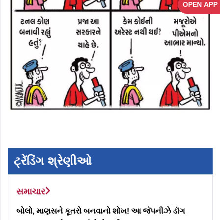
OPEN APP
ટ્રેંડિંગ શ્રેણીઓ
સમાચાર
બોલો, માણસને કૂતરો બનવાનો શોખ! આ જૅપનીઝે ડૉગ