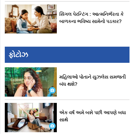
સિંગલ પેરન્ટિંગ : આત્મનિર્ભરતા કે
બાળકના ભવિષ્ય સામેનો પડકાર?
ફોટોઝ
મહિલાઓ પોતાને યુઝલેસ સમજતી
બંધ થશે?
એક વર્ષ અમે બન્ને પછી આપણે બધા
સાથે