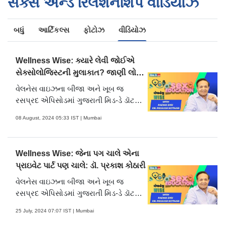
સેક્સ એન્ડ રિલેશનશિપ વીડિયોઝ
બધું
આર્ટિકલ્સ
ફોટોઝ
વીડિયોઝ
Wellness Wise: ક્યારે લેવી જોઈએ
સેક્સોલોજિસ્ટની મુલાકાત? જાણી લો
આ વાતો
વેલનેસ વાઇઝના બીજા અને ખૂબ જ
રસપ્રદ એપિસોડમાં ગુજરાતી મિડ-ડે ડૉટ
કૉમ સાથે જોડાયા છે સેક્સોલોજિસ્ટ ડૉ.
08 August, 2024 05:33 IST | Mumbai
પ્રકાશ કોઠારી. આ મુલાકાતમાં તેમણે
યુવાનોની સેકસ વિશેની ગેરમાન્યતાઓ દૂર
કરી છે અને સેકસ સંબંધિત સમસ્યાઓ વિશે
Wellness Wise: જેના પગ ચાલે એના
ખૂલીને વાત કરી છે. તેમણે હસ્તમૈથુનથી
પ્રાઇવેટ પાર્ટ પણ ચાલે: ડૉ. પ્રકાશ કોઠારી
લઈને અન્યા ઘણા સામાન્ય અને ખૂબ જ
મહત્વપૂર્ણ પ્રશ્નોના જવાબ આપ્યા છે. જુઓ
વેલનેસ વાઇઝના બીજા અને ખૂબ જ
આ વિશેષ મુલાકાતનો પહેલો ભાગ ગુજરાતી
રસપ્રદ એપિસોડમાં ગુજરાતી મિડ-ડે ડૉટ
મિડ-ડેની યુટ્યુબ ચેનલ અને વેબસાઇટ પર.
કૉમ સાથે જોડાયા છે સેક્સોલોજિસ્ટ ડૉ.
25 July, 2024 07:07 IST | Mumbai
ડૉ. પ્રકાશ કોઠારીએ ઘણા લગ્ન તૂટતા તો
પ્રકાશ કોઠારી. આ મુલાકાતમાં તેમણે