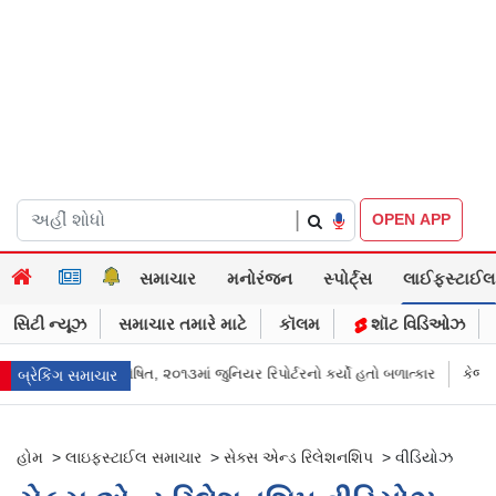
|
OPEN APP
સમાચાર
મનોરંજન
સ્પોર્ટ્સ
લાઈફસ્ટાઈલ
સિટી ન્યૂઝ
સમાચાર તમારે માટે
કૉલમ
શૉટ વિડિઓઝ
રુણ તેજપાલ દોષિત, ૨૦૧૩માં જુનિયર રિપોર્ટરનો કર્યો હતો બળાત્કાર
કેજરીવાલનુ
બ્રેકિંગ સમાચાર
હોમ
>
લાઇફસ્ટાઈલ સમાચાર
>
સેક્સ એન્ડ રિલેશનશિપ
>
વીડિયોઝ