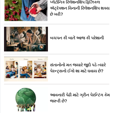
પ્લેટૉનિક રિલેશનશિપ ફિઝિકલ
સ્વીકારથી થઇ છે ત્યારે સ્વીકાર સંસ્થાની
સભ્ય એવી આ મમ્મીઓ અને હવે ટ્રાન્સ
ઍટ્રૅક્શન વિનાની રિલેશનશિપ શક્ય
મેન તરીકે ઓળખાતી રીત સાથે વાત કરીએ.
છે ખરી?
બચપન કી બાતેં આજ કી પરેશાની
સંતાનોનો મત જ્યારે જુદો પડે ત્યારે
પેરન્ટ્સનો ઈગો શા માટે ઘવાય છે?
આવનારી પેઢી માટે ગ્રીન પેરન્ટિંગ કેમ
જરૂરી છે?