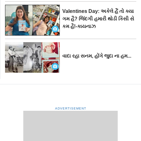
Valentines Day: અકેલે હૈં તો ક્યા
ગમ હૈ? જિંદગી હમારી થોડી કિસી સે
કમ હૈ!-કાયનાઝ
વાદા રહા સનમ, હોંગે જુદા ના હમ...
ADVERTISEMENT