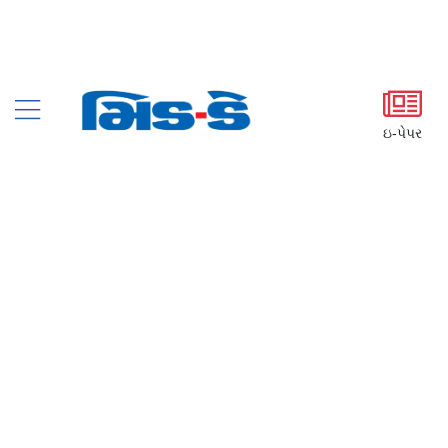
ઇ-પેપર