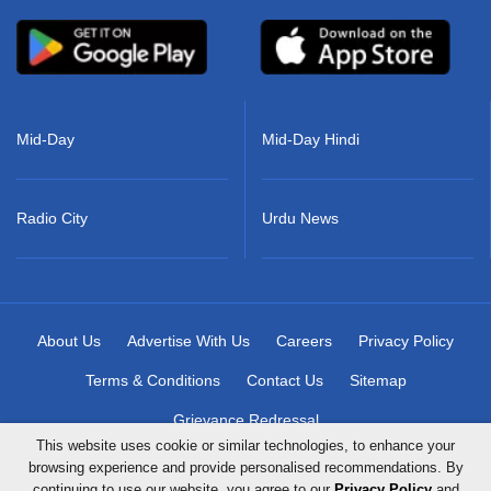
Mid-Day
Mid-Day Hindi
Radio City
Urdu News
About Us
Advertise With Us
Careers
Privacy Policy
Terms & Conditions
Contact Us
Sitemap
Grievance Redressal
This website uses cookie or similar technologies, to enhance your
browsing experience and provide personalised recommendations. By
continuing to use our website, you agree to our
Privacy Policy
and