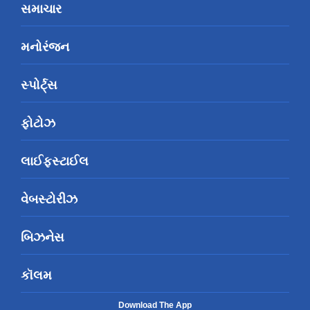
સમાચાર
મનોરંજન
સ્પોર્ટ્સ
ફોટોઝ
લાઈફસ્ટાઈલ
વેબસ્ટોરીઝ
બિઝનેસ
કૉલમ
Download The App