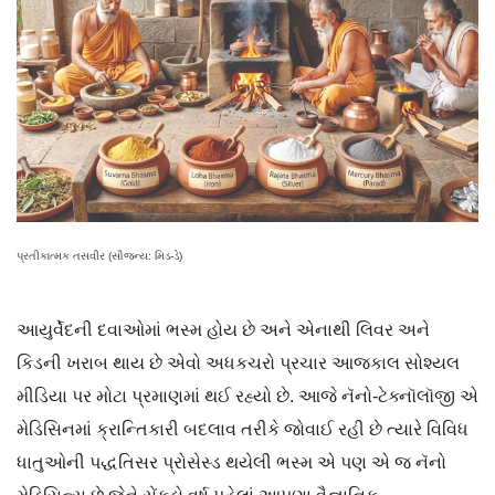
પ્રતીકાત્મક તસવીર (સૌજન્ય: મિડ-ડે)
આયુર્વેદની દવાઓમાં ભસ્મ હોય છે અને એનાથી લિવર અને
કિડની ખરાબ થાય છે એવો અધકચરો પ્રચાર આજકાલ સોશ્યલ
મીડિયા પર મોટા પ્રમાણમાં થઈ રહ્યો છે. આજે નૅનો-ટેક્નૉલૉજી એ
મેડિસિનમાં ક્રાન્તિકારી બદલાવ તરીકે જોવાઈ રહી છે ત્યારે વિવિધ
ધાતુઓની પદ્ધતિસર પ્રોસેસ્ડ થયેલી ભસ્મ એ પણ એ જ નૅનો