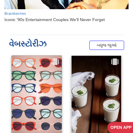
વેબસ્ટોરીઝ
બધુજ જુઓ
OPEN APP