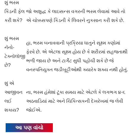
શું ભસ્મ
કિડની ફેલ
જો અશુદ્ધ કે લાઇસન્સ વગરની ભસ્મ લેવામાં આવે તો
કરી શકે?
એ ચોક્કસપણે કિડની કે લિવરને નુકસાન કરી શકે છે.
શું ભસ્મ
હા, ભસ્મ બનાવવાની પ્રક્રિયા ધાતુને સૂક્ષ્મ કણોમાં
નૅનો-
ફેરવે છે. એ એટલા સૂક્ષ્મ હોય છે કે શરીરમાં સહજતાથી
ટેક્નૉલૉજી
ભળી જાય છે અને ટાર્ગેટ સુધી પહોંચી શકે છે જે
છે?
વનસ્પતિયુક્ત જડીબુટ્ટીઓથી ક્યારેક શક્ય નથી હોતું.
શું એ
આજીવન
ના, ભસ્મ હંમેશાં ટૂંકા સમય માટે એટલે કે લગભગ ૪-૬
લઈ
અઠવાડિયાં માટે અને ચિકિત્સકની દેખરેખમાં જ લેવી
શકાય?
જોઈએ.
આ પણ વાંચો