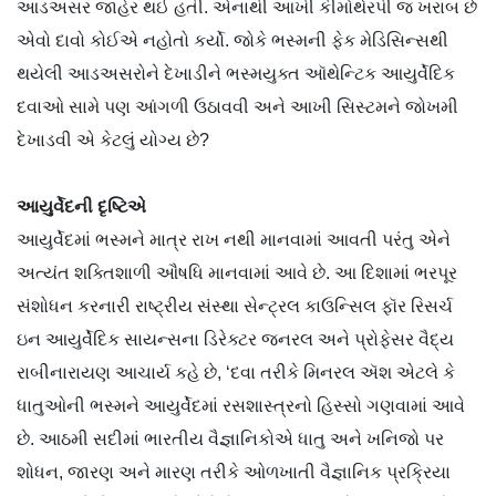
આડઅસર જાહેર થઈ હતી. એનાથી આખી કીમોથેરપી જ ખરાબ છે
એવો દાવો કોઈએ નહોતો કર્યો. જોકે ભસ્મની ફેક મેડિસિન્સથી
થયેલી આડઅસરોને દેખાડીને ભસ્મયુક્ત ઑથેન્ટિક આયુર્વેદિક
દવાઓ સામે પણ આંગળી ઉઠાવવી અને આખી સિસ્ટમને જોખમી
દેખાડવી એ કેટલું યોગ્ય છે?
આયુર્વેદની દૃષ્ટિએ
આયુર્વેદમાં ભસ્મને માત્ર રાખ નથી માનવામાં આવતી પરંતુ એને
અત્યંત શક્તિશાળી ઔષધિ માનવામાં આવે છે. આ દિશામાં ભરપૂર
સંશોધન કરનારી રાષ્ટ્રીય સંસ્થા સેન્ટ્રલ કાઉન્સિલ ફૉર રિસર્ચ
ઇન આયુર્વેદિક સાયન્સના ડિરેક્ટર જનરલ અને પ્રોફેસર વૈદ્ય
રાબીનારાયણ આચાર્ય કહે છે, ‘દવા તરીકે મિનરલ ઍશ એટલે કે
ધાતુઓની ભસ્મને આયુર્વેદમાં રસશાસ્ત્રનો હિસ્સો ગણવામાં આવે
છે. આઠમી સદીમાં ભારતીય વૈજ્ઞાનિકોએ ધાતુ અને ખનિજો પર
શોધન, જારણ અને મારણ તરીકે ઓળખાતી વૈજ્ઞાનિક પ્રક્રિયા