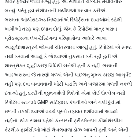
લિવર ફેલ્યર જોવા મળ્યું હતું. આ સંશોધન ચકચાર મચાવનારું
બન્યું, પરંતુ હવે સંશોધનની મર્યાદાઓ પર વાત કરીએ.
ભસ્મના ઑથોરાઇઝ્ડ નિષ્ણાતોએ રિપોર્ટ્સના દાવાઓમાં રહેલી
ખામીઓ તરફ પણ ધ્યાન દોર્યું. જેમ કે રિપોર્ટમાં માત્ર ખરાબ
પ્રોડક્ટ્સના લૅબ-ટેસ્ટિંગનાં પરિણામોના આધારે આખા
આયુર્વેદશાસ્ત્રને જોખમી ચીતરવામાં આવ્યું હતું. રિપોર્ટમાં એ સ્પષ્ટ
નથી કરવામાં આવ્યું કે જે દવાઓ નુકસાન કરી રહી હતી એ
શાસ્ત્રોક્ત શુદ્ધીકરણ વિધિથી બનેલી હતી કે નહીં. ભસ્મની
આડઅસરનાં જે તારણો મળ્યાં એની પાછળનું મુખ્ય કારણ આયુર્વેદ
નહીં પણ દવા બનાવવાની ખોટી પદ્ધતિ અને બજારમાં મળતી નકલી
દવાઓ હતું. દરદીની જીવનશૈલી વિશેનો એમાં કોઈ ઉલ્લેખ નથી.
રિપોર્ટમાં સ્ટાન્ડર્ડ GMP સર્ટિફાઇડ કંપનીઓ અને ગલીકૂંચીમાં
મળતી નકલી દવાઓ વચ્ચે પૂરતો તફાવત દર્શાવવામાં આવ્યો
નહોતો. થોડા સમય પહેલાં કૅન્સરની ટ્રીટમેન્ટમાં કીમોથેરપીમાં
કેટલીક ફાર્મસીઓ ખોટાં લેબલવાળા ડોઝ આપતી હતી અને એની