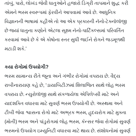
તાંબું, પારો, લોખંડ જેવી ધાતુઓને હજારો ડિગ્રી તાપમાને શુદ્ધ કરી
એમને ભસ્મ સ્વરૂપમાં ફેરવીને આપવામાં આવે છે. આધુનિક
વિજ્ઞાનની ભાષામાં કહીએ તો આ એક પ્રકારની નૅનો-ટેક્નૉલૉજી
છે જ્યાં ધાતુના કણોને એટલા સૂક્ષ્મ નૅનો-પાર્ટિકલ્સમાં પરિવર્તિત
કરવામાં આવે છે કે એ કોષોના સ્તર સુધી જઈને રોગને જડમૂળથી
મટાડી શકે.’
કયા રોગોમાં ઉપયોગી?
ભસ્મ સામાન્ય રીતે જૂના અને ગંભીર રોગોમાં વપરાય છે. વૈદ્ય
રાબીનારાયણ કહે છે, ‘ડાયાબિટીઝમાં શિલાજિત સાથે લોહ ભસ્મ
વપરાય છે. ન્યુરોલૉજી સાથે સંકળાયેલા એપિલેપ્સી માટે અને
યાદશક્તિ વધારવા માટે સુવર્ણ ભસ્મ ઉપયોગી છે. અસ્થમા અને
ટીબી જેવા શ્વાસના રોગો માટે અભ્રક ભસ્મ, હૃદયરોગ માટે મુક્તા
(મોતી) ભસ્મ અને પાંડુરોગમાં લોહ ભસ્મ, કૅન્સર જેવા રોગોમાં સુવર્ણ
ભસ્મનો ઉપયોગ ઇમ્યુનિટી વધારવા માટે થાય છે. સંશોધનોમાં સુવર્ણ