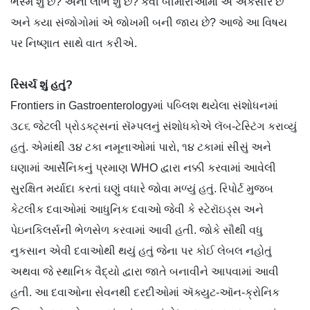
ભસ્મ શું છે? એના લાભ શું છે? કેવી બીમારીઓમાં એ અકસીર છે
અને કયા સંજોગોમાં એ જોખમી બની જાય છે? આજે આ વિષય
પર નિષ્ણાત સાથે વાત કરીએ.
રિસર્ચ શું હતું?
Frontiers in Gastroenterologyમાં પબ્લિશ થયેલા સંશોધનમાં
૩૮૬ જેટલી પ્રોડક્ટ્સનાં સૅમ્પલનું સંશોધકોએ લૅબ-ટેસ્ટિંગ કરાવ્યું
હતું. એમાંથી ૩૪ ટકા નમૂનાઓમાં પારો, ૧૪ ટકામાં સીસું અને
ઘણામાં આર્સેનિકનું પ્રમાણ WHO દ્વારા નક્કી કરવામાં આવેલી
સુરક્ષિત મર્યાદા કરતાં ઘણું વધારે જોવા મળ્યું હતું. રિપોર્ટ મુજબ
કેટલીક દવાઓમાં આધુનિક દવાઓ જેવી કે સ્ટેરૉઇડ્સ અને
પેઇનકિલર્સની ભેળસેળ કરવામાં આવી હતી. જોકે સૌથી વધુ
નુકસાન એવી દવાઓથી થયું હતું જેના પર કોઈ લેબલ નહોતું
અથવા જે સ્થાનિક વૈદ્યો દ્વારા જાતે બનાવીને આપવામાં આવી
હતી. આ દવાઓના સેવનથી દરદીઓમાં ઍક્યુટ-ઑન-ક્રોનિક