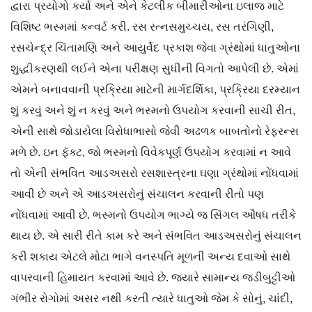
દ્વારા પ્રયોગો કર્યા અને એને કેટલીક બીમારીઓના ઇલાજ માટે
વિશિષ્ટ ભસ્મમાં કન્વર્ટ કરી. રસ રત્નસમુચ્ચય, રસ તરંગિણી,
રસચેન્દ્ર ચિંતામણિ અને આયુર્વેદ પ્રકાશ જેવા ગ્રંથોમાં ધાતુઓના
શુદ્ધીકરણથી લઈને એના પરીક્ષણ સુધીની વિગતો આપેલી છે. એમાં
એમને બનાવવાની પ્રક્રિયા માટેની માર્ગદર્શિકા, પ્રક્રિયા દરમ્યાન
શું કરવું અને શું ન કરવું અને ભસ્મનો ઉપયોગ કરવાની સાચી રીત,
એની સાથે જોડાયેલા વિરોધાભાસો જેવી અઢળક બાબતોનો રેફરન્સ
મળે છે. ઇન ફૅક્ટ, જો ભસ્મનો વિવેકપૂર્ણ ઉપયોગ કરવામાં ન આવે
તો એની સંભવિત આડઅસરો રસશાસ્ત્રના ઘણા ગ્રંથોમાં નોંધવામાં
આવી છે અને એ આડઅસરોનું સંચાલન કરવાની રીતો પણ
નોંધવામાં આવી છે. ભસ્મનો ઉપયોગ ભાગ્યે જ સિંગલ ઔષધ તરીકે
થાય છે. એ સારી રીતે કામ કરે અને સંભવિત આડઅસરોનું સંચાલન
કરી શકાય એટલે મોટા ભાગે વનસ્પતિ મૂળની અન્ય દવાઓ સાથે
વાપરવાની હિમાયત કરવામાં આવે છે. જ્યારે સામાન્ય જડીબુટ્ટીઓ
ગંભીર રોગોમાં અસર નથી કરતી ત્યારે ધાતુઓ જેમ કે સોનું, ચાંદી,