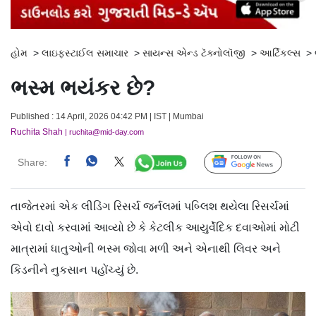
હોમ
>
લાઇફસ્ટાઈલ સમાચાર
>
સાયન્સ એન્ડ ટૅક્નોલૉજી
>
આર્ટિકલ્સ
>
ભસ્મ ભયંકર છે?
Published : 14 April, 2026 04:42 PM | IST | Mumbai
Ruchita Shah
| ruchita@mid-day.com
Share:
Follow Us
તાજેતરમાં એક લીડિંગ રિસર્ચ જર્નલમાં પબ્લિશ થયેલા રિસર્ચમાં
એવો દાવો કરવામાં આવ્યો છે કે કેટલીક આયુર્વેદિક દવાઓમાં મોટી
માત્રામાં ધાતુઓની ભસ્મ જોવા મળી અને એનાથી લિવર અને
કિડનીને નુકસાન પહોંચ્યું છે.