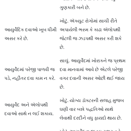
ગુણકારી બને છે.
ખોટું. ઍક્યુટ રોગોમાં સાચી રીતે
આયુર્વેદિક દવાઓ ખૂબ ધીમી
અપાયેલી ભસ્મ કે કાઢા ઍલોપથી
અસર કરે છે.
જેટલી જ ઝડપથી અસર કરી શકે
છે.
સાચું. આયુર્વેદમાં ખોરાકને જ પ્રથમ
આયુર્વેદમાં પરેજી પાળવી જ
દવા માનવામાં આવે છે એટલે પરેજી
પડે, નહીંતર દવા કામ ન કરે.
વગર દવાની અસર ઓછી થઈ જાય
છે.
ખોટું. યોગ્ય ડૉક્ટરની સલાહ મુજબ
આયુર્વેદ અને ઍલોપથી
ઘણી વાર બન્ને પદ્ધતિઓ સાથે
દવાઓ સાથે ન લઈ શકાય.
લેવાથી દરદીને વધુ ફાયદો થાય છે.