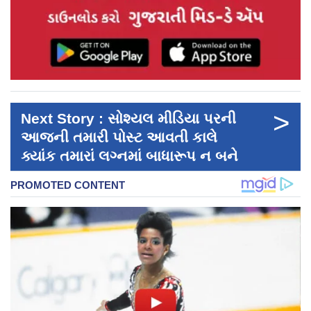
>
Next Story : સોશ્યલ મીડિયા પરની
આજની તમારી પોસ્ટ આવતી કાલે
ક્યાંક તમારાં લગ્નમાં બાધારૂપ ન બને