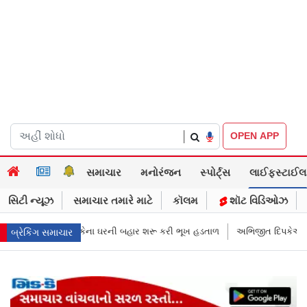
|
OPEN APP
સમાચાર
મનોરંજન
સ્પોર્ટ્સ
લાઈફસ્ટાઈલ
સિટી ન્યૂઝ
સમાચાર તમારે માટે
કૉલમ
શૉટ વિડિઓઝ
રની બહાર શરૂ કરી ભૂખ હડતાળ
અભિજીત દિપકેએ CJPની નવી નીતિ જાહેર કરી, સ
બ્રેકિંગ સમાચાર