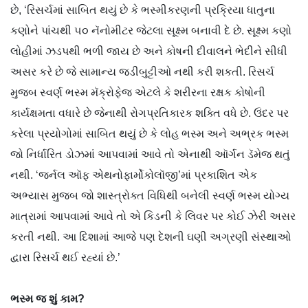
છે, ‘રિસર્ચમાં સાબિત થયું છે કે ભસ્મીકરણની પ્રક્રિયા ધાતુના
કણોને પાંચથી ૫૦ નૅનોમીટર જેટલા સૂક્ષ્મ બનાવી દે છે. સૂક્ષ્મ કણો
લોહીમાં ઝડપથી ભળી જાય છે અને કોષની દીવાલને ભેદીને સીધી
અસર કરે છે જે સામાન્ય જડીબુટ્ટીઓ નથી કરી શકતી. રિસર્ચ
મુજબ સ્વર્ણ ભસ્મ મૅક્રોફેજ એટલે કે શરીરના રક્ષક કોષોની
કાર્યક્ષમતા વધારે છે જેનાથી રોગપ્રતિકારક શક્તિ વધે છે. ઉંદર પર
કરેલા પ્રયોગોમાં સાબિત થયું છે કે લોહ ભસ્મ અને અભ્રક ભસ્મ
જો નિર્ધારિત ડોઝમાં આપવામાં આવે તો એનાથી ઑર્ગન ડૅમેજ થતું
નથી. ‘જર્નલ ઑફ એથનોફાર્મોકોલૉજી’માં પ્રકાશિત એક
અભ્યાસ મુજબ જો શાસ્ત્રોક્ત વિધિથી બનેલી સ્વર્ણ ભસ્મ યોગ્ય
માત્રામાં આપવામાં આવે તો એ કિડની કે લિવર પર કોઈ ઝેરી અસર
કરતી નથી. આ દિશામાં આજે પણ દેશની ઘણી અગ્રણી સંસ્થાઓ
દ્વારા રિસર્ચ થઈ રહ્યાં છે.’
ભસ્મ જ શું કામ?