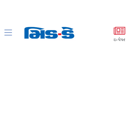
ઇ-પેપર