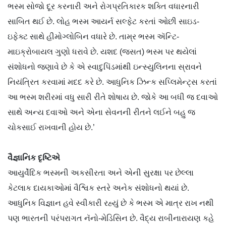
ભસ્મ સોજો દૂર કરનારી અને રોગપ્રતિકારક શક્તિ વધારનારી
સાબિત થઈ છે. લોહ ભસ્મ આયર્ન સલ્ફેટ કરતાં ઓછી સાઇડ-
ઇફેક્ટ સાથે હીમોગ્લોબિન વધારે છે. તામ્ર ભસ્મ ઍન્ટિ-
માઇક્રોબાયલ ગુણો ધરાવે છે. યશદ (જસત) ભસ્મ પર થયેલાં
સંશોધનો જણાવે છે કે એ સ્વાદુપિંડમાંથી ઇન્સ્યુલિનના સ્રાવને
નિયંત્રિત કરવામાં મદદ કરે છે. આધુનિક ઝિન્ક સપ્લિમેન્ટ્સ કરતાં
આ ભસ્મ શરીરમાં વધુ સારી રીતે શોષાય છે. જોકે આ બધી જ દવાઓ
સાથે અન્ય દવાઓ અને એના સેવનની રીતને લઈને બહુ જ
ચોકસાઈ રાખવાની હોય છે.’
વૈજ્ઞાનિક દૃષ્ટિએ
આયુર્વેદિક ભસ્મની અકસીરતા અને એની સુરક્ષા પર છેલ્લા
કેટલાક દાયકાઓમાં વૈશ્વિક સ્તરે અનેક સંશોધનો થયાં છે.
આધુનિક વિજ્ઞાન હવે સ્વીકારી રહ્યું છે કે ભસ્મ એ માત્ર રાખ નથી
પણ ભારતની પરંપરાગત નૅનો-મેડિસિન છે. વૈદ્ય રાબીનારાયણ કહે