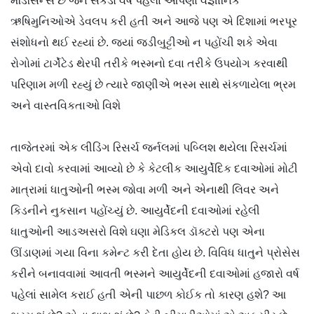
મેડિસિન્સ છે જેને સેંકડો વર્ષ પહેલાં આપણા વૈજ્ઞાનિક
ઋષિમુનિઓએ ડેવલપ કરી હતી અને આજે પણ એ દિશામાં ભરપૂર
સંશોધનો થઈ રહ્યાં છે. જ્યાં જડીબુટ્ટીઓ ન પહોંચી શકે એવા
રોગોમાં ટાર્ગેટેડ થેરપી તરીકે ભસ્મનો દવા તરીકે ઉપયોગ કરવાથી
પરિણામ મળી રહ્યું છે ત્યારે જાણીએ ભસ્મ સાથે સંકળાયેલા ભ્રમ
અને વાસ્તવિકતાઓ વિશે
તાજેતરમાં એક લીડિંગ રિસર્ચ જર્નલમાં પબ્લિશ થયેલા રિસર્ચમાં
એવો દાવો કરવામાં આવ્યો છે કે કેટલીક આયુર્વેદિક દવાઓમાં મોટી
માત્રામાં ધાતુઓની ભસ્મ જોવા મળી અને એનાથી લિવર અને
કિડનીને નુકસાન પહોંચ્યું છે. આયુર્વેદની દવાઓમાં રહેલી
ધાતુઓની આડઅસરો વિશે ઘણા મેડિકલ ડૉક્ટરો પણ એના
ઊંડાણમાં ગયા વિના કમેન્ટ કરી દેતા હોય છે. વિવિધ ધાતુને પ્રોસેસ
કરીને બનાવવામાં આવતી ભસ્મને આયુર્વેદની દવાઓમાં હજારો વર્ષ
પહેલાં સામેલ કરાઈ હતી એની પાછળ કોઈક તો કારણ હશે? આ