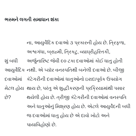
ભસ્મને
લગતી
સમાધાન
શંકા
ના, આયુર્વેદિક દવાઓ ૩ પ્રકારની હોય છે. ત્રિફળા,
અશ્વગંધા, બ્રાહ્મી, ત્રિકટુ, વ્યાઘ્રીહરિતકી,
શું બધી
અર્જુનારિષ્ટ જેવી ૯૦ ટકા દવાઓમાં કોઈ ધાતુ હોતી
આયુર્વેદિક
નથી. એ પ્યૉર વનસ્પતિથી બનેલી દવાઓ છે. બીજી
દવાઓમાં
કૅટેગરીની દવાઓમાં ધાતુઓનો ઇરાદાપૂર્વક ઉપયોગ
મેટલ હોય
થાય છે, પરંતુ એ શુદ્ધીકરણની પ્રક્રિયામાંથી પસાર
છે?
થયેલી હોય છે. ત્રીજી કૅટેગરીની દવાઓમાં વનસ્પતિ
અને ધાતુઓનું મિશ્રણ હોય છે. એટલે આયુર્વેદની બધી
જ દવાઓમાં ધાતુ હોય છે એ દાવો ખોટો અને
પાયાવિહોણો છે.