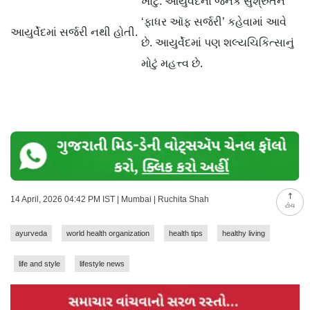
ખોટું. આયુર્વેદના જનક સુશ્રુતને
‘ફાધર ઑફ સર્જરી’ કહેવામાં આવે
આયુર્વેદમાં સર્જરી નથી હોતી.
છે. આયુર્વેદમાં પણ શલ્યચિકિત્સાનું
મોટું મહત્ત્વ છે.
14 April, 2026 04:42 PM IST | Mumbai | Ruchita Shah
ટોચ
ayurveda
world health organization
health tips
healthy living
life and style
lifestyle news