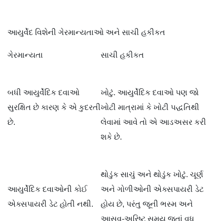
આયુર્વેદ વિશેની ગેરમાન્યતાઓ અને સાચી હકીકત
ગેરમાન્યતા
સાચી હકીકત
બધી આયુર્વેદિક દવાઓ
ખોટું. આયુર્વેદિક દવાઓ પણ જો
સુરક્ષિત છે કારણ કે એ કુદરતી
ખોટી માત્રામાં કે ખોટી પદ્ધતિથી
છે.
લેવામાં આવે તો એ આડઅસર કરી
શકે છે.
થોડુંક સાચું અને થોડુંક ખોટું. ચૂર્ણ
આયુર્વેદિક દવાઓની કોઈ
અને ગોળીઓની એક્સપાયરી ડેટ
એક્સપાયરી ડેટ હોતી નથી.
હોય છે, પરંતુ જૂની ભસ્મ અને
આસવ-અરિષ્ટ સમય જતાં વધુ