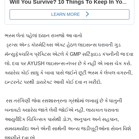
ભસ્મ લેતાં પહેલાં ધ્યાન રાખજો આ વાતો
ડ્રગ્સ ઍન્ડ કૉસ્મેટિક્સ ઍક્ટ હેઠળ લાઇસન્સ ધરાવતી ગુડ
મૅન્યુફૅક્ચરિંગ પ્રૅક્ટિસ એટલે કે GMP સર્ટિફાઇડ કંપનીની જ દવા
લો. દવા પર AYUSH લાઇસન્સ-નંબર છે કે નહીં એ ખાસ ચેક કરો.
ક્યારેય કોઈ સાધુ કે બાવા પાસે જઈને છૂટી ભસ્મ કે લેબલ વગરની,
ઇન્ટરનેટ પરથી ડાયરેક્ટ આવી કોઈ દવા ન ખરીદો.
રસ તરંગિણી જેવા રસશાસ્ત્રના ગ્રંથોમાં લખાયું છે કે ધાતુની
બનાવટો ક્યારેય જાતે લેવી જોઈએ નહીં. લાયકાત ધરાવતા
આયુર્વેદિક ચિકિત્સક પાસેથી ડોઝ, અનુપાન અને સહપાન,
સમયમર્યાદા અને એની સાથેની અન્ય જડીબુટ્ટીઓના સેવન વિશે
જાણીને દવા લો.