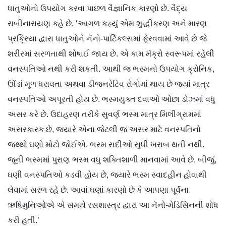
ધાતુઓનો ઉપયોગ કરવા પાછળ વૈજ્ઞાનિક કારણો છે. વૈદ્ય
રાબીનારાયણ કહે છે, ‘આગળ કહ્યું એમ શુદ્ધીકરણ અને મારણ
પ્રક્રિયા દ્વારા ધાતુઓને નૅનો-પાર્ટિકલ્સમાં ફેરવવામાં આવે છે જે
શરીરમાં સરળતાથી શોષાઈ જાય છે. એ કામ મૅક્રો સ્વરૂપમાં રહેલી
વનસ્પતિઓ નથી કરી શકતી. આથી જ ભસ્મનો ઉપયોગ ક્રોનિક,
ઊંડાં મૂળ ધરાવતા અથવા ડીજનરેટિવ રોગોમાં થાય છે જ્યાં માત્ર
વનસ્પતિઓ અપૂરતી હોય છે. ભસ્મયુક્ત દવાઓ ઓછા ડોઝમાં વધુ
અસર કરે છે. ઉદાહરણ તરીકે સુવર્ણ ભસ્મ માત્ર મિલીગ્રામમાં
અસરકારક છે, જ્યારે એના જેટલી જ અસર માટે વનસ્પતિનો
જથ્થો ઘણો મોટો જોઈએ. ભસ્મ સદીઓ સુધી ખરાબ થતી નથી.
જૂની ભસ્મમાં પુરાણ ભસ્મ વધુ શક્તિશાળી માનવામાં આવે છે. બીજું,
ઘણી વનસ્પતિઓ કડવી હોય છે, જ્યારે ભસ્મ સ્વાદહીન હોવાથી
લેવામાં સરળ રહે છે. આવાં ઘણાં કારણો છે કે આપણા પૂર્વના
ઋષિમુનિઓએ એ સમયે રસશાસ્ત્ર દ્વારા આ નૅનો-મેડિસિનની શોધ
કરી હતી.’