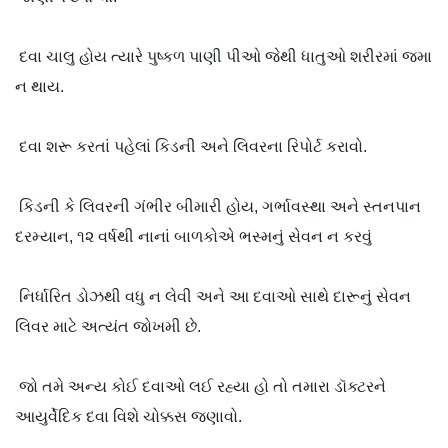
દવા ચાલુ હોય ત્યારે પુષ્કળ પાણી પીઓ જેથી ધાતુઓ શરીરમાં જમા
ન થાય.
દવા શરૂ કરતાં પહેલાં કિડની અને લિવરના રિપોર્ટ કરાવો.
કિડની કે લિવરની ગંભીર બીમારી હોય, ગર્ભાવસ્થા અને સ્તનપાન
દરમ્યાન, ૧૨ વર્ષથી નાનાં બાળકોએ ભસ્મનું સેવન ન કરવું
નિર્ધારિત ડોઝથી વધુ ન લેવી અને આ દવાઓ સાથે દારૂનું સેવન
લિવર માટે અત્યંત જોખમી છે.
જો તમે અન્ય કોઈ દવાઓ લઈ રહ્યા હો તો તમારા ડૉક્ટરને
આયુર્વેદિક દવા વિશે ચોક્કસ જણાવો.