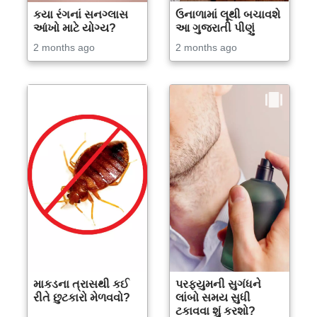
કયા રંગનાં સનગ્લાસ
ઉનાળામાં લૂથી બચાવશે
આંખો માટે યોગ્ય?
આ ગુજરાતી પીણું
2 months ago
2 months ago
માકડના ત્રાસથી કઈ
પરફ્યુમની સુગંધને
રીતે છુટકારો મેળવવો?
લાંબો સમય સુધી
ટકાવવા શું કરશો?