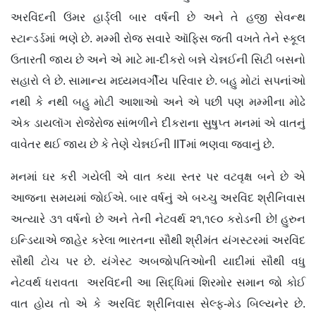
અરવિંદની ઉંમર હાર્ડ્લી બાર વર્ષની છે અને તે હજી સેવન્થ
સ્ટાન્ડર્ડમાં ભણે છે. મમ્મી રોજ સવારે ઑફિસ જતી વખતે તેને સ્કૂલ
ઉતારતી જાય છે અને એ માટે મા-દીકરો બન્ને ચેન્નઈની સિટી બસનો
સહારો લે છે. સામાન્ય મધ્યમવર્ગીય પરિવાર છે. બહુ મોટાં સપનાંઓ
નથી કે નથી બહુ મોટી આશાઓ અને એ પછી પણ મમ્મીના મોઢે
એક ડાયલૉગ રોજેરોજ સાંભળીને દીકરાના સુષુપ્ત મનમાં એ વાતનું
વાવેતર થઈ જાય છે કે તેણે ચેન્નઈની IITમાં ભણવા જવાનું છે.
મનમાં ઘર કરી ગયેલી એ વાત કયા સ્તર પર વટવૃક્ષ બને છે એ
આજના સમયમાં જોઈએ. બાર વર્ષનું એ બચ્ચુ અરવિંદ શ્રીનિવાસ
અત્યારે ૩૧ વર્ષનો છે અને તેની નેટવર્થ ૨૧,૧૯૦ કરોડની છે! હુરુન
ઇન્ડિયાએ જાહેર કરેલા ભારતના સૌથી શ્રીમંત યંગસ્ટરમાં અરવિંદ
સૌથી ટોચ પર છે. યંગેસ્ટ અબજોપતિઓની યાદીમાં સૌથી વધુ
નેટવર્થ ધરાવતા અરવિંદની આ સિદ્ધિમાં શિરમોર સમાન જો કોઈ
વાત હોય તો એ કે અરવિંદ શ્રીનિવાસ સેલ્ફ-મેડ બિલ્યનેર છે.