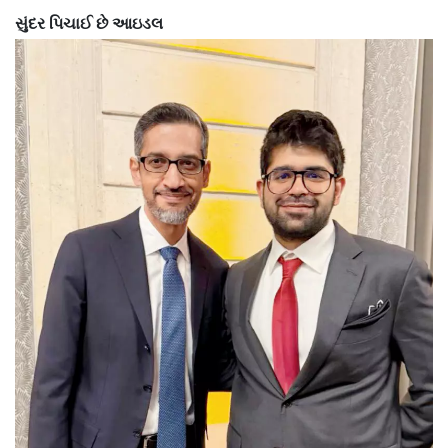
સુંદર પિચાઈ છે આઇડલ