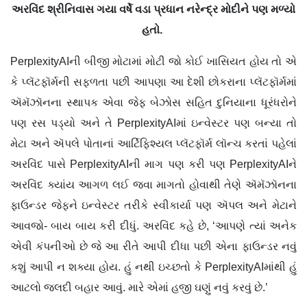
અરવિંદ શ્રીનિવાસ ગયા વર્ષે વડા પ્રધાન નરેન્દ્ર મોદીને પણ મળ્યો
હતો.
PerplexityAIની બીજી મોટામાં મોટી જો કોઈ ખાસિયત હોય તો એ
કે પ્લૅટફૉર્મની સફળતા પછી આપણા આ દેશી છોકરાના પ્લૅટફૉર્મમાં
ઍમૅઝૉનના સ્થાપક એવા જેફ બેઝોસ સહિત દુનિયાના ધૂરંધરોને
પણ રસ પડ્યો અને તે PerplexityAIમાં ઇન્વેસ્ટર પણ બન્યા તો
મેટા અને ઍપલે પોતાનાં આર્ટિફિશ્યલ પ્લૅટફૉર્મ લૉન્ચ કરતાં પહેલાં
અરવિંદ પાસે PerplexityAIની માગ પણ કરી પણ PerplexityAIને
અરવિંદ ક્યાંય આગળ લઈ જવા માગતો હોવાથી તેણે ઍમૅઝૉનના
ફાઉન્ડર જેફને ઇન્વેસ્ટર તરીકે સ્વીકાર્યા પણ ઍપલ અને મેટાને
આવજો- બાય બાય કરી દીધું. અરવિંદ કહે છે, ‘આપણે ત્યાં અનેક
એવી કંપનીઓ છે જે આ રીતે આપી દીધા પછી એના ફાઉન્ડર નવું
કશું આપી ન શક્યા હોય. હું નથી ઇચ્છતો કે PerplexityAIમાંથી હું
આટલો જલદી બહાર આવું. મારે એમાં હજી ઘણું નવું કરવું છે.’