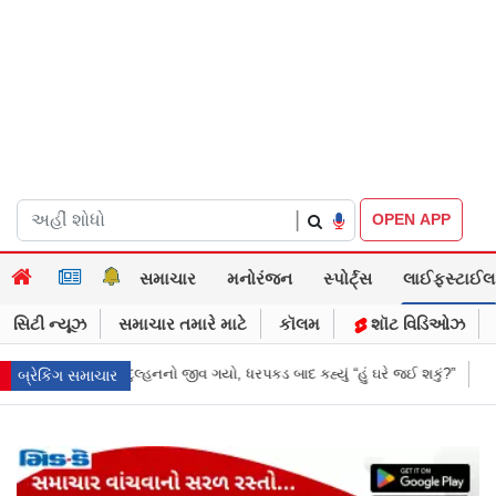
|
OPEN APP
સમાચાર
મનોરંજન
સ્પોર્ટ્સ
લાઈફસ્ટાઈલ
સિટી ન્યૂઝ
સમાચાર તમારે માટે
કૉલમ
શૉટ વિડિઓઝ
ગયો, ધરપકડ બાદ કહ્યું “હું ઘરે જઈ શકું?”
‘હું બાબા બાગેશ્વર નથી...’: IIT દિલ્હ
બ્રેકિંગ સમાચાર