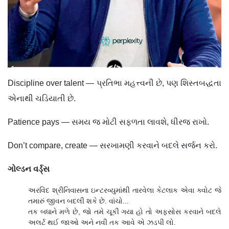
Discipline over talent — પ્રતિભા મહત્ત્વની છે, પણ શિસ્તબદ્ધતા
એનાથી ચડિયાતી છે.
Patience pays — સમય જ મોટી સફળતા લાવશે, ધીરજ રાખો.
Don’t compare, create — સરખામણી કરવાને બદલે સર્જન કરો.
ગોલ્ડન વર્ડ્‍સ
અરવિંદ શ્રીનિવાસના ઇન્ટરવ્યુમાંથી તારવેલા કેટલાક એવા ક્વોટ જે
તમારું જીવન બદલી શકે છે. વાંચો...
તક બધાને મળે છે, જો તમે ચૂકી ગયા હો તો અફસોસ કરવાને બદલે
અલર્ટ થઈ જાઓ અને નવી તક આવે એ ઝડપી લો.