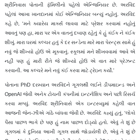
શ્રીનિવાસ પોતાની ફૅમિલીનો પહેલો એન્જિનિયર છે. અરવિંદ
પહેલાં આખા ખાનદાનમાં કોઈ એન્જિનિયર બન્યું નહોતું. અરવિંદ
કહે છે, ‘મને ક્યારેય માર્ક્સ લાવવા માટે પ્રેશર કરવામાં નહોતું
આવતું પણ હા, મારા પર એક વાતનું દબાણ રહેતું કે હું કંઈક ને કંઈક
શીખું. મારા ઘરમાં કલ્ચર હતું કે દર સન્ડેના મારે મારા પેરન્ટ્સ સામે હું
નવું જે શીખ્યો હોઉં એ મૂકવાનું. સ્કૂલમાં મને શીખવવામાં આવે એ
નહીં પણ હું મારી રીતે જે શીખ્યો હોઉં એ વાત મારે પ્રેઝન્ટ
કરવાની. આ કલ્ચરે મને નવું કંઈ કરવા માટે ટ્રેઇન કર્યો.’
પોતાના PhD દરમ્યાન અરવિંદને ગૂગલથી લઈને ડીપમાઇન્ડ અને
OpenAI જેવી અનેક ટોચની કંપનીમાં ઇન્ટર્નશિપ અને પછી રિસર્ચ
કરવા મળ્યું. અરવિંદ શ્રીનિવાસે એક ઇન્ટરવ્યુમાં કહેલી વાત
આજની જેન-ઝીએ ગાંઠે બાંધવા જેવી છે. અરવિંદે કહ્યું હતું, ‘લોકો
પૈસા પાછળ ભાગે છે પણ હું નામ પાછળ દોડ્યો હતો. એવું તે શું છે
ગૂગલમાં કે દુનિયા આખી ગૂગલ સાથે જોડાયેલી છે, એવું તે શું છે