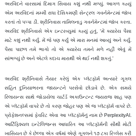
અરવિંદને વારસામાં દિમાગ સિવાય કશું નથી મળ્યું. આગળ કહ્યું
એમ અરવિંદનાં મમ્મી રાધા દેસિકમણી સેન્ટ્રલ ગવર્નમેન્ટમાં જૉબ
કરતાં તો પપ્પા ડી. શ્રીનિવાસ તામિલનાડુ ગવર્નમેન્ટમાં જૉબ કરતા.
અરવિંદ શ્રીનિવાસે એક ઇન્ટરવ્યુમાં કહ્યું હતું, ‘મેં ક્યારેય પૈસા
માટે કશું નથી કર્યું. મેં જે પણ કર્યું એ મારા મનમાં આવ્યું અને કર્યું.
પૈસા પાછળ તમે ભાગો તો એ ક્યારેય તમને મળે નહીં એવું મેં
સાંભળ્યું છે અને એટલે કદાચ મારાથી એ થઈ નથી શકતું.’
અરવિંદ શ્રીનિવાસે તૈયાર કરેલું એક પ્લૅટફૉર્મ અત્યારે ગૂગલ
સહિત દુનિયાભરના જાયન્ટને પરસેવો છોડાવે છે. એક સમયે
રિલાયન્સ સાથે જોડાયેલા ચાર્ટર્ડ અકાઉન્ટન્ટ જયરાજ શાહ પણ
એ પ્લૅટફૉર્મ વાપરે છે તો કરણ જોહર પણ એ જ પ્લૅટફૉર્મ વાપરે છે.
પ્રોફેશનલ્સમાં ફેવરિટ એવા આ પ્લૅટફૉર્મનું નામ છે PerplexityAI.
આર્ટિફિશ્યલ ઇન્ટેલિજન્સ આધારિત આ પ્લૅટફૉર્મની સૌથી મોટી
ખાસિયત છે કે છેલ્લા એક વર્ષમાં એણે ગૂગલને ૧૭ ટકા રિપ્લેસ કરી