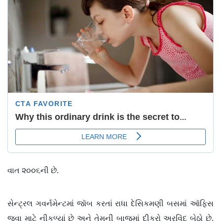
વાત ૨૦૦૬ની છે.
સેન્ટ્રલ ગવર્નમેન્ટમાં જૉબ કરતાં રાધા દેસિકમણી બસમાં ઑફિસ
જવા માટે નીકળ્યાં છે અને તેમની બાજુમાં દીકરો અરવિંદ બેઠો છે.