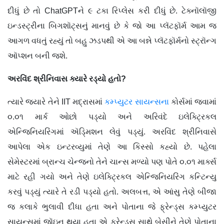
દીધું છે તો ChatGPTને ૯ ટકા રિપ્લેસ કરી દીધું છે. ટેક્નૉલૉજી
ઇન્ડસ્ટ્રીના બિગશૉટ્સનું માનવું છે કે જો આ પ્લૅટફૉર્મ આમ જ
આગળ વધતું રહ્યું તો બહુ ઝડપથી એ આ બન્ને પ્લૅટફૉર્મનો સ્ટ્રૉન્ગ
ઑપ્શન બની જશે.
અરવિંદ શ્રીનિવાસ ક્યારે રડ્યો હતો?
ત્યારે જ્યારે તેને IIT મદ્રાસમાં
કમ્પ્યુટર સાયન્સના
કોર્સમાં જવામાં
૦.૦૧ માર્ક ઓછો પડ્યો અને અરિવંદે ઇલેક્ટ્રિકલ
એન્જિનિયરિંગમાં ઍડ્‍મિશન લેવું પડ્યું. અરવિંદ શ્રીનિવાસે
આપેલા એક ઇન્ટરવ્યુમાં તેણે આ કિસ્સો કહ્યો છે. પહેલા
સેમેસ્ટરમાં બ્રાન્ચ ચેન્જનો તેને ચાન્સ મળ્યો પણ પોતે ૦.૦૧ માર્ક્સ
માટે રહી ગયો અને તેણે ઇલેક્ટ્રિકલ એન્જિનિયરિંગ કન્ટિન્યુ
કરવું પડ્યું ત્યારે તે રડી પડ્યો હતો. અલબત્ત, એ આંસુ તેણે બીજા
જ કલાકે ભુલાવી દીધા હતા અને પોતાના જે ફ્રેન્ડ્સ કમ્પ્યુટર
સાયન્સમાં જૉઇન થયા હતા એ ફ્રેન્ડ્સ સાથે બેસીને તેણે પોતાના