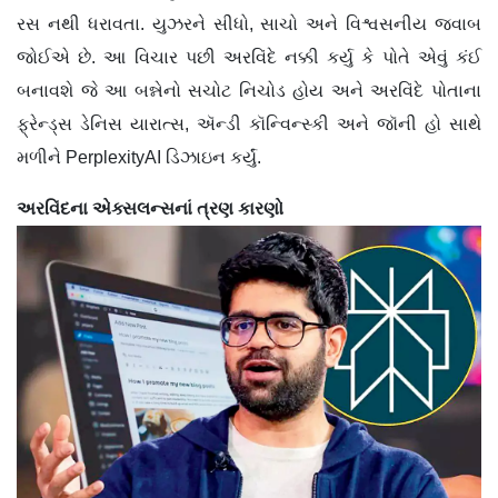
રસ નથી ધરાવતા. યુઝરને સીધો, સાચો અને વિશ્વસનીય જવાબ
જોઈએ છે. આ વિચાર પછી અરવિંદે નક્કી કર્યુ કે પોતે એવું કંઈ
બનાવશે જે આ બન્નેનો સચોટ નિચોડ હોય અને અરવિંદે પોતાના
ફ્રેન્ડ્સ ડેનિસ યારાત્સ, ઍન્ડી કૉન્વિન્સ્કી અને જૉની હો સાથે
મળીને PerplexityAI ડિઝાઇન કર્યું.
અરવિંદના એક્સલન્સનાં ત્રણ કારણો