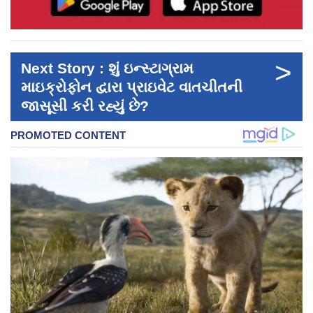
>
Next Story : શું ઇન્સ્ટાગ્રામ
માઇક્રોફોન દ્વારા પ્રાઇવેટ વાતચીતની
જાસૂસી કરી રહ્યું છે?