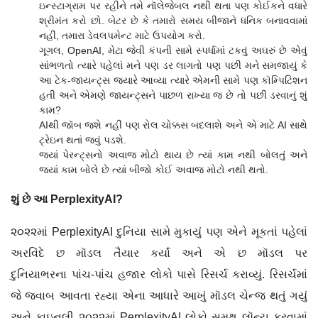
ઇન્સ્ટાગ્રામ પર રહીને તમે નૉલેજેબલ નથી થતા પણ કોઈકને વધારે
શ્રીમંત કરો છો. બેટર છે કે તમારો સમય બીજાને ધનિક બનાવવામાં
નહીં, તમારા ડેવલપમેન્ટ માટે ઉપયોગ કરો.
ગૂગલ, OpenAI, મેટા જેવી કંપની સામે સ્પર્ધામાં ટકવું અઘરું છે એવું
સાંભળતો ત્યારે પહેલાં મને પણ ડર લાગતો પણ પછી મને સમજાયું કે
આ ટેક-જાયન્ટ્સ જ્યારે આવ્યા ત્યારે એમની સામે પણ કૉમ્પિટિશન
હતી અને એમણે જાયન્ટ્સને પાછળ રાખ્યા જ છે તો પછી ડરવાનું શું
કામ?
AIથી જૉબ જશે નહીં પણ રોલ ચોક્કસ બદલાશે અને એ માટે AI સાથે
ટ્રેઇન થતાં જવું પડશે.
જ્યાં પેરન્ટ્સનો અવાજ મોટો થાય છે ત્યાં કામ નથી બોલતું અને
જ્યાં કામ બોલે છે ત્યાં બીજો કોઈ અવાજ મોટો નથી થતો.
શું છે આ PerplexityAI?
૨૦૨૨માં PerplexityAI દુનિયા સામે મુકાયું પણ એને મૂકતાં પહેલાં
અરવિંદે છ મૉડલ તૈયાર કર્યાં અને એ છ મૉડલ પર
દુનિયાભરના પાંચ-પાંચ હજાર લોકો પાસે રિસર્ચ કરાવ્યું. રિસર્ચમાં
જે જવાબ આવતા રહ્યા એના આધારે આખું મૉડલ ચેન્જ થતું ગયું
અને ફાઇનલી ૨૦૨૨માં PerplexityAI લોકો સમક્ષ લૉન્ચ કરવામાં