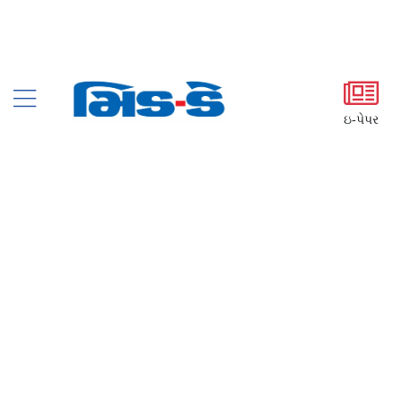
ઇ-પેપર