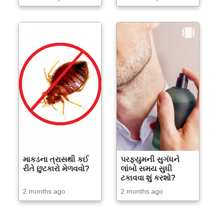
માકડના ત્રાસથી કઈ
પરફ્યુમની સુગંધને
રીતે છુટકારો મેળવવો?
લાંબો સમય સુધી
ટકાવવા શું કરશો?
2 months ago
2 months ago