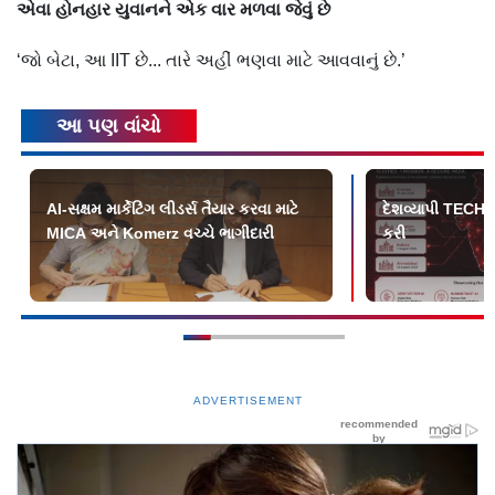
એવા હોનહાર યુવાનને એક વાર મળવા જેવું છે
‘જો બેટા, આ IIT છે... તારે અહીં ભણવા માટે આવવાનું છે.’
આ પણ વાંચો
AI-સક્ષમ માર્કેટિંગ લીડર્સ તૈયાર કરવા માટે
દેશવ્યાપી TEC
MICA અને Komerz વચ્ચે ભાગીદારી
કરી
ADVERTISEMENT