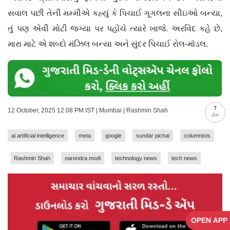
સવાલ પછી તેની મમ્મીએ કહ્યું કે પિચાઈ ગૂગલના સીઇઓ બન્યા,
તું પણ એવી મોટી જગ્યા પર પહોંચે ત્યારે ખાજે. અરવિંદ કહે છે,
મારા માટે એ શબ્દો મંઝિલ બન્યા અને સુંદર પિચાઈ રોલ-મૉડલ.
12 October, 2025 12:08 PM IST | Mumbai | Rashmin Shah
ટોચ
ai artificial intelligence
meta
google
sundar pichai
columnists
Rashmin Shah
narendra modi
technology news
tech news
OPEN APP