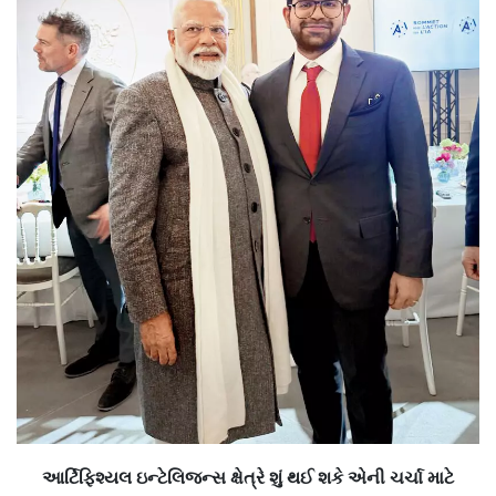
આર્ટિફિશ્યલ ઇન્ટેલિજન્સ ક્ષેત્રે શું થઈ શકે એની ચર્ચા માટે