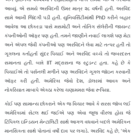
આવ્યું. એ સમયે અરવિંદની ઉંમર માત્ર ૨૮ વર્ષની હતી. અરવિંદ
સામે આખી જિંદગી પડી હતી. યુનિવર્સિટીમાંથી PhD કરીને બહાર
આવેલા આ છોકરડા પાસે મસમોટી અને તોતિંગ સૅલેરીની જાયન્ટ
કંપનીઓની ઑફર પણ હતી. તમને જાણીને નવાઈ લાગશે પણ મેટા
અને ઍપલ જેવી કંપનીઓ પણ અરવિંદને લેવા માટે તત્પર હતી તો
ગૂગલના કર્તાહર્તા સુંદર પિચાઈ અને અરવિંદ વચ્ચે તો જબરદસ્ત
સમાનતા હતી. બન્ને IIT મદ્રાસના જ સ્ટુડન્ટ હતા. કહે છે કે
પિચાઈએ તો પર્સનલી મળીને પણ અરવિંદને ગૂગલ જૉઇન કરવાની
ઑફર કરી હતી. અમેરિકા જેવો દેશ, ડૉલરમાં આવક અને
નોકરિયાત માબાપે એકઠા કરેલા ચણામમરા જેવા રૂપિયા.
કોઈ પણ સામાન્ય છોકરાને એક જ વિચાર આવે કે સરસ જૉબ લઈ
અમેરિકામાં સેટલ થઈ જઈએ પણ એવા જૂજ વીરલા હોય જે
ટિપિકલ ઇન્ડિયન મેન્ટાલિટી સાથે આગળ વધવાને બદલે અમેરિકન
માનસિકતા સાથે પોતાનાં વર્ષો દાવ પર લગાડે. અરવિંદ કહે છે, ‘એક