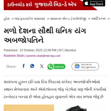
હોમ
>
લાઇફસ્ટાઈલ સમાચાર
>
સાયન્સ એન્ડ ટૅક્નોલૉજી
>
આર્ટિકલ્સ
>
મળો દેશના સૌથી ધનિક યંગ
અબજોપતિને
Published : 12 October, 2025 12:08 PM | IST | Mumbai
Rashmin Shah
| rashmin.shah@mid-day.com
Share:
Follow Us
૨૦૨૫ના હુરુન ઇન્ડિયા રિચ લિસ્ટમાં યંગેસ્ટ અબજોપતિઓમાં
સ્થાન મેળવનારા અને ઍમૅઝૉનના જેફ બેઝોસ પણ જેની કંપનીમાં
ઇન્વેસ્ટર બન્યા છે એવા હોનહાર યુવાનને એક વાર મળવા જેવું છે