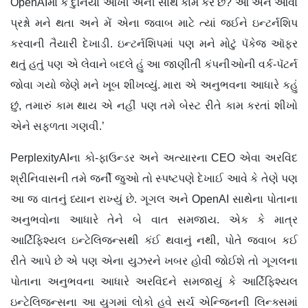
OpenAIમાં કે દુનિયા આખી એની સાથે કામ કરે છે? આ અને આવા
પ્રશ્નો મને થતા અને મેં એના જવાબ માટે ત્યાં જઈને ઇન્ટર્નશિપ
કરવાની તૈયારી દેખાડી. ઇન્ટર્નશિપમાં પણ મને મોટું પૅકેજ ઑફર
થતું હતું પણ એ લેવાને બદલે હું આ જાણીતી કંપનીઓની વર્ક-પૅટર્ન
જોવા ગયો જેણે મને ખૂબ શીખવ્યું. મારા એ અનુભવના આધારે કહું
છું, તમારું કામ થાય એ નહીં પણ તમે બેસ્ટ રીતે કામ કરતાં શીખો
એને સફળતા ગણવી.’
PerplexityAIના કો-ફાઉન્ડર અને અત્યારના CEO એવા અરવિંદ
શ્રીનિવાસની તમે જર્ની જુઓ તો સ્પષ્ટપણે દેખાઈ આવે કે તેણે પણ
આ જ વાતનું ધ્યાન રાખ્યું છે. ગૂગલ અને OpenAI સાથેના પોતાના
અનુભવોના આધારે તેને બે વાત સમજાય. એક કે માત્ર
આર્ટિફિશ્યલ ઇન્ટેલિજન્સથી કંઈ થવાનું નથી, પોતે જવાબ કઈ
રીતે આપે છે એ પણ એના યુઝરને ખબર હોવી જોઈશે તો ગૂગલના
પોતાના અનુભવના આધારે અરવિંદને સમજાયું કે આર્ટિફિશ્યલ
ઇન્ટેલિજન્સના આ યુગમાં લોકો હવે સર્ચ એન્જિનની લિન્ક્સમાં