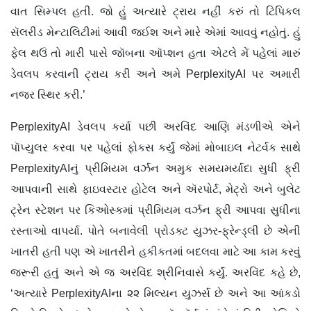
વાત સિમ્પલ હતી. જો હું અત્યારે ટ્રાય નહીં કરું તો ટિપિકલ
સૅલરીડ મેન્ટાલિટીમાં આવી જઈશ અને મારે એમાં આવવું નહોતું. હું
ફેલ થઉં તો મારી પાસે જૉબના ઑપ્શન હતા એટલે મેં પહેલાં મારું
ડેવલપ કરવાની ટ્રાય કરી અને અમે PerplexityAI પર અમારી
નજર સ્થિર કરી.’
PerplexityAI ડેવલપ કર્યા પછી અરવિંદ આણિ મંડળીએ એને
પૉપ્યુલર કરવા પર પહેલાં ફોકસ કર્યું જેમાં મોબાઇલ નેટર્વક સાથે
PerplexityAIનું પ્રીમિયમ વર્ઝન અમુક સમયમર્યાદા સુધી ફ્રી
આપવાની સાથે ફાઇવસ્ટાર હોટેલ અને ઍરપોર્ટ, મેટ્રો અને બુલેટ
ટ્રેન સ્ટેશન પર કિઓસ્કમાં પ્રીમિયમ વર્ઝન ફ્રી આપવા સુધીના
રસ્તાઓ વાપર્યા. પોતે બનાવેલી પ્રોડક્ટ યુઝર-ફ્રેન્ડ્લી છે એની
ખાતરી હતી પણ એ ખાતરીને હકીકતમાં બદલવા માટે આ કામ કરવું
જરૂરી હતું અને એ જ અરવિંદ શ્રીનિવાસે કર્યું. અરવિંદ કહે છે,
‘અત્યારે PerplexityAIના ૨૨ મિલ્યન યુઝર્સ છે અને આ આંકડો