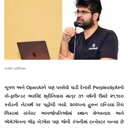
અરવિંદ શ્રીનિવાસ
ગૂગલ અને OpenAIને પણ પરસેવો પાડી દેનારી PerplexityAIનો
કો-ફાઉન્ડર અરવિંદ શ્રીનિવાસ માત્ર ૩૧ વર્ષની ઉંમરે ૨૧,૧૯૦
કરોડની નેટવર્થ પર પહોંચી ગયો. ૨૦૨૫ના હુરુન ઇન્ડિયા રિચ
લિસ્ટમાં યંગેસ્ટ અબજોપતિઓમાં સ્થાન મેળવનારા અને
ઍમૅઝૉનના જેફ બેઝોસ પણ જેની કંપનીમાં ઇન્વેસ્ટર બન્યા છે