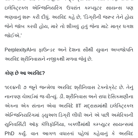
ઇલેક્ટ્રિકલ એન્જિનિયરિંગ ઉપરાંત કમ્પ્યુટર સાયન્સ પણ
ભણવાનું શરૂ કરી દીધું. અરવિંદ કહે છે, ‘ડિગ્રીની જરૂર તેને હોય
જેને જૉબ કરવી હોય, મારે તો શીખવું હતું જેના માટે માત્ર ધગશ
જોઈએ.’
PerplexityAIના ફાઉન્ડર અને દેશના સૌથી યુવાન અબજોપતિ
અરવિંદ શ્રીનિવાસને નજીકથી મળવા જેવું છે.
કોણ છે આ અરવિંદ?
૧૯૯૪ની ૭ જૂને જન્મેલા અરવિંદ શ્રીનિવાસ ટેક્નોક્રેટ છે. તેનું
નાનપણ ચેન્નઈમાં જ વીત્યું. ડી. શ્રીનિવાસ અને રાધા દેસિકમણીના
એકના એક સંતાન એવા અરવિંદે IIT મદ્રાસમાંથી ઇલેક્ટ્રિકલ
એન્જિનિયરિંગમાં ડ્યુઅલ ડિગ્રી લીધી અને એ પછી અમેરિકાની
યુનિવર્સિટી ઑફ કૅલિફૉર્નિયા, બર્ક્લીમાંથી કમ્પ્યુટર સાયન્સમાં
PhD કર્યું. વાત આગળ વધારતાં પહેલાં કહેવાનું કે અરવિંદ