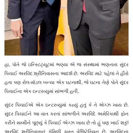
હા, પોતે જે ઇન્સ્ટિટ્યૂટમાં ભણ્યા એ જ સંસ્થામાં ભણનારા સુંદર
પિચાઈ અરવિંદ શ્રીનિવાસના આદર્શ છે. અરવિંદ માટે પહેલાં તે હીરો
હતા પણ રોલ-મૉડલ બન્યા એક ઘટનાથી, જે ઘટના તેણે પોતે સુંદર
પિચાઈના એક ઇન્ટરવ્યુમાં સાંભળી હતી.
સુંદર પિચાઈએ એક ઇન્ટરવ્યુમાં કહ્યું હતું કે તે એગ્ઝ ખાય છે.
સુંદર પિચાઈને આ વાત કરતાં સાંભળીને અરવિંદે અમેરિકાથી ફોન
કરીને મમ્મીને પૂછ્યું કે પિચાઈ એગ્ઝ ખાય છે તો હું પણ ખાઈ શકું!
અરવિંદ શ્રીનિવાસનું ફૅમિલી ચુસ્ત વેજિટેરિયન છે. અરવિંદના