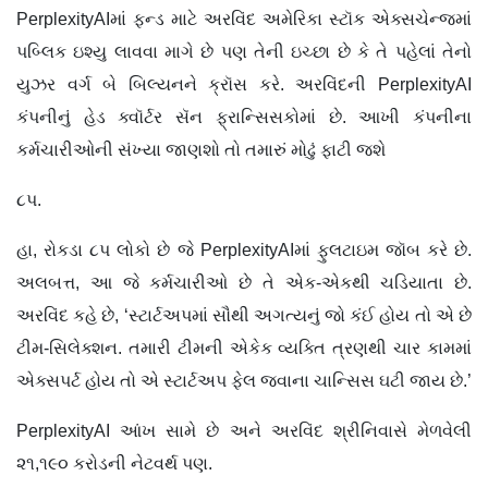
PerplexityAIમાં ફન્ડ માટે અરવિંદ અમેરિકા સ્ટૉક એક્સચેન્જમાં
પબ્લિક ઇશ્યુ લાવવા માગે છે પણ તેની ઇચ્છા છે કે તે પહેલાં તેનો
યુઝર વર્ગ બે બિલ્યનને ક્રૉસ કરે. અરવિંદની PerplexityAI
કંપનીનું હેડ ક્વૉર્ટર સૅન ફ્રાન્સિસકોમાં છે. આખી કંપનીના
કર્મચારીઓની સંખ્યા જાણશો તો તમારું મોઢું ફાટી જશે
૮પ.
હા, રોકડા ૮પ લોકો છે જે PerplexityAIમાં ફુલટાઇમ જૉબ કરે છે.
અલબત્ત, આ જે કર્મચારીઓ છે તે એક-એકથી ચડિયાતા છે.
અરવિંદ કહે છે, ‘સ્ટાર્ટઅપમાં સૌથી અગત્યનું જો કંઈ હોય તો એ છે
ટીમ-સિલેક્શન. તમારી ટીમની એકેક વ્યક્તિ ત્રણથી ચાર કામમાં
એક્સપર્ટ હોય તો એ સ્ટાર્ટઅપ ફેલ જવાના ચાન્સિસ ઘટી જાય છે.’
PerplexityAI આંખ સામે છે અને અરવિંદ શ્રીનિવાસે મેળવેલી
૨૧,૧૯૦ કરોડની નેટવર્થ પણ.