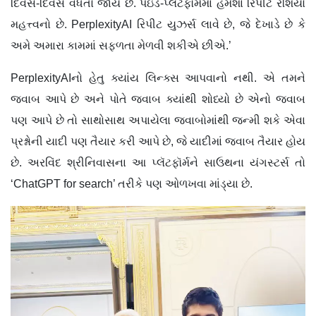
દિવસે-દિવસે વધતો જાય છે. પેઇડ-પ્લૅટફૉર્મમાં હંમેશાં રિપીટ રેશિયો
મહત્ત્વનો છે. PerplexityAI રિપીટ યુઝર્સ લાવે છે, જે દેખાડે છે કે
અમે અમારા કામમાં સફળતા મેળવી શકીએ છીએ.’
PerplexityAIનો હેતુ ક્યાંય લિન્ક્સ આપવાનો નથી. એ તમને
જવાબ આપે છે અને પોતે જવાબ ક્યાંથી શોધ્યો છે એનો જવાબ
પણ આપે છે તો સાથોસાથ અપાયેલા જવાબોમાંથી જન્મી શકે એવા
પ્રશ્નોની યાદી પણ તૈયાર કરી આપે છે, જે યાદીમાં જવાબ તૈયાર હોય
છે. અરવિંદ શ્રીનિવાસના આ પ્લૅટફૉર્મને સાઉથના યંગસ્ટર્સ તો
‘ChatGPT for search’ તરીકે પણ ઓળખવા માંડ્યા છે.