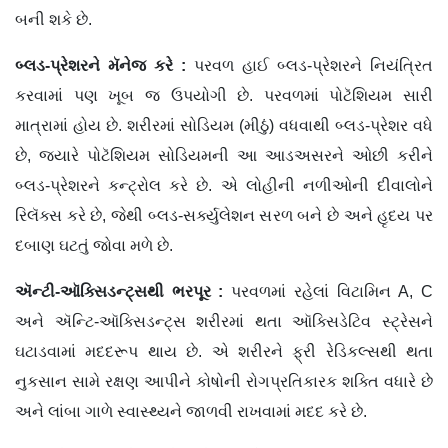
બની શકે છે.
બ્લડ
-
પ્રેશરને
મૅનેજ
કરે
:
પરવળ હાઈ બ્લડ-પ્રેશરને નિયંત્રિત
કરવામાં પણ ખૂબ જ ઉપયોગી છે. પરવળમાં પોટૅશિયમ સારી
માત્રામાં હોય છે. શરીરમાં સોડિયમ (મીઠું) વધવાથી બ્લડ-પ્રેશર વધે
છે, જ્યારે પોટૅશિયમ સોડિયમની આ આડઅસરને ઓછી કરીને
બ્લડ-પ્રેશરને કન્ટ્રોલ કરે છે. એ લોહીની નળીઓની દીવાલોને
રિલૅક્સ કરે છે, જેથી બ્લડ-સર્ક્યુલેશન સરળ બને છે અને હૃદય પર
દબાણ ઘટતું જોવા મળે છે.
ઍન્ટી
-
ઑક્સિડન્ટ્સથી
ભરપૂર
:
પરવળમાં રહેલાં વિટામિન A, C
અને ઍન્ટિ-ઑક્સિડન્ટ્સ શરીરમાં થતા ઑક્સિડેટિવ સ્ટ્રેસને
ઘટાડવામાં મદદરૂપ થાય છે. એ શરીરને ફ્રી રેડિકલ્સથી થતા
નુકસાન સામે રક્ષણ આપીને કોષોની રોગપ્રતિકારક શક્તિ વધારે છે
અને લાંબા ગાળે સ્વાસ્થ્યને જાળવી રાખવામાં મદદ કરે છે.