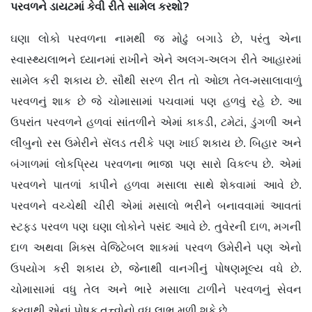
પરવળને ડાયટમાં કેવી રીતે સામેલ કરશો?
ઘણા લોકો પરવળના નામથી જ મોઢું બગાડે છે, પરંતુ એના
સ્વાસ્થ્યલાભને ધ્યાનમાં રાખીને એને અલગ-અલગ રીતે આહારમાં
સામેલ કરી શકાય છે. સૌથી સરળ રીત તો ઓછા તેલ-મસાલાવાળું
પરવળનું શાક છે જે ચોમાસામાં પચવામાં પણ હળવું રહે છે. આ
ઉપરાંત પરવળને હળવાં સાંતળીને એમાં કાકડી, ટમેટાં, ડુંગળી અને
લીંબુનો રસ ઉમેરીને સૅલડ તરીકે પણ ખાઈ શકાય છે. બિહાર અને
બંગાળમાં લોકપ્રિય પરવળના ભાજા પણ સારો વિકલ્પ છે. એમાં
પરવળને પાતળાં કાપીને હળવા મસાલા સાથે શેકવામાં આવે છે.
પરવળને વચ્ચેથી ચીરી એમાં મસાલો ભરીને બનાવવામાં આવતાં
સ્ટફ્ડ પરવળ પણ ઘણા લોકોને પસંદ આવે છે. તુવેરની દાળ, મગની
દાળ અથવા મિક્સ વેજિટેબલ શાકમાં પરવળ ઉમેરીને પણ એનો
ઉપયોગ કરી શકાય છે, જેનાથી વાનગીનું પોષણમૂલ્ય વધે છે.
ચોમાસામાં વધુ તેલ અને ભારે મસાલા ટાળીને પરવળનું સેવન
કરવાથી એનાં પોષક તત્ત્વોનો વધુ લાભ મળી શકે છે.