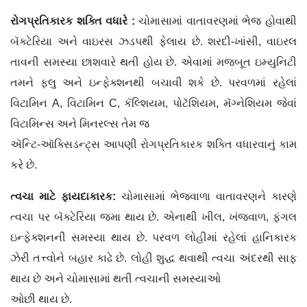
રોગપ્રતિકારક
શક્તિ
વધારે
:
ચોમાસામાં વાતાવરણમાં ભેજ હોવાથી
બૅક્ટેરિયા અને વાઇરસ ઝડપથી ફેલાય છે. શરદી-ખાંસી, વાઇરલ
તાવની સમસ્યા છાશવારે થતી હોય છે. એવામાં મજબૂત ઇમ્યુનિટી
તમને ફ્લુ અને ઇન્ફેક્શનથી બચાવી શકે છે. પરવળમાં રહેલાં
વિટામિન A, વિટામિન C, કૅલ્શિયમ, પોટૅશિયમ, મૅગ્નેશિયમ જેવાં
વિટામિન્સ અને મિનરલ્સ તેમ જ
ઍન્ટિ-ઑક્સિડન્ટ્સ આપણી રોગપ્રતિકારક શક્તિ વધારવાનું કામ
કરે છે.
ત્વચા
માટે
ફાયદાકારક
:
ચોમાસામાં ભેજવાળા વાતાવરણને કારણે
ત્વચા પર બૅક્ટેરિયા જમા થાય છે. એનાથી ખીલ, ખંજવાળ, ફંગલ
ઇન્ફેક્શનની સમસ્યા થાય છે. પરવળ લોહીમાં રહેલાં હાનિકારક
ઝેરી તત્ત્વોને બહાર કાઢે છે. લોહી શુદ્ધ થવાથી ત્વચા અંદરથી સાફ
થાય છે અને ચોમાસામાં થતી ત્વચાની સમસ્યાઓ
ઓછી થાય છે.