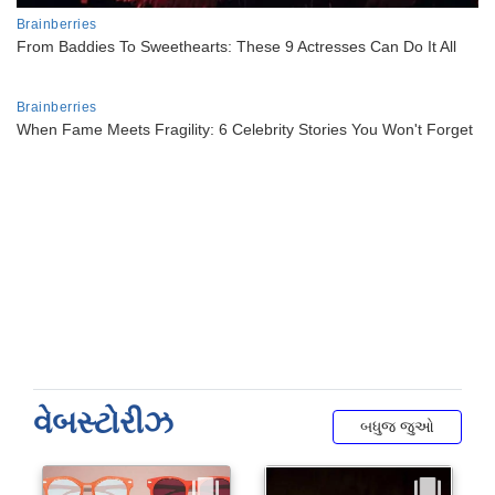
વેબસ્ટોરીઝ
બધુજ જુઓ