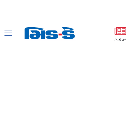
ઇ-પેપર