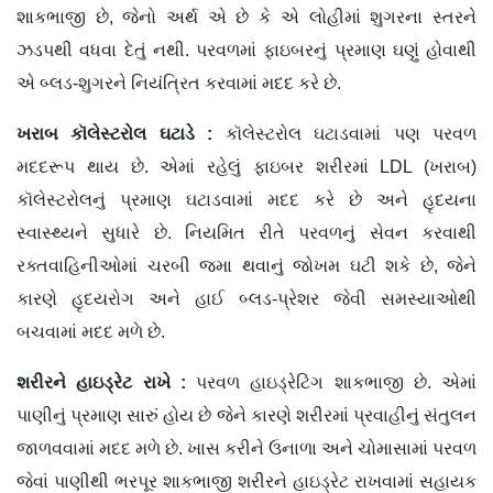
શાકભાજી છે, જેનો અર્થ એ છે કે એ લોહીમાં શુગરના સ્તરને
ઝડપથી વધવા દેતું નથી. પરવળમાં ફાઇબરનું પ્રમાણ ઘણું હોવાથી
એ બ્લડ-શુગરને નિયં​ત્રિત કરવામાં મદદ કરે છે.
ખરાબ
કૉલેસ્ટરોલ
ઘટાડે
:
કૉલેસ્ટરોલ ઘટાડવામાં પણ પરવળ
મદદરૂપ થાય છે. એમાં રહેલું ફાઇબર શરીરમાં LDL (ખરાબ)
કૉલેસ્ટરોલનું પ્રમાણ ઘટાડવામાં મદદ કરે છે અને હૃદયના
સ્વાસ્થ્યને સુધારે છે. નિયમિત રીતે પરવળનું સેવન કરવાથી
રક્તવાહિનીઓમાં ચરબી જમા થવાનું જોખમ ઘટી શકે છે, જેને
કારણે હૃદયરોગ અને હાઈ બ્લડ-પ્રેશર જેવી સમસ્યાઓથી
બચવામાં મદદ મળે છે.
શરીરને
હાઇડ્રેટ
રાખે
:
પરવળ હાઇડ્રેટિંગ શાકભાજી છે. એમાં
પાણીનું પ્રમાણ સારું હોય છે જેને કારણે શરીરમાં પ્રવાહીનું સંતુલન
જાળવવામાં મદદ મળે છે. ખાસ કરીને ઉનાળા અને ચોમાસામાં પરવળ
જેવાં પાણીથી ભરપૂર શાકભાજી શરીરને હાઇડ્રેટ રાખવામાં સહાયક