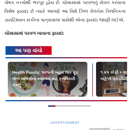
પોષક તત્ત્વોથી ભરપૂર હોય છે. ચોમાસામાં પરવળનું સેવન કરવાના
વિશેષ ફાયદા છે ત્યારે આપણે આ વિશે ઝિલ વેલનેસ ક્લિનિકના
ડાયટિશ્યન સકીના પાત્રાવાલા પાસેથી એના ફાયદા જાણી લઈએ.
ચોમાસામાં પરવળ ખાવાના ફાયદા
આ પણ વાંચો
Health Funda: શાળાની બહાર જંક ફૂડ
૧ કપ કૉફી + ૨૦ 
બૅન! બાળકોના સ્વાસ્થ્ય માટે ક્રાંતિકારી
બહેતર પ્રોડક્ટિવિ
પગલું
ADVERTISEMENT