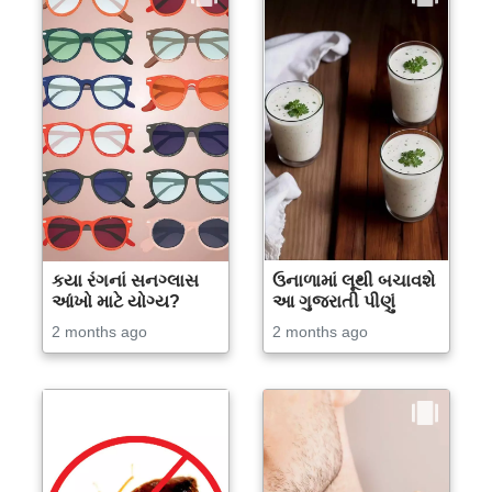
કયા રંગનાં સનગ્લાસ
ઉનાળામાં લૂથી બચાવશે
આંખો માટે યોગ્ય?
આ ગુજરાતી પીણું
2 months ago
2 months ago