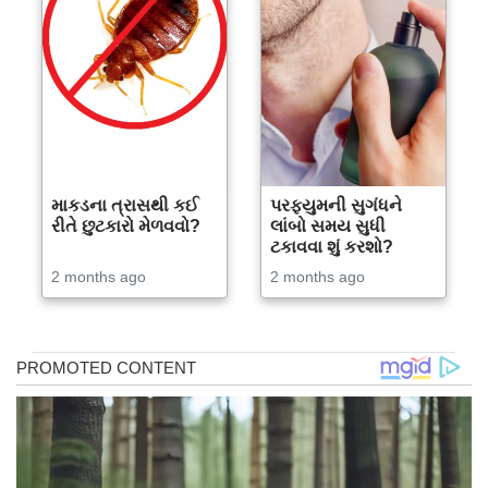
માકડના ત્રાસથી કઈ
પરફ્યુમની સુગંધને
રીતે છુટકારો મેળવવો?
લાંબો સમય સુધી
ટકાવવા શું કરશો?
2 months ago
2 months ago