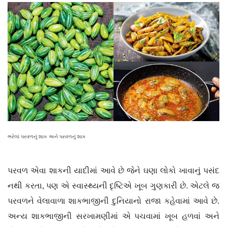
ભરેલાં પરવળનું શાક અને પરવળનું શાક
પરવળ એવા શાકની યાદીમાં આવે છે જેને ઘણા લોકો ખાવાનું પસંદ
નથી કરતા, પણ એ સ્વાસ્થ્યની દૃષ્ટિએ ખૂબ ગુણકારી છે. એટલે જ
પરવળને વેલાવાળા શાકભાજીની દુનિયાનો રાજા કહેવામાં આવે છે.
અન્ય શાકભાજીની સરખામણીમાં એ પચવામાં ખૂબ હળવાં અને