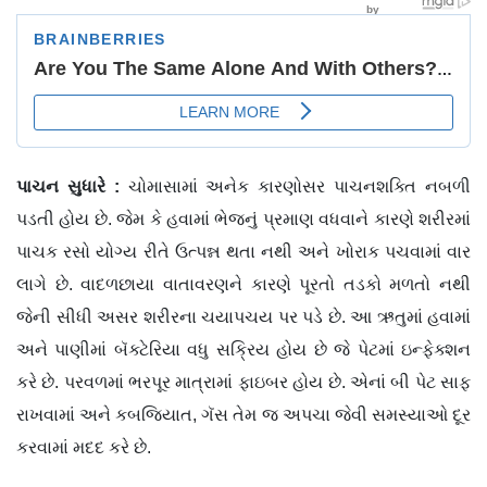
પાચન
સુધારે
:
ચોમાસામાં અનેક કારણોસર પાચનશક્તિ નબળી
પડતી હોય છે. જેમ કે હવામાં ભેજનું પ્રમાણ વધવાને કારણે શરીરમાં
પાચક રસો યોગ્ય રીતે ઉત્પન્ન થતા નથી અને ખોરાક પચવામાં વાર
લાગે છે. વાદળછાયા વાતાવરણને કારણે પૂરતો તડકો મળતો નથી
જેની સીધી અસર શરીરના ચયાપચય પર પડે છે. આ ઋતુમાં હવામાં
અને પાણીમાં બૅક્ટેરિયા વધુ સક્રિય હોય છે જે પેટમાં ઇન્ફેક્શન
કરે છે. પરવળમાં ભરપૂર માત્રામાં ફાઇબર હોય છે. એનાં બી પેટ સાફ
રાખવામાં અને કબજિયાત, ગૅસ તેમ જ અપચા જેવી સમસ્યાઓ દૂર
કરવામાં મદદ કરે છે.