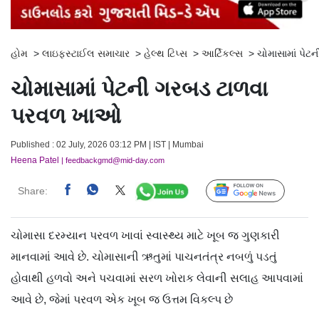
હોમ
>
લાઇફસ્ટાઈલ સમાચાર
>
હેલ્થ ટિપ્સ
>
આર્ટિકલ્સ
>
ચોમાસામાં પે
ચોમાસામાં પેટની ગરબડ ટાળવા
પરવળ ખાઓ
Published : 02 July, 2026 03:12 PM | IST | Mumbai
Heena Patel
| feedbackgmd@mid-day.com
Share:
Follow Us
ચોમાસા દરમ્યાન પરવળ ખાવાં સ્વાસ્થ્ય માટે ખૂબ જ ગુણકારી
માનવામાં આવે છે. ચોમાસાની ઋતુમાં પાચનતંત્ર નબળું પડતું
હોવાથી હળવો અને પચવામાં સરળ ખોરાક લેવાની સલાહ આપવામાં
આવે છે, જેમાં પરવળ એક ખૂબ જ ઉત્તમ વિકલ્પ છે