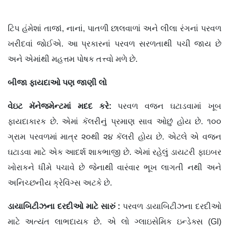
ટિપ હંમેશાં તાજાં, નાનાં, પાતળી છાલવાળાં અને લીલા રંગનાં પરવળ
ખરીદવાં જોઈએ. આ પ્રકારનાં પરવળ સરળતાથી પચી જાય છે
અને એમાંથી મહત્તમ પોષક તત્ત્વો મળે છે.
બીજા ફાયદાઓ પણ જાણી લો
વેઇટ
મૅનેજમેન્ટમાં
મદદ
કરે
:
પરવળ વજન ઘટાડવામાં ખૂબ
ફાયદાકારક છે. એમાં કૅલરીનું પ્રમાણ સાવ ઓછું હોય છે. ૧૦૦
ગ્રામ પરવળમાં માત્ર ૨૦થી ૨૪ કૅલરી હોય છે. એટલે એ વજન
ઘટાડવા માટે એક આદર્શ શાકભાજી છે. એમાં રહેલું ડાયટરી ફાઇબર
ખોરાકને ધીમે પચાવે છે જેનાથી વારંવાર ભૂખ લાગતી નથી અને
અનિચ્છનીય ક્રેવિંગ્સ અટકે છે.
ડાયાબિટીઝના
દરદીઓ
માટે
સારું
:
પરવળ ડાયાબિટીઝના દરદીઓ
માટે અત્યંત લાભદાયક છે. એ લો ગ્લાઇસેમિક ઇન્ડેક્સ (GI)