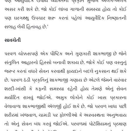
પણ આયુર્વેદિક ઉપાય વ્યક્તિની પ્રકૃતિ મુજબ અલગ-અલગ
અસર કરી શકે છે. જો કોઈ લાંબા ગાળાની સમસ્યા હોય તો કોઈ
પણ ઘરગથ્થુ ઉપચાર શરૂ કરતાં પહેલાં આયુર્વેદિક નિષ્ણાતની
સલાહ લેવી હિતાવહ છે.’
સાવચેતી
પરવળ ચોક્કસપણે એક પૌષ્ટિક અને ગુણકારી શાકભાજી છે જેને
સંતુલિત આહારનો હિસ્સો બનાવી શકાય છે. જોકે કોઈ પણ વસ્તુનું
જરૂર કરતાં વધારે સેવન કરવાથી ફાયદાને બદલે નુકસાન થઈ શકે
છે. પરવળ ઠંડી પ્રકૃતિનું શાકભાજી ગણાય છે એટલે જેમને વારંવાર
શરદી-ખાંસી કે કફની સમસ્યા રહેતી હોય તેમણે એનું સેવન
મર્યાદિત રાખવું જોઈએ. અમુક લોકોને કોઈ ખાસ પ્રકારના
વેલાવાળા શાકભાજીથી ઍલર્જી હોઈ શકે છે. જો પરવળ ખાધા પછી
શરીરમાં ખંજવાળ, ચામડી પર ફોલ્લીઓ કે અસ્વસ્થતા અનુભવાય
તો એનું સેવન બંધ કરવું જોઈએ. પરવળમાં પોટૅશિયમનું પ્રમાણ