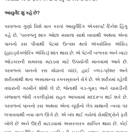
આયુર્વેદ શું કહે છે?
પરવળના ગુણો વિશે વાત કરતાં આયુર્વેદિક એક્સપર્ટ દિનેશ હિંગુ
કહે છે, ‘પરવળનું શાક ઓછા મસાલા સાથે ખાવાથી અથવા એના
પાનનો રસ પીવાથી પેટમાં ઉત્પન્ન થતો ઍક્સેસિવ ઍસિડ
(હાઇડ્રોક્લોરિક ઍસિડ) શાંત થાય છે. એ પેટની બળતરા અને ખાટા
ઓડકારની સમસ્યા મટાડવા માટે ઉપયોગી માનવામાં આવે છે.
પરવળનાં પાનનો રસ મોઢાનાં ચાંદાં, હાઈ બ્લડ-પ્રેશર અને
શરીરમાંથી થતા અસામાન્ય રક્તસ્રાવને રોકે છે. એ શરીરમાં રહેલી
વધારાની ગરમીને શોષી લે છે, જેનાથી ગડ-ગૂમડ અને ચામડીની
ખંજવાળ જેવી તકલીફોમાં રાહત આપવામાં મદદરૂપ થઈ શકે છે.
પરવળનાં પાનનો રસ અથવા એના ચૂર્ણનો લેપ માથાની ત્વચા પર
લગાવવાથી નવા વાળ ઊગે છે. એ બંધ થઈ ગયેલાં રોમછિદ્રોને ફરી
ખોલે છે અને ઉંદરી મટાડવામાં અસરકારક સાબિત થાય છે. કોઈ