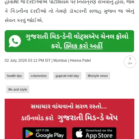
હોવાથી જે દરદીઓએ પોટૅશિયમ પર નિયંત્રણ રાખવાનું હોય, જેમ
કે કિડનીના દરદીઓ તો તેમણે ડૉક્ટરની સલાહ મુજબ જ એનું
સેવન કરવું જોઈએ.
02 July, 2026 03:12 PM IST | Mumbai | Heena Patel
ટોચ
health tips
columnists
gujarati mid day
lifestyle news
life and style