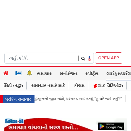
|
OPEN APP
સમાચાર
મનોરંજન
સ્પોર્ટ્સ
લાઈફસ્ટાઈલ
સિટી ન્યૂઝ
સમાચાર તમારે માટે
કૉલમ
શૉટ વિડિઓઝ
ગયો, ધરપકડ બાદ કહ્યું “હું ઘરે જઈ શકું?”
‘હું બાબા બાગેશ્વર નથી...’: IIT દિલ્હ
બ્રેકિંગ સમાચાર