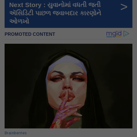
>
Next Story : યુવાનોમાં વધતી જતી
ઍસિડિટી પાછળ જવાબદાર કારણોને
ઓળખો