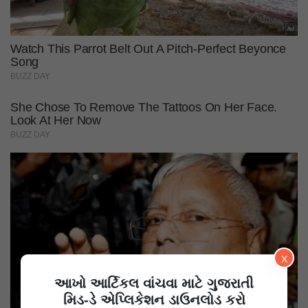
X
આખો આર્ટિકલ વાંચવા માટે ગુજરાતી
મિડ-ડે એપ્લિકેશન ડાઉનલોડ કરો