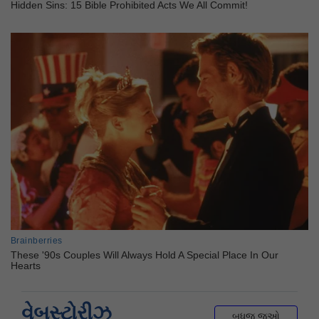
વેબસ્ટોરીઝ
બધુજ જુઓ