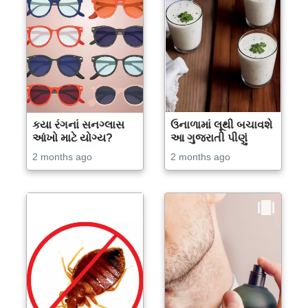
કયા રંગનાં સનગ્લાસ
ઉનાળામાં લૂથી બચાવશે
આંખો માટે યોગ્ય?
આ ગુજરાતી પીણું
2 months ago
2 months ago