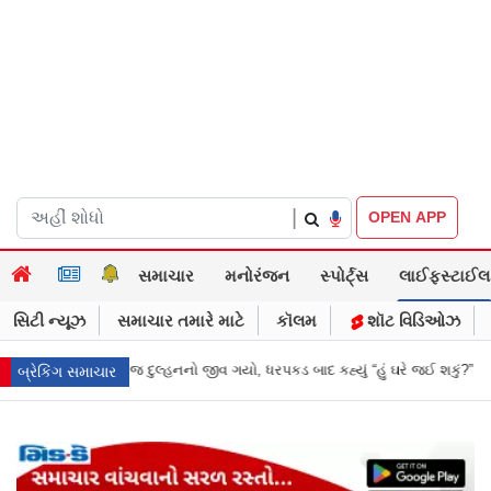
|
OPEN APP
સમાચાર
મનોરંજન
સ્પોર્ટ્સ
લાઈફસ્ટાઈલ
સિટી ન્યૂઝ
સમાચાર તમારે માટે
કૉલમ
શૉટ વિડિઓઝ
પકડ બાદ કહ્યું “હું ઘરે જઈ શકું?”
‘હું બાબા બાગેશ્વર નથી...’: IIT દિલ્હીમાં વિ
બ્રેકિંગ સમાચાર