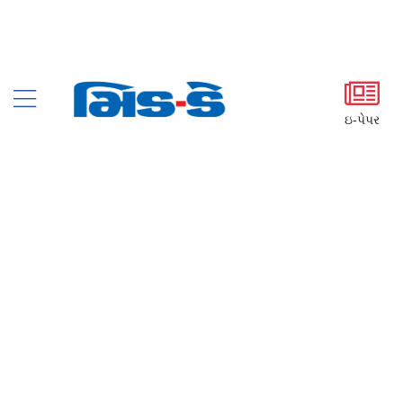
ઇ-પેપર