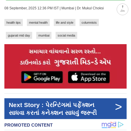
08 September, 2025 12:36 PM IST | Mumbai | Dr. Mukul Choksi
ટોચ
health tips
mental health
life and style
columnists
gujarati mid day
mumbai
social media
>
Next Story : પેરન્ટિંગમાં પર્ફેક્શન
સાધવા કરતાં કનેક્શન સાધવું જરૂરી