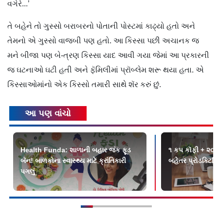
વગેરે...’
તે બહેને તો ગુસ્સો બરાબરનો પોતાની પોસ્ટમાં કાઢ્યો હતો અને
તેમનો એ ગુસ્સો વાજબી પણ હતો. આ કિસ્સા પછી અચાનક જ
મને બીજા પણ બે-ત્રણ કિસ્સા યાદ આવી ગયા જેમાં આ પ્રકારની
જ ઘટનાઓ ઘટી હતી અને ફૅમિલીમાં પ્રૉબ્લેમ શરૂ થયા હતા. એ
કિસ્સાઓમાંનો એક કિસ્સો તમારી સાથે શૅર કરું છું.
આ પણ વાંચો
Health Funda: શાળાની બહાર જંક ફૂડ
૧ કપ કૉફી + ૨૦ 
બૅન! બાળકોના સ્વાસ્થ્ય માટે ક્રાંતિકારી
બહેતર પ્રોડક્ટિવિ
પગલું