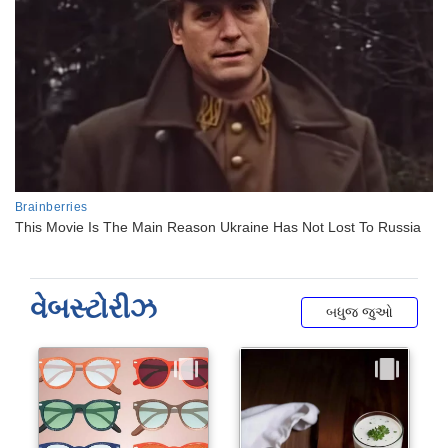
વેબસ્ટોરીઝ
બધુજ જુઓ