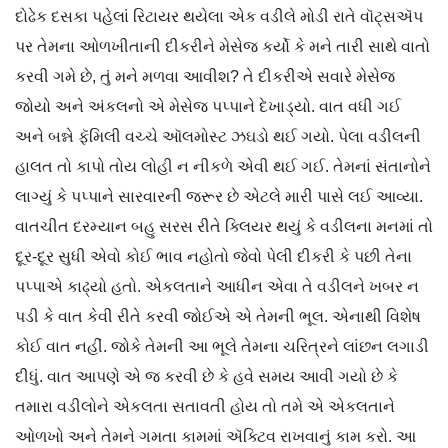
દોઢેક દસકા પહેલાં રિટાયર થયેલા એક વડીલે મોડી રાતે વૉટ્સઍપ
પર તેમના ઓળખીતાની દીકરીને મેસેજ કર્યો કે મને તારી સાથે વાતો
કરવી ગમે છે, તું મને મળવા આવીશ? તે દીકરીએ સવારે મેસેજ
જોયો અને અંકલનો એ મેસેજ પપ્પાને દેખાડ્યો. વાત વધી ગઈ
અને બન્ને ફૅમિલી વચ્ચે ઑલમોસ્ટ ઝઘડો થઈ ગયો. પેલા વડીલની
હાલત તો કાપો તોય લોહી ન નીકળે એવી થઈ ગઈ. તેમનાં સંતાનોને
લાગ્યું કે પપ્પાને સારવારની જરૂર છે એટલે મારી પાસે લઈ આવ્યા.
વાતચીત દરમ્યાન બહુ સરસ રીતે ક્લિયર થયું કે વડીલના મનમાં તો
દૂર-દૂર સુધી એવો કોઈ ભાવ નહોતો જેવો પેલી દીકરી કે પછી તેના
પપ્પાએ કાઢ્યો હતો. એકલતાને આધીન એવા તે વડીલને ખબર ન
પડી કે વાત કેવી રીતે કરવી જોઈએ એ તેમની ભૂલ. એનાથી વિશેષ
કોઈ વાત નહીં. જોકે તેમની આ ભૂલે તેમના ચરિત્રને લાંછન લગાડી
દીધું. વાત આપણે એ જ કરવી છે કે હવે સમય આવી ગયો છે કે
તમારા વડીલોને એકલતા સતાવતી હોય તો તમે એ એકલતાને
ઓળખો અને તેમને ગમતા કામમાં ઍક્ટિવ રાખવાનું કામ કરો. આ