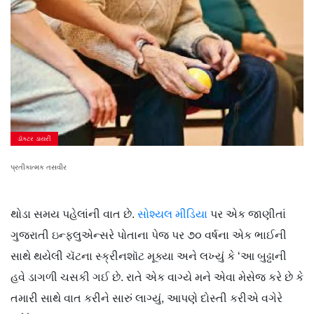
ડૉક્ટર ડાયરી
પ્રતીકાત્મક તસવીર
થોડા સમય પહેલાંની વાત છે.
સોશ્યલ મીડિયા
પર એક જાણીતાં
ગુજરાતી ઇન્ફ્લુએન્સરે પોતાના પેજ પર ૭૦ વર્ષના એક ભાઈની
સાથે થયેલી ચૅટના સ્ક્રીનશૉટ મૂક્યા અને લખ્યું કે ‘આ બુઢ્ઢાની
હવે ડાગળી ચસકી ગઈ છે. રાતે એક વાગ્યે મને એવા મેસેજ કરે છે કે
તમારી સાથે વાત કરીને સારું લાગ્યું, આપણે દોસ્તી કરીએ વગેરે