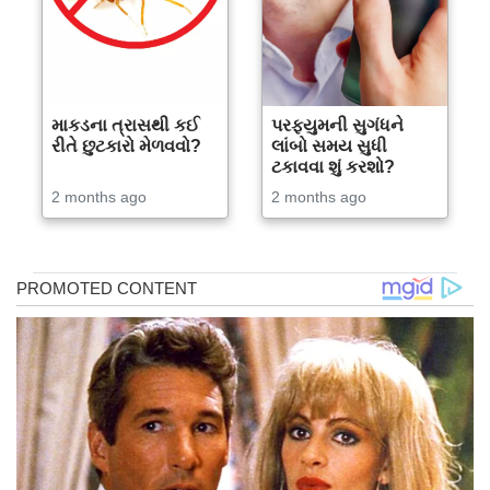
માકડના ત્રાસથી કઈ
પરફ્યુમની સુગંધને
રીતે છુટકારો મેળવવો?
લાંબો સમય સુધી
ટકાવવા શું કરશો?
2 months ago
2 months ago