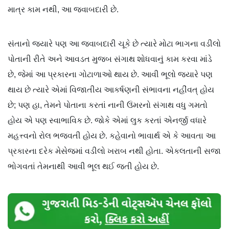
માત્ર કામ નથી, આ જવાબદારી છે.
સંતાનો જ્યારે પણ આ જવાબદારી ચૂકે છે ત્યારે મોટા ભાગના વડીલો
પોતાની રીતે અને આવડત મુજબ સંગાથ શોધવાનું કામ કરવા માંડે
છે, જેમાં આ પ્રકારના ગોટાળાઓ થાય છે. આવી ભૂલો જ્યારે પણ
થાય છે ત્યારે એમાં વિજાતીય આકર્ષણની સંભાવના નહીંવત્ હોય
છે; પણ હા, તેમને પોતાના કરતાં નાની ઉંમરનો સંગાથ વધુ ગમતો
હોય એ પણ સ્વાભાવિક છે. જોકે એમાં લુક કરતાં એનર્જી વધારે
મહત્ત્વનો રોલ ભજવતી હોય છે. કહેવાનો ભાવાર્થ એ કે આવતા આ
પ્રકારના દરેક મેસેજમાં વડીલો ખરાબ નથી હોતા. એકલતાની સજા
ભોગવતાં તેમનાથી આવી ભૂલ થઈ જતી હોય છે.