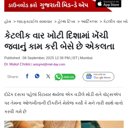
હોમ
>
લાઇફસ્ટાઈલ સમાચાર
>
હેલ્થ ટિપ્સ
>
આર્ટિકલ્સ
>
કેટલીક વાર ખોટ
કેટલીક વાર ખોટી દિશામાં ખેંચી
જવાનું કામ કરી બેસે છે એકલતા
Published : 08 September, 2025 12:36 PM | IST | Mumbai
Dr. Mukul Choksi
| askgmd@mid-day.com
Share:
Follow Us
દોઢેક દસકા પહેલાં રિટાયર થયેલા એક વડીલે મોડી રાતે વૉટ્સઍપ
પર તેમના ઓળખીતાની દીકરીને મેસેજ કર્યો કે મને તારી સાથે વાતો
કરવી ગમે છે