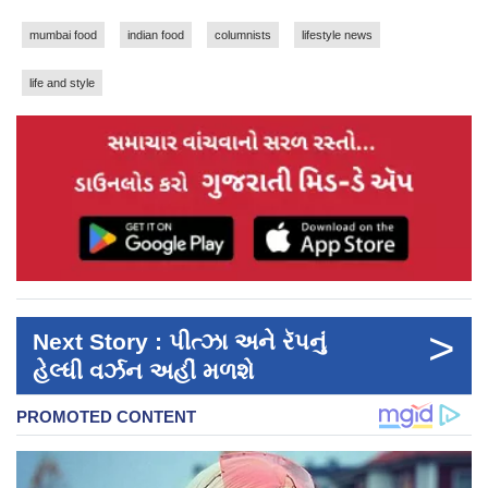
mumbai food
indian food
columnists
lifestyle news
life and style
>
Next Story : પીત્ઝા અને રૅપનું
હેલ્ધી વર્ઝન અહીં મળશે