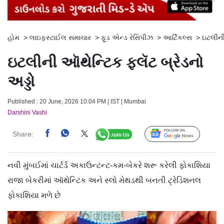
હોમ
>
લાઇફસ્ટાઈલ સમાચાર
>
ફૂડ એન્ડ રેસિપીઝ
>
આર્ટિકલ્સ
>
ઇટલીની 
ઇટલીની આૅથેન્ટિક ફ્લૅટ બ્રેડનો
અડ્ડો
Published : 20 June, 2026 10:04 PM | IST | Mumbai
Darshini Vashi
Share:
Follow Us
નવી મુંબઈમાં ચાર્ટર્ડ અકાઉન્ટન્ટ-કમ-બેકરે શરૂ કરેલી ફોકાશિયા
રાજા બેકરીમાં આૅથેન્ટિક અને સ્લો મેથડથી બનતી ટ્રેડિશનલ
ફોકાશિયા મળે છે