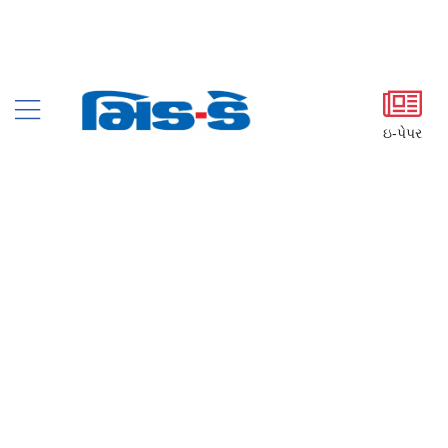
ઇ-પેપર