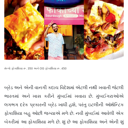
મૅન્ગો ફોકાશિયા રૂ. 350 અને OG ફોકાશિયા રૂ. 450
બ્રેડ અને એની વાનગી કદાચ વિદેશમાં એટલી નથી ખવાતી જેટલી
ભારતમાં અને ખાસ કરીને મુંબઈમાં ખવાય છે. મુંબઈગરાઓએ
લગભગ દરેક પ્રકારની બ્રેડ ખાધી હશે, પરંતુ ઇટલીની ઑથેન્ટિક
ફોકાશિયા બહુ ઓછી જગ્યાએ મળે છે. નવી મુંબઈમાં આવેલી એક
બેકરીમાં આ ફોકાશિયા મળે છે. શું છે આ ફોકાશિયા અને એની શું