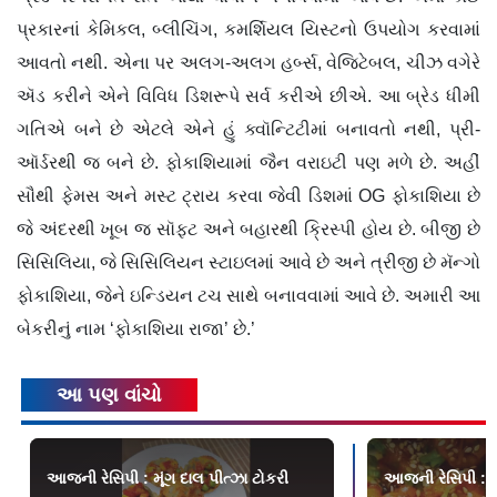
પ્રકારનાં કેમિકલ, બ્લીચિંગ, કમર્શિયલ યિસ્ટનો ઉપયોગ કરવામાં
આવતો નથી. એના પર અલગ-અલગ હર્બ્સ, વેજિટેબલ, ચીઝ વગેરે
ઍડ કરીને એને વિવિધ ડિશરૂપે સર્વ કરીએ છીએ. આ બ્રેડ ધીમી
ગતિએ બને છે એટલે એને હું ક્વૉન્ટિટીમાં બનાવતો નથી, પ્રી-
ઑર્ડરથી જ બને છે. ફોકાશિયામાં જૈન વરાઇટી પણ મળે છે. અહીં
સૌથી ફેમસ અને મસ્ટ ટ્રાય કરવા જેવી ડિશમાં OG ફોકાશિયા છે
જે અંદરથી ખૂબ જ સૉફ્ટ અને બહારથી ક્રિસ્પી હોય છે. બીજી છે
સિસિલિયા, જે સિસિલિયન સ્ટાઇલમાં આવે છે અને ત્રીજી છે મૅન્ગો
ફોકાશિયા, જેને ઇન્ડિયન ટચ સાથે બનાવવામાં આવે છે. અમારી આ
બેકરીનું નામ ‘ફોકાશિયા રાજા’ છે.’
આ પણ વાંચો
આજની રેસિપી : મૂંગ દાલ પીત્ઝા ટોકરી
આજની રેસિપી : વે