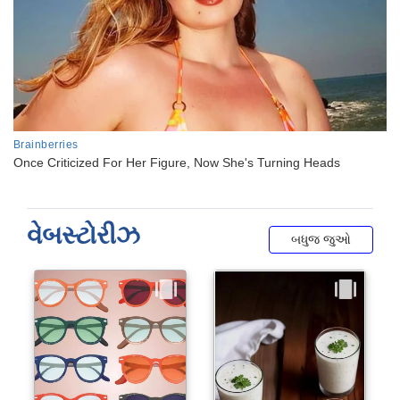
વેબસ્ટોરીઝ
બધુજ જુઓ