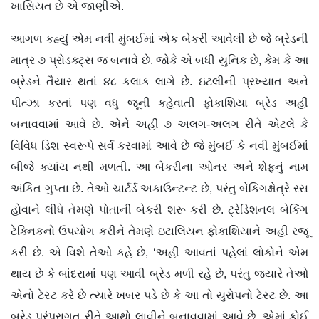
ખાસિયત છે એ જાણીએ.
આગળ કહ્યું એમ નવી મુંબઈમાં એક બેકરી આવેલી છે જે બ્રેડની
માત્ર ૭ પ્રોડક્ટ્સ જ બનાવે છે. જોકે એ બધી યુનિક છે, કેમ કે આ
બ્રેડને તૈયાર થતાં ૪૮ કલાક લાગે છે. ઇટલીની પ્રખ્યાત અને
પીત્ઝા કરતાં પણ વધુ જૂની કહેવાતી ફોકાશિયા બ્રેડ અહીં
બનાવવામાં આવે છે. એને અહીં ૭ અલગ-અલગ રીતે એટલે કે
વિવિધ ડિશ સ્વરૂપે સર્વ કરવામાં આવે છે જે મુંબઈ કે નવી મુંબઈમાં
બીજે ક્યાંય નથી મળતી. આ બેકરીના ઓનર અને શેફનું નામ
અંકિત ગુપ્તા છે. તેઓ ચાર્ટર્ડ અકાઉન્ટન્ટ છે, પરંતુ બેકિંગક્ષેત્રે રસ
હોવાને લીધે તેમણે પોતાની બેકરી શરૂ કરી છે. ટ્રેડિશનલ બેકિંગ
ટેક્નિકનો ઉપયોગ કરીને તેમણે ઇટાલિયન ફોકાશિયાને અહીં રજૂ
કરી છે. એ વિશે તેઓ કહે છે, ‘અહીં આવતાં પહેલાં લોકોને એમ
થાય છે કે બાંદરામાં પણ આવી બ્રેડ મળી રહે છે, પરંતુ જ્યારે તેઓ
એનો ટેસ્ટ કરે છે ત્યારે ખબર પડે છે કે આ તો યુરોપનો ટેસ્ટ છે. આ
બ્રેડ પરંપરાગત રીતે આથો લાવીને બનાવવામાં આવે છે. એમાં કોઈ