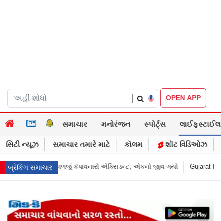
|
OPEN APP
સમાચાર
મનોરંજન
સ્પોર્ટ્સ
લાઈફસ્ટાઈલ
સિટી ન્યૂઝ
સમાચાર તમારે માટે
કૉલમ
શૉટ વિડિઓઝ
 જીવ ગયો
Gujarat News: મોરબીમાં મેજિક! કૂવાનું પાણી દરિયાનાં મોજાંની જેમ ઊછળવ
બ્રેકિંગ સમાચાર