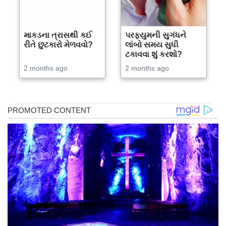
માકડના ત્રાસથી કઈ
પરફ્યુમની સુગંધને
રીતે છુટકારો મેળવવો?
લાંબો સમય સુધી
ટકાવવા શું કરશો?
2 months ago
2 months ago