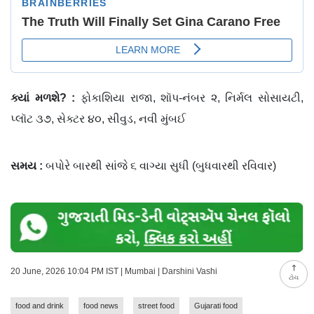
ક્યાં
મળશે
? :
ફોકાશિયા રાજા, શૉપ-નંબર ૨, નિર્મલ સોસાયટી,
પ્લૉટ ૩૭, સેક્ટર ૪૦, સીવુડ, નવી મુંબઈ
સમય
:
બપોરે બારથી સાંજે ૬ વાગ્યા સુધી (બુધવારથી રવિવાર)
20 June, 2026 10:04 PM IST | Mumbai | Darshini Vashi
ટોચ
food and drink
food news
street food
Gujarati food