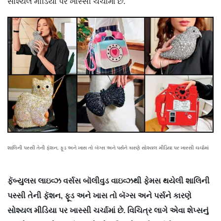
સોશ્યલ મીડિયા પર ખાસ્સી ચર્ચામાં છે.
શાલિની પસ્સી તેની ફૅશન, ફૂડ અને ખાસ તો બૅગ્સ અને પર્સને કારણે સોશ્યલ મીડિયા પર ખાસ્સી ચર્ચામાં
ફૅબ્યુલસ લાઇવ્ઝ વર્સસ બૉલીવુડ વાઇવ્ઝથી ફેમસ થયેલી શાલિની
પસ્સી તેની ફૅશન, ફૂડ અને ખાસ તો બૅગ્સ અને પર્સને કારણે
સોશ્યલ મીડિયા પર ખાસ્સી ચર્ચામાં છે. વિચિત્ર લાગે એવા શેપ્સનું