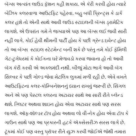
બૅગ્સ અત્યંત લાઉડ ફૅશન કહી શકાય. એ કૅરી કરવી હોય ત્યારે
બેઝિક કલરવાળા આઉટફિટ પહેરવા. બહુ બધી પ્રિન્ટ્સ કે ડાર્ક
કલર હશે તો એની સાથે આવી લાઉડ સ્ટાઇલની બૅગ્સ ડ્રામેટિક
લાગશે. એ ઉપરાંત ગમે તે જગ્યાએ પણ આ બૅગ્સ લઈ જવી સારી
નહીં લાગે. કોઈ હેવી થીમની પાર્ટી હોય કે પછી ગ્રૅન્ડ ઇવેન્ટ હોય
તો આ બૅગ્સ સ્ટાઇલ સ્ટેટમેન્ટ બની શકે છે પરંતુ તમે કોઈ ફૅમિલી
ગેટ-ટુગેધરમાં કે કોઈકના ઘરે મેળાવડો કરવા જવાના હો તો આવી
બૅગ કૅરી કરવી એ અકલમંદી નથી. બીજું મોટા ભાગે આવી બૅગ
સિલ્વર કે પછી ગોલ્ડ જેવા મેટલિક લુકમાં મળી રહી છે. એવે વખતે
આઉટફિટના કલર-કૉમ્બિનેશનનું ધ્યાન રાખવું જરૂરી છે. સિંગલ
અને એ પણ પેસ્ટલ કલરના અટાયર સાથે આ સારી રીતે બ્લેન્ડ
થશે. ગ્લિટર અથવા શાઇન હોય એવા અટાયર સાથે પણ સરસ
લાગશે. ઑફ-શૉલ્ડર ટૉપ હોય અથવા લો વી-નેક હોય એવા ટૉપ કે
ગાઉન સાથે પણ આ પ્રકારની હટકે ઍક્સેસરીઝ સરસ લાગે છે.
ટૂંકમાં કોઈ પણ વસ્તુ પ્રૉપર રીતે યુઝ કરવી જોઈએ જેથી તમારા