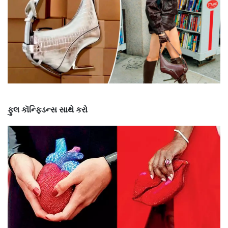
ફુલ
કૉન્ફિડન્સ
સાથે
કરો