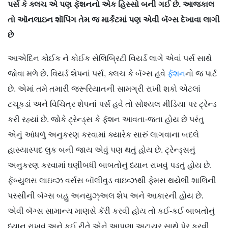
પર્સ કે ક્લચ એ પણ ફૅશનનો એક હિસ્સો બની ગઈ છે. આજકાલ
તો આૅનલાઇન શૉપિંગ તેમ જ માર્કેટમાં પણ એવી બૅગ્સ દેખાવા લાગી
છે
આએદિન
કોઈક ને કોઈક સેલિબ્રિટી વિયર્ડ લાગે એવાં પર્સ સાથે
જોવા મળે છે. વિયર્ડ શેપનાં પર્સ, ક્લચ કે બૅગ્સ હવે
ફૅશન
નો જ પાર્ટ
છે. એમાં તમે તમારી જરૂરિયાતની સામગ્રી રાખી શકો એટલાં
ટચૂકડાં અને વિચિત્ર શેપનાં પર્સ હવે તો સોશ્યલ મીડિયા પર ટ્રેન્ડ
કરી રહ્યાં છે. જોકે ટ્રેન્ડ્સ કે ફૅશન આવતા-જતા હોય છે પરંતુ
એનું આંધળું અનુકરણ કરવામાં ક્યારેક સારું લાગવાના બદલે
હાસ્યાસ્પદ લુક બની જાય એવું પણ થતું હોય છે. ટ્રેન્ડ્સનું
અનુકરણ કરવામાં ઘણીબધી બાબતોનું ધ્યાન રાખવું પડતું હોય છે.
ફૅબ્યુલસ લાઇવ્ઝ વર્સસ બૉલીવુડ વાઇવ્ઝથી ફેમસ થયેલી શાલિની
પસ્સીની બૅગ્સ બહુ અનયુઝ્અલ શેપ અને આકારની હોય છે.
એવી બૅગ્સ સામાન્ય માણસે કૅરી કરવી હોય તો કઈ-કઈ બાબતોનું
ધ્યાન રાખવું અને કઈ રીતે એને આપણા અટાયર સાથે પેર કરવી