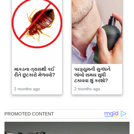
માકડના ત્રાસથી કઈ
પરફ્યુમની સુગંધને
રીતે છુટકારો મેળવવો?
લાંબો સમય સુધી
ટકાવવા શું કરશો?
2 months ago
2 months ago