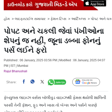
હોમ
>
લાઇફસ્ટાઈલ સમાચાર
>
ફેશન ટિપ્સ
>
આર્ટિકલ્સ
>
પોપટ અને ચકલી
પોપટ અને ચકલી જેવાં પંખીઓના
શેપનું જ નહીં, જૂના ડબ્બા ફોનનું
પર્સ લઈને ફરો
Published : 06 January, 2025 03:56 PM | Modified : 06 January, 2025 04:07
PM | IST | Mumbai
Rajul Bhanushali
Share:
Follow Us
ફૅબ્યુલસ લાઇવ્ઝ વર્સસ બૉલીવુડ વાઇવ્ઝથી ફેમસ થયેલી શાલિની
પસ્સી તેની ફૅશન, ફૂડ અને ખાસ તો બૅગ્સ અને પર્સને કારણે