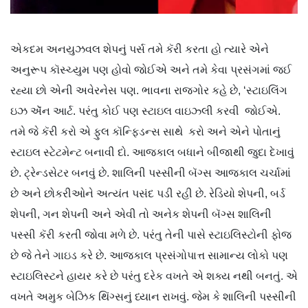
એકદમ અનયુઝવલ શેપનું પર્સ તમે કૅરી કરતા હો ત્યારે એને
અનુરૂપ કૉસ્ચ્યુમ પણ હોવો જોઈએ અને તમે કેવા પ્રસંગમાં જઈ
રહ્યા છો એની અવેરનેસ પણ. ભાવના રાજગોર કહે છે, ‘સ્ટાઇલિંગ
ઇઝ ઍૅન આર્ટ. પરંતુ કોઈ પણ સ્ટાઇલ વાઇઝ્લી કરવી જોઈએ.
તમે જે કૅરી કરો એ ફુલ કૉન્ફિડન્સ સાથે કરો અને એને પોતાનું
સ્ટાઇલ સ્ટેટમેન્ટ બનાવી દો. આજકાલ બધાને બીજાથી જુદા દેખાવું
છે. ટ્રેન્ડસેટર બનવું છે. શાલિની પસ્સીની બૅગ્સ આજકાલ ચર્ચામાં
છે અને છોકરીઓને અત્યંત પસંદ પડી રહી છે. રેડિયો શેપની, બર્ડ
શેપની, ગન શેપની અને એવી તો અનેક શેપની બૅગ્સ શાલિની
પસ્સી કૅરી કરતી જોવા મળે છે. પરંતુ તેની પાસે સ્ટાઇલિસ્ટોની ફોજ
છે જે તેને ગાઇડ કરે છે. આજકાલ પ્રસંગોપાત્ત સામાન્ય લોકો પણ
સ્ટાઇલિસ્ટને હાયર કરે છે પરંતુ દરેક વખતે એ શક્ય નથી બનતું. એ
વખતે અમુક બેઝિક થિંગ્સનું ધ્યાન રાખવું. જેમ કે શાલિની પસ્સીની