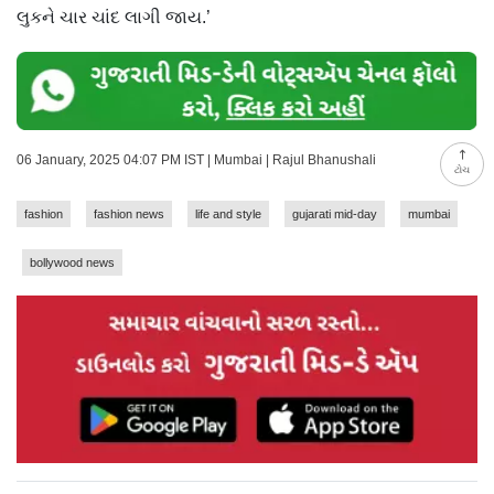
લુકને ચાર ચાંદ લાગી જાય.’
06 January, 2025 04:07 PM IST | Mumbai | Rajul Bhanushali
ટોચ
fashion
fashion news
life and style
gujarati mid-day
mumbai
bollywood news