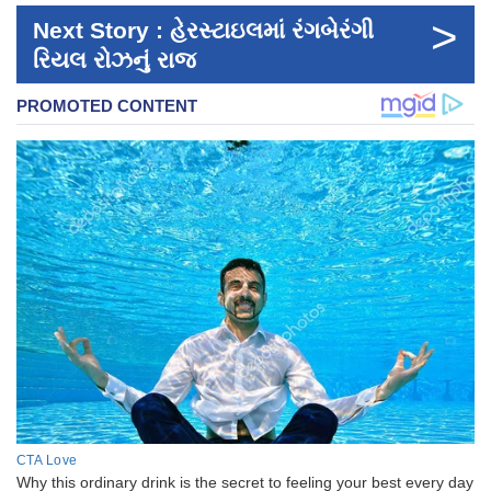
>
Next Story : હેરસ્ટાઇલમાં રંગબેરંગી
રિયલ રોઝનું રાજ