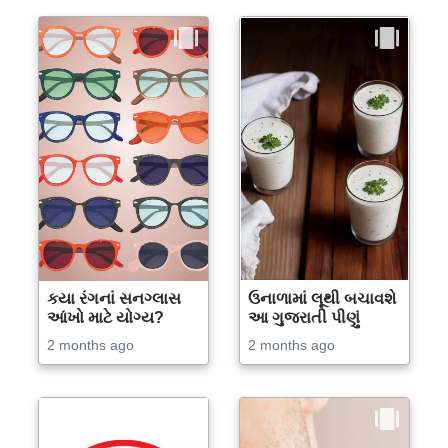
કયા રંગનાં સનગ્લાસ
ઉનાળામાં લૂથી બચાવશે
આંખો માટે યોગ્ય?
આ ગુજરાતી પીણું
2 months ago
2 months ago