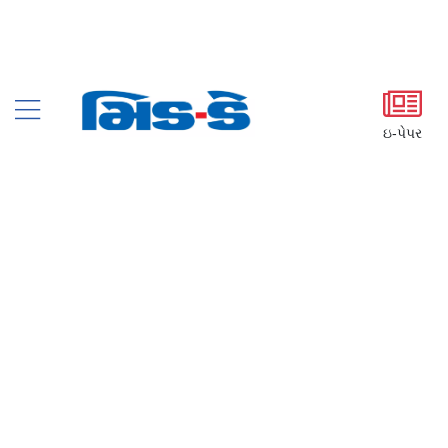
ઇ-પેપર