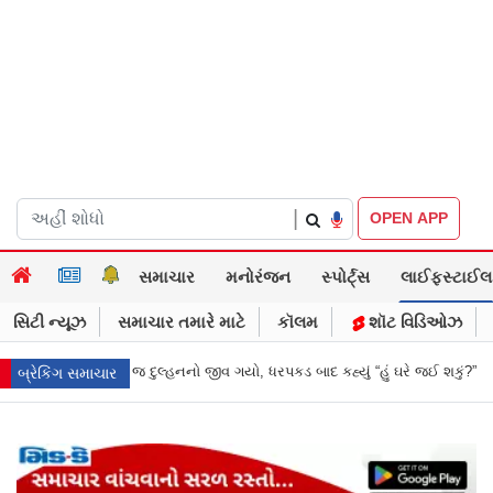
|
OPEN APP
સમાચાર
મનોરંજન
સ્પોર્ટ્સ
લાઈફસ્ટાઈલ
સિટી ન્યૂઝ
સમાચાર તમારે માટે
કૉલમ
શૉટ વિડિઓઝ
ધરપકડ બાદ કહ્યું “હું ઘરે જઈ શકું?”
‘હું બાબા બાગેશ્વર નથી...’: IIT દિલ્હીમાં 
બ્રેકિંગ સમાચાર