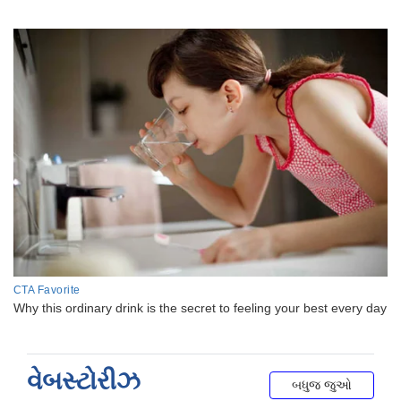
વેબસ્ટોરીઝ
બધુજ જુઓ