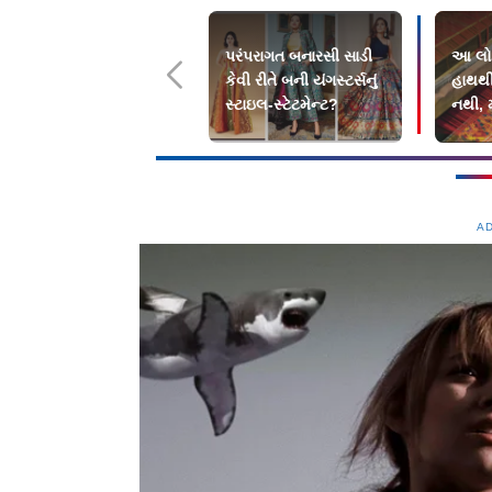
પરંપરાગત બનારસી સાડી
આ લોક
કેવી રીતે બની યંગસ્ટર્સનું
હાથથી 
સ્ટાઇલ-સ્ટેટમેન્ટ?
નથી, મ
A