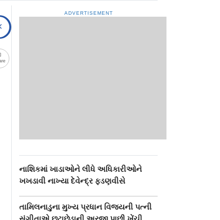
ADVERTISEMENT
are
નાશિકમાં ખાડાઓને લીધે અધિકારીઓને
ખખડાવી નાખ્યા દેવેન્દ્ર ફડણવીસે
તામિલનાડુના મુખ્ય પ્રધાન વિજયની પત્ની
સંગીતાએ છૂટાછેડાની અરજી પાછી ખેંચી