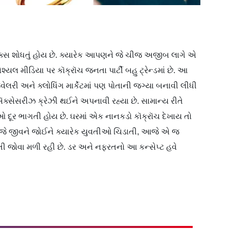
ૉક્સ શોધતું હોય છે. ક્યારેક આપણને જે ચીજ અજીબ લાગે એ
્યલ મીડિયા પર કૉક્રૉચ જનતા પાર્ટી બહુ ટ્રેન્ડમાં છે. આ
જ્વેલરી અને ક્લોધિંગ માર્કેટમાં પણ પોતાની જગ્યા બનાવી લીધી
ઍક્સેસરીઝ ક્રેઝી થઈને અપનાવી રહ્યા છે. સામાન્ય રીતે
 દૂર ભાગતી હોય છે. ઘરમાં એક નાનકડો કૉક્રૉચ દેખાય તો
ે જીવને જોઈને ક્યારેક યુવતીઓ ચિડાતી, આજે એ જ
કરતી જોવા મળી રહી છે. ડર અને નફરતનો આ કન્સેપ્ટ હવે