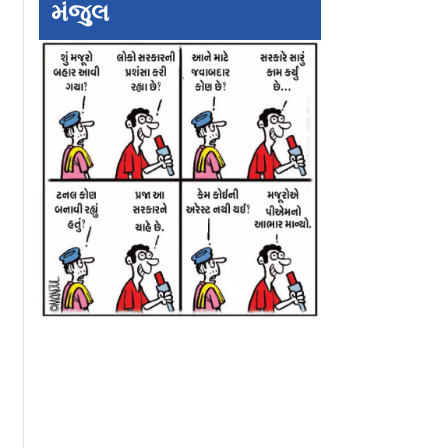
મંજુલ
વામાં
હવે પેન્ડન્ટને કહો બાય,
શું તમે વેસ્ટકોટ સો
શે આ
અપનાવો ઘૂઘરીવાળાં મૉડર્ન
તરીકે ટ્રાય કર્યો?
લન્ટ પ્લાન્ટ્સ
મંગળસૂત્ર