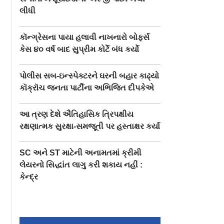
લીધી
કૉન્ગ્રેસના પાયા હલાવી નાખનારો બોફર્સ
કેસ ૪૦ વર્ષ બાદ સુપ્રીમ કોર્ટે બંધ કર્યો
પોલીસ સબ-ઇન્સ્પેક્ટરને ઘરની બહાર કાઢ્યો
કૉક્રૉચ જનતા પાર્ટીના અભિજિત દીપકેએ
આ ત્રણ દેશે ઐતિહાસિક ત્રિપક્ષીય
રક્ષણાત્મક સુરક્ષા-સમજૂતી પર હસ્તાક્ષર કર્યા
SC અને ST માટેની અનામતમાં ક્રીમી
લેયરનો સિદ્ધાંત લાગુ કરી શકાય નહીં :
કેન્દ્ર