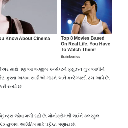
શનલવેઅર સાથે પણ આ અજીબ કન્સેપ્ટને ફ્યુઝન લુક આપીને
જૅકેટ, કુરતા અથવા સાડીઓ મૉડર્ન અને કન્ટેમ્પરરી ટચ આપે છે,
રી રહ્યો છે.
પ્રિન્ટ્સ જોવા મળી રહી છે. મોનોક્રોમથી લઈને કલરફુલ
કૅઝ્યુઅલ આઉટિંગ માટે પર્ફેક્ટ ગણાય છે.