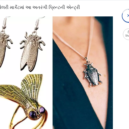
ેલરી માર્કેટમાં આ અતરંગી પ્રિન્ટની એન્ટ્રી
Sh