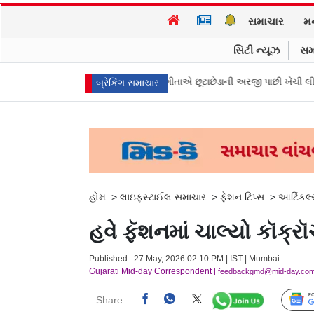
સમાચાર
મ
સિટી ન્યૂઝ
સમ
ડુના મુખ્ય પ્રધાન વિજયની પત્ની સંગીતાએ છૂટાછેડાની અરજી પાછી ખેંચી લીધી, કેસ
બ્રેકિંગ સમાચાર
હોમ
>
લાઇફસ્ટાઈલ સમાચાર
>
ફેશન ટિપ્સ
>
આર્ટિકલ
હવે ફૅશનમાં ચાલ્યો કૉક્રૉચ
Published : 27 May, 2026 02:10 PM | IST | Mumbai
Gujarati Mid-day Correspondent
| feedbackgmd@mid-day.co
Share: