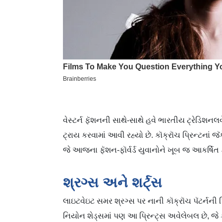
વેસ્ટર્ન ફૅશનની સાથે-સાથે હવે ભારતીય ટ્રેડિ
ટ્રાય કરવામાં આવી રહ્યો છે. કૉક્રૉચ પ્રિન્ટનાં 
જે આજના ફૅશન-ફૉર્વર્ડ યુવાનોને ખૂબ જ આકર્ષિત ક
શ્રગ્સ અને શર્ટ્‍સ
લાઇટવેઇટ સમર શ્રગ્સ પર નાની કૉક્રૉચ પૅટર્નની 
નિયોન શેડ્સમાં પણ આ પ્રિન્ટ્સ અવેલેબલ છે, જે 