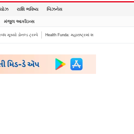
િયોઝ
રાશિ ભવિષ્ય
બિઝનેસ
મંજુલ આર્કાઇવ્સ
ો ડોનલ્ડ ટ્રમ્પે
Health Funda: મહારાષ્ટ્રમાં શાળાની બહાર જંક ફૂડ બૅન! બાળકોના