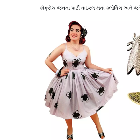
કૉક્રૉચ જનતા પાર્ટી વાઇરલ થતાં ક્લોધિંગ અને જ્વ