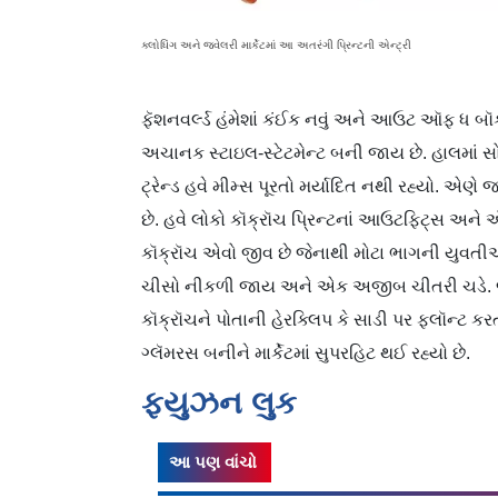
ક્લોધિંગ અને જ્વેલરી માર્કેટમાં આ અતરંગી પ્રિન્ટની એન્ટ્રી
ફૅશનવર્લ્ડ હંમેશાં કંઈક નવું અને આઉટ ઑફ ધ બ
અચાનક સ્ટાઇલ-સ્ટેટમેન્ટ બની જાય છે. હાલમાં સોશ
ટ્રેન્ડ હવે મીમ્સ પૂરતો મર્યાદિત નથી રહ્યો. એણે 
છે. હવે લોકો કૉક્રૉચ પ્રિન્ટનાં આઉટફિટ્સ અને 
કૉક્રૉચ એવો જીવ છે જેનાથી મોટા ભાગની યુવતીઓ
ચીસો નીકળી જાય અને એક અજીબ ચીતરી ચડે. જ
કૉક્રૉચને પોતાની હેરક્લિપ કે સાડી પર ફ્લૉન્ટ 
ગ્લૅમરસ બનીને માર્કેટમાં સુપરહિટ થઈ રહ્યો છે.
ફ્યુઝન લુક
આ પણ વાંચો