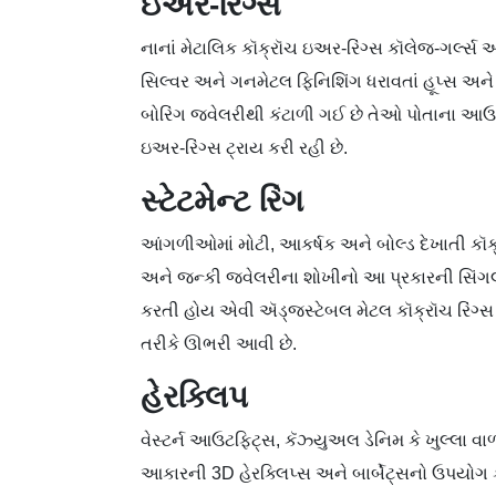
ઇઅર-રિંગ્સ
નાનાં મેટાલિક કૉક્રૉચ ઇઅર-રિંગ્સ કૉલેજ-ગર્લ્સ 
સિલ્વર અને ગનમેટલ ફિનિશિંગ ધરાવતાં હૂપ્સ અને
બોરિંગ જ્વેલરીથી કંટાળી ગઈ છે તેઓ પોતાના આ
ઇઅર-રિંગ્સ ટ્રાય કરી રહી છે.
સ્ટેટમેન્ટ રિંગ
આંગળીઓમાં મોટી, આકર્ષક અને બોલ્ડ દેખાતી કૉક્રૉ
અને જન્કી જ્વેલરીના શોખીનો આ પ્રકારની સિંગલ સ
કરતી હોય એવી ઍડ્જસ્ટેબલ મેટલ કૉક્રૉચ રિંગ્સ અત
તરીકે ઊભરી આવી છે.
હેરક્લિપ
વેસ્ટર્ન આઉટફિટ્સ, કૅઝ્યુઅલ ડેનિમ કે ખુલ્લા વા
આકારની 3D હેરક્લિપ્સ અને બાર્બેટ્સનો ઉપયોગ કર