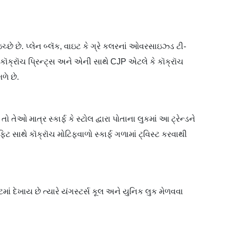
ચ્છે છે. પ્લેન બ્લૅક, વાઇટ કે ગ્રે કલરનાં ઓવરસાઇઝ્ડ ટી-
લ કૉક્રૉચ પ્રિન્ટ્સ અને એની સાથે CJP એટલે કે કૉક્રૉચ
મળે છે.
ેઓ માત્ર સ્કાર્ફ કે સ્ટોલ દ્વારા પોતાના લુકમાં આ ટ્રેન્ડને
ટ સાથે કૉક્રૉચ મોટિફવાળો સ્કાર્ફ ગળામાં ટ‍્વિસ્ટ કરવાથી
ાં દેખાય છે ત્યારે યંગસ્ટર્સ કૂલ અને યુનિક લુક મેળવવા