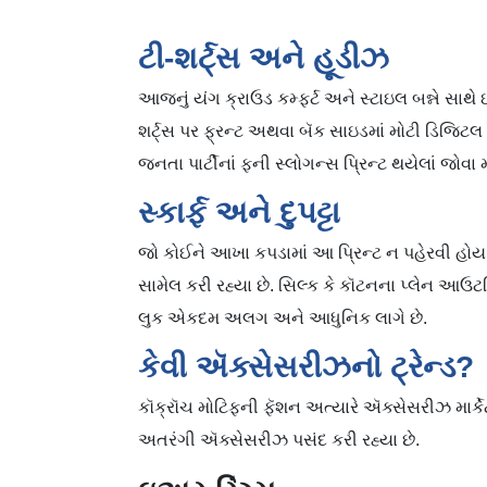
ટી-શર્ટ્સ અને હૂડીઝ
આજનું યંગ ક્રાઉડ કમ્ફર્ટ અને સ્ટાઇલ બન્ને સાથે ઇ
શર્ટ્‍સ પર ફ્રન્ટ અથવા બૅક સાઇડમાં મોટી ડિજિટ
જનતા પાર્ટીનાં ફની સ્લોગન્સ પ્રિન્ટ થયેલાં જોવા 
સ્કાર્ફ અને દુપટ્ટા
જો કોઈને આખા કપડામાં આ પ્રિન્ટ ન પહેરવી હોય તો ત
સામેલ કરી રહ્યા છે. સિલ્ક કે કૉટનના પ્લેન આઉટફિ
લુક એકદમ અલગ અને આધુનિક લાગે છે.
કેવી ઍક્સેસરીઝનો ટ્રેન્ડ?
કૉક્રૉચ મોટિફની ફૅશન અત્યારે ઍક્સેસરીઝ માર્કેટમ
અતરંગી ઍક્સેસરીઝ પસંદ કરી રહ્યા છે.