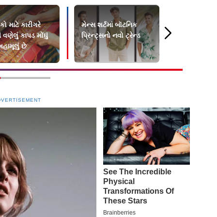
ો માટે કારીગરે
મેન્સ શર્ટમાં બૉટનિક
મચ્છરોથી બચ
વણેલું કાપડ મોંઘું
પ્રિન્ટ્સનો નવો ટ્રેન્ડ
મદદરૂપ બન
હામૂલું છે
મૉસ્કિટો રેપે
DVERTISEMENT