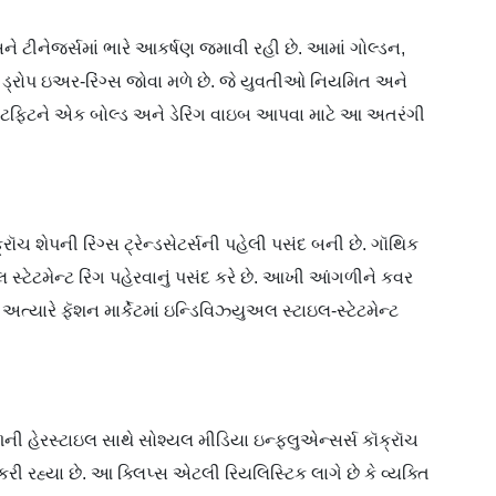
અને ટીનેજર્સમાં ભારે આકર્ષણ જમાવી રહી છે. આમાં ગોલ્ડન,
 ડ્રોપ ઇઅર-રિંગ્સ જોવા મળે છે. જે યુવતીઓ નિયમિત અને
ઉટફિટને એક બોલ્ડ અને ડેરિંગ વાઇબ આપવા માટે આ અતરંગી
ચ શેપની રિંગ્સ ટ્રેન્ડસેટર્સની પહેલી પસંદ બની છે. ગૉથિક
્ટેટમેન્ટ રિંગ પહેરવાનું પસંદ કરે છે. આખી આંગળીને કવર
્યારે ફૅશન માર્કેટમાં ઇન્ડિવિઝ્યુઅલ સ્ટાઇલ-સ્ટેટમેન્ટ
ળની હેરસ્ટાઇલ સાથે સોશ્યલ મીડિયા ઇન્ફ્લુએન્સર્સ કૉક્રૉચ
ી રહ્યા છે. આ ક્લિપ્સ એટલી રિયલિસ્ટિક લાગે છે કે વ્યક્તિ