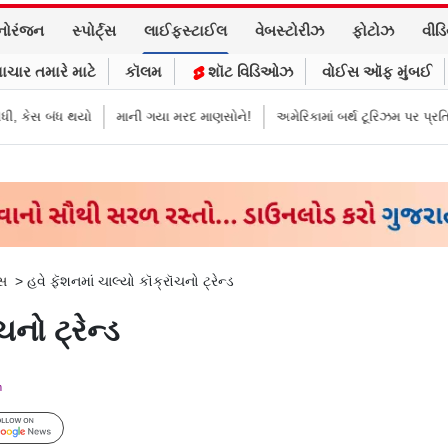
નોરંજન
સ્પોર્ટ્સ
લાઈફસ્ટાઈલ
વેબસ્ટોરીઝ
ફોટોઝ
વીડ
ાચાર તમારે માટે
કૉલમ
શૉટ વિડિઓઝ
વોઈસ ઑફ મુંબઈ
 બંધ થયો
માની ગયા મરદ માણસોને!
અમેરિકામાં બર્થ ટૂરિઝમ પર પ્રતિબંધ મૂક્ય
્સ
>
હવે ફૅશનમાં ચાલ્યો કૉક્રૉચનો ટ્રેન્ડ
નો ટ્રેન્ડ
m
Follow Us