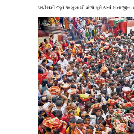
પચીસમી જૂને અંબુબાચી મેળો પૂરો થતાં માતાજીનાં 