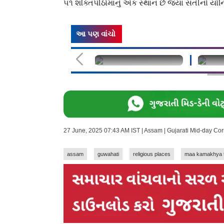
૫૧ શક્તિપીઠોમાંનું એક સ્થાન છે જ્યાં સતીનો યો
આ પણ વાંચો
undefined
unde
27 June, 2025 07:43 AM IST | Assam | Gujarati Mid-day Co
assam
guwahati
religious places
maa kamakhya 