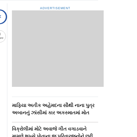
ADVERTISEMENT
are
માફિયા અતીક અહેમદના સૌથી નાના પુત્ર
અબાનનું ઝાંસીમાં કાર અકસ્માતમાં મોત
વિક્રોલીમાં મોટે અવાજે ગીત વગાડવાને
મામલે શખ્સે પોતાના જ પરિવારજનોને છરી