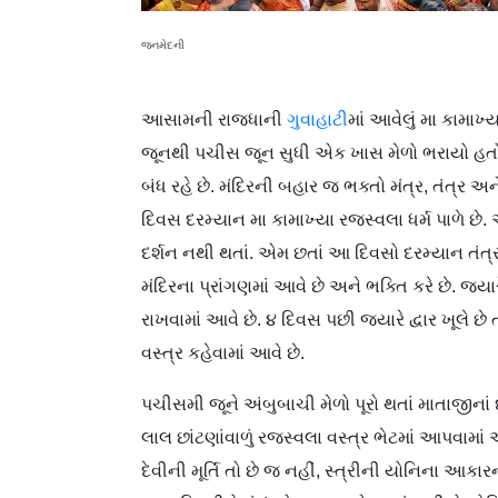
જનમેદની
આસામની રાજધાની
ગુવાહાટી
માં આવેલું મા કામાખ્
જૂનથી પચીસ જૂન સુધી એક ખાસ મેળો ભરાયો હતો.
બંધ રહે છે. મંદિરની બહાર જ ભક્તો મંત્ર, તંત્ર અન
દિવસ દરમ્યાન મા કામાખ્યા રજસ્વલા ધર્મ પાળે છે
દર્શન નથી થતાં. એમ છતાં આ દિવસો દરમ્યાન તંત
મંદિરના પ્રાંગણમાં આવે છે અને ભક્તિ કરે છે. જ્યા
રાખવામાં આવે છે. ૪ દિવસ પછી જ્યારે દ્વાર ખૂલે છ
વસ્ત્ર કહેવામાં આવે છે.
પચીસમી જૂને અંબુબાચી મેળો પૂરો થતાં માતાજીનાં 
લાલ છાંટણાંવાળું રજસ્વલા વસ્ત્ર ભેટમાં આપવામાં
દેવીની મૂર્તિ તો છે જ નહીં, સ્ત્રીની યોનિના આકા