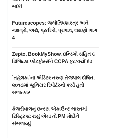
ભોંકી
Futurescopes: જ્યોતિષશાસ્ત્ર અને
નક્ષત્રો, અર્થ, પ્રતીકો, પ્રભાવ, લક્ષણો ભાગ
4
Zepto, BookMyShow, ઇન્ડિગો સહિત ૯
ડિજિટલ પ્લેટફોર્મ્સને CCPA ફટકાર્યો દંડ
`તહેલકા`ના એડિટર તરુણ તેજપાલ દોષિત,
૨૦૧૩માં જુનિયર રિપોર્ટરનો કર્યો હતો
બળાત્કાર
કેજરીવાલનું ઇન્સ્ટા એકાઉન્ટ ભારતમાં
રિસ્ટ્રિક્ટ થયું એમા તો PM મોદીને
સંભળાવ્યું