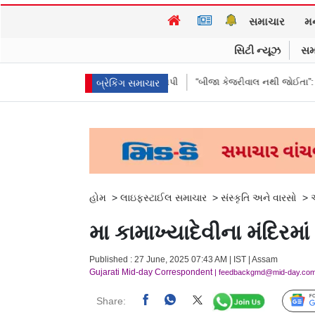
સમાચાર
મ
સિટી ન્યૂઝ
સમ
ોકલાવ્યા પણ હાજરી ન આપી
“બીજા કેજરીવાલ નથી જોઈતા”: CJPના અભિજીત દિ
બ્રેકિંગ સમાચાર
હોમ
>
લાઇફસ્ટાઈલ સમાચાર
>
સંસ્કૃતિ અને વારસો
>
મા કામાખ્યાદેવીના મંદિરમા
Published : 27 June, 2025 07:43 AM | IST | Assam
Gujarati Mid-day Correspondent
| feedbackgmd@mid-day.co
Share: