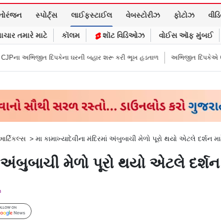
નોરંજન
સ્પોર્ટ્સ
લાઈફસ્ટાઈલ
વેબસ્ટોરીઝ
ફોટોઝ
વીડ
ાચાર તમારે માટે
કૉલમ
શૉટ વિડિઓઝ
વોઈસ ઑફ મુંબઈ
પકેના ઘરની બહાર શરૂ કરી ભૂખ હડતાળ
અભિજીત દિપકેએ CJPની નવી નીતિ જાહેર
આર્ટિકલ્સ
>
મા કામાખ્યાદેવીના મંદિરમાં અંબુબાચી મેળો પૂરો થયો એટલે દર્શન મા
ં અંબુબાચી મેળો પૂરો થયો એટલે દર્શન
m
Follow Us