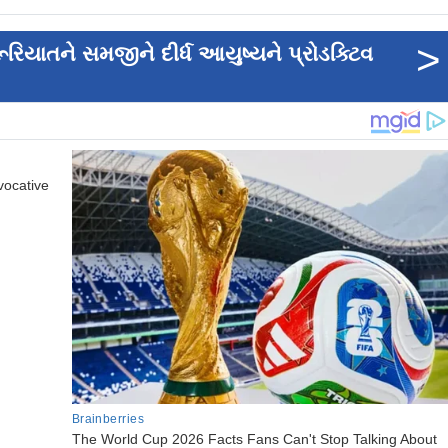
>
ાતને સમજીને દીર્ધ આયુષ્યને પ્રોડક્ટિવ