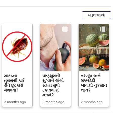
બધુજ જુઓ
માકડના
પરફ્યુમની
તરબૂચ અને
ત્રાસથી કઈ
સુગંધને લાંબો
શક્કરટેટી
રીતે છુટકારો
સમય સુધી
ખાવાથી નુકસાન
મેળવવો?
ટકાવવા શું
થાય?
કરશો?
2 months ago
2 months ago
2 months ago