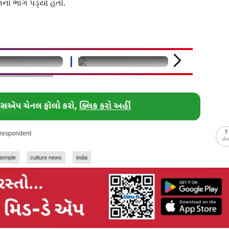
નિનો ભાગ પડ્યો હતો.
fined
undefined
undefined
rrespondent
ટો
temple
culture news
india