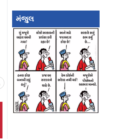
મંજુલ
undefined
undefined
ચ