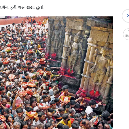
દર્શન ફરી શરૂ થયાં હતાં
Sh