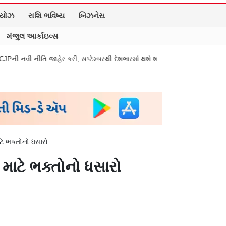
િયોઝ
રાશિ ભવિષ્ય
બિઝનેસ
મંજુલ આર્કાઇવ્સ
 કરી, સપ્ટેમ્બરથી દેશભારમાં થશે શરૂ
તુકારામ મુંઢે On Fire: "સરકારી નિયમો
ટે ભક્તોનો ધસારો
 માટે ભક્તોનો ધસારો