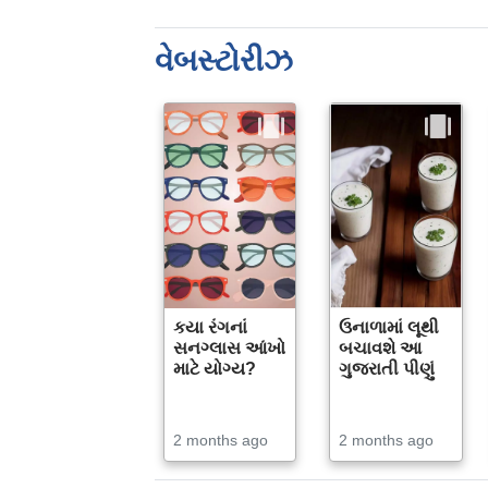
વેબસ્ટોરીઝ
કયા રંગનાં
ઉનાળામાં લૂથી
સનગ્લાસ આંખો
બચાવશે આ
માટે યોગ્ય?
ગુજરાતી પીણું
2 months ago
2 months ago