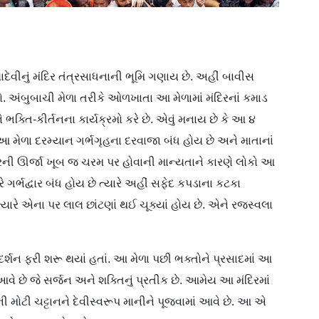
યાદેવીનું મંદિર તંત્રસાધનાની ભૂમિ ગણાય છે. અહીં બાવીસ
 અંબુબાચી મેળા તરીકે ઓળખાતા આ મેળામાં મંદિરનાં કમાડ
ે ભક્તિ-કીર્તનના કાર્યક્રમો કરે છે. એવું મનાય છે કે આ ૪
. આ મેળા દરમ્યાન ગર્ભગૃહના દરવાજા બંધ હોય છે અને માતાનાં
્રની ઊર્જા ખૂબ જ ચરમ પર હોવાની માન્યતાને કારણે લોકો આ
રે ગર્ભદ્વાર બંધ હોય છે ત્યારે અહીં સફેદ કપડાના કટકા
ે ત્યારે એના પર લાલ છાંટણાં થઈ ચૂક્યાં હોય છે. એને રજસ્વલા
દર્શન ફરી શરૂ થયાં હતાં. આ મેળા પછી ભક્તોને પ્રસાદમાં આ
 આવે છે જે સર્જન અને શક્તિનું પ્રતીક છે. આમેય આ મંદિરમાં
રની મોટી ચટ્ટાનને દેવીસ્વરૂપ માનીને પૂજવામાં આવે છે. આ એ