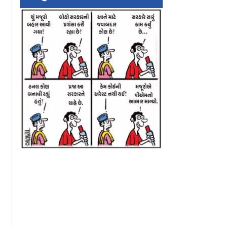
ાં પાણીને
Vaastu Vibes:
વાસ્તુ Vibes: રેઈન
્ય જગ્યા
ઇન્ડસ્ટ્રીમાં રેઇન વૉટર
હાર્વેસ્ટિંગ અને વાસ્
કૉન્શિયસ
હાર્વેસ્ટિંગની એક સફળ
ઊંડો સંબંધ, આટલું 
પહેલની જર્ની