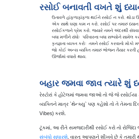
રસોઈ બનાવતી વખતે શું ધ્ય
ઉતાવળે હાંફળાફાંફળા થઈને રસોઈ ન કરો. થોડા ઊંડા
એક સાથે ઘણા કામ ન કરો. રસોઈ પર તમારું ધ્યાન 
રસોઈકળાને પ્રેમ કરો. જ્યારે તમને અંદરથી રાં
બધા મળીને રાંધોઃ પરિવારના બધા સભ્યોને સામેલ
કૃતજ્ઞતા વ્યક્ત કરોઃ તમને રસોઈ કરવાનો મોકો મળ્ય
જો કોઈ અન્ય વ્યક્તિ તમારું ભોજન તૈયાર કરતી હ
ઊર્જામાં વધારો થાય.
બહાર જમવા જાવ ત્યારે શું ધ
રેસ્ટોરાં કે હોટેલમાં જમવા જાઓ તો જે જે રસોઈય
વ્યક્તિને માત્ર `થેન્ક્યુ` પણ કહેશો તો તે તેમના
Vibes) કરશે.
ટૂંકમાં, આ રીતે સમજદારીથી રસોઈ કરો તો રોજિં
સંબંધો સુધારશે
. વાસ્તુ આપણને શીખવે છે કે તમારી