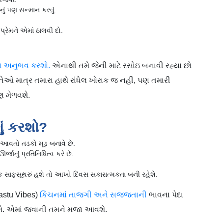
ું પણ સન્માન કરવું.
પ્રેમને એમાં ઠાલવી દો.
 અનુભવ કરશો.
એનાથી તમે જેની માટે રસોઇ બનાવી રહ્યા છો
તેઓ માત્ર તમારા હાથે રાંધેલ ખોરાક જ નહીં, પણ તમારી
ણ મેળવશે.
ું કરશો?
આવતો તડકો મૂડ બનાવે છે.
ાનું પ્રતિનિધિત્વ કરે છે.
 સિંક સાફસૂથરું હશે તો આખો દિવસ સકારાત્મકતા બની રહેશે.
astu Vibes)
કિચનમાં તાજગી અને સજ્જતાની
ભાવના પેદા
ેશે. એમાં જવાની તમને મજા આવશે.