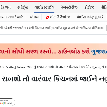
નોરંજન
સ્પોર્ટ્સ
લાઈફસ્ટાઈલ
વેબસ્ટોરીઝ
ફોટોઝ
વીડ
ાચાર તમારે માટે
કૉલમ
શૉટ વિડિઓઝ
વોઈસ ઑફ મુંબઈ
વચ્ચેની સિમ્પલ લાઈફસ્ટાઈલ ધૂમ મચાવે છે સોશિયલ મીડિયામાં
માર્ક ઝુકરબર્ગે
લ્સ
>
વાસ્તુ Vibes: આટલું ધ્યાન રાખશો તો વારંવાર કિચનમાં જઈને નવું-નવું રાંધવ
 રાખશો તો વારંવાર કિચનમાં જઈને નવું-ન
Follow Us