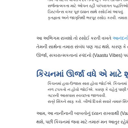
સર્જનાત્મકતા માટે ઓપન રહી પરંપરાગત પદ્ધતિઓન
ડિસ્ટર્બન્સ વગર પૂરું ધ્યાન સાથે રસોઈમાં આપવું.
કૃતજ્ઞતા અને જાગૃતિથી ભરપૂર રસોઇ કરવી. તમારા 
આ અભિગમ રાખશો તો રસોઈ કરતી વખતે
આનંદનો
તેમની સાથેના તમારા સંબંધ પણ ગાઢ થશે. કારણ કે 
ઊર્જા, સકારાત્મકતાનાં સ્પંદનો (Vaastu Vibes) પ
કિચનમાં ઊર્જા વધે એ માટે શ
કિચનમાં હવા-ઉજાસ સારા હોવા જોઈએ. કિચનમાં 
નળ ટપકતો ન હોવો જોઈએ. કારણ કે વહેતું પાણી ઊર્જ
ગટરની આસપાસ સ્વચ્છતા જાળવવી.
રાત્રે સિંકને સાફ કરો. બીજે દિવસે સવારે તમારું
આમ, આ નાનીનાની બાબતોનું ધ્યાન રાખવાથી (Va
થશે, પછી કિચનમાં જવા માટે તમારું મન આતુર રહ