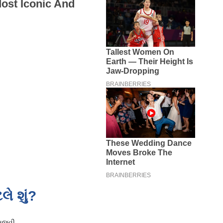
ે શું?
સમજવી.