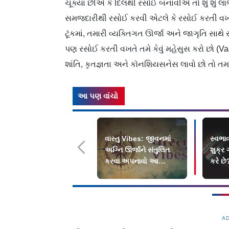
ચૂક્યા છીએ કે દિલથી રસોઈ બનાવીએ તો શું શું
સમજદારીથી રસોઈ કરવી એટલે કે રસોઈ કરતી વખતે બ
ટૂંકમાં, તમારી વ્યક્તિગત ઊર્જા અને જાગૃતિ સાથે 
પણ રસોઈ કરતી વખતે તમે કેવું મહેસુસ કરો છો (V
શાંતિ, કૃતજ્ઞતા અને કૉનશિયસનેસ લાવો છો તો તમા
આ પણ વાંચો
વાસ્તુ Vibes: જીવનમાં
સ્વભ
અગ્નિ ઊર્જાને સંતુલિત
શુક્ર 
કરવા અપનાવો આ
કરે છે
પ્રેક્ટિલ રીત
A