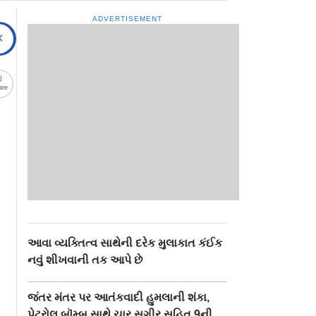
ADVERTISEMENT
are
આવા વ્યક્તિત્વ સાથેની દરેક મુલાકાત કંઈક
નવું શીખવાની તક આપે છે
જંતર મંતર પર આતંકવાદી હુમલાની શંકા,
પેટ્રોલ બૉમ્બ સાથે ચાર સગીર સહિત 9ની