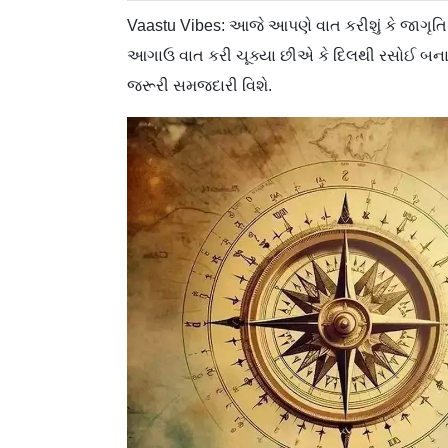
Vaastu Vibes: આજે આપણે વાત કરીશું કે જાગૃત
આગાઉ વાત કરી ચૂક્યા છીએ કે દિલથી રસોઈ બનાવ
જરૂરી સમજદારી વિશે.