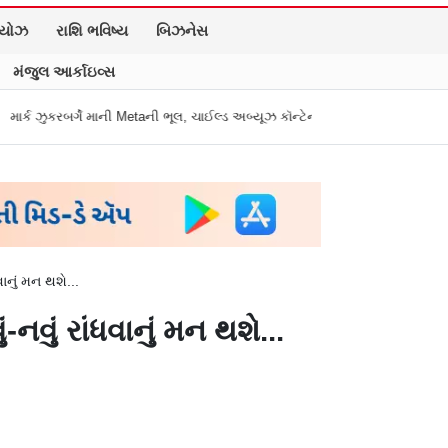
િયોઝ
રાશિ ભવિષ્ય
બિઝનેસ
મંજુલ આર્કાઇવ્સ
 માની Metaની ભૂલ, ચાઈલ્ડ અબ્યૂઝ કૉન્ટેન્ટ અને ડીપફેક પર માગી માફી
"અધિકારીએ
ાનું મન થશે...
વું રાંધવાનું મન થશે...