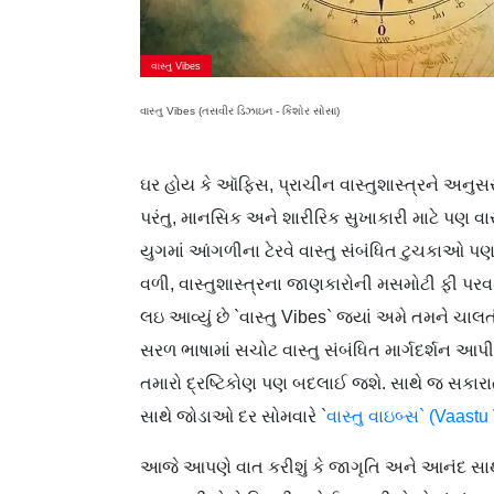
વાસ્તુ Vibes
વાસ્તુ Vibes (તસવીર ડિઝાઇન - કિશોર સોસા)
ઘર હોય કે ઑફિસ, પ્રાચીન વાસ્તુશાસ્ત્રને અનુસર
પરંતુ, માનસિક અને શારીરિક સુખાકારી માટે પણ વાસ
યુગમાં આંગળીના ટેરવે વાસ્તુ સંબંધિત ટુચકાઓ પણ ભ
વળી, વાસ્તુશાસ્ત્રના જાણકારોની મસમોટી ફી પરવડે
લઇ આવ્યું છે `વાસ્તુ Vibes` જ્યાં અમે તમને ચ
સરળ ભાષામાં સચોટ વાસ્તુ સંબંધિત માર્ગદર્શન આપી
તમારો દ્રષ્ટિકોણ પણ બદલાઈ જશે. સાથે જ સકારાત્
સાથે જોડાઓ દર સોમવારે `
વાસ્તુ વાઇબ્સ` (Vaastu
આજે આપણે વાત કરીશું કે જાગૃતિ અને આનંદ સા