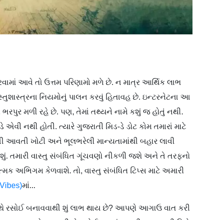
વામાં આવે તો ઉત્તમ પરિણામો મળે છે. ન માત્ર આર્થિક લાભ
્તુશાસ્ત્રના નિયમોનું પાલન કરવું હિતાવહ છે. ઇન્ટરનેટના આ
રપુર મળી રહે છે. પણ, તેમાં તથ્યને નામે કશું જ હોતું નથી.
 એવી નથી હોતી. ત્યારે ગુજરાતી મિડ-ડે ડોટ કોમ તમારાં માટે
ાલતી આવતી ખોટી અને ભૂલભરેલી માન્યતામાંથી બહાર લાવી
શું. તમારી વાસ્તુ સંબંધિત ગૂંચવણો નીકળી જશે અને તે તરફનો
મક અભિગમ કેળવાશે. તો, વાસ્તુ સંબંધિત ટિપ્સ માટે અમારી
 Vibes)
માં...
થે રસોઈ બનાવવાથી શું લાભ થાય છે? આપણે આગાઉ વાત કરી