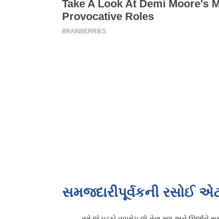
સમજદારીપૂર્વકની રસોઈ એટલ
તમે જે ઘટકો વાપરોપ છો તેના મૂળ અને ઊર્જાને 