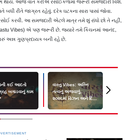
 લાભ થાય. આજે વાત કરીએ રસોઈકળામાં જરૂરી સમજદારી વિશે.
ધી રીતે જાગ્રત રહેવું. દરેક ઘટકના સારા પાસાં જોવા.
રસોઈ કરવી. આ સમજદારી એટલે માત્ર તમે શું રાંધો છો તે નહીં,
aastu Vibes) એ પણ જરૂરી છે. જ્યારે તમે કિચનમાં આનંદ,
રું અન્ન ગુણપ્રદાયક બની રહે છે.
ાવની કઈ આદતો
વાસ્તુ Vibes: અગ્નિ
ઘર કે ઓફિસમ
ગ્રહ બગાડવાનું કામ
તત્વનું અજવાળું..
રાખવાની યોગ
?
૨૦૨૬માં વિઝન અને દિશા
કઈ? જાણો 
બતાવતી ઊર્જા
વાસ્તુ સાથે
DVERTISEMENT