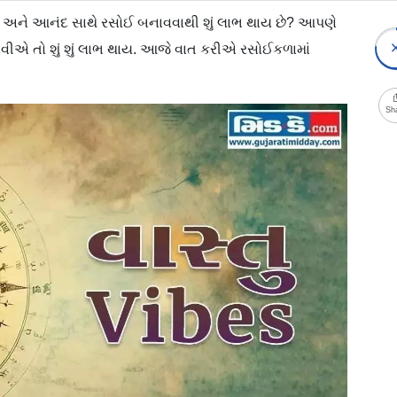
િ અને આનંદ સાથે રસોઈ બનાવવાથી શું લાભ થાય છે? આપણે
ીએ તો શું શું લાભ થાય. આજે વાત કરીએ રસોઈકળામાં
Sh