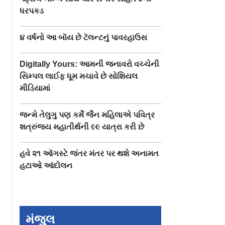
ધરપકડ
૪ વર્ષનો આ બૉય છે ટૅલન્ટનું પાવરહાઉસ
Digitally Yours: આમની જનાવરો વચ્ચેની
સિમ્પલ લાઈફ ધૂમ મચાવે છે સોશિયલ
મીડિયામાં
જન્મે તેલુગુ પણ કર્મે જૈન મહિલાએ પવિત્ર
શત્રુંજય મહાતીર્થની ૯૯ યાત્રા કરી છે
હવે ૨૧ ઑગસ્ટે જંતર મંતર પર થશે અનામત
હટાઓ આંદોલન
મંજુલ