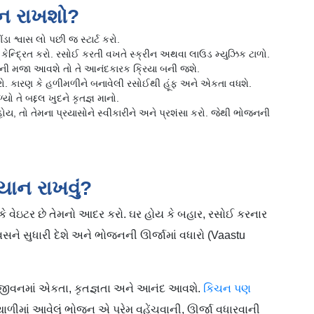
ાન રાખશો?
 શ્વાસ લો પછી જ સ્ટાર્ટ કરો.
કેન્દ્રિત કરો. રસોઈ કરતી વખતે સ્ક્રીન અથવા લાઉડ મ્યુઝિક ટાળો.
ધવાની મજા આવશે તો તે આનંદકારક ક્રિયા બની જશે.
 કરો. કારણ કે હળીમળીને બનાવેલી રસોઈથી હૂંફ અને એકતા વધશે.
ો તે બદ્દલ ખુદને કૃતજ્ઞ માનો.
ોય, તો તેમના પ્રયાસોને સ્વીકારીને અને પ્રશંસા કરો. જેથી ભોજનની
્યાન રાખવું?
ા કે વેઇટર છે તેમનો આદર કરો. ઘર હોય કે બહાર, રસોઈ કરનાર
 દિવસને સુધારી દેશે અને ભોજનની ઊર્જામાં વધારો (Vaastu
દા જીવનમાં એકતા, કૃતજ્ઞતા અને આનંદ આવશે.
કિચન પણ
 થાળીમાં આવેલું ભોજન એ પ્રેમ વહેંચવાની, ઊર્જા વધારવાની