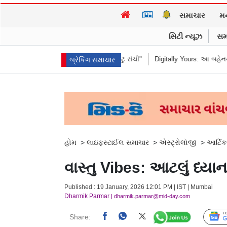
સમાચાર
મ
સિટી ન્યૂઝ
સમ
ંધીને કહ્યું "હબીબી, કમ ટુ રાંચી"
Digitally Yours: આ બહેનની જંગલી જનાવરો 
બ્રેકિંગ સમાચાર
હોમ
>
લાઇફસ્ટાઈલ સમાચાર
>
એસ્ટ્રોલૉજી
>
આર્ટિક
વાસ્તુ Vibes: આટલું ધ્યાન
Published : 19 January, 2026 12:01 PM | IST | Mumbai
Dharmik Parmar
| dharmik.parmar@mid-day.com
Share: