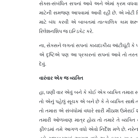
સેક્સ-સંબંધિત સપનાં આવે અને એમાં ક્રમ વધવ
માટેની સમજણ આપવામાં આવી રહી છે. એ ખોટી દિશા
માટે બંધ કરવી એ બાબતમાં તાત્કાલિક કામ શરૂ
રિલેશનશિપ જ ઇન્ડિકેટ કરે.
ના, સેક્સને લગતાં સપનાં કાયદાકીય આંટીઘૂંટી 
એ દૃષ્ટિએ પણ આ પ્રકારનાં સપનાં આવે તો તરત
દેવું.
વારંવાર એક જ વ્યક્તિ
હા, ઘણી વાર એવું બને કે કોઈ એક વ્યક્તિ તમારા
તો એનું પહેલું સૂચક એ બને છે કે તે વ્યક્તિ સાથે 
તો તમારા એ સંબંધોમાં વધારે સારી મીઠાશ ઉમેરાઈ 
તમારી ઓળખાણ માત્ર હોય તો તમારે તે વ્યક્તિ સ
ફીલ્ડમાં તમે આગળ વધો એવો નિર્દેશ મળે છે. નરેન