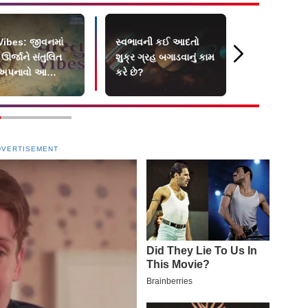
 Vibes: જીવનમાં
સ્વભાવની કઈ આદતો
અઠવાડિક રાશ
ઊર્જાને સંતુલિત
શુક્ર ગ્રહ બગાડવાનું કામ
જાણો શું છે ત
 અપનાવો આ
કરે છે?
ખાસ
ટિલ રીત
DVERTISEMENT