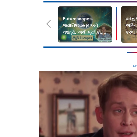
Futurescopes:
વાસ્તુ
જ્યોતિષશાસ્ત્ર અને
અગ્નિ 
નક્ષત્રો, અર્થ, પ્રતીકો,
કરવા
પ્રભાવ, લક્ષણો ભાગ 4
પ્રેક્
A