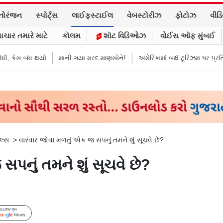
નોરંજન
સ્પોર્ટ્સ
લાઈફસ્ટાઈલ
વેબસ્ટોરીઝ
ફોટોઝ
વીડ
ાચાર તમારે માટે
કૉલમ
શૉટ વિડિઓઝ
વોઈસ ઑફ મુંબઈ
સ બંધ થયો
માની ગયા મરદ માણસોને!
અમેરિકામાં બર્થ ટૂરિઝમ પર પ્રતિબંધ મૂક્
લ્સ
>
વારંવાર જોવા મળતું એક જ સપનું તમને શું સૂચવે છે?
સપનું તમને શું સૂચવે છે?
Follow Us