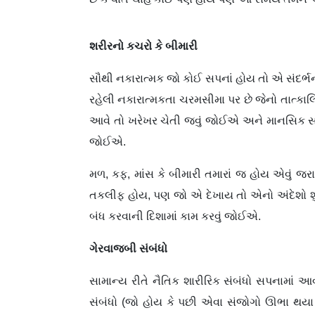
શરીરનો કચરો કે બીમારી
સૌથી નકારાત્મક જો કોઈ સપનાં હોય તો એ સંદર્ભનાં
રહેલી નકારાત્મકતા ચરમસીમા પર છે જેનો તાત્કાલ
આવે તો ખરેખર ચેતી જવું જોઈએ અને માનસિક સાંત્વ
જોઈએ.
મળ, કફ, માંસ કે બીમારી તમારાં જ હોય એવું
તકલીફ હોય, પણ જો એ દેખાય તો એનો અંદેશો શ
બંધ કરવાની દિશામાં કામ કરવું જોઈએ.
ગેરવાજબી સંબંધો
સામાન્ય રીતે નૈતિક શારીરિક સંબંધો સપનામાં
સંબંધો (જો હોય કે પછી એવા સંજોગો ઊભા થયા 