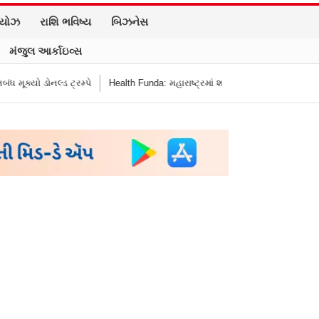
િયોઝ
રાશિ ભવિષ્ય
બિઝનેસ
મંજુલ આર્કાઇવ્સ
યો ડોનલ્ડ ટ્રમ્પે
Health Funda: મહારાષ્ટ્રમાં શાળાની બહાર જંક ફૂડ બૅન! બાળકોન