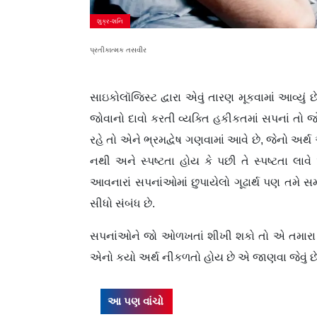
શુક્ર-શનિ
પ્રતીકાત્મક તસવીર
સાઇકોલૉજિસ્ટ દ્વારા એવું તારણ મૂકવામાં આવ્યું 
જોવાનો દાવો કરતી વ્યક્તિ હકીકતમાં સપનાં તો 
રહે તો એને ભ્રમદ્વેષ ગણવામાં આવે છે, જેનો અર્થ 
નથી અને સ્પષ્ટતા હોય કે પછી તે સ્પષ્ટતા લા
આવનારાં સપનાંઓમાં છુપાયેલો ગૂઢાર્થ પણ તમે સ
સીધો સંબંધ છે.
સપનાંઓને જો ઓળખતાં શીખી શકો તો એ તમારા માટ
એનો કયો અર્થ નીકળતો હોય છે એ જાણવા જેવું છે
આ પણ વાંચો