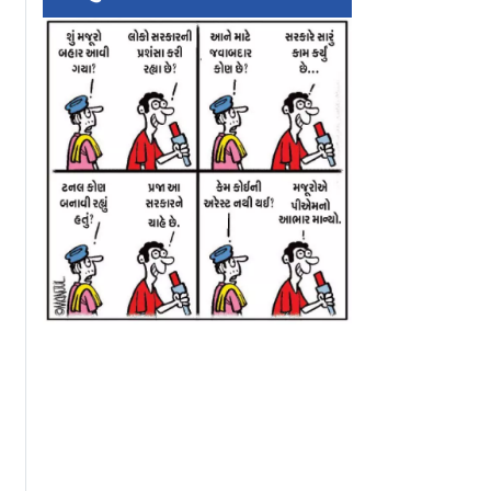
િ ભવિષ્ય :
વાસ્તુ Vibes: અગ્નિ
સંધ્યાકાળ ને દિનચર્
મારી રાશિમાં
તત્વનું અજવાળું..
આ સમયે શું કરવું, શ
૨૦૨૬માં વિઝન અને દિશા
કરવું?
બતાવતી ઊર્જા