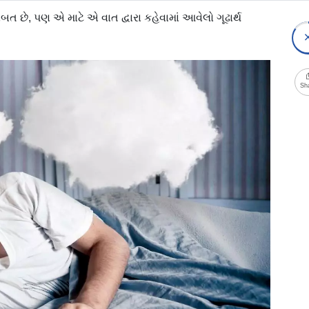
ત છે, પણ એ માટે એ વાત દ્વારા કહેવામાં આવેલો ગૂઢાર્થ
Sh