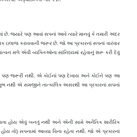
 છે. જ્યારે પણ આવાં સપનાં આવે ત્યારે માનવું કે તમારી અંદર
િક ઇલાજ કરાવવાની જરૂર છે. જો આ પ્રકારનાં સપનાં વારંવાર
ન મળે એવી વ્યક્તિઓના સાંનિધ્યમાં રહેવાનું શરૂ કરી દેવું
 જરા પણ જરૂરી નથી. એ કોઈનાં પણ દેખાય અને કોઈને પણ આ
ુભ નથી એ સમજીને તાત્કાલિક અસરથી આ પ્રકારનાં સપનાં
 આવતા હોય એવું બનતું નથી અને એની સામે અનૈતિક શારીરિક
હોય તો) સપનામાં આવ્યા વિના રહેતા નથી. જો એ પ્રકારનાં