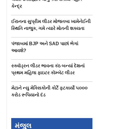
કેન્દ્ર
ઈરાનના સુપ્રીમ લીડર મોજતબા ખામેનેઈની
સ્થિતિ નાજુક, ગમે ત્યારે મોતની શક્યતા
પંજાબમાં BJP અને SAD પાછાં ભેગાં
આવશે?
સ્ક્વૉડ્રન લીડર ભાવના કંઠ બન્યાં દેશનાં
પ્રથમ મહિલા ફાઇટર કૉમ્બૅટ લીડર
મેટાને ન્યુ મેક્સિકોની કોર્ટે ફટકાર્યો ૫૦૦૦
કરોડ રૂપિયાનો દંડ
મંજુલ