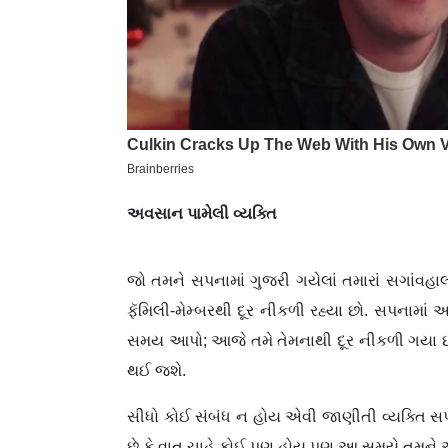
અવસાન પામેલી વ્યક્તિ
જો તમને સપનામાં ગુજરી ગયેલાં તમારાં સગાંવહા
ફૅમિલી-મેમ્બરથી દૂર નીકળી રહ્યા છો. સપનામાં આ
સમય આપો; આજે તમે તેમનાથી દૂર નીકળી ગયા છો,
થઈ જશે.
સીધો કોઈ સંબંધ ન હોય એવી જાણીતી વ્યક્તિ સપના
છે કે વાત ચાહે કોઈ પણ હોય પણ આ સમયે તમને 