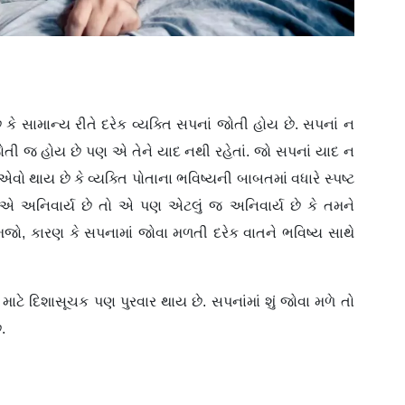
છે કે સામાન્ય રીતે દરેક વ્યક્તિ સપનાં જોતી હોય છે. સપનાં ન
જોતી જ હોય છે પણ એ તેને યાદ નથી રહેતાં. જો સપનાં યાદ ન
એવો થાય છે કે વ્યક્તિ પોતાના ભવિષ્યની બાબતમાં વધારે સ્પષ્ટ
વે એ અનિવાર્ય છે તો એ પણ એટલું જ અનિવાર્ય છે કે તમને
મજો, કારણ કે સપનામાં જોવા મળતી દરેક વાતને ભવિષ્ય સાથે
ે દિશાસૂચક પણ પુરવાર થાય છે. સપનાંમાં શું જોવા મળે તો
.