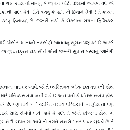
ાનો શરૂ થાય તો માનવું કે જીવન ખોટી દિશામાં આગળ વધે એ
થી પાછા કેવી રીતે વળવું કે પછી એ દિશાને કેવી રીતે કાયમ
 કરવું હિતાવહ છે. જરૂરી નથી કે સેક્સનાં સપનાં ફિઝિકલ
કે પછી પોલીસ ખાતાની તકલીફો આવવાનું સૂચન પણ કરે છે એટલે
 જ જીવનક્રમ ચકાસીને એમાં જરૂરી સુધારા કરવાનું આરંભી
 સપનામાં વારંવાર આવે. જો તે વ્યક્તિગત ઓળખાણ ધરાવતી હોય
તમારે ઘનિષ્ઠ સંબંધો બની શકે છે અને ધારો કે ઘનિષ્ઠ સંબંધ હોય
શકે છે, પણ ધારો કે તે વ્યક્તિ તમારા પરિચયની ન હોય તો પણ
ાથે સારા સંબંધો બની શકે કે પછી તે જે-તે ફીલ્ડમાં હોય એ
્દ્ર મોદી સપનામાં આવે તો તમને તમારો ઇનર-પાવર સૂચવે છે કે