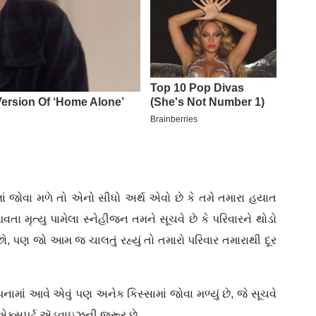
લાં જોવા મળે તો એનો સીધો અર્થ એવો છે કે તમે તમારા હયાત
વતા મૃત્યુ પામેલા સ્નેહીજન તમને સૂચવે છે કે પરિવારને થોડો
 પણ જો આમ જ ચાલતું રહ્યું તો તમારો પરિવાર તમારાથી દૂર
માં આવે એવું પણ અનેક કિસ્સામાં જોવા મળ્યું છે, જે સૂચવે
એક્સપર્ટ ઍડ્વાઇઝની જરૂર છે.