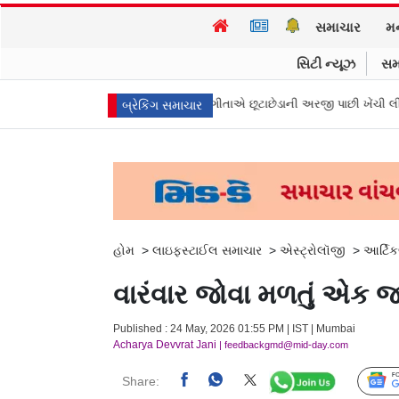
સમાચાર
મ
સિટી ન્યૂઝ
સમ
ાડુના મુખ્ય પ્રધાન વિજયની પત્ની સંગીતાએ છૂટાછેડાની અરજી પાછી ખેંચી લીધી, કે
બ્રેકિંગ સમાચાર
હોમ
>
લાઇફસ્ટાઈલ સમાચાર
>
એસ્ટ્રોલૉજી
>
આર્ટિક
વારંવાર જોવા મળતું એક જ 
Published : 24 May, 2026 01:55 PM | IST | Mumbai
Acharya Devvrat Jani
| feedbackgmd@mid-day.com
Share: