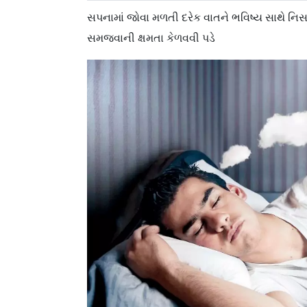
સપનામાં જોવા મળતી દરેક વાતને ભવિષ્ય સાથે નિસબ
સમજવાની ક્ષમતા કેળવવી પડે